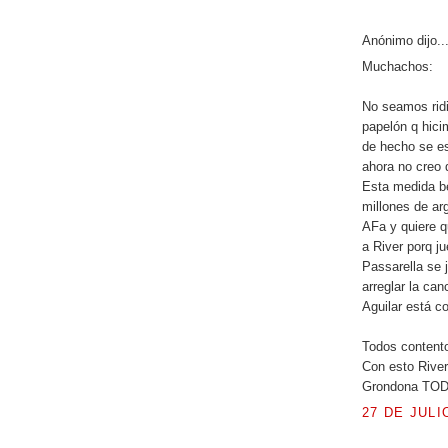
Anónimo dijo..
Muchachos:
No seamos ridi
papelón q hici
de hecho se es
ahora no creo 
Esta medida be
millones de ar
AFa y quiere qu
a River porq j
Passarella se 
arreglar la ca
Aguilar está co
Todos contento
Con esto River
Grondona TOD
27 DE JULI