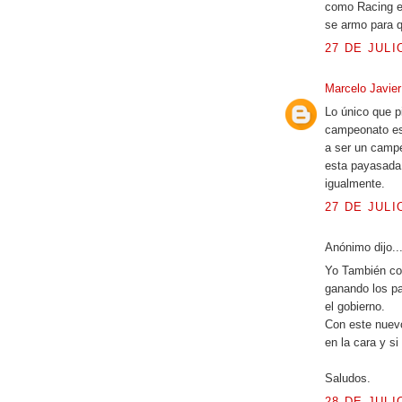
como Racing en
se armo para q
27 DE JULI
Marcelo Javier
Lo único que pi
campeonato es
a ser un campe
esta payasada 
igualmente.
27 DE JULIO
Anónimo dijo..
Yo También co
ganando los pa
el gobierno.
Con este nuevo
en la cara y si
Saludos.
28 DE JULI