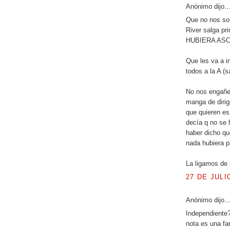
Anónimo dijo..
Que no nos sor
River salga pr
HUBIERA ASC
Que les va a i
todos a la A (
No nos engañe
manga de dirig
que quieren es
decía q no se 
haber dicho que
nada hubiera 
La ligamos de 
27 DE JULI
Anónimo dijo..
Independiente?
nota es una fa