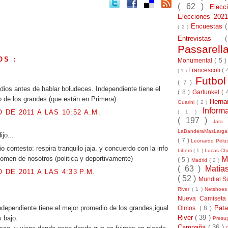
( 62 )
Elec
Elecciones 20
Encuestas
( 2 )
Entrevistas
Passarel
OS :
Monumental
( 5 
Francescoli
( 
( 1 )
.
Futbo
( 7 )
dios antes de hablar boludeces. Independiente tiene el
( 8 )
Garfunkel
( 
 de los grandes (que están en Primera).
Herna
Guarini
( 2 )
Inform
O DE 2011 A LAS 10:52 A.M.
( 1 )
( 197 )
Jara
LaBanderaMasLarg
ijo...
( 7 )
Leonardo Pel
io contesto: respira tranquilo jaja. y concuerdo con la info
Liberti
( 1 )
Lucas Chi
M
comen de nosotros (politica y deportivamente)
( 5 )
Madrid
( 2 )
( 63 )
Matía
 DE 2011 A LAS 4:33 P.M.
( 52 )
Mundial S
River
( 1 )
Netshoe
.
Nueva Camiseta
Pat
dependiente tiene el mejor promedio de los grandes,igual
Olmos.
( 8 )
River
( 39 )
 bajo.
Presu
Campaña
( 36 )