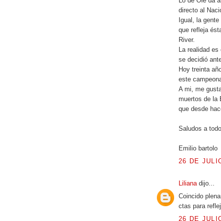
Lo de Olé da 
directo al Naci
Igual, la gent
que refleja és
River.
La realidad es
se decidió ant
Hoy treinta añ
este campeona
A mi, me gusta
muertos de la 
que desde hac
Saludos a tod
Emilio bartolo
26 DE JULIO
Liliana
dijo...
Coincido plena
ctas para refl
26 DE JULIO