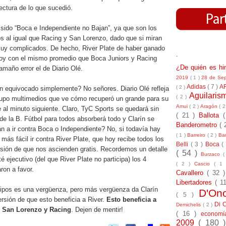
lectura de lo que sucedió.
r sido “Boca e Independiente no Bajan”, ya que son los
os al igual que Racing y San Lorenzo, dado que si miran
uy complicados. De hecho, River Plate de haber ganado
-
hoy con el mismo promedio que Boca Juniors y Racing
¿De quién es h
amaño error el de Diario Olé.
2019
( 1 )
28 de Se
Adidas
( 7 )
A
( 2 )
n equivocado simplemente? No señores. Diario Olé refleja
Aguilari
( 2 )
grupo multimedios que ve cómo recuperó un grande para su
Amui
( 2 )
Aragón
( 2
de al minuto siguiente. Claro, TyC Sports se quedará sin
( 21 )
Ballota
 de la B. Fútbol para todos absorberá todo y Clarín se
Banderometro
( 
n a ir contra Boca o Independiente? No, si todavía hay
( 1 )
Barreiro
( 2 )
Bar
 más fácil ir contra River Plate, que hoy recibe todos los
Belli
( 3 )
Boca
(
ersión de que nos ascienden gratis. Recordemos un detalle
( 54 )
Burzaco
(
é ejecutivo (del que River Plate no participa) los 4
( 2 )
Cascio
( 1
ron a favor.
Cavallero
( 32 
Libertadores
( 1
quipos es una vergüenza, pero más vergüenza da Clarín
D'On
( 5 )
versión de que esto beneficia a River.
Esto beneficia a
Di 
Demichelis
( 2 )
, San Lorenzo y Racing
. Dejen de mentir!
( 16 )
econom
2009
( 180 