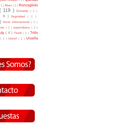
Roncagliolo
( 1 )
River
( 1 )
( 119 )
Schvimer
( 1 )
( 9 )
Seguridad
( 1 )
 )
Socio Internacional
( 1 )
nsor
( 1 )
superclásico
( 2 )
tuty
( 4 )
Trillo
Tinelli
( 2 )
Urueña
r
( 1 )
Unicef
( 1 )