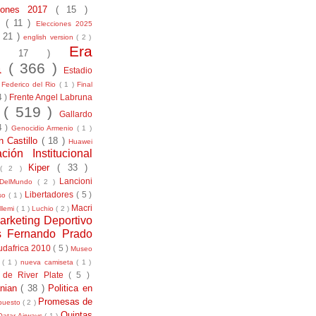
ciones 2017
( 15 )
21
( 11 )
Elecciones 2025
( 21 )
english version
( 2 )
Era
( 17 )
la
( 366 )
Estadio
)
Federico del Rio
( 1 )
Final
4 )
Frente Angel Labruna
l
( 519 )
Gallardo
4 )
Genocidio Armenio
( 1 )
n Castillo
( 18 )
Huawei
ación Institucional
Kiper
( 33 )
( 2 )
Lancioni
aDelMundo
( 2 )
Libertadores
( 5 )
uso
( 1 )
Macri
llemi
( 1 )
Luchio
( 2 )
arketing Deportivo
s Fernando Prado
udafrica 2010
( 5 )
Museo
s
( 1 )
nueva camiseta
( 1 )
 de River Plate
( 5 )
anian
( 38 )
Politica en
Promesas de
puesto
( 2 )
Quintas
Qatar Airways
( 1 )