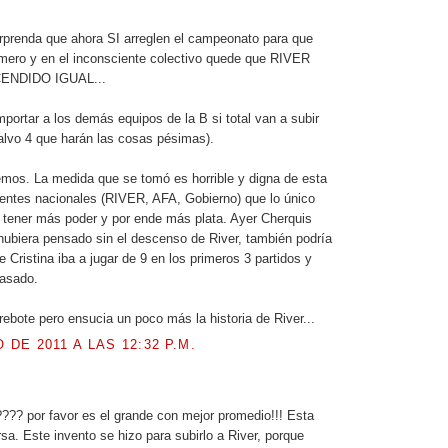
.
prenda que ahora SI arreglen el campeonato para que
imero y en el inconsciente colectivo quede que RIVER
ENDIDO IGUAL...
mportar a los demás equipos de la B si total van a subir
salvo 4 que harán las cosas pésimas).
mos. La medida que se tomó es horrible y digna de esta
entes nacionales (RIVER, AFA, Gobierno) que lo único
 tener más poder y por ende más plata. Ayer Cherquis
hubiera pensado sin el descenso de River, también podría
 Cristina iba a jugar de 9 en los primeros 3 partidos y
pasado.
rebote pero ensucia un poco más la historia de River...
O DE 2011 A LAS 12:32 P.M.
.
??? por favor es el grande con mejor promedio!!! Esta
rsa. Este invento se hizo para subirlo a River, porque