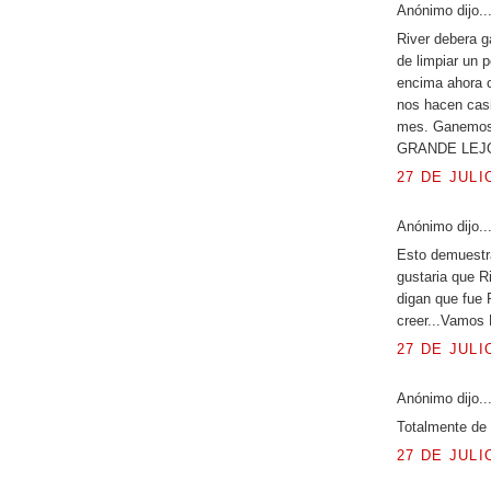
Anónimo dijo..
River debera g
de limpiar un 
encima ahora c
nos hacen cas
mes. Ganemos 
GRANDE LEJO
27 DE JULI
Anónimo dijo..
Esto demuestra
gustaria que R
digan que fue 
creer...Vamos R
27 DE JULI
Anónimo dijo..
Totalmente de
27 DE JULI