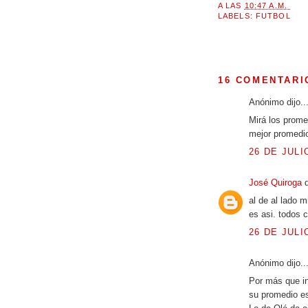
A LAS
10:47 A.M.
LABELS:
FUTBOL
16 COMENTARI
Anónimo dijo..
Mirá los prome
mejor promedio
26 DE JULI
José Quiroga
d
al de al lado m
es asi. todos 
26 DE JULIO
Anónimo dijo..
Por más que in
su promedio es