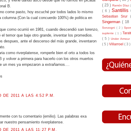
asco, y viene dando asco desde que no fuimos en picada
( 23 )
Ramón Díaz
onal B.
Santillis
( 6 )
e no come pasto, hoy escuché por todos lados lo mismo
Sebastian Srur
ta columna (Con la cual concuerdo 100%) de politica en
Singerman
( 18
Sonzogni
( 2 )
Spo
 que como ocurrió en 1981, cuando descendió san lorenzo,
Tara
suplente
( 1 )
e el temor que baje otro grande, inventar los promedios.
( 5 )
Under Armou
os despues, ante el descenso del más grande, inventaron
( 5 )
Villarroel
( 3 )
to.
ria como riverplatense, romperle bien el orto a todos los
B y volver a primera para hacerlo con los otros muertos
e un mes ya empezaron a extrañarnos....
os
 DE 2011 A LAS 4:52 P.M.
mente con tu comentario (emilio). Las palabras exa
ejar nuestro pensamiento riverplatense.
 DE 2011 A LAS 11:27 P.M.