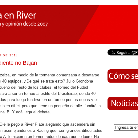
O DE 2011
iente no Bajan
 Ezeiza, en medio de la tormenta comenzaba a desatarse
os 40 equipos. ¿De qué se trata esto? Julio Grondona
bueno del resto de los clubes, el torneo del Fútbol
ará a ser un torneo al estilo del Brasileirao, donde 40
dos para luego fundirse en un torneo por las copas y el
bien difícil pero que tiene un pequeño detalle: fundirá la
nal B. Y acá llega el debate.
Olé le pegó a River Plate alegando que ascenderá sin
ón asemejándonos a Racing que, con grandes dificultades
a A, le hicieron un torneo reducido para que lo logre. No