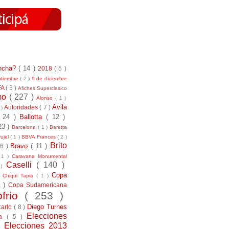
incha?
( 14 )
2018
( 5 )
ptiembre
( 2 )
9 de diciembre
FA
( 3 )
Afiches Superclasico
smo
( 227 )
Alonso
( 1 )
Avila
Autoridades
( 7 )
 )
( 24 )
Ballotta
( 12 )
23 )
Barcelona
( 1 )
Baretta
ujel
( 1 )
BBVA Frances
( 2 )
Brito
Bravo
( 11 )
 6 )
 1 )
Caravana Monumental
Caselli
( 140 )
 )
)
Copa
Chiqui Tapia
( 1 )
1 )
Copa Sudamericana
ofrio
( 253 )
Diego Turnes
Carlo
( 8 )
Elecciones
ía
( 5 )
)
Elecciones 2013