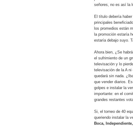
señores, no es así la 
El título debería habe
principales beneficiad
los promedios están m
la promoción estaría 
estaría debajo suyo. T
Ahora bien, ¿Se habrá
el sufrimiento de un 
televisación y lo pier
televisación de la A ni
quedará sin nada. ¿Iba
que vender diarios. Es
golpes e instalar la v
importante: en el comit
grandes restantes vota
Si, el torneo de 40 e
queriendo instalar la 
Boca, Independiente