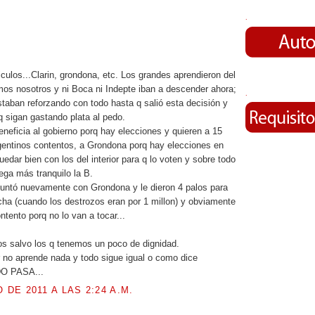
.
.
culos...Clarin, grondona, etc. Los grandes aprendieron del
mos nosotros y ni Boca ni Indepte iban a descender ahora;
.
taban reforzando con todo hasta q salió esta decisión y
q sigan gastando plata al pedo.
neficia al gobierno porq hay elecciones y quieren a 15
gentinos contentos, a Grondona porq hay elecciones en
edar bien con los del interior para q lo voten y sobre todo
uega más tranquilo la B.
juntó nuevamente con Grondona y le dieron 4 palos para
ncha (cuando los destrozos eran por 1 millon) y obviamente
ntento porq no lo van a tocar...
s salvo los q tenemos un poco de dignidad.
 no aprende nada y todo sigue igual o como dice
O PASA...
O DE 2011 A LAS 2:24 A.M.