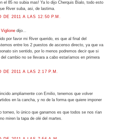
 el 85 no subia mas! Ya lo dijo Cherquis Bialo, todo esto
ue River suba, asi, de lastima.
O DE 2011 A LAS 12:50 P.M.
 Viglione
dijo...
do por favor mi River querido, es que al final del
temos entre los 2 puestos de ascenso directo, ya que va
onato sin sentido, por lo menos podremos decir que si
del cambio no se llevara a cabo estaríamos en primera
 DE 2011 A LAS 2:17 P.M.
.
incido ampliamente con Emilio, tenemos que volver
rtidos en la cancha, y no de la forma que quiere imponer
 torneo, lo único que ganamos es que todos se nos rían
 no miren la tapa de olé del martes.
O DE 2011 A LAS 7:56 A.M.