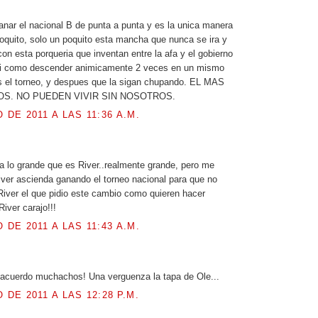
.
anar el nacional B de punta a punta y es la unica manera
poquito, solo un poquito esta mancha que nunca se ira y
on esta porqueria que inventan entre la afa y el gobierno
i como descender animicamente 2 veces en un mismo
el torneo, y despues que la sigan chupando. EL MAS
S. NO PUEDEN VIVIR SIN NOSOTROS.
O DE 2011 A LAS 11:36 A.M.
.
 lo grande que es River..realmente grande, pero me
iver ascienda ganando el torneo nacional para que no
River el que pidio este cambio como quieren hacer
iver carajo!!!
O DE 2011 A LAS 11:43 A.M.
.
 acuerdo muchachos! Una verguenza la tapa de Ole...
O DE 2011 A LAS 12:28 P.M.