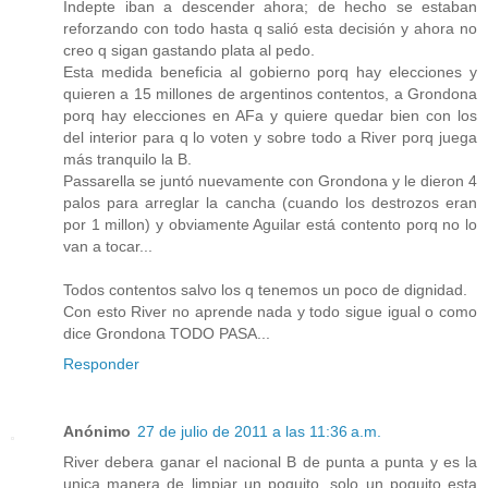
Indepte iban a descender ahora; de hecho se estaban
reforzando con todo hasta q salió esta decisión y ahora no
creo q sigan gastando plata al pedo.
Esta medida beneficia al gobierno porq hay elecciones y
quieren a 15 millones de argentinos contentos, a Grondona
porq hay elecciones en AFa y quiere quedar bien con los
del interior para q lo voten y sobre todo a River porq juega
más tranquilo la B.
Passarella se juntó nuevamente con Grondona y le dieron 4
palos para arreglar la cancha (cuando los destrozos eran
por 1 millon) y obviamente Aguilar está contento porq no lo
van a tocar...
Todos contentos salvo los q tenemos un poco de dignidad.
Con esto River no aprende nada y todo sigue igual o como
dice Grondona TODO PASA...
Responder
Anónimo
27 de julio de 2011 a las 11:36 a.m.
River debera ganar el nacional B de punta a punta y es la
unica manera de limpiar un poquito, solo un poquito esta