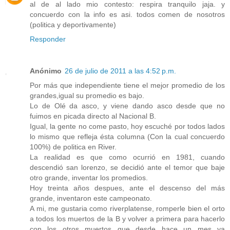
al de al lado mio contesto: respira tranquilo jaja. y
concuerdo con la info es asi. todos comen de nosotros
(politica y deportivamente)
Responder
Anónimo
26 de julio de 2011 a las 4:52 p.m.
Por más que independiente tiene el mejor promedio de los
grandes,igual su promedio es bajo.
Lo de Olé da asco, y viene dando asco desde que no
fuimos en picada directo al Nacional B.
Igual, la gente no come pasto, hoy escuché por todos lados
lo mismo que refleja ésta columna (Con la cual concuerdo
100%) de politica en River.
La realidad es que como ocurrió en 1981, cuando
descendió san lorenzo, se decidió ante el temor que baje
otro grande, inventar los promedios.
Hoy treinta años despues, ante el descenso del más
grande, inventaron este campeonato.
A mi, me gustaria como riverplatense, romperle bien el orto
a todos los muertos de la B y volver a primera para hacerlo
con los otros muertos que desde hace un mes ya