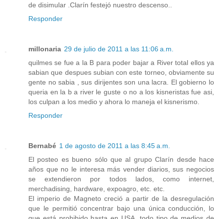
de disimular .Clarín festejó nuestro descenso..
Responder
millonaria
29 de julio de 2011 a las 11:06 a.m.
quilmes se fue a la B para poder bajar a River total ellos ya
sabian que despues subian con este torneo, obviamente su
gente no sabia , sus dirijentes son una lacra. El gobierno lo
queria en la b a river le guste o no a los kisneristas fue asi,
los culpan a los medio y ahora lo maneja el kisnerismo.
Responder
Bernabé
1 de agosto de 2011 a las 8:45 a.m.
El posteo es bueno sólo que al grupo Clarín desde hace
años que no le interesa más vender diarios, sus negocios
se extendieron por todos lados, como internet,
merchadising, hardware, expoagro, etc. etc.
El imperio de Magneto creció a partir de la desregulación
que le permitió concentrar bajo una única conducción, lo
que está prohibido hasta en USA, todo tipo de medios de