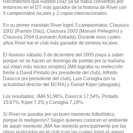
Recordemos que Ramón Díaz ya se había convertido por
entonces en el DT más ganador de la historia de River con
5 campeonatos locales y 2 copas internacionales.
En su primer mandato River logró 3 campeonatos: Clausura
2002 (Ramón Díaz), Clausura 2003 (Manuel Pellegrini) y
Clausura 2004 (Leonardo Astrada). Durante esos cuatro
años River fue el club más ganador de torneos locales.
El lluvioso sábado 3 de diciembre del 2005 (vaya a saber
porque no se hacen un domingo de partido por la mañana
así votan más socios simples) JMA lograba su reelección
frente a David Pintado (ex presidente del club), Alfredo
Davicce (ex presidente del club), Luis Corsiglia (en la
actualidad director del BCRA) y Daniel Kiper (abogado).
Los resultados: JMA 51,96%, Davicce 17,54%, Pintado
15.67%, Kiper 7,3% y Corsiglia 7,18%.
Si River no pasaba por un buen momento futbolístico,
porque lo reeligieron? Según quienes conocen el ambiente
de aquel momento JMA fue reelecto principalmente por las
obras realizadas en el club (con las cuales logró el apoyo