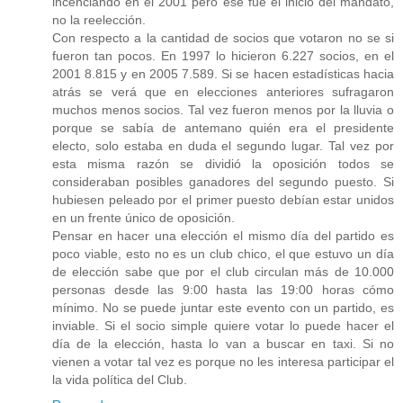
incenciando en el 2001 pero ese fue el inicio del mandato,
no la reelección.
Con respecto a la cantidad de socios que votaron no se si
fueron tan pocos. En 1997 lo hicieron 6.227 socios, en el
2001 8.815 y en 2005 7.589. Si se hacen estadísticas hacia
atrás se verá que en elecciones anteriores sufragaron
muchos menos socios. Tal vez fueron menos por la lluvia o
porque se sabía de antemano quién era el presidente
electo, solo estaba en duda el segundo lugar. Tal vez por
esta misma razón se dividió la oposición todos se
consideraban posibles ganadores del segundo puesto. Si
hubiesen peleado por el primer puesto debían estar unidos
en un frente único de oposición.
Pensar en hacer una elección el mismo día del partido es
poco viable, esto no es un club chico, el que estuvo un día
de elección sabe que por el club circulan más de 10.000
personas desde las 9:00 hasta las 19:00 horas cómo
mínimo. No se puede juntar este evento con un partido, es
inviable. Si el socio simple quiere votar lo puede hacer el
día de la elección, hasta lo van a buscar en taxi. Si no
vienen a votar tal vez es porque no les interesa participar el
la vida política del Club.