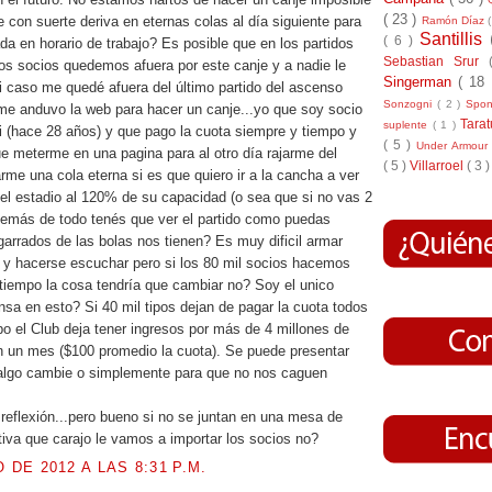
( 23 )
e con suerte deriva en eternas colas al día siguiente para
Ramón Díaz
Santillis
( 6 )
ada en horario de trabajo? Es posible que en los partidos
Sebastian Srur
s socios quedemos afuera por este canje y a nadie le
Singerman
( 18
 caso me quedé afuera del último partido del ascenso
Sonzogni
( 2 )
Spo
e anduvo la web para hacer un canje...yo que soy socio
Tara
suplente
( 1 )
 (hace 28 años) y que pago la cuota siempre y tiempo y
( 5 )
Under Armou
e meterme en una pagina para al otro día rajarme del
( 5 )
Villarroel
( 3 )
arme una cola eterna si es que quiero ir a la cancha a ver
 el estadio al 120% de su capacidad (o sea que si no vas 2
emás de todo tenés que ver el partido como puedas
garrados de las bolas nos tienen? Es muy dificil armar
y hacerse escuchar pero si los 80 mil socios hacemos
tiempo la cosa tendría que cambiar no? Soy el unico
nsa en esto? Si 40 mil tipos dejan de pagar la cuota todos
o el Club deja tener ingresos por más de 4 millones de
 un mes ($100 promedio la cuota). Se puede presentar
 algo cambie o simplemente para que no nos caguen
reflexión...pero bueno si no se juntan en una mesa de
tiva que carajo le vamos a importar los socios no?
O DE 2012 A LAS 8:31 P.M.