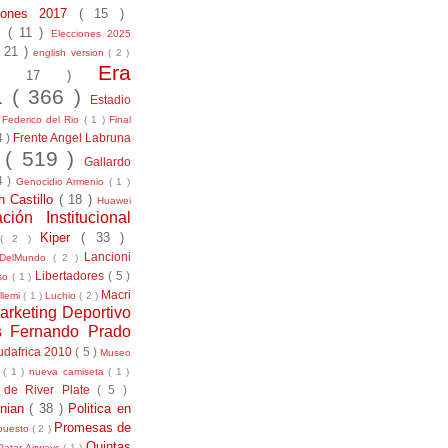
ciones 2017
( 15 )
21
( 11 )
Elecciones 2025
( 21 )
english version
( 2 )
Era
( 17 )
la
( 366 )
Estadio
)
Federico del Rio
( 1 )
Final
4 )
Frente Angel Labruna
l
( 519 )
Gallardo
4 )
Genocidio Armenio
( 1 )
n Castillo
( 18 )
Huawei
ación Institucional
Kiper
( 33 )
( 2 )
Lancioni
aDelMundo
( 2 )
Libertadores
( 5 )
uso
( 1 )
Macri
llemi
( 1 )
Luchio
( 2 )
arketing Deportivo
s Fernando Prado
udafrica 2010
( 5 )
Museo
s
( 1 )
nueva camiseta
( 1 )
 de River Plate
( 5 )
anian
( 38 )
Politica en
Promesas de
puesto
( 2 )
Quintas
Qatar Airways
( 1 )