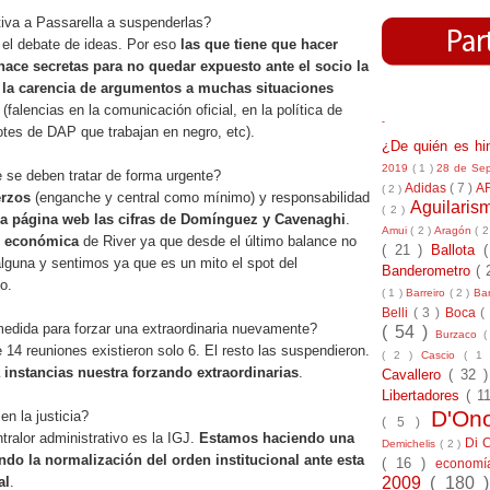
va a Passarella a suspenderlas?
 el debate de ideas. Por eso
las que tiene que hacer
 hace secretas para no quedar expuesto ante el socio la
y la carencia de argumentos a muchas situaciones
n
(falencias en la comunicación oficial, en la política de
-
otes de DAP que trabajan en negro, etc).
¿De quién es h
2019
( 1 )
28 de Se
se deben tratar de forma urgente?
Adidas
( 7 )
A
( 2 )
erzos
(enganche y central como mínimo) y responsabilidad
Aguilari
( 2 )
la página web las cifras de Domínguez y Cavenaghi
.
Amui
( 2 )
Aragón
( 2
d económica
de River ya que desde el último balance no
( 21 )
Ballota
lguna y sentimos ya que es un mito el spot del
Banderometro
( 
o.
( 1 )
Barreiro
( 2 )
Bar
Belli
( 3 )
Boca
(
edida para forzar una extraordinaria nuevamente?
( 54 )
Burzaco
(
e 14 reuniones existieron solo 6. El resto las suspendieron.
( 2 )
Cascio
( 1
 instancias nuestra forzando extraordinarias
.
Cavallero
( 32 
Libertadores
( 1
D'On
n la justicia?
( 5 )
tralor administrativo es la IGJ.
Estamos haciendo una
Di 
Demichelis
( 2 )
ndo la normalización del orden institucional ante esta
( 16 )
econom
2009
( 180 
al
.