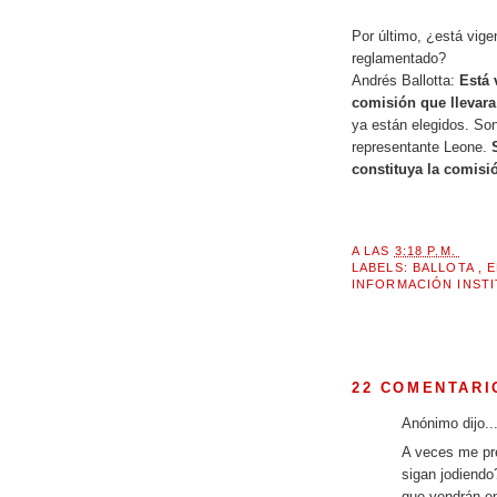
Por último, ¿está vige
reglamentado?
Andrés Ballotta:
Está 
comisión que llevara
ya están elegidos. Son
representante Leone.
constituya la comisi
A LAS
3:18 P.M.
LABELS:
BALLOTA
,
E
INFORMACIÓN INST
22 COMENTARI
Anónimo dijo..
A veces me pr
sigan jodiendo
que vendrán en