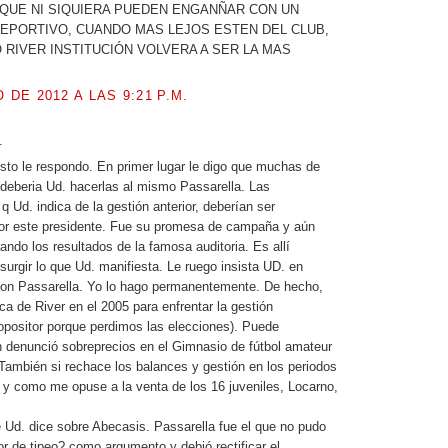
 QUE NI SIQUIERA PUEDEN ENGANÑAR CON UN
EPORTIVO, CUANDO MAS LEJOS ESTEN DEL CLUB,
RIVER INSTITUCIÓN VOLVERA A SER LA MAS
O DE 2012 A LAS 9:21 P.M.
.
sto le respondo. En primer lugar le digo que muchas de
deberia Ud. hacerlas al mismo Passarella. Las
 q Ud. indica de la gestión anterior, deberían ser
or este presidente. Fue su promesa de campaña y aún
ndo los resultados de la famosa auditoria. Es allí
surgir lo que Ud. manifiesta. Le ruego insista UD. en
con Passarella. Yo lo hago permanentemente. De hecho,
tica de River en el 2005 para enfrentar la gestión
 opositor porque perdimos las elecciones). Puede
n denunció sobreprecios en el Gimnasio de fútbol amateur
 También si rechace los balances y gestión en los periodos
y como me opuse a la venta de los 16 juveniles, Locarno,
e Ud. dice sobre Abecasis. Passarella fue el que no pudo
or de tipeo? como argumento y debió rectificar el