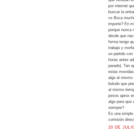
por internet qu
buscar la entr
vs Boca mucho
importe? En mi
porque nunca m
desde que naci
forma tengo qu
trabajo y morf
un partido con
horas antes ad
parado). Tan a
estas movidas 
algo al mismo 
boludo que pie
al mismo tiemp
pesos aprox en
algo para que
siempre?
Es una simple 
comisión direc
20 DE JULI