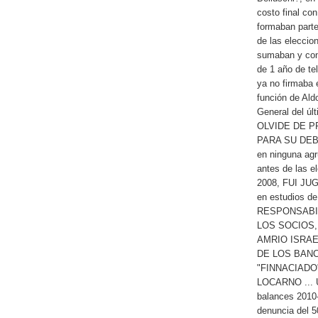
costo final co
formaban parte
de las eleccio
sumaban y con
de 1 año de te
ya no firmaba 
función de Ald
General del ú
OLVIDE DE P
PARA SU DEBID
en ninguna agru
antes de las e
2008, FUI J
en estudios 
RESPONSABIL
LOS SOCIOS,
AMRIO ISRA
DE LOS BAN
"FINNACIADO
LOCARNO ... U
balances 2010-
denuncia del 