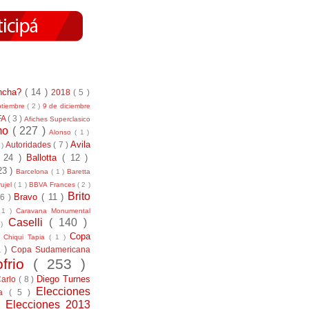
incha?
( 14 )
2018
( 5 )
ptiembre
( 2 )
9 de diciembre
FA
( 3 )
Afiches Superclasico
smo
( 227 )
Alonso
( 1 )
Avila
Autoridades
( 7 )
 )
( 24 )
Ballotta
( 12 )
23 )
Barcelona
( 1 )
Baretta
ujel
( 1 )
BBVA Frances
( 2 )
Brito
Bravo
( 11 )
 6 )
 1 )
Caravana Monumental
Caselli
( 140 )
 )
)
Copa
Chiqui Tapia
( 1 )
1 )
Copa Sudamericana
ofrio
( 253 )
Diego Turnes
Carlo
( 8 )
Elecciones
ía
( 5 )
)
Elecciones 2013