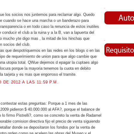
.
.
ue los socios nos juntemos para reclamar algo. Quedo
e cuando se hace una marcha o un banderazo para
ransparencia o en todo caso la renuncia de estos inutiles
onducir el club a la ruina y a la B, van a lapuerta del
 mucho yte digo mas , la mitad de los hinchas que
.
n socios del club.
as que despotriquemos en las redes en los blogs o en las
tipo de requerimiento de union para que algo cambie que
na utopia total. QWue dejemos d epagar la cuptaes algo
locura porque la mayoria tenemos la cuota en debito
la tarjeta y es mas que engorroso el tramite.
O DE 2012 A LAS 11:59 P.M.
a contestar estas preguntas: Porque a 1 mes de las
 2009 pidieron $ 40.000.000 al AFA?, porque el balance de
 lo firmo Pistrelli?, como se concreto la venta de Radamel
orable comision directiva fijo el precio de venta siguiendo
detallar donde se depositaron los fondos por la venta de
 otro orden como se acelero las obras del Museo y el