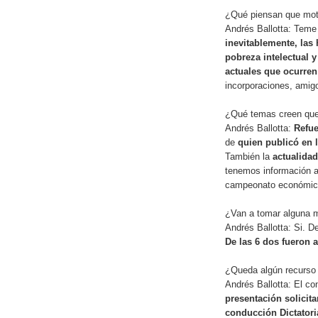
¿Qué piensan que moti
Andrés Ballotta: Teme
inevitablemente, las
pobreza intelectual 
actuales que ocurre
incorporaciones, amig
¿Qué temas creen que 
Andrés Ballotta:
Refu
de
quien publicó en 
También la
actualida
tenemos información a
campeonato económic
¿Van a tomar alguna m
Andrés Ballotta: Si. D
De las 6 dos fueron a
¿Queda algún recurso e
Andrés Ballotta: El con
presentación solicita
conducción Dictatori