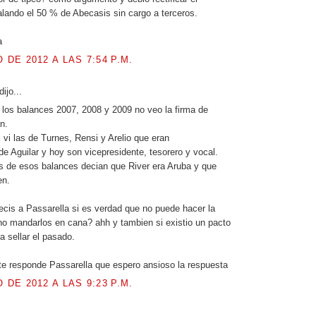
lando el 50 % de Abecasis sin cargo a terceros.
a
O DE 2012 A LAS 7:54 P.M.
ijo...
 los balances 2007, 2008 y 2009 no veo la firma de
n.
 vi las de Turnes, Rensi y Arelio que eran
de Aguilar y hoy son vicepresidente, tesorero y vocal.
s de esos balances decian que River era Aruba y que
en.
ecis a Passarella si es verdad que no puede hacer la
 no mandarlos en cana? ahh y tambien si existio un pacto
a sellar el pasado.
e responde Passarella que espero ansioso la respuesta
O DE 2012 A LAS 9:23 P.M.