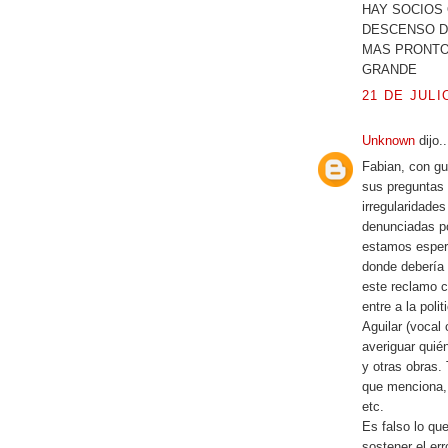
HAY SOCIOS
DESCENSO D
MAS PRONTO 
GRANDE
21 DE JULI
Unknown
dijo..
Fabian, con gu
sus preguntas 
irregularidades
denunciadas p
estamos espera
donde debería 
este reclamo 
entre a la poli
Aguilar (vocal
averiguar quié
y otras obras.
que menciona, 
etc.
Es falso lo qu
sostener el err