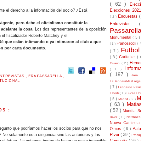
( 62 )
Elec
Elecciones 20
nte el derecho a la información del socio? ¿Está
Encuestas
( 2 )
vigente, pero debe el oficialismo constituir la
Entrevistas
Passarel
 adelante la cosa
. Los dos representantes de la oposición
 el fiscalizador Roberto Matchey y el
Monumental
( 5 
Sé que están intimando o ya intimaron al club a que
Francescoli
( 
( 1 )
ón por carta documento
.
Futbo
( 7 )
( 8 )
Garfunkel
( 
Herna
Guarini
( 2 )
Inform
( 1 )
( 197 )
Jara
NTREVISTAS
,
ERA PASSARELLA
,
ITUCIONAL
LaBanderaMasLarg
( 7 )
Leonardo Pel
Liberti
( 1 )
Lucas Chi
M
( 5 )
Madrid
( 2 )
( 63 )
Matía
OS :
( 52 )
Mundial S
River
( 1 )
Netshoe
.
Nueva Camiseta
egunto que podríamos hacer los socios para que no nos
Pat
Olmos.
( 8 )
River
( 39 )
? No solamente esta dirigencia sino las anteriores y las
Presu
Campaña
( 36 )
 el futuro. No estamos hartos de hacer un canje imposible