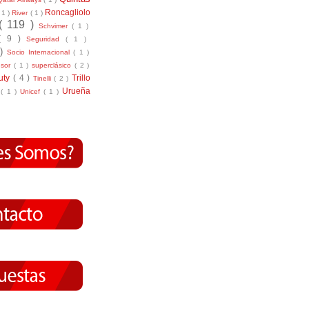
Roncagliolo
( 1 )
River
( 1 )
( 119 )
Schvimer
( 1 )
( 9 )
Seguridad
( 1 )
 )
Socio Internacional
( 1 )
nsor
( 1 )
superclásico
( 2 )
tuty
( 4 )
Trillo
Tinelli
( 2 )
Urueña
r
( 1 )
Unicef
( 1 )