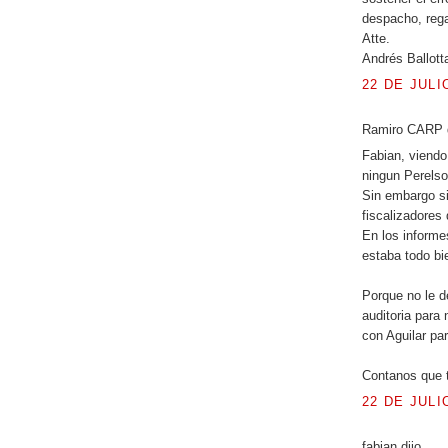
despacho, rega
Atte.
Andrés Ballott
22 DE JULI
Ramiro CARP d
Fabian, viendo
ningun Perelso
Sin embargo si
fiscalizadores 
En los informe
estaba todo bi
Porque no le d
auditoria para
con Aguilar par
Contanos que t
22 DE JULI
fabian dijo...