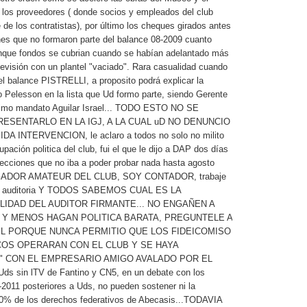
n los proveedores ( donde socios y empleados del club
 de los contratistas), por último los cheques girados antes
nes que no formaron parte del balance 08-2009 cuanto
que fondos se cubrian cuando se habían adelantado más
levisión con un plantel "vaciado". Rara casualidad cuando
el balance PISTRELLI, a proposito podrá explicar la
o Pelesson en la lista que Ud formo parte, siendo Gerente
ltimo mandato Aguilar Israel... TODO ESTO NO SE
RESENTARLO EN LA IGJ, A LA CUAL uD NO DENUNCIO
A INTERVENCION, le aclaro a todos no solo no milito
pación politica del club, fui el que le dijo a DAP dos días
lecciones que no iba a poder probar nada hasta agosto
UGADOR AMATEUR DEL CLUB, SOY CONTADOR, trabaje
de auditoria Y TODOS SABEMOS CUAL ES LA
IDAD DEL AUDITOR FIRMANTE... NO ENGAÑEN A
 Y MENOS HAGAN POLITICA BARATA, PREGUNTELE A
EL PORQUE NUNCA PERMITIO QUE LOS FIDEICOMISO
COS OPERARAN CON EL CLUB Y SE HAYA
" CON EL EMPRESARIO AMIGO AVALADO POR EL
ds sin lTV de Fantino y CN5, en un debate con los
2011 posteriores a Uds, no pueden sostener ni la
50% de los derechos federativos de Abecasis...TODAVIA