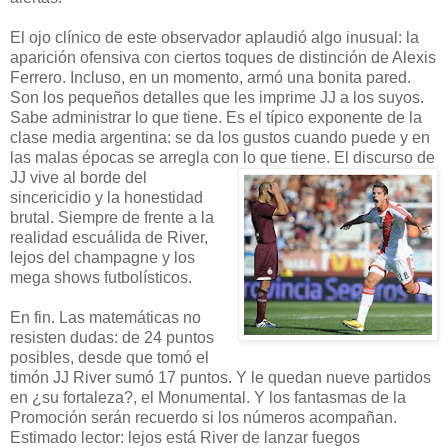
El ojo clínico de este observador aplaudió algo inusual: la
aparición ofensiva con ciertos toques de distinción de Alexis
Ferrero. Incluso, en un momento, armó una bonita pared.
Son los pequeños detalles que les imprime JJ a los suyos.
Sabe administrar lo que tiene. Es el típico exponente de la
clase media argentina: se da los gustos cuando puede y en
las malas épocas se arregla con lo que tiene. El discurso de
JJ vive al bor
de del
sincericidio y la honestidad
brutal. Siempre de frente a la
realidad escuálida de River,
lejos del champagne y los
mega shows futbolísticos.
En fin. Las matemáticas no
resisten dudas: de 24 puntos
posibles, desde que tomó el
timón JJ River sumó 17 puntos. Y le quedan nueve partidos
en ¿su fortaleza?, el Monumental. Y los fantasmas de la
Promoción serán recuerdo si los números acompañan.
Estimado lector: lejos está River de lanzar fuegos