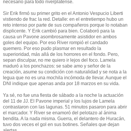
necesario para todo riverplatense.
Sir Erik firmó su primer grito en el Antonio Vespucio Liberti
vistiendo de frac la red. Detalle: en el entretiempo hubo un
reto intenso por parte de sus compañeros porque lo notaban
displicente. Y Erik cambió para bien. Colaboró para la
causa un Pavone asombrosamente asistidor en ambos
goles del equipo. Por eso River rompió el candado
quemero. Por eso pudo plasmar en resultado la
superioridad, más allá de los horrores en el fondo. Pero,
sepan disculpar, no me quiero ir lejos del foco. Lamela
maduró a los ponchazos: se sabe amo y señor de la
creación, asume su condición con naturalidad y se nota a la
legua que no es una mochila incómoda de llevar. Aunque el
DNI indique que apenas anda por 18 marzos en su vida.
Ya sé, no fue una fiesta de sábado a la noche la actuación
del 11 de JJ. El Pavone imperial y los lujos de Lamela
contrastaron con las lagunas. 51 minutos pasaron para abrir
el marcador. Y River se enamoró del pelotazo al ánima
bendita. A la nada misma. Guerra, el delantero de Huracán,
tuvo dos veces el gol en sus botines. Señales que dejan
alertas.