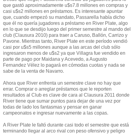
que gastó aproximadamente u$s7.8 millones en compras y
casi u$s2 millones en préstamos. Es interesante apuntar
que, cuando empezó su mandato, Passarella había dicho
que él no quería jugadores a préstamo en River Plate, algo
en lo que se desdijo luego del primer semestre al mando del
club (Clausura 2010) para traer a Caruso, Ballón, Carrizo y
Pavone. Mientras tanto, River Plate en este período vendió
casi por u$s5 millones aunque a las arcas del club sólo
ingresaron menos de u$s2 ya que Villagra fue vendido en
parte de pago por Maidana y Acevedo, a Augusto
Fernandez Vélez lo pagará en cómodas cuotas y nada se
sabe de la venta de Navarro.
Ahora que River enfrenta un semestre clave no hay que
errar. Comprar o arreglar préstamos que le reporten
resultados al Club es clave de cara al Clausura 2011 donde
River tiene que sumar puntos para dejar de una vez por
todas de lado los fantasmas y pensar en ganar
campeonatos e ingresar nuevamente a las copas.
A River Plate le faltó durante casi todo el semestre que está
terminando llegar al arco rival con peso ofensivo y peligro