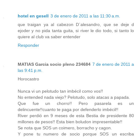
hotel en gesell
3 de enero de 2011 a las 11:30 a.m.
que traigan ya al cabezon D`alesandro, que se deje d
ejoder y no pida tanta guita, si river le dio todo, si tanto lo
quiere al club va saber entender
Responder
MATIAS Garcia socio pleno 234684
7 de enero de 2011 a
las 9:41 p.m.
Horocastro
Nunca vi un pelotudo tan imbécil como vos!!
No entended nada viejo? Pelotudo, solo atacas a papada.
Que fue un chorro!! Pero pasarela es un
delincuente!!cuanto te paga por defenderlo imbécil!!
River perdió en 9 meses de esta Bestia de presidente 80
millones de pesos!! Esta bien boludon impresentable!!
Se nota que SOS un coimero, borracho y cagon.
Y pone tu numero de socio porque SOS un escriba