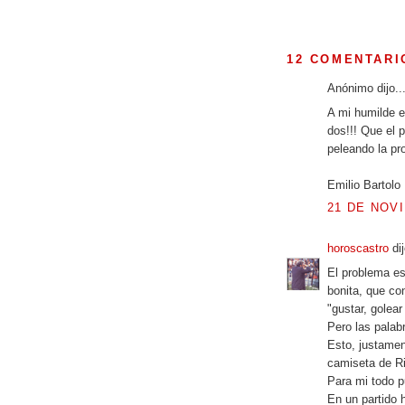
12 COMENTARI
Anónimo dijo..
A mi humilde 
dos!!! Que el 
peleando la pr
Emilio Bartolo
21 DE NOVI
horoscastro
dij
El problema es
bonita, que co
"gustar, golear
Pero las palab
Esto, justamen
camiseta de Ri
Para mi todo pu
En un partido 