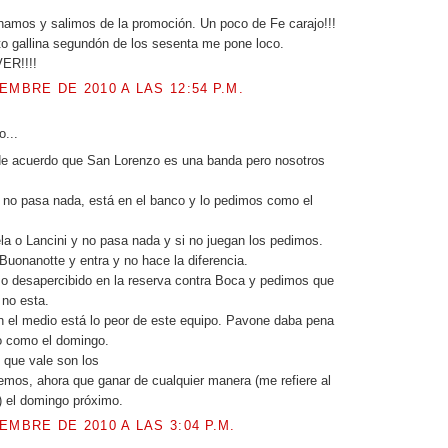
amos y salimos de la promoción. Un poco de Fe carajo!!!
o gallina segundón de los sesenta me pone loco.
ER!!!!
EMBRE DE 2010 A LAS 12:54 P.M.
o...
de acuerdo que San Lorenzo es una banda pero nosotros
 no pasa nada, está en el banco y lo pedimos como el
a o Lancini y no pasa nada y si no juegan los pedimos.
uonanotte y entra y no hace la diferencia.
o desapercibido en la reserva contra Boca y pedimos que
no esta.
en el medio está lo peor de este equipo. Pavone daba pena
lo como el domingo.
o que vale son los
emos, ahora que ganar de cualquier manera (me refiere al
o) el domingo próximo.
EMBRE DE 2010 A LAS 3:04 P.M.