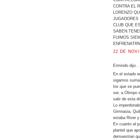
CONTRA EL 
LORENZO QUE
JUGADORES 
CLUB QUE E
SABEN.TENE
FUIMOS SIE
ENFRENATRN
22 DE NOVI
Ermindo dijo...
En el estado e
sigamos suman
los que se pu
ser, a Olimpo 
salir de esta di
Lo imperdonabl
Gimnasia, Quil
estaba River y 
En cuanto al p
plantel que a
demuestran que