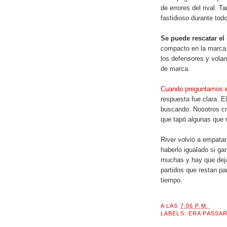
de errores del rival. 
fastidioso durante todo
Se puede rescatar el
compacto en la marca
los defensores y vola
de marca.
Cuando preguntamos e
respuesta fue clara. El
buscando. Nosotros cr
que tapó algunas que 
River volvió a empata
haberlo igualado si g
muchas y hay que deja
partidos que restan p
tiempo.
A LAS
7:06 P.M.
LABELS:
ERA PASSA