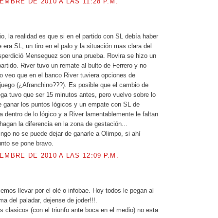
EMBRE DE 2010 A LAS 11:28 P.M.
o, la realidad es que si en el partido con SL debía haber
era SL, un tiro en el palo y la situación mas clara del
sperdició Menseguez son una prueba. Rovira se hizo un
partido. River tuvo un remate al bulto de Ferrero y no
 veo que en el banco River tuviera opciones de
juego (¿Afranchino???). Es posible que el cambio de
ga tuvo que ser 15 minutos antes, pero vuelvo sobre lo
 ganar los puntos lógicos y un empate con SL de
a dentro de lo lógico y a River lamentablemente le faltan
hagan la diferencia en la zona de gestación...
ingo no se puede dejar de ganarle a Olimpo, si ahí
unto se pone bravo.
EMBRE DE 2010 A LAS 12:09 P.M.
.
emos llevar por el olé o infobae. Hoy todos le pegan al
a del paladar, dejense de joder!!!.
s clasicos (con el triunfo ante boca en el medio) no esta