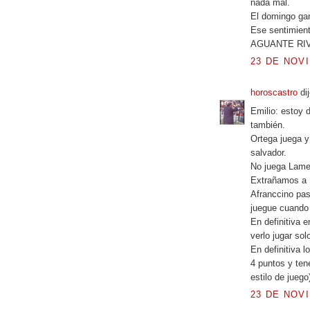
nada mal.
El domingo gan
Ese sentimient
AGUANTE RIV
23 DE NOVI
horoscastro
dij
Emilio: estoy 
también.
Ortega juega y
salvador.
No juega Lamel
Extrañamos a B
Afranccino pas
juegue cuando 
En definitiva 
verlo jugar so
En definitiva l
4 puntos y ten
estilo de jueg
23 DE NOVI