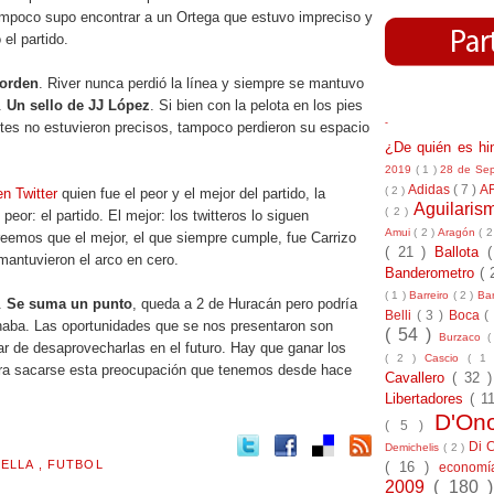
Tampoco supo encontrar a un Ortega que estuvo impreciso y
 el partido.
 orden
. River nunca perdió la línea y siempre se mantuvo
.
Un sello de JJ López
. Si bien con la pelota en los pies
-
ntes no estuvieron precisos, tampoco perdieron su espacio
¿De quién es h
2019
( 1 )
28 de Se
Adidas
( 7 )
A
( 2 )
n Twitter
quien fue el peor y el mejor del partido, la
Aguilari
( 2 )
 peor: el partido. El mejor: los twitteros lo siguen
Amui
( 2 )
Aragón
( 2
eemos que el mejor, el que siempre cumple, fue Carrizo
( 21 )
Ballota
mantuvieron el arco en cero.
Banderometro
( 
( 1 )
Barreiro
( 2 )
Bar
r.
Se suma un punto
, queda a 2 de Huracán pero podría
Belli
( 3 )
Boca
(
anaba. Las oportunidades que se nos presentaron son
( 54 )
Burzaco
(
r de desaprovecharlas en el futuro. Hay que ganar los
( 2 )
Cascio
( 1
ara sacarse esta preocupación que tenemos desde hace
Cavallero
( 32 
Libertadores
( 1
D'On
( 5 )
Di 
Demichelis
( 2 )
RELLA
,
FUTBOL
( 16 )
econom
2009
( 180 