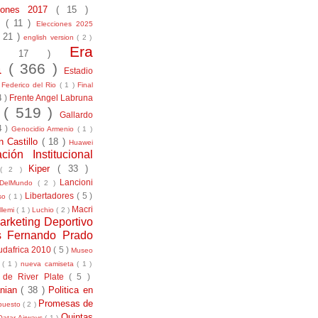
ciones 2017
( 15 )
21
( 11 )
Elecciones 2025
( 21 )
english version
( 2 )
Era
( 17 )
la
( 366 )
Estadio
)
Federico del Rio
( 1 )
Final
4 )
Frente Angel Labruna
l
( 519 )
Gallardo
4 )
Genocidio Armenio
( 1 )
n Castillo
( 18 )
Huawei
ación Institucional
Kiper
( 33 )
( 2 )
Lancioni
aDelMundo
( 2 )
Libertadores
( 5 )
uso
( 1 )
Macri
llemi
( 1 )
Luchio
( 2 )
arketing Deportivo
s Fernando Prado
udafrica 2010
( 5 )
Museo
s
( 1 )
nueva camiseta
( 1 )
 de River Plate
( 5 )
anian
( 38 )
Politica en
Promesas de
puesto
( 2 )
Quintas
Qatar Airways
( 1 )