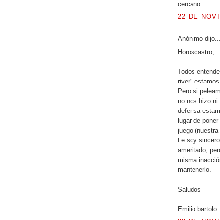
cercano...
22 DE NOVI
Anónimo dijo..
Horoscastro,
Todos entende
river" estamos
Pero si peleam
no nos hizo ni
defensa estam
lugar de poner
juego (nuestra
Le soy sincero,
ameritado, pero
misma inacción
mantenerlo.
Saludos
Emilio bartolo