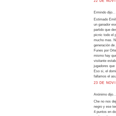
22 DE NOVI
Ermindo dijo...
Estimado Emili
un ganador ese 
partido que de
picnic todo el 
mucho mas. No
generación de 
Funes por Orte
mismo hay que
visitante estab
jugadores que 
Eso si, el dom
fallamos el as
23 DE NOVI
Anónimo dijo..
Che no nos dej
negro y ese tem
4 puntos en do