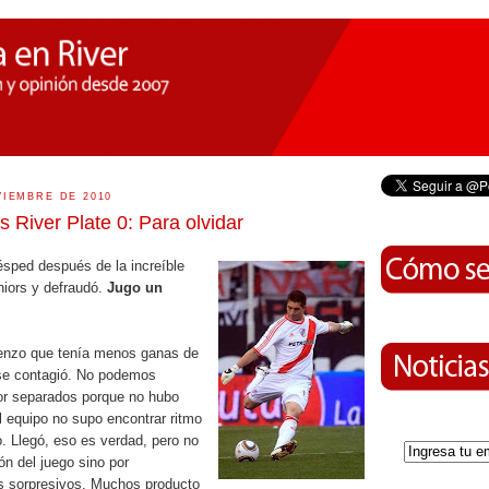
VIEMBRE DE 2010
 River Plate 0: Para olvidar
césped después de la increíble
uniors y defraudó.
Jugo un
renzo que tenía menos ganas de
 se contagió. No podemos
por separados porque no hubo
l equipo no supo encontrar ritmo
o. Llegó, eso es verdad, pero no
ón del juego sino por
s sorpresivos. Muchos producto