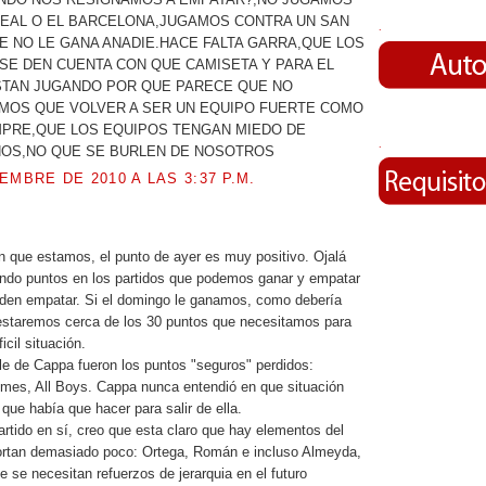
REAL O EL BARCELONA,JUGAMOS CONTRA UN SAN
.
 NO LE GANA ANADIE.HACE FALTA GARRA,QUE LOS
SE DEN CUENTA CON QUE CAMISETA Y PARA EL
STAN JUGANDO POR QUE PARECE QUE NO
MOS QUE VOLVER A SER UN EQUIPO FUERTE COMO
MPRE,QUE LOS EQUIPOS TENGAN MIEDO DE
.
OS,NO QUE SE BURLEN DE NOSOTROS
EMBRE DE 2010 A LAS 3:37 P.M.
n que estamos, el punto de ayer es muy positivo. Ojalá
do puntos en los partidos que podemos ganar y empatar
eden empatar. Si el domingo le ganamos, como debería
estaremos cerca de los 30 puntos que necesitamos para
ficil situación.
e de Cappa fueron los puntos "seguros" perdidos:
mes, All Boys. Cappa nunca entendió en que situación
que había que hacer para salir de ella.
artido en sí, creo que esta claro que hay elementos del
portan demasiado poco: Ortega, Román e incluso Almeyda,
 se necesitan refuerzos de jerarquia en el futuro