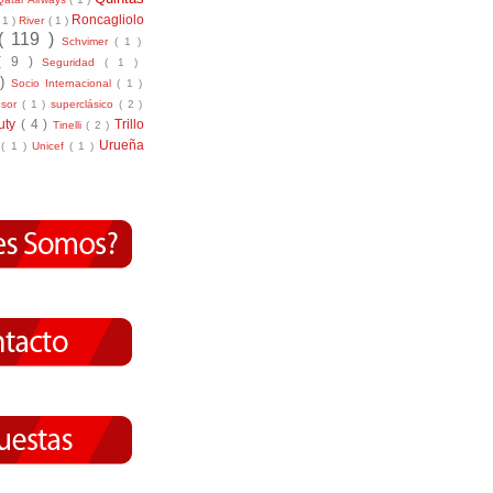
Roncagliolo
( 1 )
River
( 1 )
( 119 )
Schvimer
( 1 )
( 9 )
Seguridad
( 1 )
 )
Socio Internacional
( 1 )
nsor
( 1 )
superclásico
( 2 )
tuty
( 4 )
Trillo
Tinelli
( 2 )
Urueña
r
( 1 )
Unicef
( 1 )