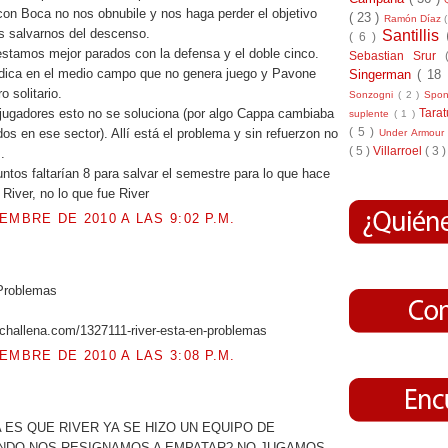
 con Boca no nos obnubile y nos haga perder el objetivo
( 23 )
Ramón Díaz
es salvarnos del descenso.
Santillis
( 6 )
stamos mejor parados con la defensa y el doble cinco.
Sebastian Srur
adica en el medio campo que no genera juego y Pavone
Singerman
( 18
o solitario.
Sonzogni
( 2 )
Spo
 jugadores esto no se soluciona (por algo Cappa cambiaba
Tara
suplente
( 1 )
( 5 )
dos en ese sector). Allí está el problema y sin refuerzon no
Under Armou
( 5 )
Villarroel
( 3 )
.
tos faltarían 8 para salvar el semestre para lo que hace
River, no lo que fue River
EMBRE DE 2010 A LAS 9:02 P.M.
.
 Problemas
challena.com/1327111-river-esta-en-problemas
EMBRE DE 2010 A LAS 3:08 P.M.
.
 ES QUE RIVER YA SE HIZO UN EQUIPO DE
NDO NOS RESIGNAMOS A EMPATAR?,NO JUGAMOS