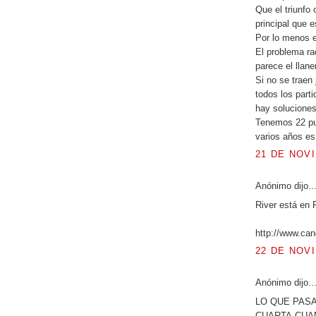
Que el triunfo
principal que 
Por lo menos e
El problema r
parece el llaner
Si no se traen
todos los parti
hay soluciones
Tenemos 22 pun
varios años es 
21 DE NOVI
Anónimo dijo..
River está en
http://www.can
22 DE NOVI
Anónimo dijo..
LO QUE PASA
CUARTA,CUA