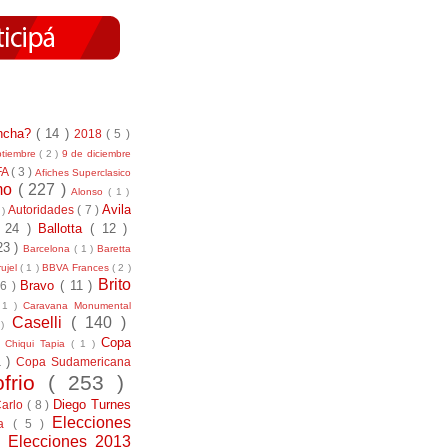
incha?
( 14 )
2018
( 5 )
ptiembre
( 2 )
9 de diciembre
FA
( 3 )
Afiches Superclasico
smo
( 227 )
Alonso
( 1 )
Avila
Autoridades
( 7 )
 )
( 24 )
Ballotta
( 12 )
23 )
Barcelona
( 1 )
Baretta
ujel
( 1 )
BBVA Frances
( 2 )
Brito
Bravo
( 11 )
 6 )
 1 )
Caravana Monumental
Caselli
( 140 )
 )
)
Copa
Chiqui Tapia
( 1 )
1 )
Copa Sudamericana
ofrio
( 253 )
Diego Turnes
Carlo
( 8 )
Elecciones
ía
( 5 )
)
Elecciones 2013