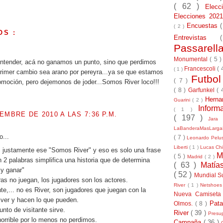
( 62 )
Elec
Elecciones 20
Encuestas
( 2 )
OS :
Entrevistas
Passarel
.
Monumental
( 5 
entender, acá no ganamos un punto, sino que perdimos
Francescoli
( 
( 1 )
primer cambio sea arano por pereyra...ya se que estamos
Futbo
( 7 )
omoción, pero dejemonos de joder...Somos River loco!!!
( 8 )
Garfunkel
( 
Herna
Guarini
( 2 )
Inform
( 1 )
EMBRE DE 2010 A LAS 7:36 P.M.
( 197 )
Jara
LaBanderaMasLarg
o...
( 7 )
Leonardo Pel
Liberti
( 1 )
Lucas Chi
 justamente ese "Somos River" y eso es solo una frase
M
( 5 )
Madrid
( 2 )
n 2 palabras simplifica una historia que de determina
( 63 )
Matía
 y ganar"
( 52 )
Mundial S
ras no juegan, los jugadores son los actores.
River
( 1 )
Netshoe
te,... no es River, son jugadores que juegan con la
Nueva Camiseta
ver y hacen lo que pueden.
Pat
Olmos.
( 8 )
nto de visitante sirve.
River
( 39 )
Presu
horrible por lo menos no perdimos.
Campaña
( 36 )