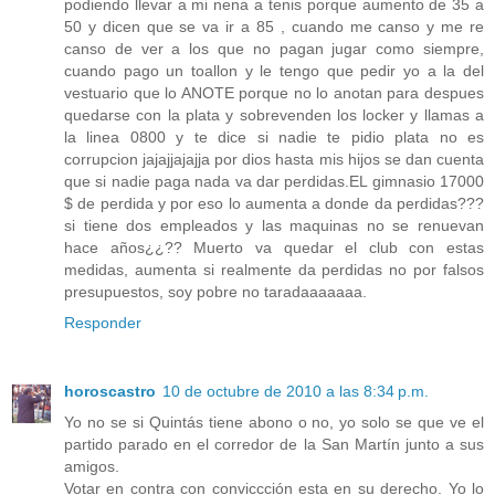
podiendo llevar a mi nena a tenis porque aumento de 35 a
50 y dicen que se va ir a 85 , cuando me canso y me re
canso de ver a los que no pagan jugar como siempre,
cuando pago un toallon y le tengo que pedir yo a la del
vestuario que lo ANOTE porque no lo anotan para despues
quedarse con la plata y sobrevenden los locker y llamas a
la linea 0800 y te dice si nadie te pidio plata no es
corrupcion jajajjajajja por dios hasta mis hijos se dan cuenta
que si nadie paga nada va dar perdidas.EL gimnasio 17000
$ de perdida y por eso lo aumenta a donde da perdidas???
si tiene dos empleados y las maquinas no se renuevan
hace años¿¿?? Muerto va quedar el club con estas
medidas, aumenta si realmente da perdidas no por falsos
presupuestos, soy pobre no taradaaaaaaa.
Responder
horoscastro
10 de octubre de 2010 a las 8:34 p.m.
Yo no se si Quintás tiene abono o no, yo solo se que ve el
partido parado en el corredor de la San Martín junto a sus
amigos.
Votar en contra con conviccción esta en su derecho. Yo lo