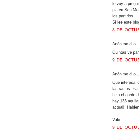
lo voy a pregu
platea San Mar
los partidos.
Si lee este blo
8 DE OCTUB
Anónimo dijo..
Quintas ve par
9 DE OCTUB
Anónimo dijo..
Qué interesa l
las ramas. Hab
hizo el gordo 
hay 135 aguilar
actual!! Hablen
Vale
9 DE OCTUB