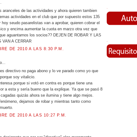
.
.
 aranceles de las actividades y ahora quieren tambien
demas actividades en el club que por supuesto estos 135
y hoy seudo pasarelistas van a aprobar, quieren cobrar el
sico y encima aumentar la cuota en marzo otra vez que
que aguantarnos los socios?? DEJEN DE ROBAR Y LAS
S VAN A CERRAR
.
RE DE 2010 A LAS 8:30 P.M.
o...
es directivo no paga abono y lo ve parado como yo que
orque soy vitalicio.
nteresa porque si votó en contra es porque tiene una
ior a esta y sería bueno que la explique. Ya que se pasó 8
cagadas quizás ahora se ilumina y tiene algo mejos.
 fenómeno, dejamos de robar y mientras tanto como
muerto.
RE DE 2010 A LAS 10:27 P.M.
.