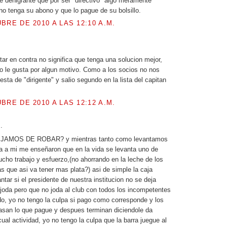
e denigrante que por ser "directivo" algo meramente
 no tenga su abono y que lo pague de su bolsillo.
BRE DE 2010 A LAS 12:10 A.M.
.
tar en contra no significa que tenga una solucion mejor,
o le gusta por algun motivo. Como a los socios no nos
sta de "dirigente" y salio segundo en la lista del capitan
BRE DE 2010 A LAS 12:12 A.M.
.
DEJAMOS DE ROBAR? y mientras tanto como levantamos
a a mi me enseñaron que en la vida se levanta uno de
cho trabajo y esfuerzo,(no ahorrando en la leche de los
s que asi va tener mas plata?) asi de simple la caja
tar si el presidente de nuestra institucion no se deja
joda pero que no joda al club con todos los incompetentes
ado, yo no tengo la culpa si pago como corresponde y los
asan lo que pague y despues terminan diciendole da
cual actividad, yo no tengo la culpa que la barra juegue al