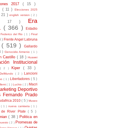
ciones 2017
( 15 )
21
( 11 )
Elecciones 2025
( 21 )
english version
( 2 )
Era
( 17 )
la
( 366 )
Estadio
)
Federico del Rio
( 1 )
Final
4 )
Frente Angel Labruna
l
( 519 )
Gallardo
4 )
Genocidio Armenio
( 1 )
n Castillo
( 18 )
Huawei
ación Institucional
Kiper
( 33 )
( 2 )
Lancioni
aDelMundo
( 2 )
Libertadores
( 5 )
uso
( 1 )
Macri
llemi
( 1 )
Luchio
( 2 )
arketing Deportivo
s Fernando Prado
udafrica 2010
( 5 )
Museo
s
( 1 )
nueva camiseta
( 1 )
 de River Plate
( 5 )
anian
( 38 )
Politica en
Promesas de
puesto
( 2 )
Quintas
Qatar Airways
( 1 )