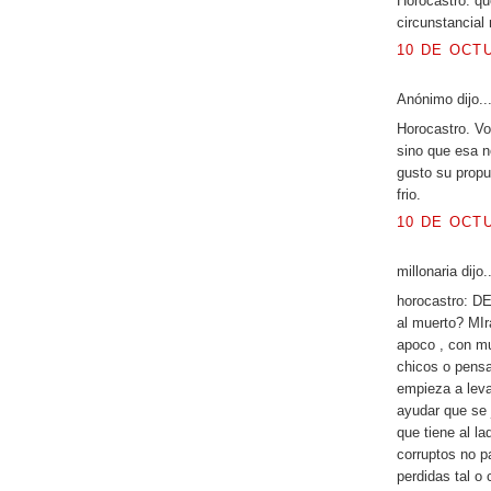
Horocastro. qu
circunstancial
10 DE OCTU
Anónimo dijo..
Horocastro. Vo
sino que esa n
gusto su propue
frio.
10 DE OCTU
millonaria dijo..
horocastro: 
al muerto? MIr
apoco , con mu
chicos o pensa
empieza a levan
ayudar que se 
que tiene al l
corruptos no p
perdidas tal o 