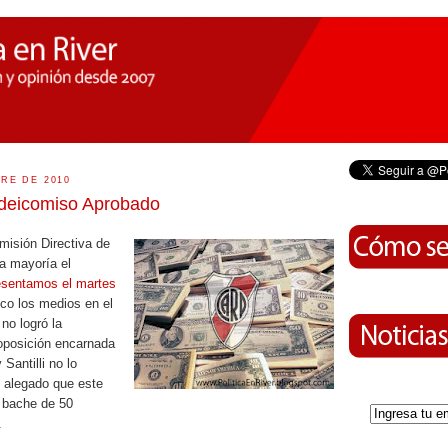
RE DE 2010
ideicomiso Aprobado
omisión Directiva de
a mayoría el
esentamos el martes
eco los medios en el
no logró la
oposición encarnada
Santilli no lo
 alegado que este
n bache de 50
.