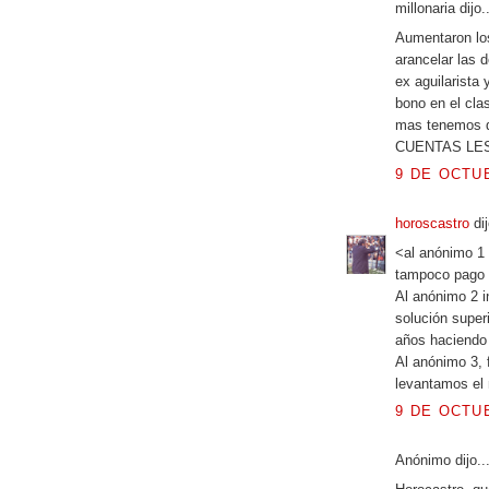
millonaria dijo..
Aumentaron los
arancelar las 
ex aguilarista 
bono en el cla
mas tenemos 
CUENTAS LE
9 DE OCTUB
horoscastro
dij
<al anónimo 1 
tampoco pago p
Al anónimo 2 i
solución super
años haciendo 
Al anónimo 3,
levantamos el 
9 DE OCTUB
Anónimo dijo..