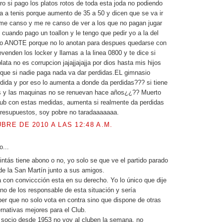
ero si pago los platos rotos de toda esta joda no podiendo
na a tenis porque aumento de 35 a 50 y dicen que se va ir
me canso y me re canso de ver a los que no pagan jugar
cuando pago un toallon y le tengo que pedir yo a la del
 lo ANOTE porque no lo anotan para despues quedarse con
evenden los locker y llamas a la linea 0800 y te dice si
plata no es corrupcion jajajjajajja por dios hasta mis hijos
que si nadie paga nada va dar perdidas.EL gimnasio
dida y por eso lo aumenta a donde da perdidas??? si tiene
 y las maquinas no se renuevan hace años¿¿?? Muerto
lub con estas medidas, aumenta si realmente da perdidas
presupuestos, soy pobre no taradaaaaaaa.
BRE DE 2010 A LAS 12:48 A.M.
o...
intás tiene abono o no, yo solo se que ve el partido parado
 de la San Martín junto a sus amigos.
a con conviccción esta en su derecho. Yo lo único que dije
uno de los responsable de esta situación y sería
ber que no solo vota en contra sino que dispone de otras
ernativas mejores para el Club.
y socio desde 1953 no voy al cluben la semana, no