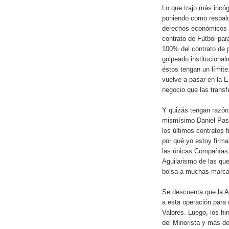
Lo que trajo más incóg
poniendo como respal
derechos económicos de
contrato de Fútbol par
100% del contrato de p
golpeado instituciona
éstos tengan un límite
vuelve a pasar en la E
negocio que las transf
Y quizás tengan razón, 
mismísimo Daniel Passa
los últimos contratos 
por qué yo estoy firm
las únicas Compañías q
Aguilarismo de las que
bolsa a muchas marcas
Se descuenta que la 
a esta operación para
Valores. Luego, los hi
del Minorista y más d