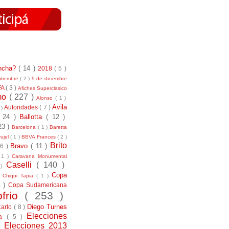
incha?
( 14 )
2018
( 5 )
ptiembre
( 2 )
9 de diciembre
FA
( 3 )
Afiches Superclasico
smo
( 227 )
Alonso
( 1 )
Avila
Autoridades
( 7 )
 )
( 24 )
Ballotta
( 12 )
23 )
Barcelona
( 1 )
Baretta
ujel
( 1 )
BBVA Frances
( 2 )
Brito
Bravo
( 11 )
 6 )
 1 )
Caravana Monumental
Caselli
( 140 )
 )
)
Copa
Chiqui Tapia
( 1 )
1 )
Copa Sudamericana
ofrio
( 253 )
Diego Turnes
Carlo
( 8 )
Elecciones
ía
( 5 )
)
Elecciones 2013