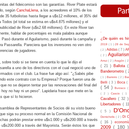
nitas del fideicomiso son las garantías. River Plate estará
do, según
CanchaLlena
, a los acreedores el 10% de los
 35 futbolistas hasta llegar a u$s12 millones, el 35% del
a Todos (el total se estima en u$s4.875 millones) y el
ublicidad de River (u$s2.68 millones). En este River tan
-
lmente, hablar de porcentajes es mala palabra aunque
¿De quién es h
. Pasó durante el Aguilarismo, pasó durante la campaña y
2019
( 1 )
28 de Se
ra Passarella. Pareciera que los inversores no ven otro
Adidas
( 7 )
A
( 2 )
erencias de jugadores.
Aguilari
( 2 )
Amui
( 2 )
Aragón
( 2
sobre todo si se tiene en cuenta lo que le dijo el
( 21 )
Ballota
rella a uno de los directivos con el cual negoció uno de
Banderometro
( 
firmados con el club. La frase fue algo así: "¿Sabés pibe
( 1 )
Barreiro
( 2 )
Bar
ando este contrato con tu Empresa? Porque fueron una de
Belli
( 3 )
Boca
(
ue no se dejaron tentar por las renovaciones del final del
( 54 )
Burzaco
(
 hoy no hay ni un peso". Lapidaria frase que mete en la
( 2 )
Cascio
( 1
 que sí lo hicieron.
Cavallero
( 32 
Libertadores
( 1
Asamblea de Representantes de Socios dé su visto bueno
D'On
( 5 )
 que siga su proceso normal en la Comisión Nacional de
Di 
Demichelis
( 2 )
nchas podrán prestar entre u$s1.000 y u$s200.000 a través
( 16 )
econom
e u$s200.000 a través del Mayorista. Serán éstos los que
2009
( 180 