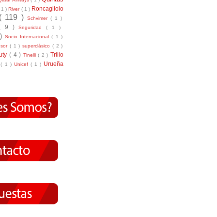
Roncagliolo
( 1 )
River
( 1 )
( 119 )
Schvimer
( 1 )
( 9 )
Seguridad
( 1 )
 )
Socio Internacional
( 1 )
nsor
( 1 )
superclásico
( 2 )
tuty
( 4 )
Trillo
Tinelli
( 2 )
Urueña
r
( 1 )
Unicef
( 1 )