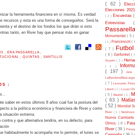
.
( 62 )
Elec
Elecciones 20
izar la herramienta financiera en sí misma. Es verdad
Encuestas
( 2 )
ne recursos y esta es una forma de conseguirlos. Será la
Entrevistas
ienta y el destino de los fondos los que dirán si esto
Passarel
entras tanto, en River hay que pensar más en ganar.
Monumental
( 5 
Francescoli
( 
( 1 )
Futbo
( 7 )
MO
,
ERA PASSARELLA
,
( 8 )
Garfunkel
( 
ITUCIONAL
,
QUINTAS
,
SANTILLIS
Herna
Guarini
( 2 )
Inform
( 1 )
( 197 )
Jara
LaBanderaMasLarg
( 7 )
Leonardo Pel
OS :
Liberti
( 1 )
Lucas Chi
M
o...
( 5 )
Madrid
( 2 )
( 63 )
Matía
nte saber en estos últimos 8 años cual fue la postura del
( 52 )
Mundial S
specto a la política económica y financiera de River y como
River
( 1 )
Netshoe
a situación extrema.
Nueva Camiseta
 contra y que alternativa tendría, en su defecto, para
Pat
Olmos.
( 8 )
uación
River
( 39 )
Presu
que habitaulmente lo acompaña me lo permite, el lunes se
Campaña
( 36 )