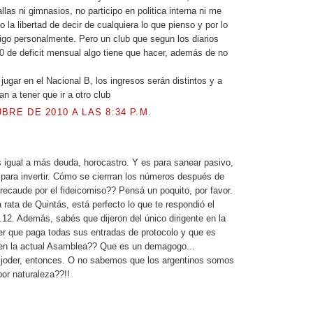
las ni gimnasios, no participo en politica interna ni me
o la libertad de decir de cualquiera lo que pienso y por lo
digo personalmente. Pero un club que segun los diarios
0 de deficit mensual algo tiene que hacer, además de no
jugar en el Nacional B, los ingresos serán distintos y a
van a tener que ir a otro club
BRE DE 2010 A LAS 8:34 P.M.
.
 igual a más deuda, horocastro. Y es para sanear pasivo,
 para invertir. Cómo se cierrran los números después de
 recaude por el fideicomiso?? Pensá un poquito, por favor.
 rata de Quintás, está perfecto lo que te respondió el
12. Además, sabés que dijeron del único dirigente en la
ver que paga todas sus entradas de protocolo y que es
 en la actual Asamblea?? Que es un demagogo...
joder, entonces. O no sabemos que los argentinos somos
por naturaleza??!!