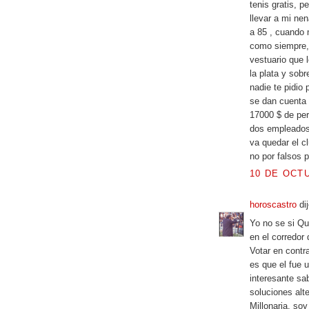
tenis gratis, p
llevar a mi ne
a 85 , cuando 
como siempre, 
vestuario que
la plata y sobr
nadie te pidio 
se dan cuenta 
17000 $ de per
dos empleados
va quedar el c
no por falsos 
10 DE OCTU
horoscastro
dij
Yo no se si Qu
en el corredor
Votar en contr
es que el fue 
interesante sa
soluciones alt
Millonaria, so