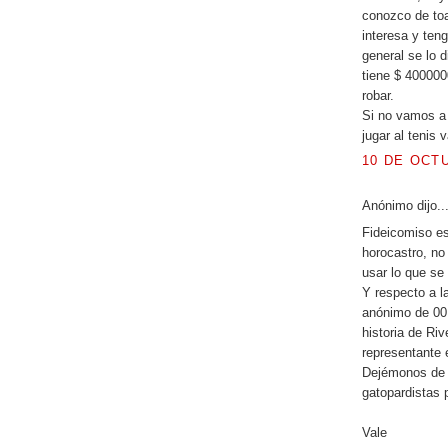
conozco de toal
interesa y teng
general se lo 
tiene $ 400000
robar.
Si no vamos a 
jugar al tenis 
10 DE OCTU
Anónimo dijo..
Fideicomiso es
horocastro, no
usar lo que se
Y respecto a la
anónimo de 00.
historia de Ri
representante
Dejémonos de 
gatopardistas 
Vale