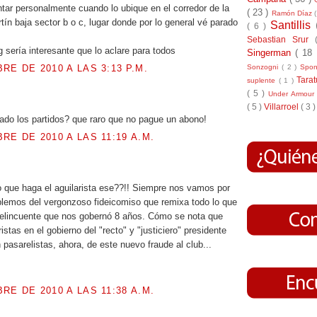
ntar personalmente cuando lo ubique en el corredor de la
( 23 )
Ramón Díaz
tín baja sector b o c, lugar donde por lo general vé parado
Santillis
( 6 )
Sebastian Srur
g sería interesante que lo aclare para todos
Singerman
( 18
Sonzogni
( 2 )
Spo
RE DE 2010 A LAS 3:13 P.M.
Tara
suplente
( 1 )
( 5 )
Under Armou
.
( 5 )
Villarroel
( 3 )
ado los partidos? que raro que no pague un abono!
RE DE 2010 A LAS 11:19 A.M.
.
o que haga el aguilarista ese??!! Siempre nos vamos por
lemos del vergonzoso fideicomiso que remixa todo lo que
delincuente que nos gobernó 8 años. Cómo se nota que
istas en el gobierno del "recto" y "justiciero" presidente
 pasarelistas, ahora, de este nuevo fraude al club...
RE DE 2010 A LAS 11:38 A.M.