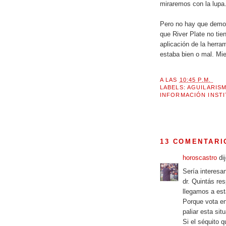
miraremos con la lupa
Pero no hay que demon
que River Plate no tie
aplicación de la herram
estaba bien o mal. Mi
A LAS
10:45 P.M.
LABELS:
AGUILARIS
INFORMACIÓN INST
13 COMENTARI
horoscastro
dij
Sería interesa
dr. Quintás re
llegamos a est
Porque vota en
paliar esta sit
Si el séquito 