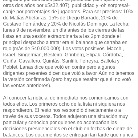
otros dos años por u$s32.407), publicidad y -oh sorpresa!-
canje por porcentajes de jugadores. Para ser precisos: 10%
de Matías Abelairas, 15% de Diego Barrado, 20% de
Gustavo Fernández y 20% de Nicolás Domingo. La fecha:
lunes 9 de noviembre, un día antes de los cierres de las
listas en una sesión extraordinaria a las 2pm donde el
principal despacho a tratar era el balance que cerraba en
rojo (más de $40.000.000). Los votos positivos: Macchi,
Israel, Singerman, Besteiro, Grinberg, Slipak, Córdoba,
Cuiña, Cavallero, Quintás, Santilli, Ferreyra, Ballota y
Poblet. Lanas dice que votó en contra pero algunos
dirigentes presentes dicen que votó a favor. Aún no tenemos
la versión confirmada (pero hay que resaltar que él no votó
las ventas anteriores).
Al conocer la noticia, de inmediato nos comunicamos con
todos ellos. Los primeros ocho de la lista ni siquiera nos
respondieron. El resto nos respondió directamente o a
través de sus voceros. Todos adujeron una situación muy
particular y conocida por quienes no acompañan las
decisiones presidenciales en el club en fechas de cierre de
balances. Los documentos se entregan tan tarde que nunca