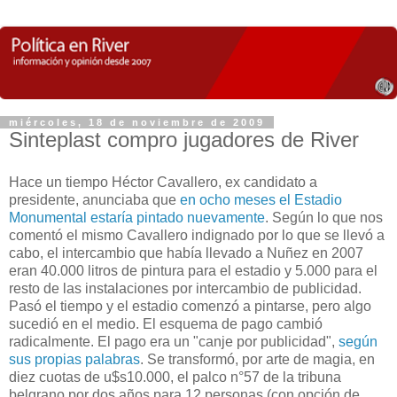
miércoles, 18 de noviembre de 2009
Sinteplast compro jugadores de River
Hace un tiempo Héctor Cavallero, ex candidato a
presidente, anunciaba que
en ocho meses el Estadio
Monumental estaría pintado nuevamente
. Según lo que nos
comentó el mismo Cavallero indignado por lo que se llevó a
cabo, el intercambio que había llevado a Nuñez en 2007
eran 40.000 litros de pintura para el estadio y 5.000 para el
resto de las instalaciones por intercambio de publicidad.
Pasó el tiempo y el estadio comenzó a pintarse, pero algo
sucedió en el medio. El esquema de pago cambió
radicalmente. El pago era un "canje por publicidad",
según
sus propias palabras
. Se transformó, por arte de magia, en
diez cuotas de u$s10.000, el palco n°57 de la tribuna
belgrano por dos años para 12 personas (con opción de