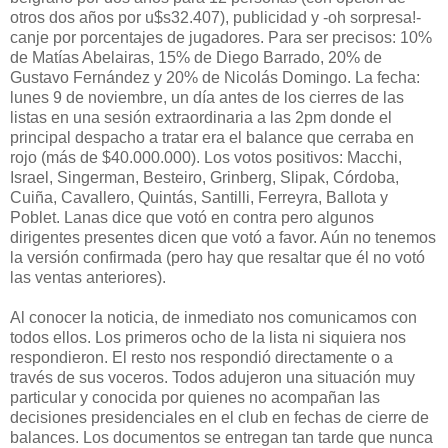
otros dos años por u$s32.407), publicidad y -oh sorpresa!-
canje por porcentajes de jugadores. Para ser precisos: 10%
de Matías Abelairas, 15% de Diego Barrado, 20% de
Gustavo Fernández y 20% de Nicolás Domingo. La fecha:
lunes 9 de noviembre, un día antes de los cierres de las
listas en una sesión extraordinaria a las 2pm donde el
principal despacho a tratar era el balance que cerraba en
rojo (más de $40.000.000). Los votos positivos: Macchi,
Israel, Singerman, Besteiro, Grinberg, Slipak, Córdoba,
Cuiña, Cavallero, Quintás, Santilli, Ferreyra, Ballota y
Poblet. Lanas dice que votó en contra pero algunos
dirigentes presentes dicen que votó a favor. Aún no tenemos
la versión confirmada (pero hay que resaltar que él no votó
las ventas anteriores).
Al conocer la noticia, de inmediato nos comunicamos con
todos ellos. Los primeros ocho de la lista ni siquiera nos
respondieron. El resto nos respondió directamente o a
través de sus voceros. Todos adujeron una situación muy
particular y conocida por quienes no acompañan las
decisiones presidenciales en el club en fechas de cierre de
balances. Los documentos se entregan tan tarde que nunca