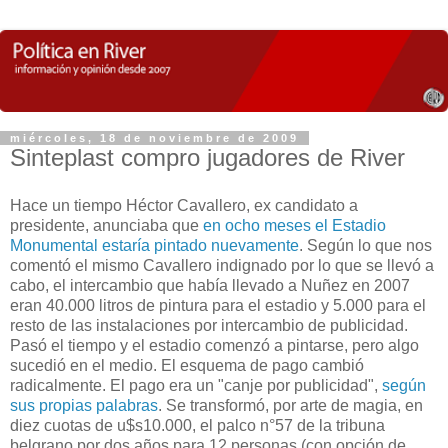
miércoles, 18 de noviembre de 2009
Sinteplast compro jugadores de River
Hace un tiempo Héctor Cavallero, ex candidato a
presidente, anunciaba que
en ocho meses el Estadio
Monumental estaría pintado nuevamente
. Según lo que nos
comentó el mismo Cavallero indignado por lo que se llevó a
cabo, el intercambio que había llevado a Nuñez en 2007
eran 40.000 litros de pintura para el estadio y 5.000 para el
resto de las instalaciones por intercambio de publicidad.
Pasó el tiempo y el estadio comenzó a pintarse, pero algo
sucedió en el medio. El esquema de pago cambió
radicalmente. El pago era un "canje por publicidad",
según
sus propias palabras
. Se transformó, por arte de magia, en
diez cuotas de u$s10.000, el palco n°57 de la tribuna
belgrano por dos años para 12 personas (con opción de