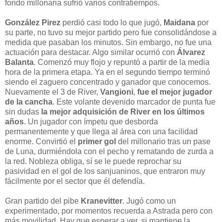
fondo millonaria sufrió varios contratiempos.
González Pirez
perdió casi todo lo que jugó,
Maidana
por
su parte, no tuvo su mejor partido pero fue consolidándose a
medida que pasaban los minutos. Sin embargo, no fue una
actuación para destacar. Algo similar ocurrió con
Álvarez
Balanta
. Comenzó muy flojo y repuntó a partir de la media
hora de la primera etapa. Ya en el segundo tiempo terminó
siendo el zaguero concentrado y ganador que conocemos.
Nuevamente el 3 de River,
Vangioni
,
fue el mejor jugador
de la cancha
. Este volante devenido marcador de punta fue
sin dudas
la mejor adquisición de River en los últimos
años
. Un jugador con ímpetu que desborda
permanentemente y que llega al área con una facilidad
enorme. Convirtió el
primer gol
del millonario tras un pase
de Luna, durmiéndola con el pecho y rematando de zurda a
la red. Nobleza obliga, sí se le puede reprochar su
pasividad en el gol de los sanjuaninos, que entraron muy
fácilmente por el sector que él defendía.
Gran partido del pibe
Kranevitter
. Jugó como un
experimentado, por momentos recuerda a Astrada pero con
más movilidad, Hay que esperar a ver, si mantiene la