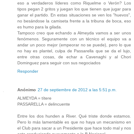
eso a verdaderos líderes como Riquelme o Verón? Los
tipos pegan 2 gritos y juegan los que tienen que jugar para
ganar el partido. En estas situaciones se ven los "huevos",
no besándose la camiseta frente a la tribuna de boca, eso
es humo para la gilada.
Tampoco creo que echando a Almeyda vamos a ser unos
fenómenos. Seguramente con un técnico el equipo va a
andar un poco mejor (empeorar no se puede), pero lo que
no hay es plantel, culpa de Passarella que se da el lujo,
entre otras cosas, de echar a Cavenaghi y al Chori
Dominguez para seguir con sus negociados
Responder
Anónimo
27 de septiembre de 2012 a las 5:51 p.m.
ALMEYDA = títere
PASSARELLA = delincuente
Entre los dos hunden a River. Qué triste donde estamos.
Pero lo más lamentable es que no haya un mecanismo en
el Club para sacar a un Presidente que hace todo mal y nos
esta conduciendo nuevamente a la B Nacional.