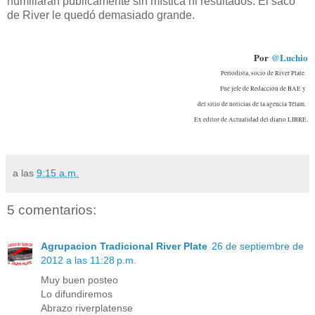
humillaran públicamente sin mística ni resultados. El saco
de River le quedó demasiado grande.
Por
@Luchio
Periodista, socio de River Plate.
Fue jefe de Redacción de BAE y
del sitio de noticias de la agencia Télam.
Ex editor de Actualidad del diario LIBRE.
a las
9:15 a.m.
5 comentarios:
Agrupacion Tradicional River Plate
26 de septiembre de
2012 a las 11:28 p.m.
Muy buen posteo
Lo difundiremos
Abrazo riverplatense