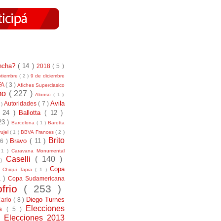
incha?
( 14 )
2018
( 5 )
ptiembre
( 2 )
9 de diciembre
FA
( 3 )
Afiches Superclasico
smo
( 227 )
Alonso
( 1 )
Avila
Autoridades
( 7 )
 )
( 24 )
Ballotta
( 12 )
23 )
Barcelona
( 1 )
Baretta
ujel
( 1 )
BBVA Frances
( 2 )
Brito
Bravo
( 11 )
 6 )
 1 )
Caravana Monumental
Caselli
( 140 )
 )
)
Copa
Chiqui Tapia
( 1 )
1 )
Copa Sudamericana
ofrio
( 253 )
Diego Turnes
Carlo
( 8 )
Elecciones
ía
( 5 )
)
Elecciones 2013