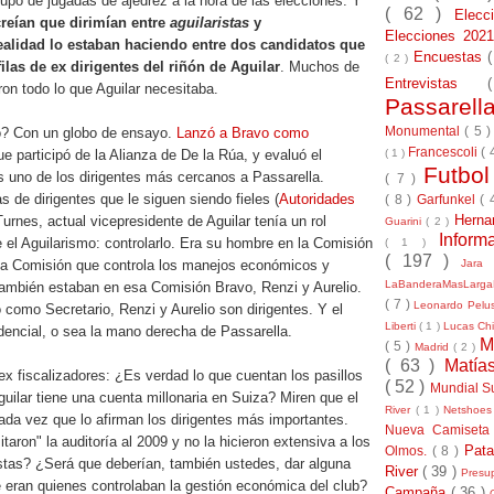
upo de jugadas de ajedrez a la hora de las elecciones. Y
( 62 )
Elec
creían que dirimían entre
aguilaristas
y
Elecciones 20
realidad lo estaban haciendo entre dos candidatos que
Encuestas
( 2 )
ilas de ex dirigentes del riñón de Aguilar
. Muchos de
Entrevistas
ron todo lo que Aguilar necesitaba.
Passarel
Monumental
( 5 
? Con un globo de ensayo.
Lanzó a Bravo como
Francescoli
( 
( 1 )
e participó de la Alianza de De la Rúa, y evaluó el
Futbo
s uno de los dirigentes más cercanos a Passarella.
( 7 )
s de dirigentes que le siguen siendo fieles (
Autoridades
( 8 )
Garfunkel
( 
Herna
Turnes, actual vicepresidente de Aguilar tenía un rol
Guarini
( 2 )
Inform
 el Aguilarismo: controlarlo. Era su hombre en la Comisión
( 1 )
( 197 )
Jara
 la Comisión que controla los manejos económicos y
LaBanderaMasLarg
 También estaban en esa Comisión Bravo, Renzi y Aurelio.
( 7 )
Leonardo Pel
como Secretario, Renzi y Aurelio son dirigentes. Y el
Liberti
( 1 )
Lucas Chi
dencial, o sea la mano derecha de Passarella.
M
( 5 )
Madrid
( 2 )
( 63 )
Matía
x fiscalizadores: ¿Es verdad lo que cuentan los pasillos
( 52 )
Mundial S
ilar tiene una cuenta millonaria en Suiza? Miren que el
River
( 1 )
Netshoe
ada vez que lo afirman los dirigentes más importantes.
Nueva Camiseta
itaron" la auditoría al 2009 y no la hicieron extensiva a los
Pat
Olmos.
( 8 )
stas? ¿Será que deberían, también ustedes, dar alguna
River
( 39 )
Presu
 eran quienes controlaban la gestión económica del club?
Campaña
( 36 )