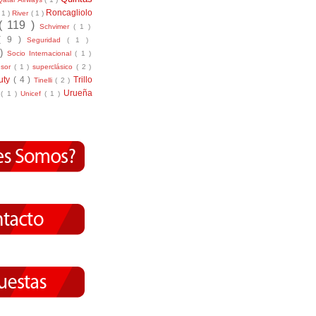
Roncagliolo
( 1 )
River
( 1 )
( 119 )
Schvimer
( 1 )
( 9 )
Seguridad
( 1 )
 )
Socio Internacional
( 1 )
nsor
( 1 )
superclásico
( 2 )
tuty
( 4 )
Trillo
Tinelli
( 2 )
Urueña
r
( 1 )
Unicef
( 1 )