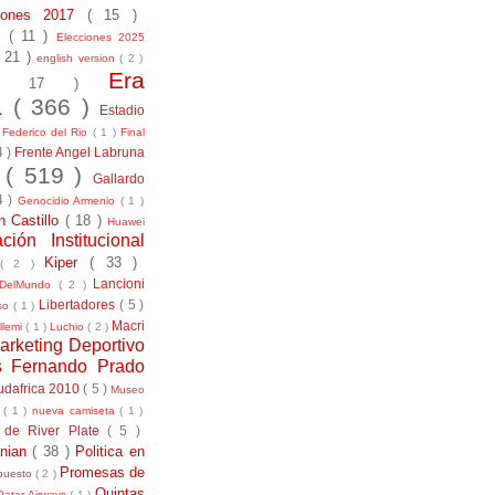
ciones 2017
( 15 )
21
( 11 )
Elecciones 2025
( 21 )
english version
( 2 )
Era
( 17 )
la
( 366 )
Estadio
)
Federico del Rio
( 1 )
Final
4 )
Frente Angel Labruna
l
( 519 )
Gallardo
4 )
Genocidio Armenio
( 1 )
n Castillo
( 18 )
Huawei
ación Institucional
Kiper
( 33 )
( 2 )
Lancioni
aDelMundo
( 2 )
Libertadores
( 5 )
uso
( 1 )
Macri
llemi
( 1 )
Luchio
( 2 )
arketing Deportivo
s Fernando Prado
udafrica 2010
( 5 )
Museo
s
( 1 )
nueva camiseta
( 1 )
 de River Plate
( 5 )
anian
( 38 )
Politica en
Promesas de
puesto
( 2 )
Quintas
Qatar Airways
( 1 )