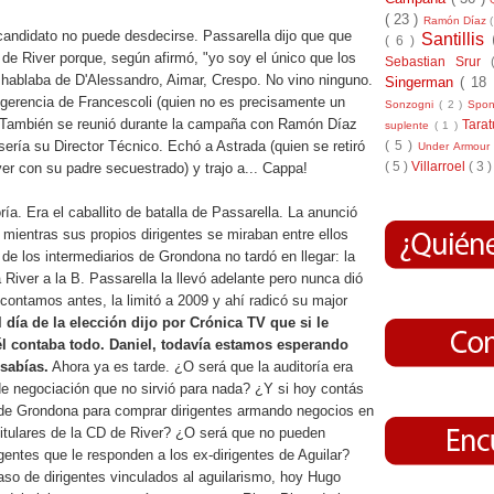
( 23 )
Ramón Díaz
candidato no puede desdecirse. Passarella dijo que que
Santillis
( 6 )
s de River porque, según afirmó, "yo soy el único que los
Sebastian Srur
hablaba de D'Alessandro, Aimar, Crespo. No vino ninguno.
Singerman
( 18
gerencia de Francescoli (quien no es precisamente un
Sonzogni
( 2 )
Spo
 También se reunió durante la campaña con Ramón Díaz
Tara
suplente
( 1 )
( 5 )
ería su Director Técnico. Echó a Astrada (quien se retiró
Under Armou
( 5 )
Villarroel
( 3 )
er con su padre secuestrado) y trajo a... Cappa!
ía. Era el caballito de batalla de Passarella. La anunció
 mientras sus propios dirigentes se miraban entre ellos
de los intermediarios de Grondona no tardó en llegar: la
 River a la B. Passarella la llevó adelante pero nunca dió
ontamos antes, la limitó a 2009 y ahí radicó su major
l día de la elección dijo por Crónica TV que si le
él contaba todo. Daniel, todavía estamos esperando
 sabías.
Ahora ya es tarde. ¿O será que la auditoría era
de negociación que no sirvió para nada? ¿Y si hoy contás
de Grondona para comprar dirigentes armando negocios en
titulares de la CD de River? ¿O será que no pueden
igentes que le responden a los ex-dirigentes de Aguilar?
so de dirigentes vinculados al aguilarismo, hoy Hugo