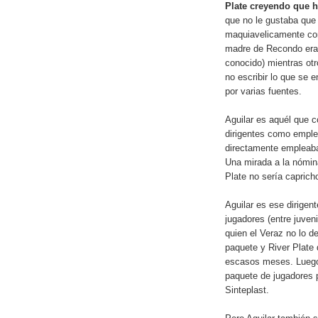
Plate creyendo que 
que no le gustaba que
maquiavelicamente con
madre de Recondo era 
conocido) mientras ot
no escribir lo que se 
por varias fuentes.
Aguilar es aquél que 
dirigentes como emple
directamente empleaba
Una mirada a la nómina
Plate no sería caprich
Aguilar es ese dirigen
jugadores (entre juven
quien el Veraz no lo d
paquete y River Plate 
escasos meses. Luego,
paquete de jugadores p
Sinteplast.