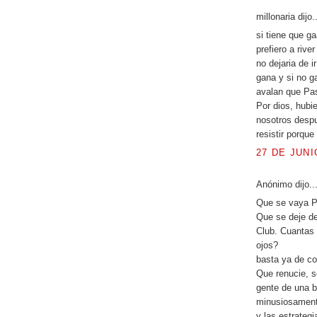
millonaria dijo..
si tiene que ga
prefiero a rive
no dejaria de 
gana y si no g
avalan que Pas
Por dios, hubi
nosotros despue
resistir porqu
27 DE JUNI
Anónimo dijo..
Que se vaya P
Que se deje de
Club. Cuantas 
ojos?
basta ya de co
Que renucie, s
gente de una b
minusiosamente 
y las estrateg