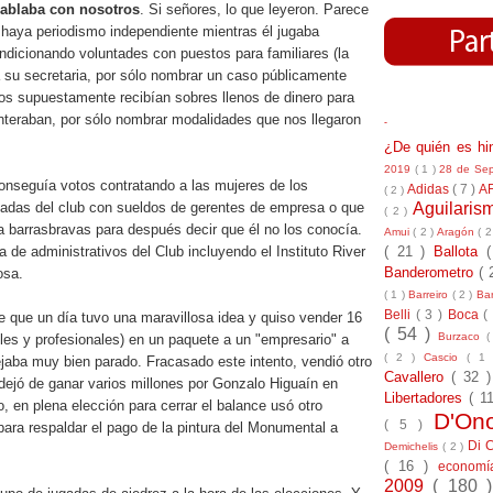
hablaba con nosotros
. Si señores, lo que leyeron. Parece
 haya periodismo independiente mientras él jugaba
dicionando voluntades con puestos para familiares (la
su secretaria, por sólo nombrar un caso públicamente
ros supuestamente recibían sobres llenos de dinero para
enteraban, por sólo nombrar modalidades que nos llegaron
-
¿De quién es h
2019
( 1 )
28 de Se
conseguía votos contratando a las mujeres de los
Adidas
( 7 )
A
( 2 )
Aguilari
adas del club con sueldos de gerentes de empresa o que
( 2 )
 barrasbravas para después decir que él no los conocía.
Amui
( 2 )
Aragón
( 2
( 21 )
Ballota
 de administrativos del Club incluyendo el Instituto River
Banderometro
( 
osa.
( 1 )
Barreiro
( 2 )
Bar
Belli
( 3 )
Boca
(
te que un día tuvo una maravillosa idea y quiso vender 16
( 54 )
Burzaco
(
iles y profesionales) en un paquete a un "empresario" a
( 2 )
Cascio
( 1
ejaba muy bien parado. Fracasado este intento, vendió otro
Cavallero
( 32 
dejó de ganar varios millones por Gonzalo Higuaín en
Libertadores
( 1
 en plena elección para cerrar el balance usó otro
D'On
( 5 )
ara respaldar el pago de la pintura del Monumental a
Di 
Demichelis
( 2 )
( 16 )
econom
2009
( 180 