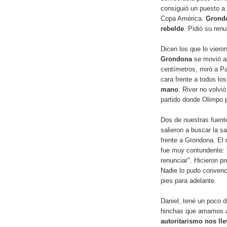
consiguió un puesto a 
Copa América.
Grondo
rebelde
. Pidió su ren
Dicen los que lo viero
Grondona
se movió ap
centímetros, miró a Pa
cara frente a todos lo
mano
. River no volvi
partido donde Olimpo 
Dos de nuestras fuente
salieron a buscar la s
frente a Grondona. El 
fue muy contundente: "
renunciar". Hicieron p
Nadie lo pudo convenc
pies para adelante.
Daniel, tené un poco d
hinchas que amamos a
autoritarismo nos lle