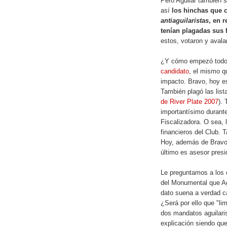
Pero Aguilar también s
así
los hinchas que 
antiaguilaristas
, en 
tenían plagadas sus f
estos, votaron y avala
¿Y cómo empezó todo
candidato
, el mismo qu
impacto. Bravo, hoy e
También plagó las lista
de River Plate 2007
). 
importantísimo durante
Fiscalizadora. O sea,
financieros del Club.
Hoy, además de Bravo 
último es asesor presi
Le preguntamos a los e
del Monumental que Agu
dato suena a verdad c
¿Será por ello que "lim
dos mandatos aguilari
explicación siendo que