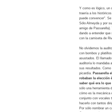
Y como es lógico, un 
traería a los histórico
puede convencer". Se 
Sólo Almeyda y por su
amigo de Passarella).
dando a entender que s
con la camiseta de Riv
No olvidemos la auditor
con bombos y platillos
asustados. El llamado 
auditoría lo mandaba a
sus resultados. Como c
picardía.
Passarella e
robaban la elección 
saber qué era lo que
sólo una herramienta 
cómo es la mecánica 
conjunto con vocales 
hacerlo con tantos dir
Por sólo nombrar un ca