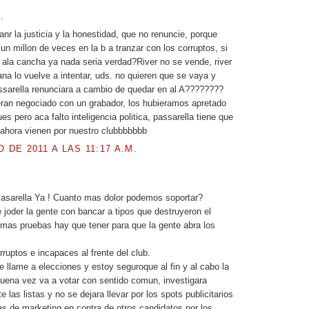
.
anr la justicia y la honestidad, que no renuncie, porque
r un millon de veces en la b a tranzar con los corruptos, si
ir ala cancha ya nada seria verdad?River no se vende, river
ana lo vuelve a intentar, uds. no quieren que se vaya y
sarella renunciara a cambio de quedar en al A????????
eran negociado con un grabador, los hubieramos apretado
s pero aca falto inteligencia politica, passarella tiene que
e ahora vienen por nuestro clubbbbbbb
O DE 2011 A LAS 11:17 A.M.
.
asarella Ya ! Cuanto mas dolor podemos soportar?
 joder la gente con bancar a tipos que destruyeron el
mas pruebas hay que tener para que la gente abra los
rruptos e incapaces al frente del club.
e llame a elecciones y estoy seguroque al fin y al cabo la
uena vez va a votar con sentido comun, investigara
las listas y no se dejara llevar por los spots publicitarios
ias de marketing en contra de otros candidatos por los