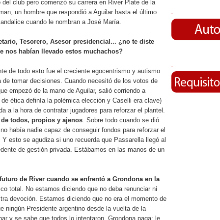
o del club pero comenzó su carrera en River Plate de la
an, un hombre que respondió a Aguilar hasta el último
.
andalice cuando le nombran a José María.
tario, Tesorero, Asesor presidencial... ¿no te diste
de nos habían llevado estos muchachos?
.
te de todo esto fue el creciente egocentrismo y autismo
a de tomar decisiones. Cuando necesitó de los votos de
que empezó de la mano de Aguilar, salió corriendo a
de ética definía la polémica elección y Caselli era clave)
 a la hora de contratar jugadores para reforzar el plantel.
 de todos, propios y ajenos
. Sobre todo cuando se dió
 no había nadie capaz de conseguir fondos para reforzar el
l. Y esto se agudiza si uno recuerda que Passarella llegó al
edente de gestión privada. Estábamos en las manos de un
l futuro de River cuando se enfrentó a Grondona en la
tico total. No estamos diciendo que no deba renunciar ni
tra devoción. Estamos diciendo que no era el momento de
que ningún Presidente argentino desde la vuelta de la
ar y se sabe que todos lo intentaron. Grondona paga: le