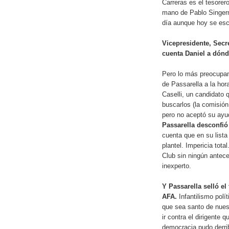
Carreras es el tesorer
mano de Pablo Singerm
día aunque hoy se esc
Vicepresidente, Secre
cuenta Daniel a dón
Pero lo más preocupan
de Passarella a la hor
Caselli, un candidato 
buscarlos (la comisión 
pero no aceptó su ayuda
Passarella desconfió
cuenta que en su lista
plantel. Impericia tota
Club sin ningún antec
inexperto.
Y Passarella selló e
AFA.
Infantilismo polí
que sea santo de nues
ir contra el dirigente 
democracia pudo derrib