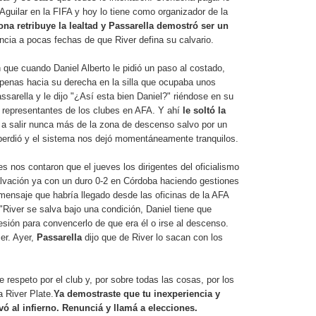
Aguilar en la FIFA y hoy lo tiene como organizador de la
na retribuye la lealtad y Passarella demostró ser un
uncia a pocas fechas de que River defina su calvario.
n que cuando Daniel Alberto le pidió un paso al costado,
enas hacia su derecha en la silla que ocupaba unos
ssarella y le dijo "¿Así esta bien Daniel?" riéndose en su
s representantes de los clubes en AFA. Y ahí
le soltó la
ó a salir nunca más de la zona de descenso salvo por un
perdió y el sistema nos dejó momentáneamente tranquilos.
s nos contaron que el jueves los dirigentes del oficialismo
alvación ya con un duro 0-2 en Córdoba haciendo gestiones
mensaje que habría llegado desde las oficinas de la AFA
River se salva bajo una condición, Daniel tiene que
resión para convencerlo de que era él o irse al descenso.
er. Ayer,
Passarella
dijo que de River lo sacan con los
e respeto por el club y, por sobre todas las cosas, por los
 River Plate.
Ya demostraste que tu inexperiencia y
vó al infierno.
Renunciá y llamá a elecciones.