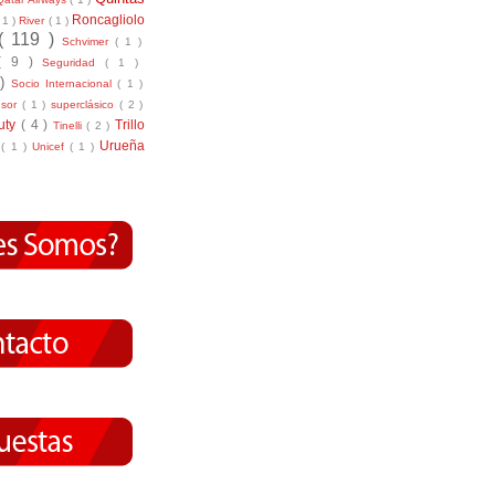
Roncagliolo
( 1 )
River
( 1 )
( 119 )
Schvimer
( 1 )
( 9 )
Seguridad
( 1 )
 )
Socio Internacional
( 1 )
nsor
( 1 )
superclásico
( 2 )
tuty
( 4 )
Trillo
Tinelli
( 2 )
Urueña
r
( 1 )
Unicef
( 1 )