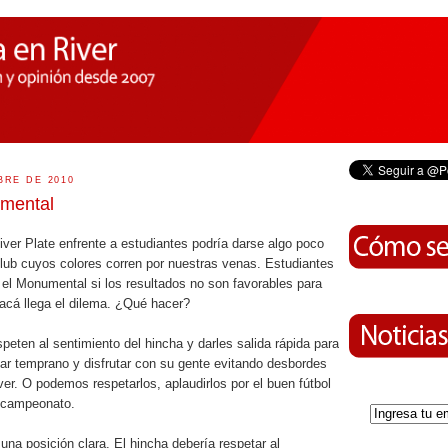
BRE DE 2010
mental
ver Plate enfrente a estudiantes podría darse algo poco
club cuyos colores corren por nuestras venas. Estudiantes
n el Monumental si los resultados no son favorables para
 acá llega el dilema. ¿Qué hacer?
eten al sentimiento del hincha y darles salida rápida para
egar temprano y disfrutar con su gente evitando desbordes
iver. O podemos respetarlos, aplaudirlos por el buen fútbol
l campeonato.
na posición clara. El hincha debería respetar al