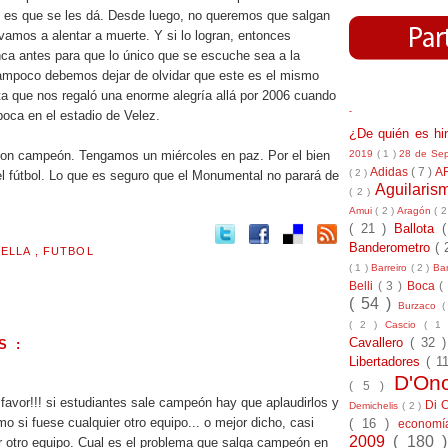
i es que se les dá. Desde luego, no queremos que salgan
amos a alentar a muerte. Y si lo logran, entonces
a antes para que lo único que se escuche sea a la
tampoco debemos dejar de olvidar que este es el mismo
ta que nos regaló una enorme alegría allá por 2006 cuando
-
a boca en el estadio de Velez.
¿De quién es h
2019
( 1 )
28 de Se
con campeón. Tengamos un miércoles en paz. Por el bien
Adidas
( 7 )
A
( 2 )
del fútbol. Lo que es seguro que el Monumental no parará de
Aguilari
( 2 )
Amui
( 2 )
Aragón
( 2
( 21 )
Ballota
Banderometro
( 
RELLA
,
FUTBOL
( 1 )
Barreiro
( 2 )
Bar
Belli
( 3 )
Boca
(
( 54 )
Burzaco
(
( 2 )
Cascio
( 1
Cavallero
( 32 
S :
Libertadores
( 1
.
D'On
( 5 )
favor!!! si estudiantes sale campeón hay que aplaudirlos y
Di 
Demichelis
( 2 )
o si fuese cualquier otro equipo... o mejor dicho, casi
( 16 )
econom
2009
( 180 
 otro equipo. Cual es el problema que salga campeón en