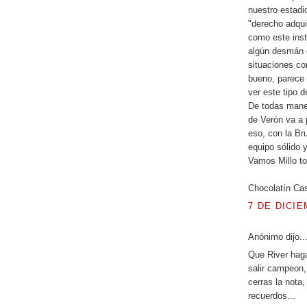
nuestro estadi
"derecho adqui
como este inst
algún desmán o 
situaciones co
bueno, parece 
ver este tipo 
De todas maner
de Verón va a 
eso, con la Bru
equipo sólido y
Vamos Millo to
Chocolatín Cas
7 DE DICIE
Anónimo dijo..
Que River haga
salir campeon,
cerras la nota
recuerdos...