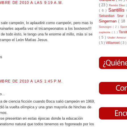
MBRE DE 2010 A LAS 9:19 A.M.
( 23 )
Ramón Díaz
Santillis
( 6 )
.
Sebastian Srur
Singerman
( 18
s sale campeòn, lo aplaudirè como campeón, pero mas lo
Sonzogni
( 2 )
Spo
ruinarles aquella vez el tricampeonatos a los bosteros!!!
Tara
suplente
( 1 )
 de todo èsto, le tengo una fe enorme al millo, màs si se
( 5 )
Under Armou
campo el Leòn Matìas Jesus.
( 5 )
Villarroel
( 3 )
os
MBRE DE 2010 A LAS 1:45 P.M.
o...
a de ciencia ficción cuando Boca salió campeón en 1969,
 dió la vuelta olímpica y una gran mayoría de hinchas de
imos.
 se presentan en estas épocas donde la educación
anatismo natural que todos tenemos es fogoneado por los