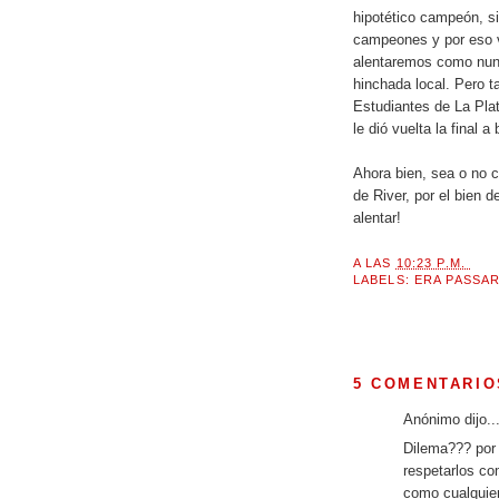
hipotético campeón, s
campeones y por eso v
alentaremos como nunc
hinchada local. Pero 
Estudiantes de La Pla
le dió vuelta la final 
Ahora bien, sea o no 
de River, por el bien 
alentar!
A LAS
10:23 P.M.
LABELS:
ERA PASSA
5 COMENTARIO
Anónimo dijo..
Dilema??? por 
respetarlos com
como cualquier