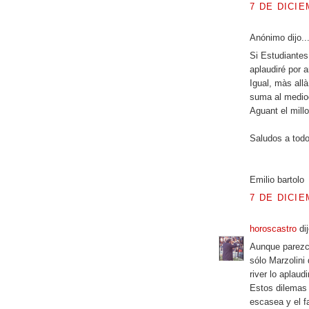
7 DE DICIE
Anónimo dijo..
Si Estudiante
aplaudiré por a
Igual, màs allà
suma al medio
Aguant el millo
Saludos a tod
Emilio bartolo
7 DE DICIE
horoscastro
dij
Aunque parezc
sólo Marzolini
river lo aplaud
Estos dilemas
escasea y el f