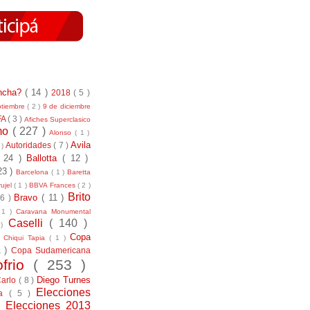
incha?
( 14 )
2018
( 5 )
ptiembre
( 2 )
9 de diciembre
FA
( 3 )
Afiches Superclasico
smo
( 227 )
Alonso
( 1 )
Avila
Autoridades
( 7 )
 )
( 24 )
Ballotta
( 12 )
23 )
Barcelona
( 1 )
Baretta
ujel
( 1 )
BBVA Frances
( 2 )
Brito
Bravo
( 11 )
 6 )
 1 )
Caravana Monumental
Caselli
( 140 )
 )
)
Copa
Chiqui Tapia
( 1 )
1 )
Copa Sudamericana
ofrio
( 253 )
Diego Turnes
Carlo
( 8 )
Elecciones
ía
( 5 )
)
Elecciones 2013