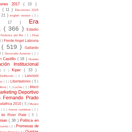
ciones 2017
( 15 )
21
( 11 )
Elecciones 2025
( 21 )
english version
( 2 )
Era
( 17 )
la
( 366 )
Estadio
)
Federico del Rio
( 1 )
Final
4 )
Frente Angel Labruna
l
( 519 )
Gallardo
4 )
Genocidio Armenio
( 1 )
n Castillo
( 18 )
Huawei
ación Institucional
Kiper
( 33 )
( 2 )
Lancioni
aDelMundo
( 2 )
Libertadores
( 5 )
uso
( 1 )
Macri
llemi
( 1 )
Luchio
( 2 )
arketing Deportivo
s Fernando Prado
udafrica 2010
( 5 )
Museo
s
( 1 )
nueva camiseta
( 1 )
 de River Plate
( 5 )
anian
( 38 )
Politica en
Promesas de
puesto
( 2 )
Quintas
Qatar Airways
( 1 )