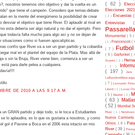
( 62 )
Elec
o?, nosotros tenemos otro objetivo y dar la vuelta es un
Elecciones 20
rido" que tiene el campeón. Considero que temas-debate
Encuestas
( 2 )
alan en la mente del energúmeno la posibilidad de crear
desviar el objetivo que tiene River. El aplaudir al rival en
Entrevistas
Passarel
mo esta debería ser algo natural y no dar el ejemplo. Pero
que todavía falta mucho para algo así y no se dejan de
Monumental
( 5 
de situaciones como si fuesen apocalípticas.
Francescoli
( 
( 1 )
Futbo
as confío que River va a ser un gran partido y la cobardía
( 7 )
pegar mal en el plantel del equipo de la Plata. Mas allá de
( 8 )
Garfunkel
( 
ja o sin la Bruja, River viene bien, comienza a ser un
Herna
Guarini
( 2 )
 está para darle pelea a cualquiera.
Inform
( 1 )
davía!!!!
( 197 )
Jara
LaBanderaMasLarg
tillo
( 7 )
Leonardo Pel
Liberti
( 1 )
Lucas Chi
MBRE DE 2010 A LAS 9:17 A.M.
M
( 5 )
Madrid
( 2 )
( 63 )
Matía
.
( 52 )
Mundial S
 un GRAN partido y deje todo, si le toca a Estudiantes
River
( 1 )
Netshoe
Nueva Camiseta
 se lo aplaudira, es lo que os gustaria a nosotros, y como
Pat
Olmos.
( 8 )
, el gol d Pavone a Boca en el 2006 esta intacto en mis
River
( 39 )
Presu
Campaña
( 36 )