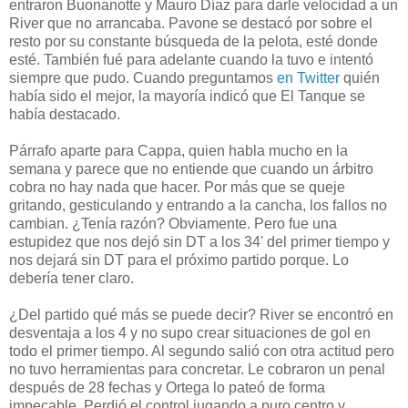
entraron Buonanotte y Mauro Díaz para darle velocidad a un
River que no arrancaba. Pavone se destacó por sobre el
resto por su constante búsqueda de la pelota, esté donde
esté. También fué para adelante cuando la tuvo e intentó
siempre que pudo. Cuando preguntamos
en Twitter
quién
había sido el mejor, la mayoría indicó que El Tanque se
había destacado.
Párrafo aparte para Cappa, quien habla mucho en la
semana y parece que no entiende que cuando un árbitro
cobra no hay nada que hacer. Por más que se queje
gritando, gesticulando y entrando a la cancha, los fallos no
cambian. ¿Tenía razón? Obviamente. Pero fue una
estupidez que nos dejó sin DT a los 34' del primer tiempo y
nos dejará sin DT para el próximo partido porque. Lo
debería tener claro.
¿Del partido qué más se puede decir? River se encontró en
desventaja a los 4 y no supo crear situaciones de gol en
todo el primer tiempo. Al segundo salió con otra actitud pero
no tuvo herramientas para concretar. Le cobraron un penal
después de 28 fechas y Ortega lo pateó de forma
impecable. Perdió el control jugando a puro centro y