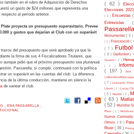
o también en el rubro de Adquisición de Derechos
( 62 )
Elec
uestó un gasto de $24 millones que representa una
Elecciones 20
respecto al período anterior.
Encuestas
( 2 )
Entrevistas
 Plate proyecta un presupuesto superavitario. Prevee
Passarel
0.000 y gastos que dejarían al Club con un superávit
Monumental
( 5 
Francescoli
( 
( 1 )
Futbo
( 7 )
 trazos del presupuesto que será aprobado ya que la
( 8 )
Garfunkel
( 
diante la firma de sus 4 Fiscalizadores Titulares, que
Herna
Guarini
( 2 )
o aunque pidió que el próximo presupuesto sea plurianual
Inform
( 1 )
estión. Passarella, si cumple, continuará con la política
( 197 )
Jara
trar un superávit en las cuentas del club. La diferenca
LaBanderaMasLarg
encia de la última conducción, mantiene en silencio la
( 7 )
Leonardo Pel
ña
de sanear el club.
Liberti
( 1 )
Lucas Chi
M
( 5 )
Madrid
( 2 )
( 63 )
Matía
( 52 )
Mundial S
MO
,
ERA PASSARELLA
,
ITUCIONAL
River
( 1 )
Netshoe
Nueva Camiseta
Pat
Olmos.
( 8 )
River
( 39 )
Presu
Campaña
( 36 )