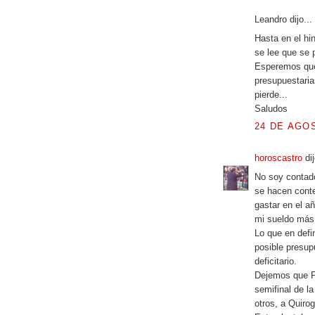
Leandro dijo...
Hasta en el hi
se lee que se p
Esperemos que
presupuestaria
pierde...
Saludos
24 DE AGOS
horoscastro
dij
No soy contado
se hacen conte
gastar en el a
mi sueldo más 
Lo que en defin
posible presup
deficitario.
Dejemos que Pa
semifinal de la
otros, a Quiro