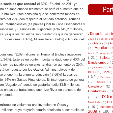
s sociales que rondará el 30%
. En abril de 2011 ya
 no se sabe cuándo realmente se hará el aumento que se
el rubro Recursos consigna que se generarán fondos en:
nto del 29% con respecto al período anterior), Torneos
s Internacionales (se prevee jugar la Copa Libertadores y
-
, Traspasos y Cesiones de Jugadores (sólo $15,2 millones,
¿De quién es h
gica ya que los refuerzos son préstamos que no generarán
2019
( 1 )
28 de Se
 y Concesiones (+36%), Museo River (+94%) y Alquiler del
Adidas
( 7 )
A
( 2 )
Aguilari
( 2 )
Amui
( 2 )
Aragón
( 2
consignan $109 millones en Personal (incluye jugadores
( 21 )
Ballota
13,34%). Este es un punto importante dado que el 40% del
Banderometro
( 
do por los jugadores quienes tendrán un aumento de 25%.
( 1 )
Barreiro
( 2 )
Bar
está compuesto por los Gastos Administrativos y de
Belli
( 3 )
Boca
(
e encuentra la primera reducción (-7,66%) la cual es
( 54 )
Burzaco
(
del 34% en Gastos Financieros. El interrogante se genera
( 2 )
Cascio
( 1
bro "Jugadores" donde se gastarían sólo $3,5 millones,
Cavallero
( 32 
os en las contrataciones que hizo River en concepto de
Libertadores
( 1
temporada.
D'On
( 5 )
Di 
Demichelis
( 2 )
esiones
se vislumbra una inversión en Obras y
( 16 )
econom
millones cuya mayoría estaría destinada al desarrollo de
2009
( 180 