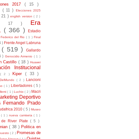
ciones 2017
( 15 )
21
( 11 )
Elecciones 2025
( 21 )
english version
( 2 )
Era
( 17 )
la
( 366 )
Estadio
)
Federico del Rio
( 1 )
Final
4 )
Frente Angel Labruna
l
( 519 )
Gallardo
4 )
Genocidio Armenio
( 1 )
n Castillo
( 18 )
Huawei
ación Institucional
Kiper
( 33 )
( 2 )
Lancioni
aDelMundo
( 2 )
Libertadores
( 5 )
uso
( 1 )
Macri
llemi
( 1 )
Luchio
( 2 )
arketing Deportivo
s Fernando Prado
udafrica 2010
( 5 )
Museo
s
( 1 )
nueva camiseta
( 1 )
 de River Plate
( 5 )
anian
( 38 )
Politica en
Promesas de
puesto
( 2 )
Quintas
Qatar Airways
( 1 )