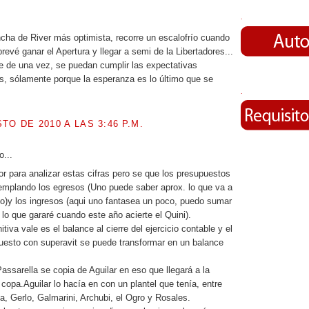
.
ncha de River más optimista, recorre un escalofrío cuando
revé ganar el Apertura y llegar a semi de la Libertadores...
 de una vez, se puedan cumplir las expectativas
s, sólamente porque la esperanza es lo último que se
.
TO DE 2010 A LAS 3:46 P.M.
o...
r para analizar estas cifras pero se que los presupuestos
mplando los egresos (Uno puede saber aprox. lo que va a
ño)y los ingresos (aqui uno fantasea un poco, puedo sumar
lo que gararé cuando este año acierte el Quini).
itiva vale es el balance al cierre del ejercicio contable y el
uesto con superavit se puede transformar en un balance
ssarella se copia de Aguilar en eso que llegará a la
 copa.Aguilar lo hacía en con un plantel que tenía, entre
ga, Gerlo, Galmarini, Archubi, el Ogro y Rosales.