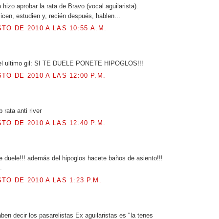
lo hizo aprobar la rata de Bravo (vocal aguilarista).
icen, estudien y, recién después, hablen...
TO DE 2010 A LAS 10:55 A.M.
.
el ultimo gil: SI TE DUELE PONETE HIPOGLOS!!!
TO DE 2010 A LAS 12:00 P.M.
.
rata anti river
TO DE 2010 A LAS 12:40 P.M.
.
duele!!! además del hipoglos hacete baños de asiento!!!
.
TO DE 2010 A LAS 1:23 P.M.
.
ben decir los pasarelistas Ex aguilaristas es "la tenes