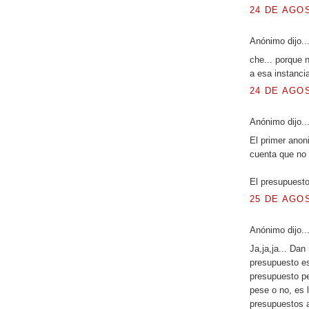
24 DE AGOS
Anónimo dijo..
che... porque 
a esa instancia
24 DE AGOS
Anónimo dijo..
El primer anoni
cuenta que no
El presupuesto
25 DE AGOS
Anónimo dijo..
Ja,ja,ja... Da
presupuesto es
presupuesto pe
pese o no, es l
presupuestos ag