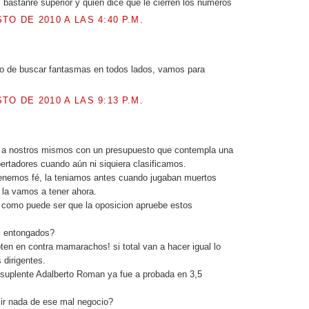
s bastanre superior y quien dice que le cierren los números
TO DE 2010 A LAS 4:40 P.M.
.
 de buscar fantasmas en todos lados, vamos para
TO DE 2010 A LAS 9:13 P.M.
.
a nostros mismos con un presupuesto que contempla una
ibertadores cuando aún ni siquiera clasificamos.
tenemos fé, la teniamos antes cuando jugaban muertos
la vamos a tener ahora.
 como puede ser que la oposicion apruebe estos
s entongados?
en en contra mamarachos! si total van a hacer igual lo
 dirigentes.
suplente Adalberto Roman ya fue a probada en 3,5
ir nada de ese mal negocio?