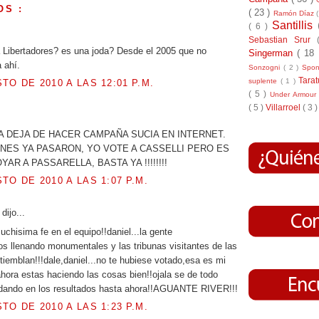
OS :
( 23 )
Ramón Díaz
Santillis
( 6 )
Sebastian Srur
a Libertadores? es una joda? Desde el 2005 que no
Singerman
( 18
 ahí.
Sonzogni
( 2 )
Spo
Tara
suplente
( 1 )
TO DE 2010 A LAS 12:01 P.M.
( 5 )
Under Armou
( 5 )
Villarroel
( 3 )
.
 DEJA DE HACER CAMPAÑA SUCIA EN INTERNET.
NES YA PASARON, YO VOTE A CASSELLI PERO ES
AR A PASSARELLA, BASTA YA !!!!!!!!
TO DE 2010 A LAS 1:07 P.M.
s
dijo...
uchisima fe en el equipo!!daniel...la gente
s llenando monumentales y las tribunas visitantes de las
tiemblan!!!dale,daniel...no te hubiese votado,esa es mi
ahora estas haciendo las cosas bien!!ojala se de todo
dando en los resultados hasta ahora!!AGUANTE RIVER!!!
TO DE 2010 A LAS 1:23 P.M.