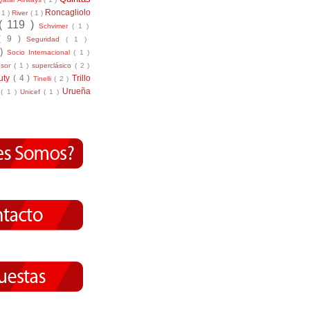
Roncagliolo
( 1 )
River
( 1 )
( 119 )
Schvimer
( 1 )
( 9 )
Seguridad
( 1 )
 )
Socio Internacional
( 1 )
nsor
( 1 )
superclásico
( 2 )
tuty
( 4 )
Trillo
Tinelli
( 2 )
Urueña
r
( 1 )
Unicef
( 1 )