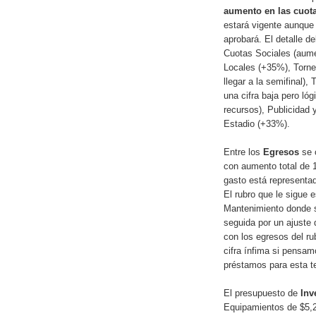
aumento en las cuota
estará vigente aunque
aprobará. El detalle d
Cuotas Sociales (aume
Locales (+35%), Torneo
llegar a la semifinal)
una cifra baja pero ló
recursos), Publicidad
Estadio (+33%).
Entre los
Egresos
se 
con aumento total de 
gasto está representa
El rubro que le sigue 
Mantenimiento donde s
seguida por un ajuste 
con los egresos del ru
cifra ínfima si pensam
préstamos para esta 
El presupuesto de
Inv
Equipamientos de $5,2 