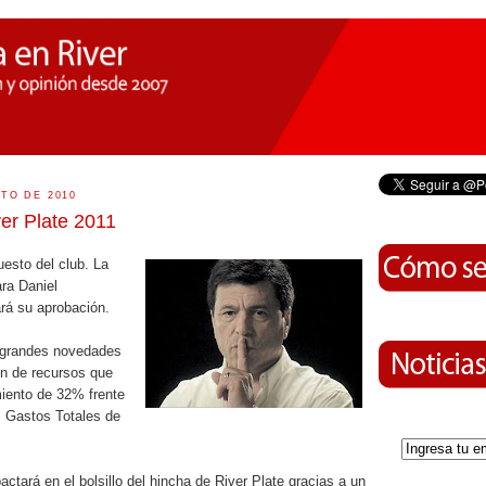
TO DE 2010
er Plate 2011
uesto del club. La
ara Daniel
ará su aprobación.
 grandes novedades
ón de recursos que
miento de 32% frente
s Gastos Totales de
actará en el bolsillo del hincha de River Plate gracias a un