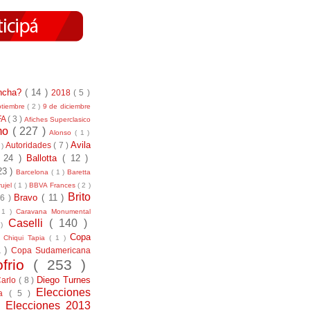
incha?
( 14 )
2018
( 5 )
ptiembre
( 2 )
9 de diciembre
FA
( 3 )
Afiches Superclasico
smo
( 227 )
Alonso
( 1 )
Avila
Autoridades
( 7 )
 )
( 24 )
Ballotta
( 12 )
23 )
Barcelona
( 1 )
Baretta
ujel
( 1 )
BBVA Frances
( 2 )
Brito
Bravo
( 11 )
 6 )
 1 )
Caravana Monumental
Caselli
( 140 )
 )
)
Copa
Chiqui Tapia
( 1 )
1 )
Copa Sudamericana
ofrio
( 253 )
Diego Turnes
Carlo
( 8 )
Elecciones
ía
( 5 )
)
Elecciones 2013