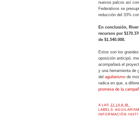
nuevos palcos así com
Federativos se presup
reducción del 33% con 
En conclusión, River
recursos por $170.37
de $1.540.000.
Estos son los grandes
oposición anticipó, me
acompañará el proyect
y una herramienta de g
del
aguilarismo
de mos
radica en que, a difer
promesa de la campa
A LAS
11:14 A.M.
LABELS:
AGUILARIS
INFORMACIÓN INST