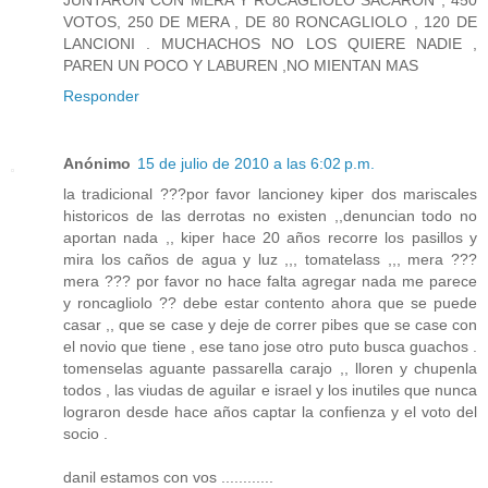
VOTOS, 250 DE MERA , DE 80 RONCAGLIOLO , 120 DE
LANCIONI . MUCHACHOS NO LOS QUIERE NADIE ,
PAREN UN POCO Y LABUREN ,NO MIENTAN MAS
Responder
Anónimo
15 de julio de 2010 a las 6:02 p.m.
la tradicional ???por favor lancioney kiper dos mariscales
historicos de las derrotas no existen ,,denuncian todo no
aportan nada ,, kiper hace 20 años recorre los pasillos y
mira los caños de agua y luz ,,, tomatelass ,,, mera ???
mera ??? por favor no hace falta agregar nada me parece
y roncagliolo ?? debe estar contento ahora que se puede
casar ,, que se case y deje de correr pibes que se case con
el novio que tiene , ese tano jose otro puto busca guachos .
tomenselas aguante passarella carajo ,, lloren y chupenla
todos , las viudas de aguilar e israel y los inutiles que nunca
lograron desde hace años captar la confienza y el voto del
socio .
danil estamos con vos ............