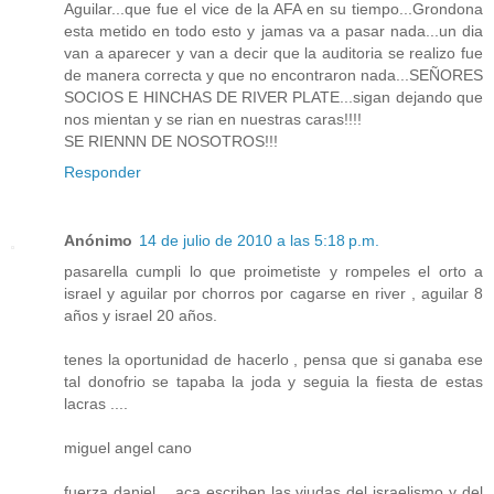
Aguilar...que fue el vice de la AFA en su tiempo...Grondona
esta metido en todo esto y jamas va a pasar nada...un dia
van a aparecer y van a decir que la auditoria se realizo fue
de manera correcta y que no encontraron nada...SEÑORES
SOCIOS E HINCHAS DE RIVER PLATE...sigan dejando que
nos mientan y se rian en nuestras caras!!!!
SE RIENNN DE NOSOTROS!!!
Responder
Anónimo
14 de julio de 2010 a las 5:18 p.m.
pasarella cumpli lo que proimetiste y rompeles el orto a
israel y aguilar por chorros por cagarse en river , aguilar 8
años y israel 20 años.
tenes la oportunidad de hacerlo , pensa que si ganaba ese
tal donofrio se tapaba la joda y seguia la fiesta de estas
lacras ....
miguel angel cano
fuerza daniel ,, aca escriben las viudas del israelismo y del