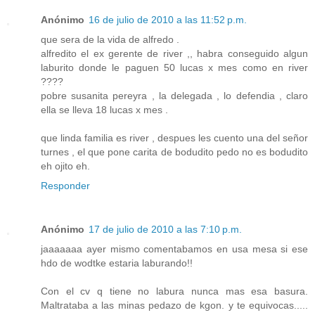
Anónimo
16 de julio de 2010 a las 11:52 p.m.
que sera de la vida de alfredo .
alfredito el ex gerente de river ,, habra conseguido algun
laburito donde le paguen 50 lucas x mes como en river
????
pobre susanita pereyra , la delegada , lo defendia , claro
ella se lleva 18 lucas x mes .
que linda familia es river , despues les cuento una del señor
turnes , el que pone carita de bodudito pedo no es bodudito
eh ojito eh.
Responder
Anónimo
17 de julio de 2010 a las 7:10 p.m.
jaaaaaaa ayer mismo comentabamos en usa mesa si ese
hdo de wodtke estaria laburando!!
Con el cv q tiene no labura nunca mas esa basura.
Maltrataba a las minas pedazo de kgon. y te equivocas.....