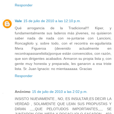
Responder
Vale
15 de julio de 2010 a las 12:10 p.m.
Qué arrogancia de la Tradicional!!! Kiper, y
fundamentalmente sus laderos más jóvenes, no quisieron
saber nada de nada con re-juntarse con Lancioni,
Roncagliolo y, sobre todo, con el recontra ex-aguilarista
Mera Figueroa (devenido actualmente en
recontrapassarelistta)porque están convencidos, con razón,
que son dirigentes acabados. Armaron su propia lista y, con
gente muy honesta y preparada, les ganaron a esa triste
lista. Sr. Juan Ignacio: no mientaaaaaa. Gracias
Responder
Anónimo
15 de julio de 2010 a las 2:02 p.m.
INSISTO NUEVAMENTE , NO, ES INSULTAR,ES DECIR LA
VERDAD , SOLAMENTE QUE LEAN SUS PROPUSTAS Y
DIRAN ,,,,,QUE PELOTUDOS IMPORTANTES,,,,, SE
JUNTARON CON MERA Y ROCAGLIOLO SACARON , 450