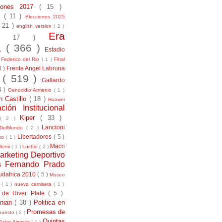
ciones 2017
( 15 )
21
( 11 )
Elecciones 2025
( 21 )
english version
( 2 )
Era
( 17 )
la
( 366 )
Estadio
)
Federico del Rio
( 1 )
Final
4 )
Frente Angel Labruna
l
( 519 )
Gallardo
4 )
Genocidio Armenio
( 1 )
n Castillo
( 18 )
Huawei
ación Institucional
Kiper
( 33 )
( 2 )
Lancioni
aDelMundo
( 2 )
Libertadores
( 5 )
uso
( 1 )
Macri
llemi
( 1 )
Luchio
( 2 )
arketing Deportivo
s Fernando Prado
udafrica 2010
( 5 )
Museo
s
( 1 )
nueva camiseta
( 1 )
 de River Plate
( 5 )
anian
( 38 )
Politica en
Promesas de
puesto
( 2 )
Quintas
Qatar Airways
( 1 )