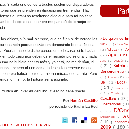
tico. Y cada uno de los artículos suelen ser disparadores
ectores que se prenden en discusiones tremendas. Hay
fensas a ultranzas resaltando algo que para mí no tiene
rcambio de opiniones siempre me pareció de lo mejor en
ida.
-
¿De quién es h
 los chicos, vía mail siempre, que se fijen si de verdad les
2019
( 1 )
28 de Se
icar una nota porque quizás era demasiado frontal. Nunca
Adidas
( 7 )
A
( 2 )
a. Podrían haberlo dicho porque en todo caso, si lo hacían,
Aguilari
( 2 )
 en todo caso nos debemos el respeto profesional y nada
Amui
( 2 )
Aragón
( 2
sumo no hubiera escrito más y ya está, no me debían, ni
( 21 )
Ballota
 nunca tocaron ni una coma independientemente de que
Banderometro
( 
o siempre habrán tenido la misma mirada que la mía. Pero
( 1 )
Barreiro
( 2 )
Bar
amos lo mismo, la historia sería aburrida.
Belli
( 3 )
Boca
(
( 54 )
Burzaco
(
.
Política en River es genuino. Y eso no tiene precio
( 2 )
Cascio
( 1
Cavallero
( 32 
Por
Hernán Castillo
Libertadores
( 1
periodista de Radio La Red
D'On
( 5 )
Di 
Demichelis
( 2 )
( 16 )
econom
STILLO
,
POLITICA EN RIVER
2009
( 180 