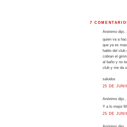
7 COMENTARIO
Anónimo dijo..
quien va a hace
que ya es mas
hablo del club
cobran el gimn
al baño y no t
club y me da u
saludos
25 DE JUNI
Anónimo dijo..
Y a lo mejor M
25 DE JUNI
Anónimo dijo..