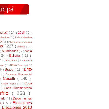
incha?
( 14 )
2018
( 5 )
ptiembre
( 2 )
9 de diciembre
FA
( 3 )
Afiches Superclasico
smo
( 227 )
Alonso
( 1 )
Avila
Autoridades
( 7 )
 )
( 24 )
Ballotta
( 12 )
23 )
Barcelona
( 1 )
Baretta
ujel
( 1 )
BBVA Frances
( 2 )
Brito
Bravo
( 11 )
 6 )
 1 )
Caravana Monumental
Caselli
( 140 )
 )
)
Copa
Chiqui Tapia
( 1 )
1 )
Copa Sudamericana
ofrio
( 253 )
Diego Turnes
Carlo
( 8 )
Elecciones
ía
( 5 )
)
Elecciones 2013