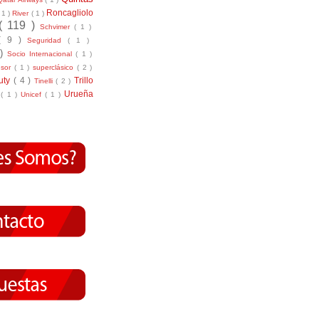
Roncagliolo
( 1 )
River
( 1 )
( 119 )
Schvimer
( 1 )
( 9 )
Seguridad
( 1 )
 )
Socio Internacional
( 1 )
nsor
( 1 )
superclásico
( 2 )
tuty
( 4 )
Trillo
Tinelli
( 2 )
Urueña
r
( 1 )
Unicef
( 1 )