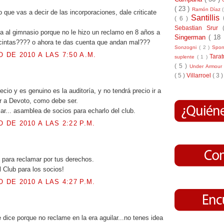
( 23 )
Ramón Díaz
o que vas a decir de las incorporaciones, dale criticate
Santillis
( 6 )
Sebastian Srur
va al gimnasio porque no le hizo un reclamo en 8 años a
Singerman
( 18
 cintas???? o ahora te das cuenta que andan mal???
Sonzogni
( 2 )
Spo
O DE 2010 A LAS 7:50 A.M.
Tara
suplente
( 1 )
( 5 )
Under Armou
( 5 )
Villarroel
( 3 )
.
ecio y es genuino es la auditoría, y no tendrá precio ir a
lar a Devoto, como debe ser.
ar... asamblea de socios para echarlo del club.
O DE 2010 A LAS 2:22 P.M.
.
 para reclamar por tus derechos.
l Club para los socios!
O DE 2010 A LAS 4:27 P.M.
.
 dice porque no reclame en la era aguilar...no tenes idea