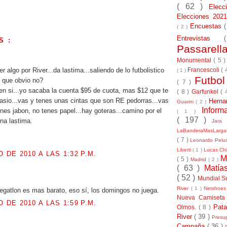
( 62 )
Elec
Elecciones 20
Encuestas
( 2 )
Entrevistas
S :
Passarel
.
Monumental
( 5 
r algo por River...da lastima...saliendo de lo futbolistico
Francescoli
( 
( 1 )
Futbo
 que obvio no?
( 7 )
 en si...yo sacaba la cuenta $95 de cuota, mas $12 que te
( 8 )
Garfunkel
( 
asio...vas y tenes unas cintas que son RE pedorras...vas
Herna
Guarini
( 2 )
Inform
enes jabon, no tenes papel...hay goteras...camino por el
( 1 )
( 197 )
na lastima.
Jara
LaBanderaMasLarg
( 7 )
Leonardo Pel
Liberti
( 1 )
Lucas Chi
O DE 2010 A LAS 1:32 P.M.
M
( 5 )
Madrid
( 2 )
( 63 )
Matía
.
( 52 )
Mundial S
River
( 1 )
Netshoe
egatlon es mas barato, eso sí, los domingos no juega.
Nueva Camiseta
O DE 2010 A LAS 1:59 P.M.
Pat
Olmos.
( 8 )
River
( 39 )
Presu
.
Campaña
( 36 )