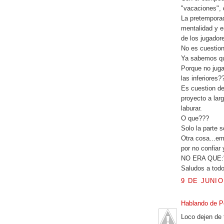
"vacaciones", 
La pretempora
mentalidad y e
de los jugador
No es cuestion
Ya sabemos que
Porque no jug
las inferiores?
Es cuestion de
proyecto a lar
laburar.
O que???
Solo la parte 
Otra cosa...emp
por no confiar
NO ERA QUE:
Saludos a tod
9 DE JUNIO
Hablando de 
Loco dejen de t