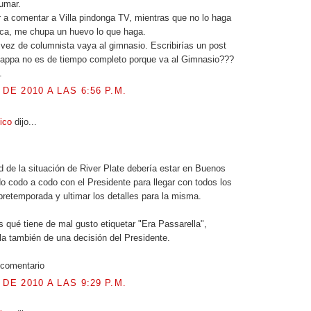
umar.
 ir a comentar a Villa pindonga TV, mientras que no lo haga
ica, me chupa un huevo lo que haga.
vez de columnista vaya al gimnasio. Escribirías un post
Cappa no es de tiempo completo porque va al Gimnasio???
.
 DE 2010 A LAS 6:56 P.M.
tico
dijo...
d de la situación de River Plate debería estar en Buenos
do codo a codo con el Presidente para llegar con todos los
 pretemporada y ultimar los detalles para la misma.
qué tiene de mal gusto etiquetar "Era Passarella",
a también de una decisión del Presidente.
 comentario
 DE 2010 A LAS 9:29 P.M.