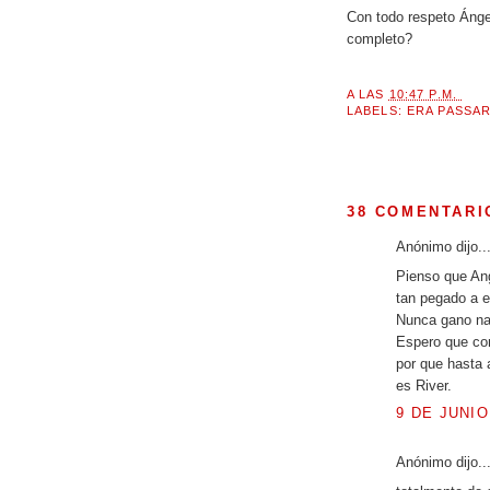
Con todo respeto Ánge
completo?
A LAS
10:47 P.M.
LABELS:
ERA PASSA
38 COMENTARI
Anónimo dijo..
Pienso que Ang
tan pegado a e
Nunca gano nad
Espero que con
por que hasta 
es River.
9 DE JUNIO
Anónimo dijo..