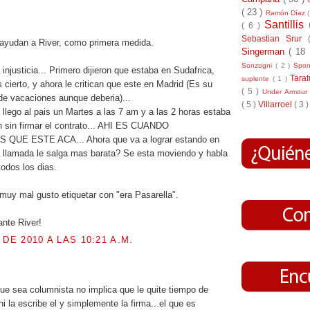
( 23 )
Ramón Díaz
Santillis
.
( 6 )
Sebastian Srur
 ayudan a River, como primera medida.
Singerman
( 18
Sonzogni
( 2 )
Spo
injusticia... Primero dijieron que estaba en Sudafrica,
Tara
suplente
( 1 )
 cierto, y ahora le critican que este en Madrid (Es su
( 5 )
Under Armou
de vacaciones aunque deberia)...
( 5 )
Villarroel
( 3 )
 llego al pais un Martes a las 7 am y a las 2 horas estaba
 sin firmar el contrato... AHI ES CUANDO
QUE ESTE ACA... Ahora que va a lograr estando en
 llamada le salga mas barata? Se esta moviendo y habla
todos los dias.
 muy mal gusto etiquetar con "era Pasarella".
nte River!
 DE 2010 A LAS 10:21 A.M.
.
e sea columnista no implica que le quite tiempo de
 ni la escribe el y simplemente la firma...el que es