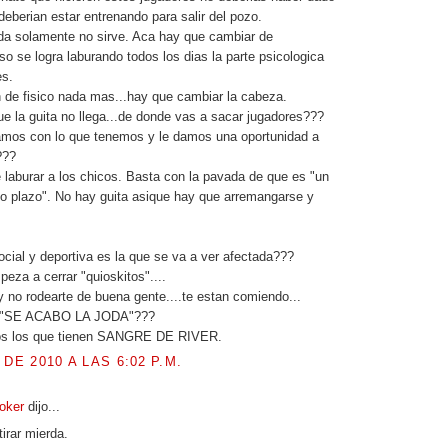
deberian estar entrenando para salir del pozo.
da solamente no sirve. Aca hay que cambiar de
so se logra laburando todos los dias la parte psicologica
es.
 de fisico nada mas...hay que cambiar la cabeza.
 la guita no llega...de donde vas a sacar jugadores???
amos con lo que tenemos y le damos una oportunidad a
???
 laburar a los chicos. Basta con la pavada de que es "un
go plazo". No hay guita asique hay que arremangarse y
social y deportiva es la que se va a ver afectada???
eza a cerrar "quioskitos"....
 y no rodearte de buena gente....te estan comiendo...
"SE ACABO LA JODA"???
os los que tienen SANGRE DE RIVER.
 DE 2010 A LAS 6:02 P.M.
Poker
dijo...
irar mierda.