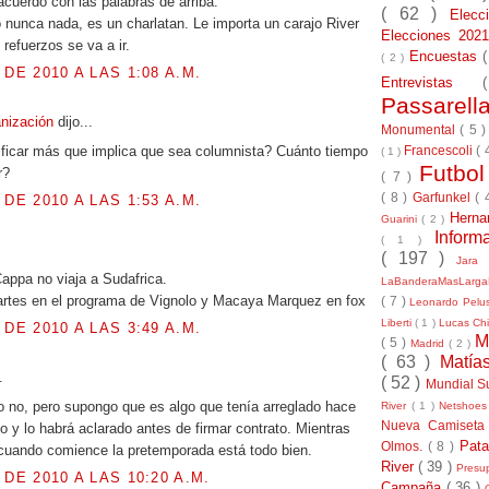
acuerdo con las palabras de arriba.
( 62 )
Elec
nunca nada, es un charlatan. Le importa un carajo River
Elecciones 20
n refuerzos se va a ir.
Encuestas
( 2 )
 DE 2010 A LAS 1:08 A.M.
Entrevistas
Passarel
anización
dijo...
Monumental
( 5 
ficar más que implica que sea columnista? Cuánto tiempo
Francescoli
( 
( 1 )
Futbo
r?
( 7 )
( 8 )
Garfunkel
( 
 DE 2010 A LAS 1:53 A.M.
Herna
Guarini
( 2 )
Inform
( 1 )
.
( 197 )
Jara
Cappa no viaja a Sudafrica.
LaBanderaMasLarg
artes en el programa de Vignolo y Macaya Marquez en fox
( 7 )
Leonardo Pel
Liberti
( 1 )
Lucas Chi
 DE 2010 A LAS 3:49 A.M.
M
( 5 )
Madrid
( 2 )
( 63 )
Matía
.
( 52 )
Mundial S
 o no, pero supongo que es algo que tenía arreglado hace
River
( 1 )
Netshoe
Nueva Camiseta
o y lo habrá aclarado antes de firmar contrato. Mientras
Pat
Olmos.
( 8 )
cuando comience la pretemporada está todo bien.
River
( 39 )
Presu
 DE 2010 A LAS 10:20 A.M.
Campaña
( 36 )