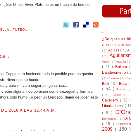
l, ¿Ser DT de River Plate no es un trabajo de tiempo
RELLA
,
FUTBOL
-
¿De quién es h
2019
( 1 )
28 de Se
Adidas
( 7 )
A
( 2 )
Aguilari
( 2 )
OS :
Amui
( 2 )
Aragón
( 2
.
( 21 )
Ballota
Banderometro
( 
el Cappa esta haciendo todo lo posible para no quedar
( 1 )
Barreiro
( 2 )
Bar
ste River que se hunde.
Belli
( 3 )
Boca
(
a y para mi va a seguir sin ganar nada.
( 54 )
Burzaco
(
creten alguna incorporacion como trezeguet y formica,
( 2 )
Cascio
( 1
ahora todo humo...o peor un Mercado, dejen de joder, esto
Cavallero
( 32 
Libertadores
( 1
 DE 2010 A LAS 12:44 A.M.
D'On
( 5 )
Di 
Demichelis
( 2 )
.
( 16 )
econom
2009
( 180 