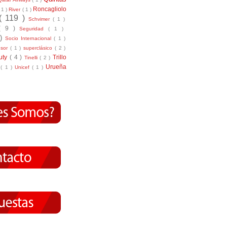
Roncagliolo
( 1 )
River
( 1 )
( 119 )
Schvimer
( 1 )
( 9 )
Seguridad
( 1 )
 )
Socio Internacional
( 1 )
nsor
( 1 )
superclásico
( 2 )
tuty
( 4 )
Trillo
Tinelli
( 2 )
Urueña
r
( 1 )
Unicef
( 1 )