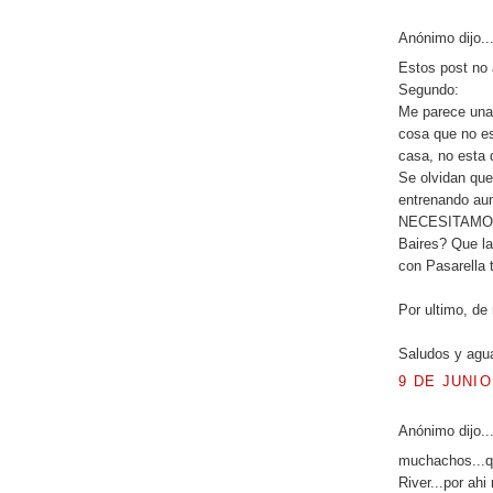
Anónimo dijo..
Estos post no
Segundo:
Me parece una 
cosa que no es
casa, no esta 
Se olvidan que
entrenando aun
NECESITAMOS 
Baires? Que la
con Pasarella 
Por ultimo, de
Saludos y agua
9 DE JUNIO
Anónimo dijo..
muchachos...qu
River...por ahi