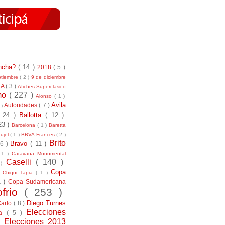
incha?
( 14 )
2018
( 5 )
ptiembre
( 2 )
9 de diciembre
FA
( 3 )
Afiches Superclasico
smo
( 227 )
Alonso
( 1 )
Avila
Autoridades
( 7 )
 )
( 24 )
Ballotta
( 12 )
23 )
Barcelona
( 1 )
Baretta
ujel
( 1 )
BBVA Frances
( 2 )
Brito
Bravo
( 11 )
 6 )
 1 )
Caravana Monumental
Caselli
( 140 )
 )
)
Copa
Chiqui Tapia
( 1 )
1 )
Copa Sudamericana
ofrio
( 253 )
Diego Turnes
Carlo
( 8 )
Elecciones
ía
( 5 )
)
Elecciones 2013