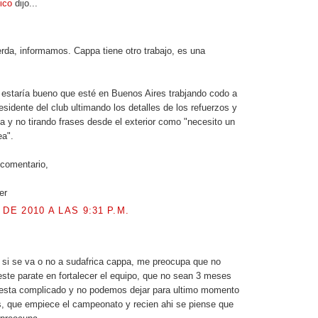
tico
dijo...
rda, informamos. Cappa tiene otro trabajo, es una
 estaría bueno que esté en Buenos Aires trabjando codo a
esidente del club ultimando los detalles de los refuerzos y
a y no tirando frases desde el exterior como "necesito un
ea".
 comentario,
er
 DE 2010 A LAS 9:31 P.M.
.
si se va o no a sudafrica cappa, me preocupa que no
ste parate en fortalecer el equipo, que no sean 3 meses
 esta complicado y no podemos dejar para ultimo momento
los, que empiece el campeonato y recien ahi se piense que