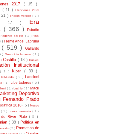
ciones 2017
( 15 )
21
( 11 )
Elecciones 2025
( 21 )
english version
( 2 )
Era
( 17 )
la
( 366 )
Estadio
)
Federico del Rio
( 1 )
Final
4 )
Frente Angel Labruna
l
( 519 )
Gallardo
4 )
Genocidio Armenio
( 1 )
n Castillo
( 18 )
Huawei
ación Institucional
Kiper
( 33 )
( 2 )
Lancioni
aDelMundo
( 2 )
Libertadores
( 5 )
uso
( 1 )
Macri
llemi
( 1 )
Luchio
( 2 )
arketing Deportivo
s Fernando Prado
udafrica 2010
( 5 )
Museo
s
( 1 )
nueva camiseta
( 1 )
 de River Plate
( 5 )
anian
( 38 )
Politica en
Promesas de
puesto
( 2 )
Quintas
Qatar Airways
( 1 )