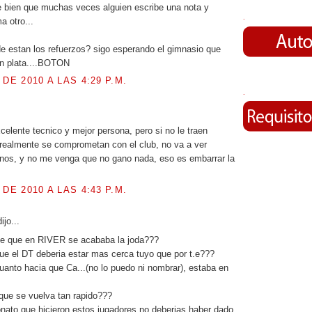
e bien que muchas veces alguien escribe una nota y
.
a otro...
de estan los refuerzos? sigo esperando el gimnasio que
in plata....BOTON
 DE 2010 A LAS 4:29 P.M.
.
.
celente tecnico y mejor persona, pero si no le traen
realmente se comprometan con el club, no va a ver
nos, y no me venga que no gano nada, eso es embarrar la
 DE 2010 A LAS 4:43 P.M.
ijo...
ste que en RIVER se acababa la joda???
ue el DT deberia estar mas cerca tuyo que por t.e???
cuanto hacia que Ca...(no lo puedo ni nombrar), estaba en
que se vuelva tan rapido???
ato que hicieron estos jugadores no deberias haber dado