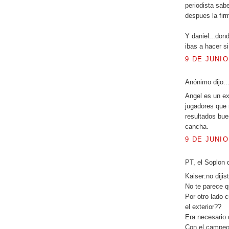
periodista sab
despues la firm
Y daniel...don
ibas a hacer s
9 DE JUNIO
Anónimo dijo..
Angel es un ex
jugadores que 
resultados bue
cancha.
9 DE JUNIO
PT, el Soplon d
Kaiser:no diji
No te parece q
Por otro lado 
el exterior??
Era necesario 
Con el campeon