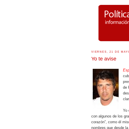
VIERNES, 21 DE MAY
Yo te avise
Esp
cub
pre
de 
des
cla
Yo 
con algunos de los gra
corazón”, como él mis
nombres que desde la d