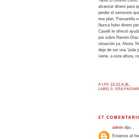
Tanto D’Onofrio como 
alcanzar dinero para q
perder el semestre qu
ese plan. Passarella s
Nunca hubo dinero para
Caselli le ofreció ayu
por sobre Ramón Díaz.
situación ya. Ahora. 
deje de ser una “joda p
viene, a esta altura, n
A LAS
10:22 A.M.
LABELS:
ERA PASSA
27 COMENTARI
admin
dijo...
Estamos al hor