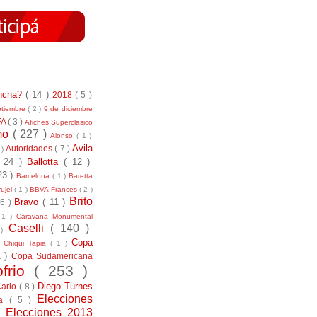
incha?
( 14 )
2018
( 5 )
ptiembre
( 2 )
9 de diciembre
FA
( 3 )
Afiches Superclasico
smo
( 227 )
Alonso
( 1 )
Avila
Autoridades
( 7 )
 )
( 24 )
Ballotta
( 12 )
23 )
Barcelona
( 1 )
Baretta
ujel
( 1 )
BBVA Frances
( 2 )
Brito
Bravo
( 11 )
 6 )
 1 )
Caravana Monumental
Caselli
( 140 )
 )
)
Copa
Chiqui Tapia
( 1 )
1 )
Copa Sudamericana
ofrio
( 253 )
Diego Turnes
Carlo
( 8 )
Elecciones
ía
( 5 )
)
Elecciones 2013