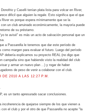
onofrio y Caselli tenían plata lista para volcar en River,
ece dificil que alguien la regale. Esto significa que el que
a River es porque espera mínimamente que se la
y con un club arruinado económicamente, la mayoría puede
 retorno de su préstamo.
 "yo te avisé" es más un acto de salvación personal que un
usa.
que a Passarella le tenemos que dar este período de
s como margen para evaluar el futuro. Luego del período
P debería explicarnos su proyecto REAL (no digo que
n campaña sino que habiendo visto la realidad del club
visar y armar un nuevo plan ...) y rogar de haber
ugadores de peso de venir a colaborar con el club.
 DE 2010 A LAS 12:27 P.M.
.
P, es un tanto apresurado sacar conclusiones.
 incoherencia de quejarse siempre de los que vienen a
 con el club y por el otro de que Passarella no acepte "la