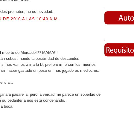
.
dos prometen, no es novedad.
 DE 2010 A LAS 10:49 A.M.
.
.
 al muerto de Mercado!?? MAMA!!!
án subestimando la posibilidad de descender.
 si nos vamos a ir a la B, prefiero irme con los muertos
 sin haber gastado un peso en mas jugadores mediocres.
encia...
ganara pasarella, pero la verdad me parece un soberbio de
n su pedantería nos está condenando.
la boca.