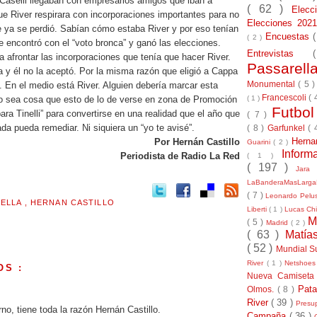
Caselli llegaban con empresarios amigos que iban a
( 62 )
Elec
ue River respirara con incorporaciones importantes para no
Elecciones 20
e ya se perdió. Sabían cómo estaba River y por eso tenían
Encuestas
( 2 )
e encontró con el “voto bronca” y ganó las elecciones.
Entrevistas
 afrontar las incorporaciones que tenía que hacer River.
Passarel
da y él no la aceptó. Por la misma razón que eligió a Cappa
Monumental
( 5 
 En el medio está River. Alguien debería marcar esta
Francescoli
( 
( 1 )
No sea cosa que esto de lo de verse en zona de Promoción
Futbo
ara Tinelli” para convertirse en una realidad que el año que
( 7 )
ada pueda remediar. Ni siquiera un “yo te avisé”.
( 8 )
Garfunkel
( 
Herna
Por Hernán Castillo
Guarini
( 2 )
Inform
Periodista de Radio La Red
( 1 )
( 197 )
Jara
LaBanderaMasLarg
( 7 )
Leonardo Pel
RELLA
,
HERNAN CASTILLO
Liberti
( 1 )
Lucas Chi
M
( 5 )
Madrid
( 2 )
( 63 )
Matía
( 52 )
Mundial S
River
( 1 )
Netshoe
OS :
Nueva Camiseta
Pat
Olmos.
( 8 )
River
( 39 )
Presu
no, tiene toda la razón Hernán Castillo.
Campaña
( 36 )