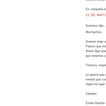
En campaña to
21 DE MAYO
Anónimo dijo..
Muchachos,
Quieren traer
Parece que est
Ahora digo que
que tenemos y
Tristeza, impot
yo quería que 
mierda que co
Ojalá me tape 
Saludos
Emilio Bartolo