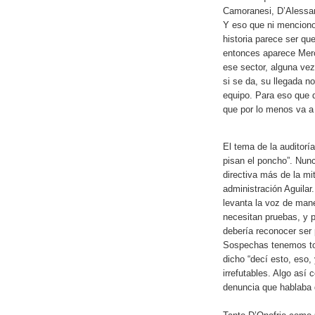
Camoranesi, D’Alessa
Y eso que ni menciono
historia parece ser qu
entonces aparece Merc
ese sector, alguna vez
si se da, su llegada no
equipo. Para eso que 
que por lo menos va a
El tema de la auditorí
pisan el poncho”. Nunc
directiva más de la mi
administración Aguilar
levanta la voz de mane
necesitan pruebas, y p
debería reconocer ser 
Sospechas tenemos to
dicho “decí esto, eso,
irrefutables. Algo así
denuncia que hablaba d