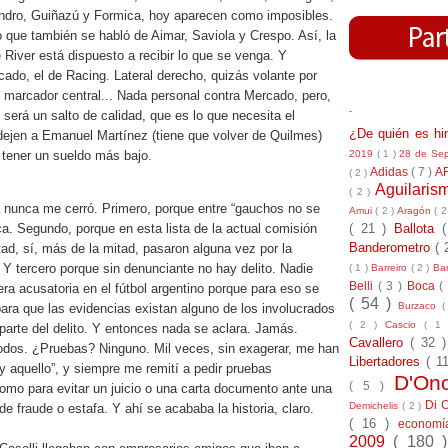
ndro, Guiñazú y Formica, hoy aparecen como imposibles.
 que también se habló de Aimar, Saviola y Crespo. Así, la
e River está dispuesto a recibir lo que se venga. Y
ado, el de Racing. Lateral derecho, quizás volante por
 marcador central... Nada personal contra Mercado, pero,
-
 será un salto de calidad, que es lo que necesita el
¿De quién es h
dejen a Emanuel Martínez (tiene que volver de Quilmes)
2019
( 1 )
28 de Se
 tener un sueldo más bajo.
Adidas
( 7 )
A
( 2 )
Aguilari
( 2 )
a nunca me cerró. Primero, porque entre “gauchos no se
Amui
( 2 )
Aragón
( 2
( 21 )
Ballota
a. Segundo, porque en esta lista de la actual comisión
Banderometro
( 
tad, sí, más de la mitad, pasaron alguna vez por la
. Y tercero porque sin denunciante no hay delito. Nadie
( 1 )
Barreiro
( 2 )
Bar
Belli
( 3 )
Boca
(
ra acusatoria en el fútbol argentino porque para eso se
( 54 )
Burzaco
(
ara que las evidencias existan alguno de los involucrados
( 2 )
Cascio
( 1
parte del delito. Y entonces nada se aclara. Jamás.
Cavallero
( 32 
dos. ¿Pruebas? Ninguno. Mil veces, sin exagerar, me han
Libertadores
( 1
 y aquello”, y siempre me remití a pedir pruebas
D'On
( 5 )
 como para evitar un juicio o una carta documento ante una
Di 
Demichelis
( 2 )
e fraude o estafa. Y ahí se acababa la historia, claro.
( 16 )
econom
2009
( 180 