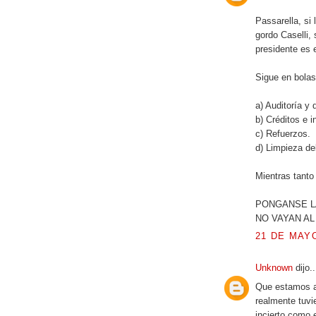
Passarella, si
gordo Caselli,
presidente es 
Sigue en bolas
a) Auditoría y
b) Créditos e 
c) Refuerzos.
d) Limpieza de
Mientras tanto
PONGANSE LA
NO VAYAN AL
21 DE MAYO
Unknown
dijo..
Que estamos al
realmente tuvi
incierto como e