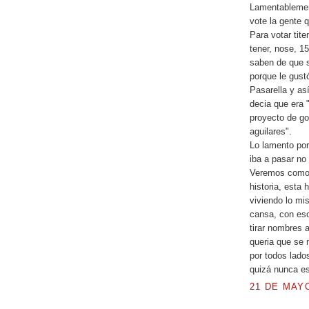
Lamentablement
vote la gente 
Para votar tit
tener, nose, 1
saben de que s
porque le gust
Pasarella y as
decia que era 
proyecto de go
aguilares".
Lo lamento por
iba a pasar n
Veremos como 
historia, esta
viviendo lo mi
cansa, con eso
tirar nombres 
queria que se 
por todos lado
quizá nunca es
21 DE MAYO