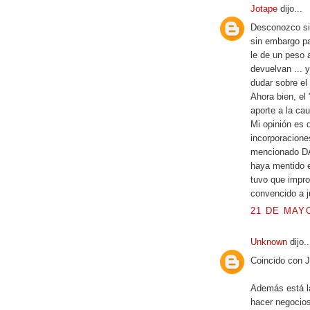
Jotape
dijo...
Desconozco si D
sin embargo par
le de un peso 
devuelvan ... 
dudar sobre el
Ahora bien, el
aporte a la ca
Mi opinión es 
incorporacione
mencionado DA
haya mentido e
tuvo que impro
convencido a j
21 DE MAYO
Unknown
dijo..
Coincido con J
Además está la
hacer negocios