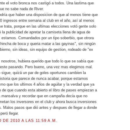
e el voto bronca nos castigó a todos. Una lastima que
que no sabe nada de River.
endría que haber una disposicion de que al menos tiene que
50 ingresos entre semana al club en el año, así al menos
e trata, porque en las ultimas elecciones votó gente solo
ó la publicidad de apretar la camiseta llena de agua de
í estamos. Comandados por un tipo soberbio, que otrora
"hincha de boca y queria matar a las gayinas", sin ningún
bierno, sin ideas, sin equipo de gestion, rodeado de "ex
 nosotros, hubiera querido que todo lo que se sabía que
o este pasando. Pero bueno, una vez mas elegimos mal.
sigue, quizá un par de goles oportunos cambien la
 historia que parece de nunca acabar, porque estamos
smo que los ultimos 4 años de aguilar y la verdad que ya
 de que cuando esta abierto el libro de pases empiezan a
a mansalva y recordar que en campaña decia que no
metan los inversores en el club y ahora busca inversiones
s. Malos pasos que dió antes y despues de llegar a donde
peró llegar.
 DE 2010 A LAS 11:59 A.M.