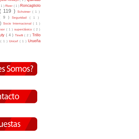
Roncagliolo
( 1 )
River
( 1 )
( 119 )
Schvimer
( 1 )
( 9 )
Seguridad
( 1 )
 )
Socio Internacional
( 1 )
nsor
( 1 )
superclásico
( 2 )
tuty
( 4 )
Trillo
Tinelli
( 2 )
Urueña
r
( 1 )
Unicef
( 1 )