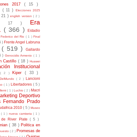
ciones 2017
( 15 )
21
( 11 )
Elecciones 2025
( 21 )
english version
( 2 )
Era
( 17 )
la
( 366 )
Estadio
)
Federico del Rio
( 1 )
Final
4 )
Frente Angel Labruna
l
( 519 )
Gallardo
4 )
Genocidio Armenio
( 1 )
n Castillo
( 18 )
Huawei
ación Institucional
Kiper
( 33 )
( 2 )
Lancioni
aDelMundo
( 2 )
Libertadores
( 5 )
uso
( 1 )
Macri
llemi
( 1 )
Luchio
( 2 )
arketing Deportivo
s Fernando Prado
udafrica 2010
( 5 )
Museo
s
( 1 )
nueva camiseta
( 1 )
 de River Plate
( 5 )
anian
( 38 )
Politica en
Promesas de
puesto
( 2 )
Quintas
Qatar Airways
( 1 )