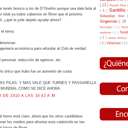
( 23 )
Ramón Díaz
 le tenés bronca a los de D´Onofrio aunque sea dale bola al
Santillis
( 6 )
 si total ya todos sabemos en River que el próximo
Sebastian Srur
el, ¿qué te jode dejarlo ayudar ahora?
Singerman
( 18
Sonzogni
( 2 )
Spo
 el tema:
Tara
suplente
( 1 )
( 5 )
Under Armou
 denuncias.
( 5 )
Villarroel
( 3 )
ingeniería económica para refundar al Club de verdad.
l personal, reducción de egresos, etc.
 lo único que hubo fue un aumento de cuota.
S PILAS. Y MAS VALE QUE TURNES Y PASSARELLA
 MUNDIAL COMO SE DICE AHORA.
 DE 2010 A LAS 10:42 A.M.
.
 horno está claro, ahora que los otros candidatos
eran los medios para afrontar esta catástrofe es tan
l futuro de River.