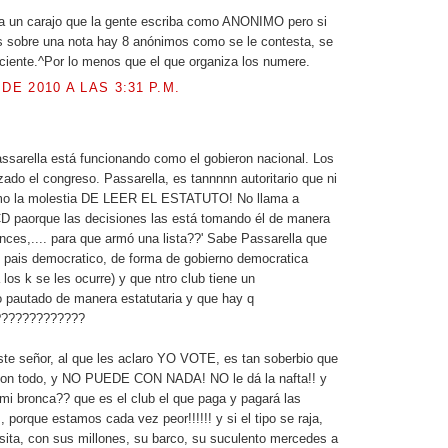
a un carajo que la gente escriba como ANONIMO pero si
s sobre una nota hay 8 anónimos como se le contesta, se
ciente.^Por lo menos que el que organiza los numere.
 DE 2010 A LAS 3:31 P.M.
assarella está funcionando como el gobieron nacional. Los
zado el congreso. Passarella, es tannnnn autoritario que ni
omo la molestia DE LEER EL ESTATUTO! No llama a
D paorque las decisiones las está tomando él de manera
tonces,.... para que armó una lista??' Sabe Passarella que
 pais democratico, de forma de gobierno democratica
los k se les ocurre) y que ntro club tiene un
 pautado de manera estatutaria y que hay q
?????????????
te señor, al que les aclaro YO VOTE, es tan soberbio que
con todo, y NO PUEDE CON NADA! NO le dá la nafta!! y
mi bronca?? que es el club el que paga y pagará las
 porque estamos cada vez peor!!!!!! y si el tipo se raja,
sita, con sus millones, su barco, su suculento mercedes a