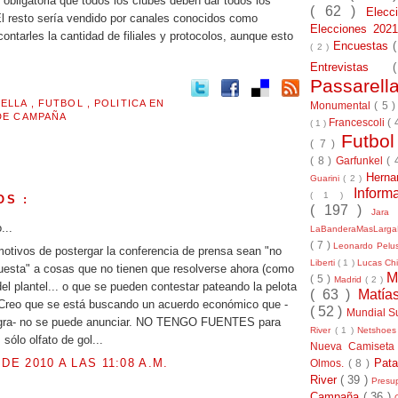
 obligatoria que todos los clubes deben dar todos los
( 62 )
Elec
El resto sería vendido por canales conocidos como
Elecciones 20
ontarles la cantidad de filiales y protocolos, aunque esto
Encuestas
( 2 )
Entrevistas
Passarel
RELLA
,
FUTBOL
,
POLITICA EN
Monumental
( 5 
DE CAMPAÑA
Francescoli
( 
( 1 )
Futbo
( 7 )
( 8 )
Garfunkel
( 
Herna
Guarini
( 2 )
Inform
( 1 )
OS :
( 197 )
Jara
o...
LaBanderaMasLarg
( 7 )
Leonardo Pel
otivos de postergar la conferencia de prensa sean "no
Liberti
( 1 )
Lucas Chi
uesta" a cosas que no tienen que resolverse ahora (como
M
( 5 )
Madrid
( 2 )
del plantel... o que se pueden contestar pateando la pelota
( 63 )
Matía
. Creo que se está buscando un acuerdo económico que -
( 52 )
Mundial S
gra- no se puede anunciar. NO TENGO FUENTES para
River
( 1 )
Netshoe
 sólo olfato de gol...
Nueva Camiseta
 DE 2010 A LAS 11:08 A.M.
Pat
Olmos.
( 8 )
River
( 39 )
Presu
Campaña
( 36 )