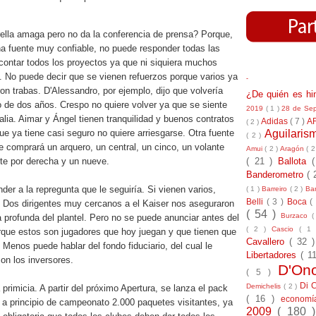
ella amaga pero no da la conferencia de prensa? Porque,
 fuente muy confiable, no puede responder todas las
contar todos los proyectos ya que ni siquiera muchos
. No puede decir que se vienen refuerzos porque varios ya
-
ron trabas. D'Alessandro, por ejemplo, dijo que volvería
¿De quién es h
o de dos años. Crespo no quiere volver ya que se siente
2019
( 1 )
28 de Se
lia. Aimar y Ángel tienen tranquilidad y buenos contratos
Adidas
( 7 )
A
( 2 )
Aguilari
ue ya tiene casi seguro no quiere arriesgarse. Otra fuente
( 2 )
 comprará un arquero, un central, un cinco, un volante
Amui
( 2 )
Aragón
( 2
( 21 )
Ballota
nte por derecha y un nueve.
Banderometro
( 
r a la repregunta que le seguiría. Si vienen varios,
( 1 )
Barreiro
( 2 )
Bar
Belli
( 3 )
Boca
(
r. Dos dirigentes muy cercanos a el Kaiser nos aseguraron
( 54 )
Burzaco
(
 profunda del plantel. Pero no se puede anunciar antes del
( 2 )
Cascio
( 1
rque estos son jugadores que hoy juegan y que tienen que
Cavallero
( 32 
 Menos puede hablar del fondo fiduciario, del cual le
Libertadores
( 1
on los inversores.
D'On
( 5 )
Di 
Demichelis
( 2 )
 primicia. A partir del próximo Apertura, se lanza el pack
( 16 )
econom
 a principio de campeonato 2.000 paquetes visitantes, ya
2009
( 180 