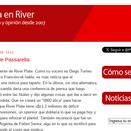
DE 2010
de Passarella
idente de River Plate. Como su vocero es Diego Turnes
o Francéscoli habla, es más noticia que el
una noticia para taparlo. En la última, sin otra alternativa,
sarella daría una conferencia de prensa que luego
 entre las filiales y dijo algunas cosas que iba a decir en
ndida: Que se creará un "0800 etica" para hacer
que River Plate tiene u$s1.2 millones de déficit
nvesiones, un sponsor que doblaría lo que se paga hoy y
para reforzar el plantel. También reconoció que fue un
Argenta de Fútbol Senior, algo en lo que se rectificó para
endo el costo que implica.