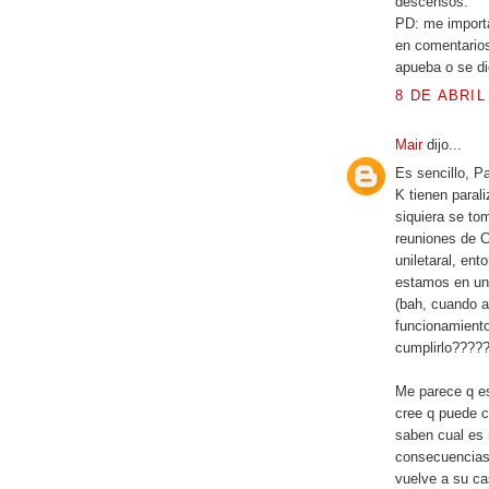
descensos.
PD: me import
en comentario
apueba o se di
8 DE ABRIL
Mair
dijo...
Es sencillo, P
K tienen parali
siquiera se t
reuniones de C
uniletaral, en
estamos en un
(bah, cuando a 
funcionamiento
cumplirlo????
Me parece q es
cree q puede 
saben cual es 
consecuencias,
vuelve a su ca