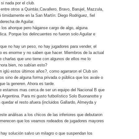
i nada por el club.
entre otros a Quintás,Cavallero, Bravo, Barujel, Mazzula,
ó timidamente en la San Martín: Diego Rodriguez, fiel
erecha de Aguilar.
 los ahorque pero háganse cargo de algo, alguna
lica. Porque los delincuentes no fueron solo Aguilar e
ue no hay un peso, no hay jugadores para vender, el
ivo es enorme y no saben que hacer. Miembros de la actual
e charlas que uno tiene con algunos de ellos me lo
hora bien, no sabían esto?
un iglú estos últimos años?, como agarraron el Club sin
los sino de alguna forma privada o pública que los avale o
que la generen. Ahora es tarde.
e estamos mas cerca de ser un equipo del Nacional B que
a Argentina. Para mi gusto futbolístico Solo Buonanotte y
 quedar el resto afuera (incluidos Gallardo, Almeyda y
este análisas a los chicos de las inferiores que debutaron
e merecen que los veamos rodeados de jugadores mayores
 hay solución salvo un milagro o que suspendan los