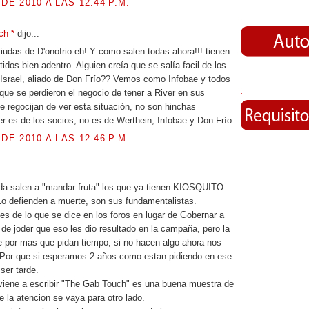
 DE 2010 A LAS 12:44 P.M.
.
ch *
dijo...
viudas de D'onofrio eh! Y como salen todas ahora!!! tienen
idos bien adentro. Alguien creía que se salía facil de los
Israel, aliado de Don Frío?? Vemos como Infobae y todos
ue se perdieron el negocio de tener a River en sus
.
 regocijan de ver esta situación, no son hinchas
r es de los socios, no es de Werthein, Infobae y Don Frío
 DE 2010 A LAS 12:46 P.M.
a salen a "mandar fruta" los que ya tienen KIOSQUITO
 Lo defienden a muerte, son sus fundamentalistas.
es de lo que se dice en los foros en lugar de Gobernar a
 de joder que eso les dio resultado en la campaña, pero la
 por mas que pidan tiempo, si no hacen algo ahora nos
 Por que si esperamos 2 años como estan pidiendo en ese
ser tarde.
viene a escribir "The Gab Touch" es una buena muestra de
e la atencion se vaya para otro lado.