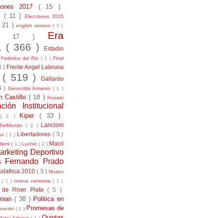
ciones 2017
( 15 )
21
( 11 )
Elecciones 2025
( 21 )
english version
( 2 )
Era
( 17 )
la
( 366 )
Estadio
)
Federico del Rio
( 1 )
Final
4 )
Frente Angel Labruna
l
( 519 )
Gallardo
4 )
Genocidio Armenio
( 1 )
n Castillo
( 18 )
Huawei
ación Institucional
Kiper
( 33 )
( 2 )
Lancioni
aDelMundo
( 2 )
Libertadores
( 5 )
uso
( 1 )
Macri
llemi
( 1 )
Luchio
( 2 )
arketing Deportivo
s Fernando Prado
udafrica 2010
( 5 )
Museo
s
( 1 )
nueva camiseta
( 1 )
 de River Plate
( 5 )
anian
( 38 )
Politica en
Promesas de
puesto
( 2 )
Quintas
Qatar Airways
( 1 )