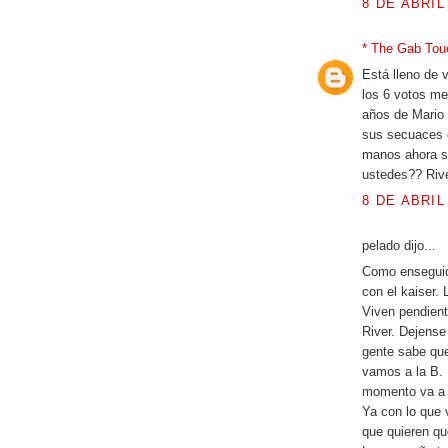
8 DE ABRIL
* The Gab Tou
Está lleno de 
los 6 votos met
años de Mario 
sus secuaces q
manos ahora se
ustedes?? Rive
8 DE ABRIL
pelado dijo...
Como enseguid
con el kaiser.
Viven pendient
River. Dejense
gente sabe que
vamos a la B.
momento va a 
Ya con lo que 
que quieren qu