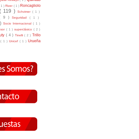
Roncagliolo
( 1 )
River
( 1 )
( 119 )
Schvimer
( 1 )
( 9 )
Seguridad
( 1 )
 )
Socio Internacional
( 1 )
nsor
( 1 )
superclásico
( 2 )
tuty
( 4 )
Trillo
Tinelli
( 2 )
Urueña
r
( 1 )
Unicef
( 1 )