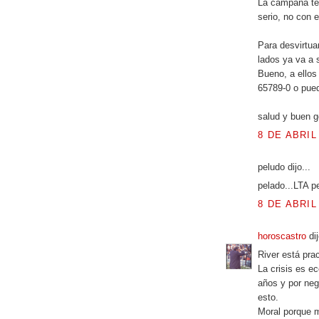
La campaña te
serio, no con 
Para desvirtua
lados ya va a s
Bueno, a ellos
65789-0 o pued
salud y buen g
8 DE ABRIL
peludo dijo...
pelado...LTA p
8 DE ABRIL
horoscastro
dij
River está pra
La crisis es e
años y por negl
esto.
Moral porque 