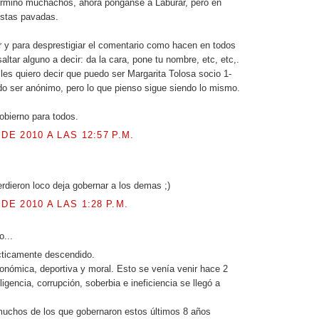
rminó muchachos, ahora ponganse a Laburar, pero en
estas pavadas.
r y para desprestigiar el comentario como hacen en todos
altar alguno a decir: da la cara, pone tu nombre, etc, etc,.
 les quiero decir que puedo ser Margarita Tolosa socio 1-
o ser anónimo, pero lo que pienso sigue siendo lo mismo.
obierno para todos.
 DE 2010 A LAS 12:57 P.M.
erdieron loco deja gobernar a los demas ;)
 DE 2010 A LAS 1:28 P.M.
o...
cticamente descendido.
conómica, deportiva y moral. Esto se venía venir hace 2
igencia, corrupción, soberbia e ineficiencia se llegó a
muchos de los que gobernaron estos últimos 8 años