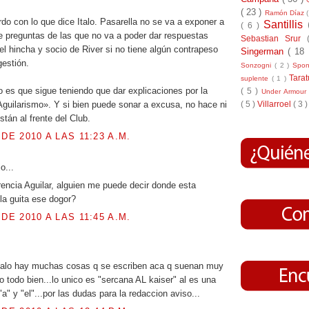
( 23 )
Ramón Díaz
do con lo que dice Italo. Pasarella no se va a exponer a
Santillis
( 6 )
e preguntas de las que no va a poder dar respuestas
Sebastian Srur
 el hincha y socio de River si no tiene algún contrapeso
Singerman
( 18
gestión.
Sonzogni
( 2 )
Spo
Tara
suplente
( 1 )
o es que sigue teniendo que dar explicaciones por la
( 5 )
Under Armou
( 5 )
Villarroel
( 3 )
Aguilarismo». Y si bien puede sonar a excusa, no hace ni
tán al frente del Club.
 DE 2010 A LAS 11:23 A.M.
jo...
rencia Aguilar, alguien me puede decir donde esta
 la guita ese dogor?
 DE 2010 A LAS 11:45 A.M.
italo hay muchas cosas q se escriben aca q suenan muy
o todo bien...lo unico es "sercana AL kaiser" al es una
a" y "el"...por las dudas para la redaccion aviso...