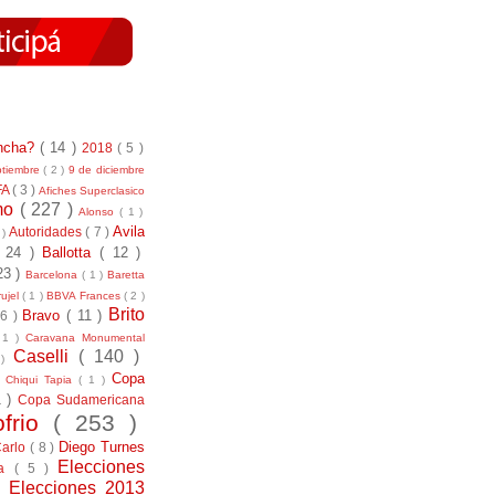
incha?
( 14 )
2018
( 5 )
ptiembre
( 2 )
9 de diciembre
FA
( 3 )
Afiches Superclasico
smo
( 227 )
Alonso
( 1 )
Avila
Autoridades
( 7 )
 )
( 24 )
Ballotta
( 12 )
23 )
Barcelona
( 1 )
Baretta
ujel
( 1 )
BBVA Frances
( 2 )
Brito
Bravo
( 11 )
 6 )
 1 )
Caravana Monumental
Caselli
( 140 )
 )
)
Copa
Chiqui Tapia
( 1 )
1 )
Copa Sudamericana
ofrio
( 253 )
Diego Turnes
Carlo
( 8 )
Elecciones
ía
( 5 )
)
Elecciones 2013