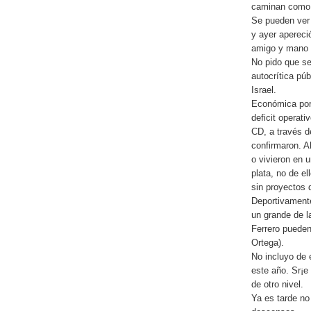
caminan como s
Se pueden ver 
y ayer apereci
amigo y mano d
No pido que se
autocrítica púb
Israel.
Económica porq
deficit operat
CD, a través d
confirmaron. A
o vivieron en 
plata, no de el
sin proyectos 
Deportivament
un grande de l
Ferrero pueden
Ortega).
No incluyo de 
este año. Sr¡
de otro nivel.
Ya es tarde no