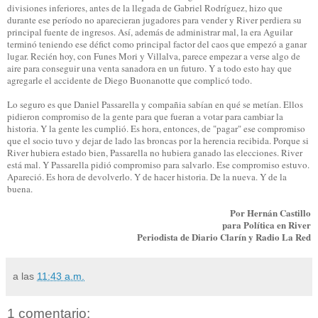
divisiones inferiores, antes de la llegada de Gabriel Rodríguez, hizo que
durante ese período no aparecieran jugadores para vender y River perdiera su
principal fuente de ingresos. Así, además de administrar mal, la era Aguilar
terminó teniendo ese défict como principal factor del caos que empezó a ganar
lugar. Recién hoy, con Funes Mori y Villalva, parece empezar a verse algo de
aire para conseguir una venta sanadora en un futuro. Y a todo esto hay que
agregarle el accidente de Diego Buonanotte que complicó todo.
Lo seguro es que Daniel Passarella y compañia sabían en qué se metían. Ellos
pidieron compromiso de la gente para que fueran a votar para cambiar la
historia. Y la gente les cumplió. Es hora, entonces, de "pagar" ese compromiso
que el socio tuvo y dejar de lado las broncas por la herencia recibida. Porque si
River hubiera estado bien, Passarella no hubiera ganado las elecciones. River
está mal. Y Passarella pidió compromiso para salvarlo. Ese compromiso estuvo.
Apareció. Es hora de devolverlo. Y de hacer historia. De la nueva. Y de la
buena.
Por Hernán Castillo
para Política en River
Periodista de Diario Clarín y Radio La Red
a las
11:43 a.m.
1 comentario: