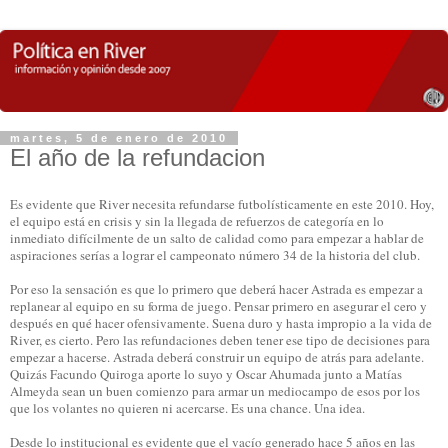
martes, 5 de enero de 2010
El año de la refundacion
Es evidente que River necesita refundarse futbolísticamente en este 2010. Hoy,
el equipo está en crisis y sin la llegada de refuerzos de categoría en lo
inmediato difícilmente de un salto de calidad como para empezar a hablar de
aspiraciones serías a lograr el campeonato número 34 de la historia del club.
Por eso la sensación es que lo primero que deberá hacer Astrada es empezar a
replanear al equipo en su forma de juego. Pensar primero en asegurar el cero y
después en qué hacer ofensivamente. Suena duro y hasta impropio a la vida de
River, es cierto. Pero las refundaciones deben tener ese tipo de decisiones para
empezar a hacerse. Astrada deberá construir un equipo de atrás para adelante.
Quizás Facundo Quiroga aporte lo suyo y Oscar Ahumada junto a Matías
Almeyda sean un buen comienzo para armar un mediocampo de esos por los
que los volantes no quieren ni acercarse. Es una chance. Una idea.
Desde lo institucional es evidente que el vacío generado hace 5 años en las