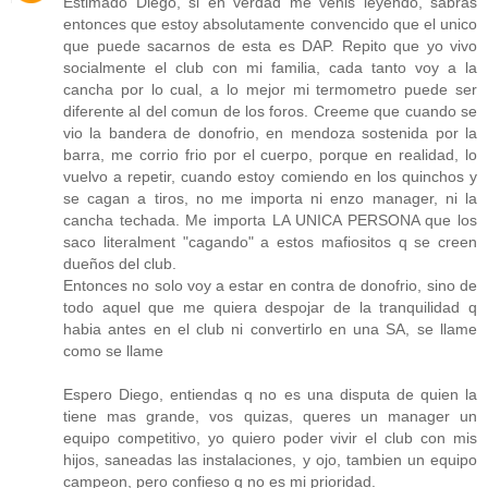
Estimado Diego, si en verdad me venis leyendo, sabras
entonces que estoy absolutamente convencido que el unico
que puede sacarnos de esta es DAP. Repito que yo vivo
socialmente el club con mi familia, cada tanto voy a la
cancha por lo cual, a lo mejor mi termometro puede ser
diferente al del comun de los foros. Creeme que cuando se
vio la bandera de donofrio, en mendoza sostenida por la
barra, me corrio frio por el cuerpo, porque en realidad, lo
vuelvo a repetir, cuando estoy comiendo en los quinchos y
se cagan a tiros, no me importa ni enzo manager, ni la
cancha techada. Me importa LA UNICA PERSONA que los
saco literalment "cagando" a estos mafiositos q se creen
dueños del club.
Entonces no solo voy a estar en contra de donofrio, sino de
todo aquel que me quiera despojar de la tranquilidad q
habia antes en el club ni convertirlo en una SA, se llame
como se llame
Espero Diego, entiendas q no es una disputa de quien la
tiene mas grande, vos quizas, queres un manager un
equipo competitivo, yo quiero poder vivir el club con mis
hijos, saneadas las instalaciones, y ojo, tambien un equipo
campeon, pero confieso q no es mi prioridad.