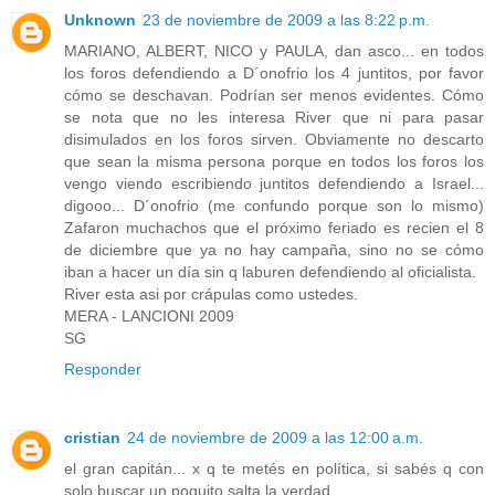
Unknown
23 de noviembre de 2009 a las 8:22 p.m.
MARIANO, ALBERT, NICO y PAULA, dan asco... en todos
los foros defendiendo a D´onofrio los 4 juntitos, por favor
cómo se deschavan. Podrían ser menos evidentes. Cómo
se nota que no les interesa River que ni para pasar
disimulados en los foros sirven. Obviamente no descarto
que sean la misma persona porque en todos los foros los
vengo viendo escribiendo juntitos defendiendo a Israel...
digooo... D´onofrio (me confundo porque son lo mismo)
Zafaron muchachos que el próximo feriado es recien el 8
de diciembre que ya no hay campaña, sino no se cómo
iban a hacer un día sin q laburen defendiendo al oficialista.
River esta asi por crápulas como ustedes.
MERA - LANCIONI 2009
SG
Responder
cristian
24 de noviembre de 2009 a las 12:00 a.m.
el gran capitán... x q te metés en política, si sabés q con
solo buscar un poquito salta la verdad...