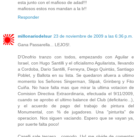
esta junto con el mafioso de adad!!!
mafiosos estos nos mandan a la b!!
Responder
millonariodelsur
23 de noviembre de 2009 a las 6:36 p.m.
Gana Passarella... LEJOS!.
D'Onofrio tranzo con todos, empezando con Aguilar e
Israel, con Hugo Santilli y el oficialismo Aguilarista, llevando
a Cordoba, Dario Santilli, Ferreyra, Diego Quintás, Santiago
Poblet, y Ballota en su lista. Se quedaron afuera a ultimo
momento los Señores Singerman, Slipak, Grinberg y Fito
Cuiña. No hace falta mas que mirar la ultima votacion de
Comision Directiva Extraordinaria, efectuada el 9/11/2009,
cuando se aprobo el ultimo balance del Club (deficitario...),
y el acuerdo de pago del trabajo de pintura del
Monumental, con % de jugadores. Una "pinturita" de
operacion. Nos siguen vaciando. Espero que se vayan ya,
por suerte falta poco!
Caselli sale tercero... comodo. Uy! me olvide de comentar