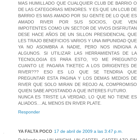
MAS HUMILLADO QUE CUALQUIER CLUB DE BARRIO O
DE LAS CATEGORIAS MENORES. Y ES QUE UN LCUB DE
BARRIO ES MAS AMADO POR SU GENTE DE LO QUE ES
AMADO RIVER POR SUS SOCIOS, QUE VEN
IMPOTENTES COMO UN SECTOR DE VIVOS DISFRUTAN
DESE HACE AÑOS DE UN SILLON PRESIDENCIAL QUE
LES TRAJO BENEFICIOS VARIOS Y UNA IMPUNIDAD QUE
YA NO ASOMBRA A NADIE, PERO NOS INDIGNA A
ALGUNOS. SI UTILIZAR LAS HERRAMIENTAS DE LA
TECNOLOGIA ES PARA ESTO, YO ME PREGUNTO
CUANTO LE PAGARA TIKETEC A LOS DIRIGENTES DE
RIVER??? ESO ES LO QUE SE TENDRIA QUE
PREGUNTAR ESTA PAGINA Y LOS DEMAS MEDIOS DE
RIVER QUE SOLO MIRAN DE REOJO AL COMPROMISO
QUIEN SABE APOSTANDO A QUE INTERES FUTURO.
NUNCA ES TRISTE LA VERDAD, LO QUE NO TIENE ES
ALIADOS....AL MENOS EN RIVER PLATE.
Responder
YA FALTA POCO
17 de abril de 2009 a las 3:47 p.m.
Publicado por UN HINCHA, UN CARTEL, CARTELAZO SIN