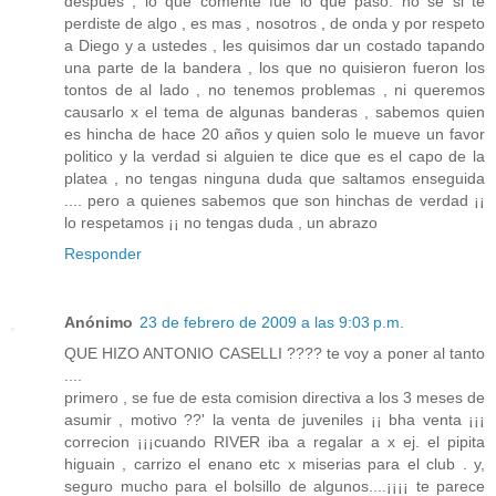
despues , lo que comente fue lo que paso. no se si te
perdiste de algo , es mas , nosotros , de onda y por respeto
a Diego y a ustedes , les quisimos dar un costado tapando
una parte de la bandera , los que no quisieron fueron los
tontos de al lado , no tenemos problemas , ni queremos
causarlo x el tema de algunas banderas , sabemos quien
es hincha de hace 20 años y quien solo le mueve un favor
politico y la verdad si alguien te dice que es el capo de la
platea , no tengas ninguna duda que saltamos enseguida
.... pero a quienes sabemos que son hinchas de verdad ¡¡
lo respetamos ¡¡ no tengas duda , un abrazo
Responder
Anónimo
23 de febrero de 2009 a las 9:03 p.m.
QUE HIZO ANTONIO CASELLI ???? te voy a poner al tanto
....
primero , se fue de esta comision directiva a los 3 meses de
asumir , motivo ??' la venta de juveniles ¡¡ bha venta ¡¡¡
correcion ¡¡¡cuando RIVER iba a regalar a x ej. el pipita
higuain , carrizo el enano etc x miserias para el club . y,
seguro mucho para el bolsillo de algunos....¡¡¡¡ te parece