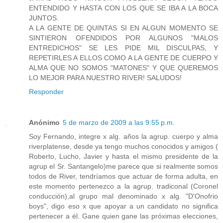
ENTENDIDO Y HASTA CON LOS QUE SE IBA A LA BOCA
JUNTOS.
A LA GENTE DE QUINTAS SI EN ALGUN MOMENTO SE
SINTIERON OFENDIDOS POR ALGUNOS "MALOS
ENTREDICHOS" SE LES PIDE MIL DISCULPAS, Y
REPETIRLES A ELLOS COMO A LA GENTE DE CUERPO Y
ALMA QUE NO SOMOS "MATONES" Y QUE QUEREMOS
LO MEJOR PARA NUESTRO RIVER! SALUDOS!
Responder
Anónimo
5 de marzo de 2009 a las 9:55 p.m.
Soy Fernando, integre x alg. años la agrup. cuerpo y alma
riverplatense, desde ya tengo muchos conocidos y amigos (
Roberto, Lucho, Javier y hasta el mismo presidente de la
agrup el Sr. Santangelo)me parece que si realmente somos
todos de River, tendríamos que actuar de forma adulta, en
este momento pertenezco a la agrup. tradiconal (Coronel
conducción),al grupo mal denominado x alg. "D'Onofrio
boys", digo eso x que apoyar a un candidato no significa
pertenecer a él. Gane quien gane las próximas elecciones,