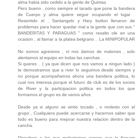
alma habia sido cedido a la gente de Quintas.
Pero bueno , como siempre el tarado que pone la bandera
de Cuerpo y alma quiere seguir ocupando el lugar .
Resentido el , Santangelo y Hary button llenaron de
problemas para hacer quedar mal a la gente que con sus "
BANDERITAS Y PARAGUAS " como resalto ole en una
ocasion , al llamar a la platea belgrano .. La MINIPOPULAR
.
No somos agresivos , ni nos damos de matones , solo
alentamos al equipo en todas las canchas .
Si queres .. ( ya que dicen que nos vamos a ningun lado )
te demostramos que a river lo seguimos desde siempre y
no porque acompañamos ahora una bandera politica, lo
cual nos interesa porque el futuro de club es de los socios
de River y la participacion politica en todos los que
formamos el grupo es de varios años.
Desde ya si alguno se sintio tocado , o molesto con el
grupo , Cualquiera puede acercarse y hacernos saber que
todo es bueno para mejorar nuestra relacion dentro de la
cancha.
Disculpen a los que molestamos espero que le lleguen