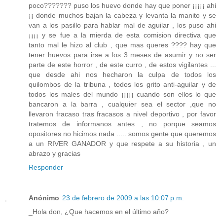
poco??????? puso los huevo donde hay que poner ¡¡¡¡¡ ahi
¡¡ donde muchos bajan la cabeza y levanta la manito y se
van a los pasillo para hablar mal de aguilar , los puso ahi
¡¡¡¡ y se fue a la mierda de esta comision directiva que
tanto mal le hizo al club , que mas queres ???? hay que
tener huevos para irse a los 3 meses de asumir y no ser
parte de este horror , de este curro , de estos vigilantes ...
que desde ahi nos hecharon la culpa de todos los
quilombos de la tribuna , todos los grito anti-aguilar y de
todos los males del mundo ¡¡¡¡¡ cuando son ellos lo que
bancaron a la barra , cualquier sea el sector ,que no
llevaron fracaso tras fracasos a nivel deportivo , por favor
tratemos de informanos antes , no porque seamos
opositores no hicimos nada ..... somos gente que queremos
a un RIVER GANADOR y que respete a su historia , un
abrazo y gracias
Responder
Anónimo
23 de febrero de 2009 a las 10:07 p.m.
_Hola don, ¿Que hacemos en el último año?