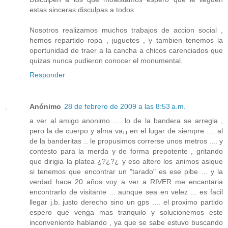
estas sinceras disculpas a todos .
Nosotros realizamos muchos trabajos de accion social ,
hemos repartido ropa , juguetes , y tambien tenemos la
oportunidad de traer a la cancha a chicos carenciados que
quizas nunca pudieron conocer el monumental.
Responder
Anónimo
28 de febrero de 2009 a las 8:53 a.m.
a ver al amigo anonimo .... lo de la bandera se arregla ,
pero la de cuerpo y alma va¡¡ en el lugar de siempre .... al
de la banderitas .. le propusimos correrse unos metros .... y
contesto para la merda y de forma prepotente , gritando
que dirigia la platea ¿?¿?¿ y eso altero los animos asique
si tenemos que encontrar un "tarado" es ese pibe ... y la
verdad hace 20 años voy a ver a RIVER me encantaria
encontrarlo de visitante ... aunque sea en velez ... es facil
llegar j.b. justo derecho sino un gps .... el proximo partido
espero que venga mas tranquilo y solucionemos este
inconveniente hablando , ya que se sabe estuvo buscando