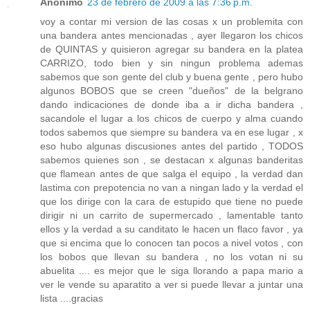
Anónimo
23 de febrero de 2009 a las 7:36 p.m.
voy a contar mi version de las cosas x un problemita con
una bandera antes mencionadas , ayer llegaron los chicos
de QUINTAS y quisieron agregar su bandera en la platea
CARRIZO, todo bien y sin ningun problema ademas
sabemos que son gente del club y buena gente , pero hubo
algunos BOBOS que se creen "dueños" de la belgrano
dando indicaciones de donde iba a ir dicha bandera ,
sacandole el lugar a los chicos de cuerpo y alma cuando
todos sabemos que siempre su bandera va en ese lugar , x
eso hubo algunas discusiones antes del partido , TODOS
sabemos quienes son , se destacan x algunas banderitas
que flamean antes de que salga el equipo , la verdad dan
lastima con prepotencia no van a ningan lado y la verdad el
que los dirige con la cara de estupido que tiene no puede
dirigir ni un carrito de supermercado , lamentable tanto
ellos y la verdad a su canditato le hacen un flaco favor , ya
que si encima que lo conocen tan pocos a nivel votos , con
los bobos que llevan su bandera , no los votan ni su
abuelita .... es mejor que le siga llorando a papa mario a
ver le vende su aparatito a ver si puede llevar a juntar una
lista ....gracias