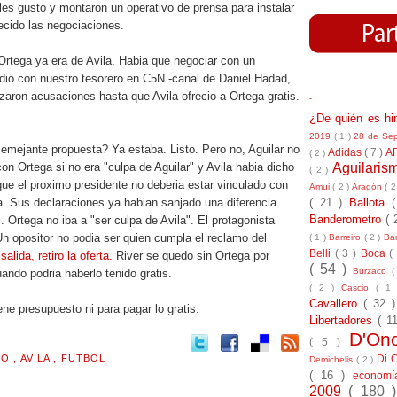
 les gusto y montaron un operativo de prensa para instalar
pecido las negociaciones.
Ortega ya era de Avila. Habia que negociar con un
idio con nuestro tesorero en C5N -canal de Daniel Hadad,
ruzaron acusaciones hasta que Avila ofrecio a Ortega gratis.
-
¿De quién es h
2019
( 1 )
28 de Se
mejante propuesta? Ya estaba. Listo. Pero no, Aguilar no
Adidas
( 7 )
A
( 2 )
Aguilari
con Ortega si no era "culpa de Aguilar" y Avila habia dicho
( 2 )
que el proximo presidente no deberia estar vinculado con
Amui
( 2 )
Aragón
( 2
( 21 )
Ballota
a. Sus declaraciones ya habian sanjado una diferencia
Banderometro
( 
. Ortega no iba a "ser culpa de Avila". El protagonista
 Un opositor no podia ser quien cumpla el reclamo del
( 1 )
Barreiro
( 2 )
Bar
Belli
( 3 )
Boca
(
salida, retiro la oferta.
River se quedo sin Ortega por
( 54 )
Burzaco
(
uando podria haberlo tenido gratis.
( 2 )
Cascio
( 1
Cavallero
( 32 
ene presupuesto ni para pagar lo gratis.
Libertadores
( 1
D'On
( 5 )
Di 
MO
,
AVILA
,
FUTBOL
Demichelis
( 2 )
( 16 )
econom
2009
( 180 