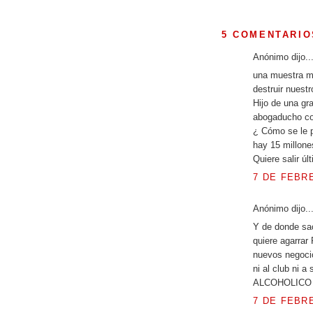
5 COMENTARIO
Anónimo dijo..
una muestra má
destruir nuestr
Hijo de una gr
abogaducho co
¿ Cómo se le p
hay 15 millone
Quiere salir ú
7 DE FEBRE
Anónimo dijo..
Y de donde sac
quiere agarrar
nuevos negoci
ni al club ni 
ALCOHOLICO c
7 DE FEBRE