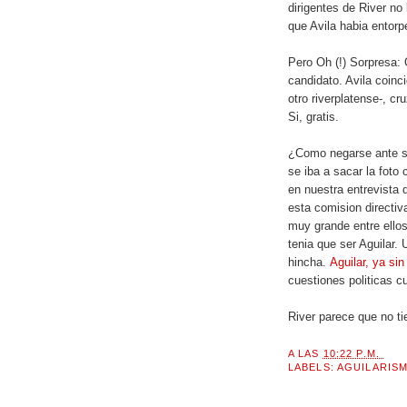
dirigentes de River no
que Avila habia entor
Pero Oh (!) Sorpresa: 
candidato. Avila coinc
otro riverplatense-, c
Si, gratis.
¿Como negarse ante se
se iba a sacar la foto 
en nuestra entrevista 
esta comision directiv
muy grande entre ellos
tenia que ser Aguilar.
hincha.
Aguilar, ya sin 
cuestiones politicas c
River parece que no ti
A LAS
10:22 P.M.
LABELS:
AGUILARIS