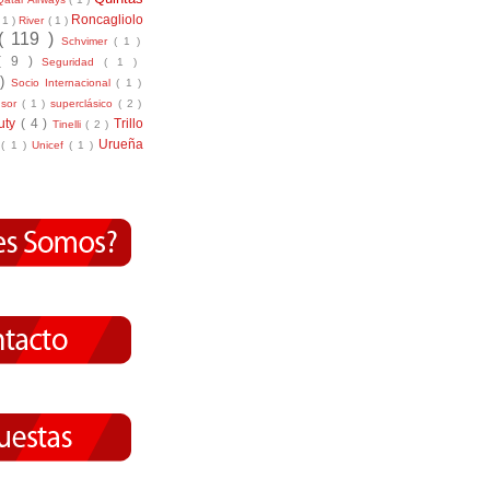
Roncagliolo
( 1 )
River
( 1 )
( 119 )
Schvimer
( 1 )
( 9 )
Seguridad
( 1 )
 )
Socio Internacional
( 1 )
nsor
( 1 )
superclásico
( 2 )
tuty
( 4 )
Trillo
Tinelli
( 2 )
Urueña
r
( 1 )
Unicef
( 1 )