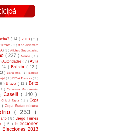
incha?
( 14 )
2018
( 5 )
ptiembre
( 2 )
9 de diciembre
FA
( 3 )
Afiches Superclasico
smo
( 227 )
Alonso
( 1 )
Avila
Autoridades
( 7 )
 )
( 24 )
Ballotta
( 12 )
23 )
Barcelona
( 1 )
Baretta
ujel
( 1 )
BBVA Frances
( 2 )
Brito
Bravo
( 11 )
 6 )
 1 )
Caravana Monumental
Caselli
( 140 )
 )
)
Copa
Chiqui Tapia
( 1 )
1 )
Copa Sudamericana
ofrio
( 253 )
Diego Turnes
Carlo
( 8 )
Elecciones
ía
( 5 )
)
Elecciones 2013