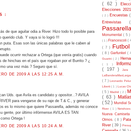
( 62 )
Elec
Elecciones 20
S :
Encuestas
( 2 )
Entrevistas
.
Passarel
s de que aguilar odia a River. Hizo todo lo posible para
Monumental
( 5 
o querido club. Y vaya si lo logró !!!
Francescoli
( 
( 1 )
an puta. Esas son las únicas palabras que le caben al
Futbo
( 7 )
rrupto.
( 8 )
Garfunkel
( 
uede ocurrir rechazar a Ortega (que venía gratis) cuando
Herna
Guarini
( 2 )
s de hinchas en el país que rogaban por el Burrito ? ¿
Inform
( 1 )
ltimo una vez más ? Seguro que sí.
( 197 )
Jara
RO DE 2009 A LAS 12:25 A.M.
LaBanderaMasLarg
( 7 )
Leonardo Pel
Liberti
( 1 )
Lucas Chi
.
M
( 5 )
Madrid
( 2 )
an Uds. que Avila es candidato y opositor...? AVILA
( 63 )
Matía
 RIVER para vengarse de su raje de T.& C., y generar
( 52 )
Mundial S
os es lo mismo que quiere Passarella, además no conoce
River
( 1 )
Netshoe
a su gente, por último infórmense AVILA ES TAN
Nueva Camiseta
omo Ortega !
Pat
Olmos.
( 8 )
River
( 39 )
RO DE 2009 A LAS 10:24 A.M.
Presu
Campaña
( 36 )