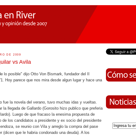
RO DE 2009
ilar vs Avila
 de lo posible" dijo Otto Von Bismark, fundador del II
1. Hoy parece que nos mira desde algun lugar y hace una
 fue la novela del verano, tuvo muchas idas y vueltas.
r la llegada de Gallardo (Gorosito hizo publico que preferia
llardo). Luego de que fracaso la enesima propuesta de
no de los candidatos a presidente y ex socio del presidente
endoza, se reunio con Vila y arreglo la compra del pase
er (dicen que le habria condonado una deuda). A los