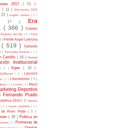
ciones 2017
( 15 )
21
( 11 )
Elecciones 2025
( 21 )
english version
( 2 )
Era
( 17 )
la
( 366 )
Estadio
)
Federico del Rio
( 1 )
Final
4 )
Frente Angel Labruna
l
( 519 )
Gallardo
4 )
Genocidio Armenio
( 1 )
n Castillo
( 18 )
Huawei
ación Institucional
Kiper
( 33 )
( 2 )
Lancioni
aDelMundo
( 2 )
Libertadores
( 5 )
uso
( 1 )
Macri
llemi
( 1 )
Luchio
( 2 )
arketing Deportivo
s Fernando Prado
udafrica 2010
( 5 )
Museo
s
( 1 )
nueva camiseta
( 1 )
 de River Plate
( 5 )
anian
( 38 )
Politica en
Promesas de
puesto
( 2 )
Quintas
Qatar Airways
( 1 )