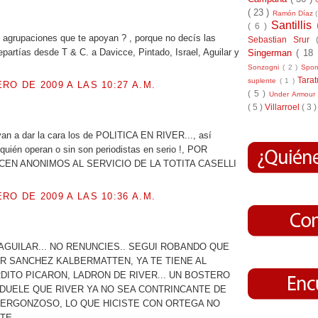
( 23 )
Ramón Díaz
.
Santillis
( 6 )
 agrupaciones que te apoyan ? , porque no decís las
Sebastian Srur
partías desde T & C. a Davicce, Pintado, Israel, Aguilar y
Singerman
( 18
Sonzogni
( 2 )
Spo
Tara
suplente
( 1 )
RO DE 2009 A LAS 10:27 A.M.
( 5 )
Under Armou
( 5 )
Villarroel
( 3 )
.
an a dar la cara los de POLITICA EN RIVER..., así
uién operan o sin son periodistas en serio !, POR
EN ANONIMOS AL SERVICIO DE LA TOTITA CASELLI
RO DE 2009 A LAS 10:36 A.M.
.
AGUILAR... NO RENUNCIES.. SEGUI ROBANDO QUE
AR SANCHEZ KALBERMATTEN, YA TE TIENE AL
DITO PICARON, LADRON DE RIVER... UN BOSTERO
 DUELE QUE RIVER YA NO SEA CONTRINCANTE DE
VERGONZOSO, LO QUE HICISTE CON ORTEGA NO
TE.