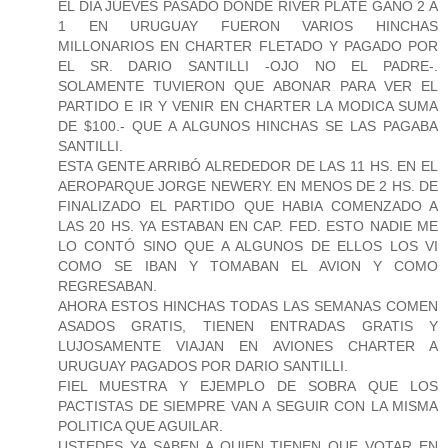
EL DIA JUEVES PASADO DONDE RIVER PLATE GANÓ 2 A
1 EN URUGUAY FUERON VARIOS HINCHAS
MILLONARIOS EN CHARTER FLETADO Y PAGADO POR
EL SR. DARIO SANTILLI -OJO NO EL PADRE-.
SOLAMENTE TUVIERON QUE ABONAR PARA VER EL
PARTIDO E IR Y VENIR EN CHARTER LA MODICA SUMA
DE $100.- QUE A ALGUNOS HINCHAS SE LAS PAGABA
SANTILLI.
ESTA GENTE ARRIBÓ ALREDEDOR DE LAS 11 HS. EN EL
AEROPARQUE JORGE NEWERY. EN MENOS DE 2 HS. DE
FINALIZADO EL PARTIDO QUE HABIA COMENZADO A
LAS 20 HS. YA ESTABAN EN CAP. FED. ESTO NADIE ME
LO CONTÓ SINO QUE A ALGUNOS DE ELLOS LOS VI
COMO SE IBAN Y TOMABAN EL AVION Y COMO
REGRESABAN.
AHORA ESTOS HINCHAS TODAS LAS SEMANAS COMEN
ASADOS GRATIS, TIENEN ENTRADAS GRATIS Y
LUJOSAMENTE VIAJAN EN AVIONES CHARTER A
URUGUAY PAGADOS POR DARIO SANTILLI.
FIEL MUESTRA Y EJEMPLO DE SOBRA QUE LOS
PACTISTAS DE SIEMPRE VAN A SEGUIR CON LA MISMA
POLITICA QUE AGUILAR.
USTEDES YA SABEN A QUIEN TIENEN QUE VOTAR EN