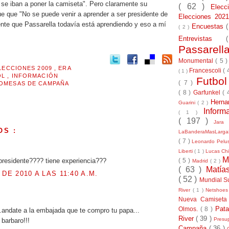
 se iban a poner la camiseta". Pero claramente su
( 62 )
Elec
ue que "No se puede venir a aprender a ser presidente de
Elecciones 20
ente que Passarella todavía está aprendiendo y eso a mí
Encuestas
( 2 )
Entrevistas
Passarel
Monumental
( 5 
LECCIONES 2009
,
ERA
Francescoli
( 
( 1 )
OL
,
INFORMACIÓN
Futbo
( 7 )
OMESAS DE CAMPAÑA
( 8 )
Garfunkel
( 
Herna
Guarini
( 2 )
Inform
( 1 )
( 197 )
Jara
OS :
LaBanderaMasLarg
( 7 )
Leonardo Pel
.
Liberti
( 1 )
Lucas Chi
M
 presidente???? tiene experiencia???
( 5 )
Madrid
( 2 )
( 63 )
Matía
 DE 2010 A LAS 11:40 A.M.
( 52 )
Mundial S
River
( 1 )
Netshoe
.
Nueva Camiseta
Pat
Olmos.
( 8 )
..andate a la embajada que te compro tu papa...
River
( 39 )
Presu
barbaro!!!
Campaña
( 36 )