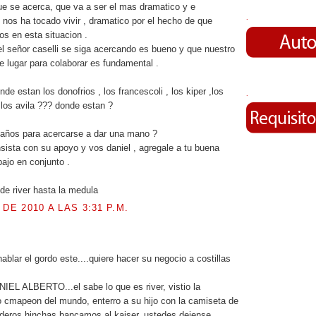
e se acerca, que va a ser el mas dramatico y e
.
 nos ha tocado vivir , dramatico por el hecho de que
s en esta situacion .
l señor caselli se siga acercando es bueno y que nuestro
de lugar para colaborar es fundamental .
de estan los donofrios , los francescoli , los kiper ,los
.
 los avila ??? donde estan ?
 años para acercarse a dar una mano ?
insista con su apoyo y vos daniel , agregale a tu buena
bajo en conjunto .
de river hasta la medula
 DE 2010 A LAS 3:31 P.M.
.
ablar el gordo este....quiere hacer su negocio a costillas
L ALBERTO...el sabe lo que es river, vistio la
o cmapeon del mundo, enterro a su hijo con la camiseta de
daderos hinchas bancamos al kaiser, ustedes dejense