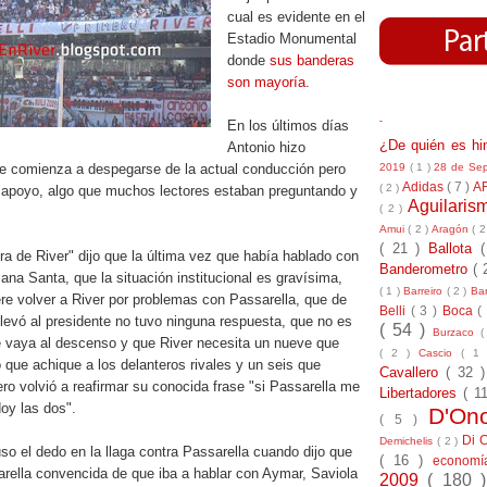
cual es evidente en el
Estadio Monumental
donde
sus banderas
son mayoría
.
-
En los últimos días
¿De quién es h
Antonio hizo
2019
( 1 )
28 de Se
e comienza a despegarse de la actual conducción pero
Adidas
( 7 )
A
( 2 )
 apoyo, algo que muchos lectores estaban preguntando y
Aguilari
( 2 )
Amui
( 2 )
Aragón
( 2
( 21 )
Ballota
a de River" dijo que la última vez que había hablado con
Banderometro
( 
na Santa, que la situación institucional es gravísima,
( 1 )
Barreiro
( 2 )
Bar
re volver a River por problemas con Passarella, que de
Belli
( 3 )
Boca
(
llevó al presidente no tuvo ninguna respuesta, que no es
( 54 )
Burzaco
(
e vaya al descenso y que River necesita un nueve que
( 2 )
Cascio
( 1
 que achique a los delanteros rivales y un seis que
Cavallero
( 32 
o volvió a reafirmar su conocida frase "si Passarella me
Libertadores
( 1
oy las dos".
D'On
( 5 )
Di 
Demichelis
( 2 )
o el dedo en la llaga contra Passarella cuando dijo que
( 16 )
econom
arella convencida de que iba a hablar con Aymar, Saviola
2009
( 180 