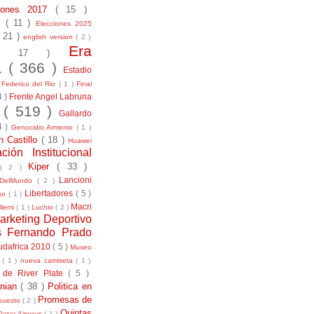
ciones 2017
( 15 )
21
( 11 )
Elecciones 2025
( 21 )
english version
( 2 )
Era
( 17 )
la
( 366 )
Estadio
)
Federico del Rio
( 1 )
Final
4 )
Frente Angel Labruna
l
( 519 )
Gallardo
4 )
Genocidio Armenio
( 1 )
n Castillo
( 18 )
Huawei
ación Institucional
Kiper
( 33 )
( 2 )
Lancioni
aDelMundo
( 2 )
Libertadores
( 5 )
uso
( 1 )
Macri
llemi
( 1 )
Luchio
( 2 )
arketing Deportivo
s Fernando Prado
udafrica 2010
( 5 )
Museo
s
( 1 )
nueva camiseta
( 1 )
 de River Plate
( 5 )
anian
( 38 )
Politica en
Promesas de
puesto
( 2 )
Quintas
Qatar Airways
( 1 )