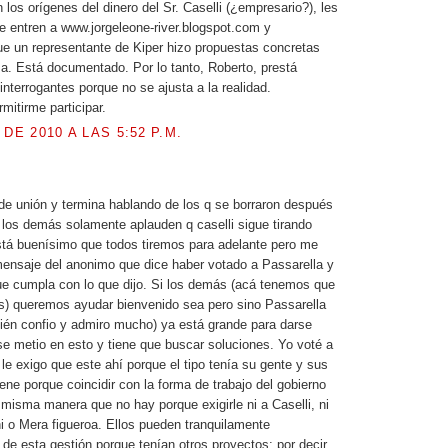
los orígenes del dinero del Sr. Caselli (¿empresario?), les
 entren a www.jorgeleone-river.blogspot.com y
e un representante de Kiper hizo propuestas concretas
a. Está documentado. Por lo tanto, Roberto, prestá
interrogantes porque no se ajusta a la realidad.
mitirme participar.
 DE 2010 A LAS 5:52 P.M.
.
de unión y termina hablando de los q se borraron después
, los demás solamente aplauden q caselli sigue tirando
tá buenísimo que todos tiremos para adelante pero me
ensaje del anonimo que dice haber votado a Passarella y
ue cumpla con lo que dijo. Si los demás (acá tenemos que
os) queremos ayudar bienvenido sea pero sino Passarella
ién confio y admiro mucho) ya está grande para darse
se metio en esto y tiene que buscar soluciones. Yo voté a
 le exigo que este ahí porque el tipo tenía su gente y sus
ene porque coincidir con la forma de trabajo del gobierno
a misma manera que no hay porque exigirle ni a Caselli, ni
oni o Mera figueroa. Ellos pueden tranquilamente
de esta gestión porque tenían otros proyectos; por decir