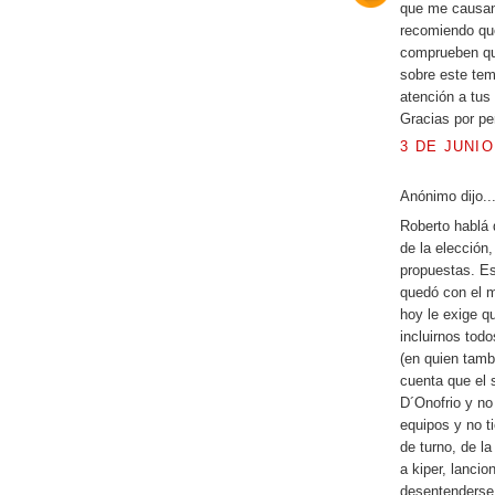
que me causan 
recomiendo que
comprueben qu
sobre este tem
atención a tus 
Gracias por per
3 DE JUNIO
Anónimo dijo..
Roberto hablá 
de la elección
propuestas. Es
quedó con el m
hoy le exige q
incluirnos tod
(en quien tamb
cuenta que el 
D´Onofrio y no
equipos y no ti
de turno, de l
a kiper, lanci
desentenderse 