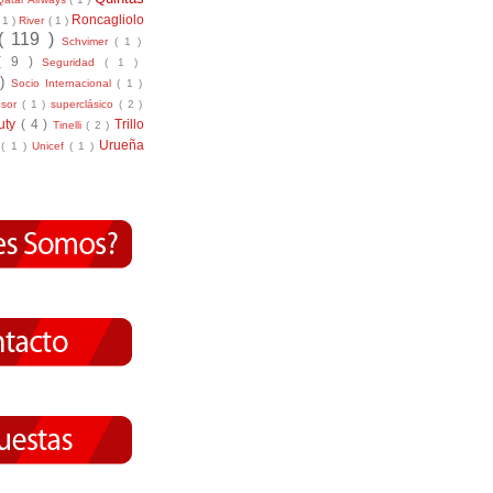
Roncagliolo
( 1 )
River
( 1 )
( 119 )
Schvimer
( 1 )
( 9 )
Seguridad
( 1 )
 )
Socio Internacional
( 1 )
nsor
( 1 )
superclásico
( 2 )
tuty
( 4 )
Trillo
Tinelli
( 2 )
Urueña
r
( 1 )
Unicef
( 1 )