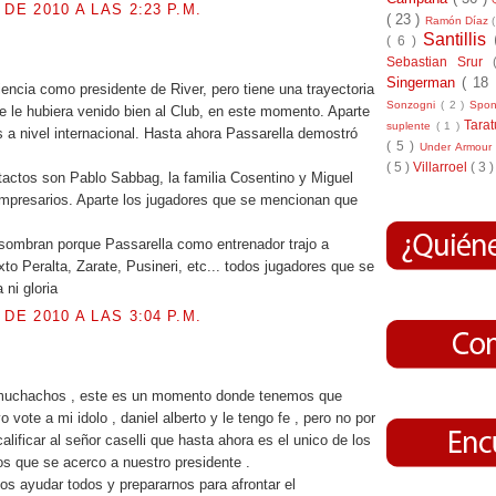
 DE 2010 A LAS 2:23 P.M.
( 23 )
Ramón Díaz
Santillis
( 6 )
.
Sebastian Srur
Singerman
( 18
iencia como presidente de River, pero tiene una trayectoria
Sonzogni
( 2 )
Spo
e le hubiera venido bien al Club, en este momento. Aparte
Tara
suplente
( 1 )
s a nivel internacional. Hasta ahora Passarella demostró
( 5 )
Under Armou
( 5 )
Villarroel
( 3 )
tactos son Pablo Sabbag, la familia Cosentino y Miguel
mpresarios. Aparte los jugadores que se mencionan que
sombran porque Passarella como entrenador trajo a
to Peralta, Zarate, Pusineri, etc... todos jugadores que se
 ni gloria
 DE 2010 A LAS 3:04 P.M.
.
uchachos , este es un momento donde tenemos que
yo vote a mi idolo , daniel alberto y le tengo fe , pero no por
lificar al señor caselli que hasta ahora es el unico de los
os que se acerco a nuestro presidente .
s ayudar todos y prepararnos para afrontar el