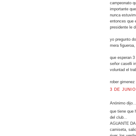
campeonato qu
importante que
nunca estuvimo
entonces que e
presidente le 
yo pregunto don
mera figueroa,
que esperan 3
señor caselli 
voluntad el tra
rober gimenez 
3 DE JUNIO
Anónimo dijo..
que tiene que h
del club...
AGUANTE DANIE
camiseta, sali
river, los ver