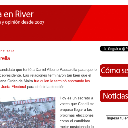
 DE 2010
rella
 candidato que tentó a Daniel Alberto Passarella para que lo
presidente. Las relaciones terminaron tan bien que el
rana Orden de Malta
fue quien le terminó aportando los
a Junta
Electoral
para definir la elección.
Hoy es un secreto a
voces que Caselli se
propuso llegar a las
próximas elecciones
como el candidato
mejor posicionado lo