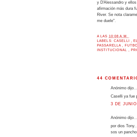
y D'Alessandro y ellos
afirmación más dura f
River. Se nota claram
me duele".
A LAS
10:08 A.M.
LABELS:
CASELLI
,
E
PASSARELLA
,
FUTB
INSTITUCIONAL
,
PR
44 COMENTARI
Anónimo dijo..
Caselli ya fue
3 DE JUNIO
Anónimo dijo..
por dios Tony.
sos un pancho 