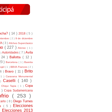
incha?
( 14 )
2018
( 5 )
ptiembre
( 2 )
9 de diciembre
FA
( 3 )
Afiches Superclasico
smo
( 227 )
Alonso
( 1 )
Avila
Autoridades
( 7 )
 )
( 24 )
Ballotta
( 12 )
23 )
Barcelona
( 1 )
Baretta
ujel
( 1 )
BBVA Frances
( 2 )
Brito
Bravo
( 11 )
 6 )
 1 )
Caravana Monumental
Caselli
( 140 )
 )
)
Copa
Chiqui Tapia
( 1 )
1 )
Copa Sudamericana
ofrio
( 253 )
Diego Turnes
Carlo
( 8 )
Elecciones
ía
( 5 )
)
Elecciones 2013