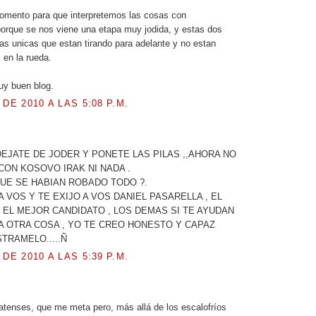
omento para que interpretemos las cosas con
porque se nos viene una etapa muy jodida, y estas dos
as unicas que estan tirando para adelante y no estan
 en la rueda.
uy buen blog.
 DE 2010 A LAS 5:08 P.M.
.
EJATE DE JODER Y PONETE LAS PILAS ,,AHORA NO
ON KOSOVO IRAK NI NADA .
UE SE HABIAN ROBADO TODO ?.
A VOS Y TE EXIJO A VOS DANIEL PASARELLA , EL
 EL MEJOR CANDIDATO , LOS DEMAS SI TE AYUDAN
 A OTRA COSA , YO TE CREO HONESTO Y CAPAZ
TRAMELO.....Ñ
 DE 2010 A LAS 5:39 P.M.
latenses, que me meta pero, más allá de los escalofríos