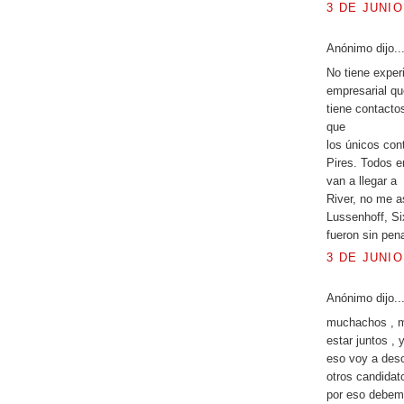
3 DE JUNIO
Anónimo dijo..
No tiene exper
empresarial qu
tiene contacto
que
los únicos con
Pires. Todos e
van a llegar a
River, no me a
Lussenhoff, Six
fueron sin pena
3 DE JUNIO
Anónimo dijo..
muchachos , m
estar juntos , 
eso voy a desca
otros candidat
por eso debemo