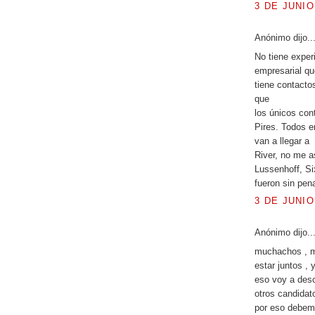
3 DE JUNIO
Anónimo dijo..
No tiene exper
empresarial qu
tiene contacto
que
los únicos con
Pires. Todos e
van a llegar a
River, no me a
Lussenhoff, Six
fueron sin pena
3 DE JUNIO
Anónimo dijo..
muchachos , m
estar juntos , 
eso voy a desca
otros candidat
por eso debemo