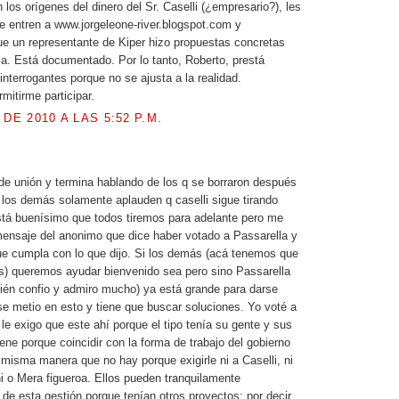
los orígenes del dinero del Sr. Caselli (¿empresario?), les
 entren a www.jorgeleone-river.blogspot.com y
e un representante de Kiper hizo propuestas concretas
a. Está documentado. Por lo tanto, Roberto, prestá
interrogantes porque no se ajusta a la realidad.
mitirme participar.
 DE 2010 A LAS 5:52 P.M.
.
de unión y termina hablando de los q se borraron después
, los demás solamente aplauden q caselli sigue tirando
tá buenísimo que todos tiremos para adelante pero me
ensaje del anonimo que dice haber votado a Passarella y
ue cumpla con lo que dijo. Si los demás (acá tenemos que
os) queremos ayudar bienvenido sea pero sino Passarella
ién confio y admiro mucho) ya está grande para darse
se metio en esto y tiene que buscar soluciones. Yo voté a
 le exigo que este ahí porque el tipo tenía su gente y sus
ene porque coincidir con la forma de trabajo del gobierno
a misma manera que no hay porque exigirle ni a Caselli, ni
oni o Mera figueroa. Ellos pueden tranquilamente
de esta gestión porque tenían otros proyectos; por decir