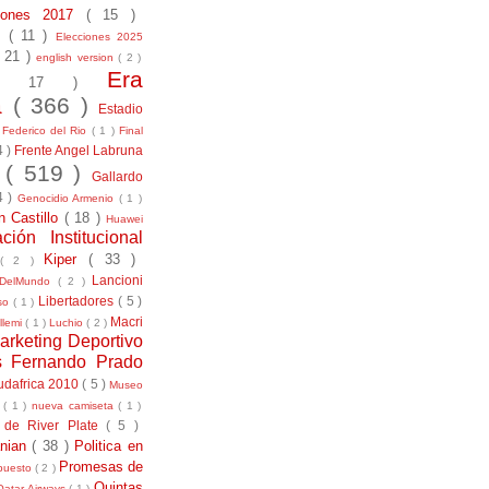
ciones 2017
( 15 )
21
( 11 )
Elecciones 2025
( 21 )
english version
( 2 )
Era
( 17 )
la
( 366 )
Estadio
)
Federico del Rio
( 1 )
Final
4 )
Frente Angel Labruna
l
( 519 )
Gallardo
4 )
Genocidio Armenio
( 1 )
n Castillo
( 18 )
Huawei
ación Institucional
Kiper
( 33 )
( 2 )
Lancioni
aDelMundo
( 2 )
Libertadores
( 5 )
uso
( 1 )
Macri
llemi
( 1 )
Luchio
( 2 )
arketing Deportivo
s Fernando Prado
udafrica 2010
( 5 )
Museo
s
( 1 )
nueva camiseta
( 1 )
 de River Plate
( 5 )
anian
( 38 )
Politica en
Promesas de
puesto
( 2 )
Quintas
Qatar Airways
( 1 )