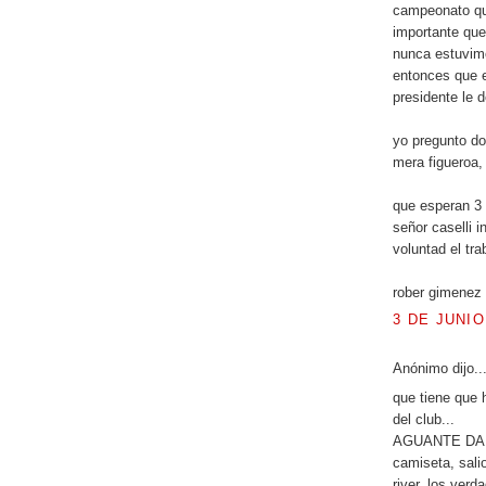
campeonato qu
importante que
nunca estuvimo
entonces que e
presidente le 
yo pregunto don
mera figueroa,
que esperan 3
señor caselli 
voluntad el tra
rober gimenez 
3 DE JUNIO
Anónimo dijo..
que tiene que h
del club...
AGUANTE DANIE
camiseta, sali
river, los ver