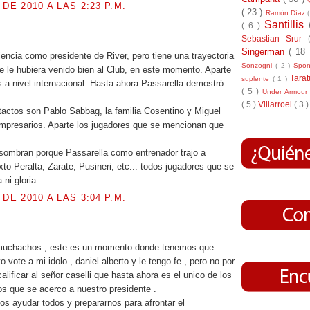
 DE 2010 A LAS 2:23 P.M.
( 23 )
Ramón Díaz
Santillis
( 6 )
.
Sebastian Srur
Singerman
( 18
iencia como presidente de River, pero tiene una trayectoria
Sonzogni
( 2 )
Spo
e le hubiera venido bien al Club, en este momento. Aparte
Tara
suplente
( 1 )
s a nivel internacional. Hasta ahora Passarella demostró
( 5 )
Under Armou
( 5 )
Villarroel
( 3 )
tactos son Pablo Sabbag, la familia Cosentino y Miguel
mpresarios. Aparte los jugadores que se mencionan que
sombran porque Passarella como entrenador trajo a
to Peralta, Zarate, Pusineri, etc... todos jugadores que se
 ni gloria
 DE 2010 A LAS 3:04 P.M.
.
uchachos , este es un momento donde tenemos que
yo vote a mi idolo , daniel alberto y le tengo fe , pero no por
lificar al señor caselli que hasta ahora es el unico de los
os que se acerco a nuestro presidente .
s ayudar todos y prepararnos para afrontar el