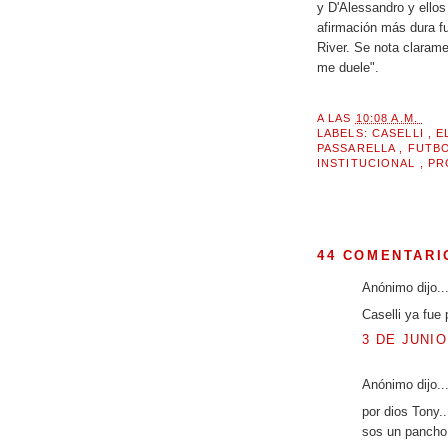
y D'Alessandro y ellos
afirmación más dura f
River. Se nota claram
me duele".
A LAS
10:08 A.M.
LABELS:
CASELLI
,
E
PASSARELLA
,
FUTB
INSTITUCIONAL
,
PR
44 COMENTARI
Anónimo dijo..
Caselli ya fue
3 DE JUNIO
Anónimo dijo..
por dios Tony.
sos un pancho 