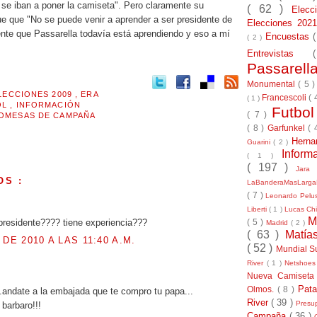
 se iban a poner la camiseta". Pero claramente su
( 62 )
Elec
ue que "No se puede venir a aprender a ser presidente de
Elecciones 20
ente que Passarella todavía está aprendiendo y eso a mí
Encuestas
( 2 )
Entrevistas
Passarel
Monumental
( 5 
LECCIONES 2009
,
ERA
Francescoli
( 
( 1 )
OL
,
INFORMACIÓN
Futbo
( 7 )
OMESAS DE CAMPAÑA
( 8 )
Garfunkel
( 
Herna
Guarini
( 2 )
Inform
( 1 )
( 197 )
Jara
OS :
LaBanderaMasLarg
( 7 )
Leonardo Pel
.
Liberti
( 1 )
Lucas Chi
M
 presidente???? tiene experiencia???
( 5 )
Madrid
( 2 )
( 63 )
Matía
 DE 2010 A LAS 11:40 A.M.
( 52 )
Mundial S
River
( 1 )
Netshoe
.
Nueva Camiseta
Pat
Olmos.
( 8 )
..andate a la embajada que te compro tu papa...
River
( 39 )
Presu
barbaro!!!
Campaña
( 36 )