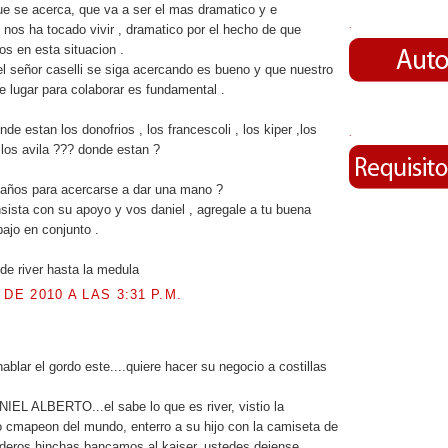
e se acerca, que va a ser el mas dramatico y e
.
 nos ha tocado vivir , dramatico por el hecho de que
s en esta situacion .
l señor caselli se siga acercando es bueno y que nuestro
de lugar para colaborar es fundamental .
de estan los donofrios , los francescoli , los kiper ,los
.
 los avila ??? donde estan ?
 años para acercarse a dar una mano ?
insista con su apoyo y vos daniel , agregale a tu buena
bajo en conjunto .
de river hasta la medula
 DE 2010 A LAS 3:31 P.M.
.
ablar el gordo este....quiere hacer su negocio a costillas
L ALBERTO...el sabe lo que es river, vistio la
o cmapeon del mundo, enterro a su hijo con la camiseta de
daderos hinchas bancamos al kaiser, ustedes dejense