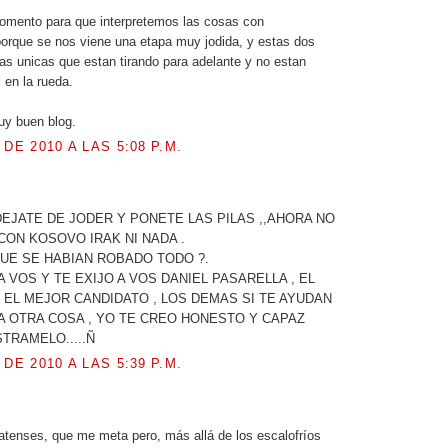
omento para que interpretemos las cosas con
porque se nos viene una etapa muy jodida, y estas dos
as unicas que estan tirando para adelante y no estan
 en la rueda.
uy buen blog.
 DE 2010 A LAS 5:08 P.M.
.
EJATE DE JODER Y PONETE LAS PILAS ,,AHORA NO
ON KOSOVO IRAK NI NADA .
UE SE HABIAN ROBADO TODO ?.
A VOS Y TE EXIJO A VOS DANIEL PASARELLA , EL
 EL MEJOR CANDIDATO , LOS DEMAS SI TE AYUDAN
 A OTRA COSA , YO TE CREO HONESTO Y CAPAZ
TRAMELO.....Ñ
 DE 2010 A LAS 5:39 P.M.
latenses, que me meta pero, más allá de los escalofríos