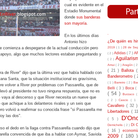
cual es evidente en el
Estadio Monumental
donde
sus banderas
son mayoría
.
-
En los últimos días
¿De quién es h
Antonio hizo
2019
( 1 )
28 de Se
e comienza a despegarse de la actual conducción pero
Adidas
( 7 )
A
( 2 )
 apoyo, algo que muchos lectores estaban preguntando y
Aguilari
( 2 )
Amui
( 2 )
Aragón
( 2
( 21 )
Ballota
a de River" dijo que la última vez que había hablado con
Banderometro
( 
na Santa, que la situación institucional es gravísima,
( 1 )
Barreiro
( 2 )
Bar
re volver a River por problemas con Passarella, que de
Belli
( 3 )
Boca
(
llevó al presidente no tuvo ninguna respuesta, que no es
( 54 )
Burzaco
(
e vaya al descenso y que River necesita un nueve que
( 2 )
Cascio
( 1
 que achique a los delanteros rivales y un seis que
Cavallero
( 32 
o volvió a reafirmar su conocida frase "si Passarella me
Libertadores
( 1
oy las dos".
D'On
( 5 )
Di 
Demichelis
( 2 )
o el dedo en la llaga contra Passarella cuando dijo que
( 16 )
econom
arella convencida de que iba a hablar con Aymar, Saviola
2009
( 180 