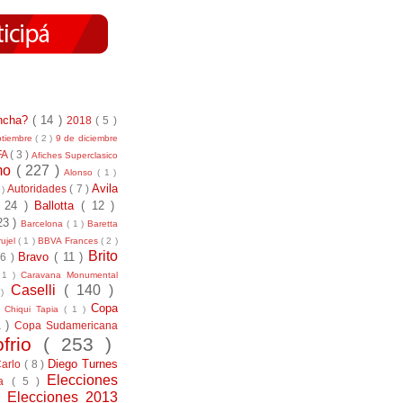
incha?
( 14 )
2018
( 5 )
ptiembre
( 2 )
9 de diciembre
FA
( 3 )
Afiches Superclasico
smo
( 227 )
Alonso
( 1 )
Avila
Autoridades
( 7 )
 )
( 24 )
Ballotta
( 12 )
23 )
Barcelona
( 1 )
Baretta
ujel
( 1 )
BBVA Frances
( 2 )
Brito
Bravo
( 11 )
 6 )
 1 )
Caravana Monumental
Caselli
( 140 )
 )
)
Copa
Chiqui Tapia
( 1 )
1 )
Copa Sudamericana
ofrio
( 253 )
Diego Turnes
Carlo
( 8 )
Elecciones
ía
( 5 )
)
Elecciones 2013