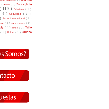
Roncagliolo
( 1 )
River
( 1 )
( 119 )
Schvimer
( 1 )
( 9 )
Seguridad
( 1 )
 )
Socio Internacional
( 1 )
nsor
( 1 )
superclásico
( 2 )
tuty
( 4 )
Trillo
Tinelli
( 2 )
Urueña
r
( 1 )
Unicef
( 1 )