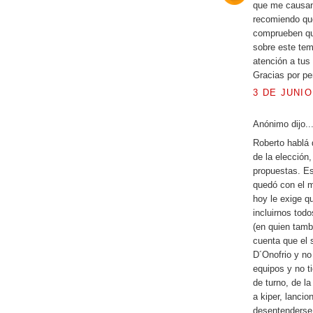
que me causan 
recomiendo que
comprueben qu
sobre este tem
atención a tus 
Gracias por per
3 DE JUNIO
Anónimo dijo..
Roberto hablá 
de la elección
propuestas. Es
quedó con el m
hoy le exige q
incluirnos tod
(en quien tamb
cuenta que el 
D´Onofrio y no
equipos y no ti
de turno, de l
a kiper, lanci
desentenderse 