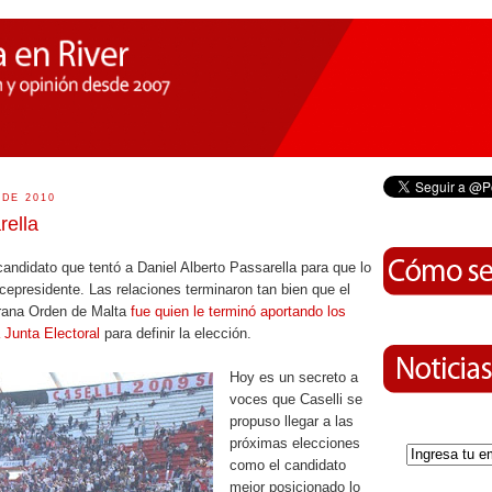
 DE 2010
rella
 candidato que tentó a Daniel Alberto Passarella para que lo
presidente. Las relaciones terminaron tan bien que el
rana Orden de Malta
fue quien le terminó aportando los
a Junta
Electoral
para definir la elección.
Hoy es un secreto a
voces que Caselli se
propuso llegar a las
próximas elecciones
como el candidato
mejor posicionado lo