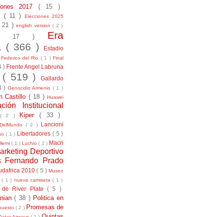
ciones 2017
( 15 )
21
( 11 )
Elecciones 2025
( 21 )
english version
( 2 )
Era
( 17 )
la
( 366 )
Estadio
)
Federico del Rio
( 1 )
Final
4 )
Frente Angel Labruna
l
( 519 )
Gallardo
4 )
Genocidio Armenio
( 1 )
n Castillo
( 18 )
Huawei
ación Institucional
Kiper
( 33 )
( 2 )
Lancioni
aDelMundo
( 2 )
Libertadores
( 5 )
uso
( 1 )
Macri
llemi
( 1 )
Luchio
( 2 )
arketing Deportivo
s Fernando Prado
udafrica 2010
( 5 )
Museo
s
( 1 )
nueva camiseta
( 1 )
 de River Plate
( 5 )
anian
( 38 )
Politica en
Promesas de
puesto
( 2 )
Quintas
Qatar Airways
( 1 )