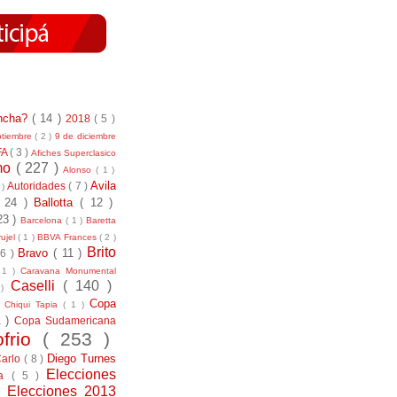
incha?
( 14 )
2018
( 5 )
ptiembre
( 2 )
9 de diciembre
FA
( 3 )
Afiches Superclasico
smo
( 227 )
Alonso
( 1 )
Avila
Autoridades
( 7 )
 )
( 24 )
Ballotta
( 12 )
23 )
Barcelona
( 1 )
Baretta
ujel
( 1 )
BBVA Frances
( 2 )
Brito
Bravo
( 11 )
 6 )
 1 )
Caravana Monumental
Caselli
( 140 )
 )
)
Copa
Chiqui Tapia
( 1 )
1 )
Copa Sudamericana
ofrio
( 253 )
Diego Turnes
Carlo
( 8 )
Elecciones
ía
( 5 )
)
Elecciones 2013