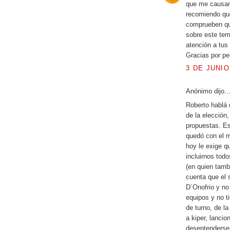
que me causan 
recomiendo que
comprueben qu
sobre este tem
atención a tus 
Gracias por per
3 DE JUNIO
Anónimo dijo..
Roberto hablá 
de la elección
propuestas. Es
quedó con el m
hoy le exige q
incluirnos tod
(en quien tamb
cuenta que el 
D´Onofrio y no
equipos y no ti
de turno, de l
a kiper, lanci
desentenderse 