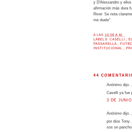
y D'Alessandro y ellos
afirmación más dura f
River. Se nota claram
me duele".
A LAS
10:08 A.M.
LABELS:
CASELLI
,
E
PASSARELLA
,
FUTB
INSTITUCIONAL
,
PR
44 COMENTARI
Anónimo dijo..
Caselli ya fue
3 DE JUNIO
Anónimo dijo..
por dios Tony.
sos un pancho 