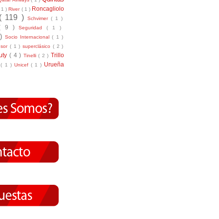
Roncagliolo
( 1 )
River
( 1 )
( 119 )
Schvimer
( 1 )
( 9 )
Seguridad
( 1 )
 )
Socio Internacional
( 1 )
nsor
( 1 )
superclásico
( 2 )
tuty
( 4 )
Trillo
Tinelli
( 2 )
Urueña
r
( 1 )
Unicef
( 1 )