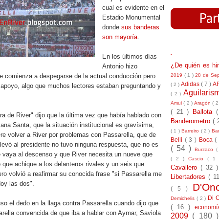
cual es evidente en el
Estadio Monumental
donde
sus banderas
son mayoría
.
-
En los últimos días
¿De quién es h
Antonio hizo
2019
( 1 )
28 de Se
e comienza a despegarse de la actual conducción pero
Adidas
( 7 )
A
( 2 )
 apoyo, algo que muchos lectores estaban preguntando y
Aguilari
( 2 )
Amui
( 2 )
Aragón
( 2
( 21 )
Ballota
a de River" dijo que la última vez que había hablado con
Banderometro
( 
na Santa, que la situación institucional es gravísima,
( 1 )
Barreiro
( 2 )
Bar
re volver a River por problemas con Passarella, que de
Belli
( 3 )
Boca
(
llevó al presidente no tuvo ninguna respuesta, que no es
( 54 )
Burzaco
(
e vaya al descenso y que River necesita un nueve que
( 2 )
Cascio
( 1
 que achique a los delanteros rivales y un seis que
Cavallero
( 32 
o volvió a reafirmar su conocida frase "si Passarella me
Libertadores
( 1
oy las dos".
D'On
( 5 )
Di 
Demichelis
( 2 )
o el dedo en la llaga contra Passarella cuando dijo que
( 16 )
econom
arella convencida de que iba a hablar con Aymar, Saviola
2009
( 180 