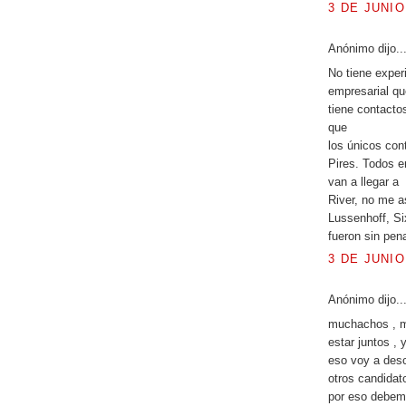
3 DE JUNIO
Anónimo dijo..
No tiene exper
empresarial qu
tiene contacto
que
los únicos con
Pires. Todos e
van a llegar a
River, no me a
Lussenhoff, Six
fueron sin pena
3 DE JUNIO
Anónimo dijo..
muchachos , m
estar juntos , 
eso voy a desca
otros candidat
por eso debemo