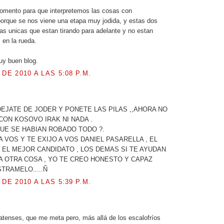
omento para que interpretemos las cosas con
porque se nos viene una etapa muy jodida, y estas dos
as unicas que estan tirando para adelante y no estan
 en la rueda.
uy buen blog.
 DE 2010 A LAS 5:08 P.M.
.
EJATE DE JODER Y PONETE LAS PILAS ,,AHORA NO
ON KOSOVO IRAK NI NADA .
UE SE HABIAN ROBADO TODO ?.
A VOS Y TE EXIJO A VOS DANIEL PASARELLA , EL
 EL MEJOR CANDIDATO , LOS DEMAS SI TE AYUDAN
 A OTRA COSA , YO TE CREO HONESTO Y CAPAZ
TRAMELO.....Ñ
 DE 2010 A LAS 5:39 P.M.
latenses, que me meta pero, más allá de los escalofríos