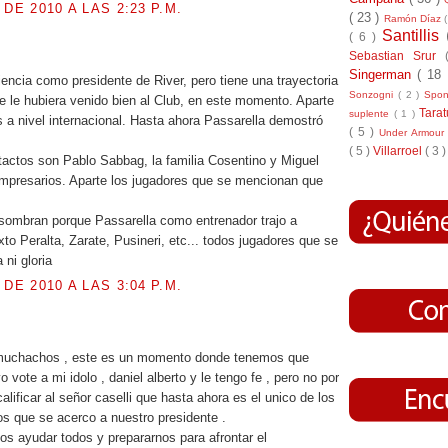
 DE 2010 A LAS 2:23 P.M.
( 23 )
Ramón Díaz
Santillis
( 6 )
.
Sebastian Srur
Singerman
( 18
iencia como presidente de River, pero tiene una trayectoria
Sonzogni
( 2 )
Spo
e le hubiera venido bien al Club, en este momento. Aparte
Tara
suplente
( 1 )
s a nivel internacional. Hasta ahora Passarella demostró
( 5 )
Under Armou
( 5 )
Villarroel
( 3 )
tactos son Pablo Sabbag, la familia Cosentino y Miguel
mpresarios. Aparte los jugadores que se mencionan que
sombran porque Passarella como entrenador trajo a
to Peralta, Zarate, Pusineri, etc... todos jugadores que se
 ni gloria
 DE 2010 A LAS 3:04 P.M.
.
uchachos , este es un momento donde tenemos que
yo vote a mi idolo , daniel alberto y le tengo fe , pero no por
lificar al señor caselli que hasta ahora es el unico de los
os que se acerco a nuestro presidente .
s ayudar todos y prepararnos para afrontar el