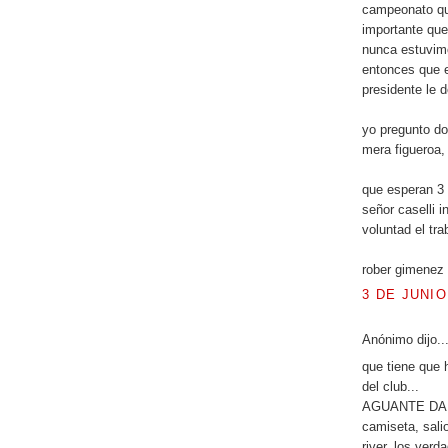
campeonato qu
importante que
nunca estuvimo
entonces que e
presidente le 
yo pregunto don
mera figueroa,
que esperan 3
señor caselli 
voluntad el tra
rober gimenez 
3 DE JUNIO
Anónimo dijo..
que tiene que h
del club...
AGUANTE DANIE
camiseta, sali
river, los ver