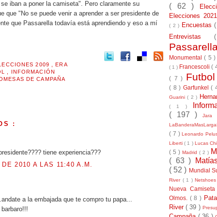
 se iban a poner la camiseta". Pero claramente su
( 62 )
Elec
ue que "No se puede venir a aprender a ser presidente de
Elecciones 20
ente que Passarella todavía está aprendiendo y eso a mí
Encuestas
( 2 )
Entrevistas
Passarel
Monumental
( 5 
LECCIONES 2009
,
ERA
Francescoli
( 
( 1 )
OL
,
INFORMACIÓN
Futbo
( 7 )
OMESAS DE CAMPAÑA
( 8 )
Garfunkel
( 
Herna
Guarini
( 2 )
Inform
( 1 )
( 197 )
Jara
OS :
LaBanderaMasLarg
( 7 )
Leonardo Pel
.
Liberti
( 1 )
Lucas Chi
M
 presidente???? tiene experiencia???
( 5 )
Madrid
( 2 )
( 63 )
Matía
 DE 2010 A LAS 11:40 A.M.
( 52 )
Mundial S
River
( 1 )
Netshoe
.
Nueva Camiseta
Pat
Olmos.
( 8 )
..andate a la embajada que te compro tu papa...
River
( 39 )
Presu
barbaro!!!
Campaña
( 36 )