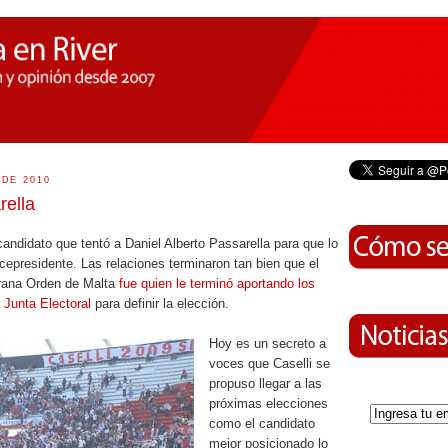
 DE 2010
rella
 candidato que tentó a Daniel Alberto Passarella para que lo
presidente. Las relaciones terminaron tan bien que el
rana Orden de Malta
fue quien le terminó aportando los
a Junta
Electoral
para definir la elección.
Hoy es un secreto a
voces que Caselli se
propuso llegar a las
próximas elecciones
como el candidato
mejor posicionado lo