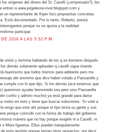
los orígenes del dinero del Sr. Caselli (¿empresario?), les
 entren a www.jorgeleone-river.blogspot.com y
e un representante de Kiper hizo propuestas concretas
a. Está documentado. Por lo tanto, Roberto, prestá
interrogantes porque no se ajusta a la realidad.
mitirme participar.
 DE 2010 A LAS 5:52 P.M.
.
de unión y termina hablando de los q se borraron después
, los demás solamente aplauden q caselli sigue tirando
tá buenísimo que todos tiremos para adelante pero me
ensaje del anonimo que dice haber votado a Passarella y
ue cumpla con lo que dijo. Si los demás (acá tenemos que
os) queremos ayudar bienvenido sea pero sino Passarella
ién confio y admiro mucho) ya está grande para darse
se metio en esto y tiene que buscar soluciones. Yo voté a
 le exigo que este ahí porque el tipo tenía su gente y sus
ene porque coincidir con la forma de trabajo del gobierno
a misma manera que no hay porque exigirle ni a Caselli, ni
oni o Mera figueroa. Ellos pueden tranquilamente
de esta gestión porque tenían otros proyectos; por decir