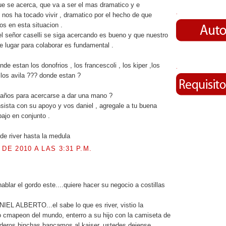
e se acerca, que va a ser el mas dramatico y e
.
 nos ha tocado vivir , dramatico por el hecho de que
s en esta situacion .
l señor caselli se siga acercando es bueno y que nuestro
de lugar para colaborar es fundamental .
de estan los donofrios , los francescoli , los kiper ,los
.
 los avila ??? donde estan ?
 años para acercarse a dar una mano ?
insista con su apoyo y vos daniel , agregale a tu buena
bajo en conjunto .
de river hasta la medula
 DE 2010 A LAS 3:31 P.M.
.
ablar el gordo este....quiere hacer su negocio a costillas
L ALBERTO...el sabe lo que es river, vistio la
o cmapeon del mundo, enterro a su hijo con la camiseta de
daderos hinchas bancamos al kaiser, ustedes dejense