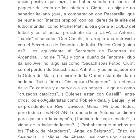
unico positivo que hizo, fue haber votado en contra el
paquete de venta de las inferiores. Cierto... es hijo de un
senador Italiano (que, a comparacion con Passarella, que
se reune por "meritos propios" con los lideres de la elite del
futbol mundial, como Michel Plattini, otra gloria e IDOLO del
futbol y es el actual presidente de la UEFA, a Antonio,
"papito" el senador "Don Caselli", le arreglo una entrevista
con el Secretario de Deportes de Italia, Rocco Crini (quien
es?... es equivalente al Secretario de Deportes de
Argentina"... no de FIFA.) y con el dueño de "enorme" club
italiano Avellino, algo asi como "Sacachispas Futbol Club",
con el perdon de Sacachispas. Ahhh! ... y es embajador de
la Orden de Malta, (la misión de la Orden está definida en
su lema "Tuitio Fidei et Obsequium Pauperum" - la defensa
de la Fe catolica y el servicio a los pobres... algo asi como
"cruzados catolicos"...) Quienes estan con Caselli?: entre
otros, los ex-Aguilaristas como Poblet-Videla, y Barujel, y el
ex-presidente de River Davicce. Genial! Mi Dios, todos,
pero todos ellos RESTAN. Lo que si tiene Antonio, es dinero
para gastar en la campaña, (Tambien de papi senador?, o
viene de la industria lactea?...) Probablemente muchos de
los "Pablo, de Mataderos", "Angel de Belgrano", "Enzo, de
Saavedra", y "Miguel, del Abasto", asi como uno cuantos