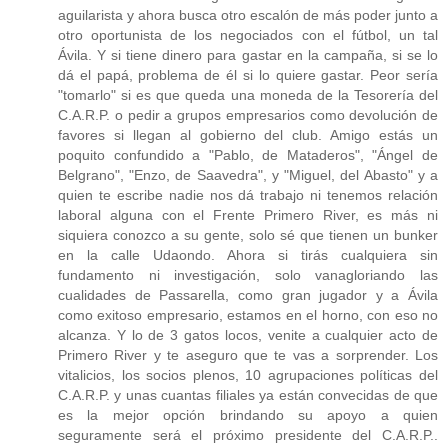
aguilarista y ahora busca otro escalón de más poder junto a
otro oportunista de los negociados con el fútbol, un tal
Ávila. Y si tiene dinero para gastar en la campaña, si se lo
dá el papá, problema de él si lo quiere gastar. Peor sería
"tomarlo" si es que queda una moneda de la Tesorería del
C.A.R.P. o pedir a grupos empresarios como devolución de
favores si llegan al gobierno del club. Amigo estás un
poquito confundido a "Pablo, de Mataderos", "Ángel de
Belgrano", "Enzo, de Saavedra", y "Miguel, del Abasto" y a
quien te escribe nadie nos dá trabajo ni tenemos relación
laboral alguna con el Frente Primero River, es más ni
siquiera conozco a su gente, solo sé que tienen un bunker
en la calle Udaondo. Ahora si tirás cualquiera sin
fundamento ni investigación, solo vanagloriando las
cualidades de Passarella, como gran jugador y a Ávila
como exitoso empresario, estamos en el horno, con eso no
alcanza. Y lo de 3 gatos locos, venite a cualquier acto de
Primero River y te aseguro que te vas a sorprender. Los
vitalicios, los socios plenos, 10 agrupaciones políticas del
C.A.R.P. y unas cuantas filiales ya están convecidas de que
es la mejor opción brindando su apoyo a quien
seguramente será el próximo presidente del C.A.R.P..