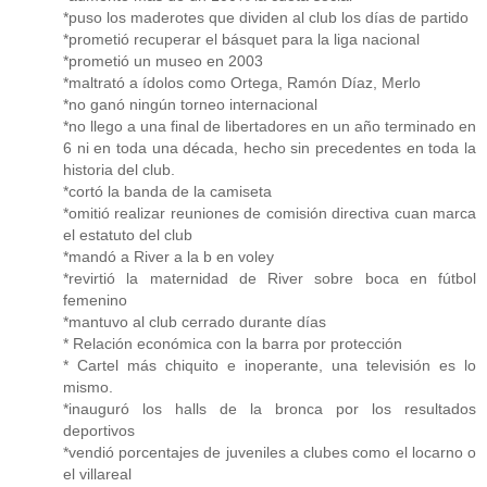
*puso los maderotes que dividen al club los días de partido
*prometió recuperar el básquet para la liga nacional
*prometió un museo en 2003
*maltrató a ídolos como Ortega, Ramón Díaz, Merlo
*no ganó ningún torneo internacional
*no llego a una final de libertadores en un año terminado en
6 ni en toda una década, hecho sin precedentes en toda la
historia del club.
*cortó la banda de la camiseta
*omitió realizar reuniones de comisión directiva cuan marca
el estatuto del club
*mandó a River a la b en voley
*revirtió la maternidad de River sobre boca en fútbol
femenino
*mantuvo al club cerrado durante días
* Relación económica con la barra por protección
* Cartel más chiquito e inoperante, una televisión es lo
mismo.
*inauguró los halls de la bronca por los resultados
deportivos
*vendió porcentajes de juveniles a clubes como el locarno o
el villareal