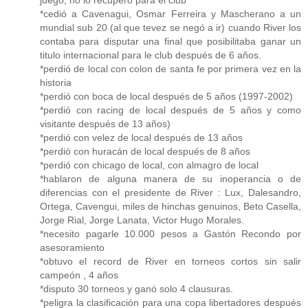
juego, no lo recupero para el club
*cedió a Cavenagui, Osmar Ferreira y Mascherano a un
mundial sub 20 (al que tevez se negó a ir) cuando River los
contaba para disputar una final que posibilitaba ganar un
titulo internacional para le club después de 6 años.
*perdió de local con colon de santa fe por primera vez en la
historia
*perdió con boca de local después de 5 años (1997-2002)
*perdió con racing de local después de 5 años y como
visitante después de 13 años)
*perdió con velez de local después de 13 años
*perdió con huracán de local después de 8 años
*perdió con chicago de local, con almagro de local
*hablaron de alguna manera de su inoperancia o de
diferencias con el presidente de River : Lux, Dalesandro,
Ortega, Cavengui, miles de hinchas genuinos, Beto Casella,
Jorge Rial, Jorge Lanata, Victor Hugo Morales.
*necesito pagarle 10.000 pesos a Gastón Recondo por
asesoramiento
*obtuvo el record de River en torneos cortos sin salir
campeón , 4 años
*disputo 30 torneos y ganó solo 4 clausuras.
*peligra la clasificación para una copa libertadores después