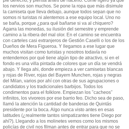
pie derecho, y piensa antes de hacerlo. Come ligero ya que
los nervios son muchos. Se pone la ropa que más disimule
la camiseta que lleva debajo, aunque todos sepan que no
somos ni turistas ni alentemos a ese equipo local. Uno no
se baña, porque ¿para qué bañarse si va al chiquero?
Agarra las monedas, su ilusión del semestre y emprende
camino a la ribera del mal olor. En el camino se encuentra
con carteles casi extranjeros de Gestión Caselli o los de los
Dueños de Mera Figueroa. Y llegamos a ese lugar que
muchos visitan como turistas y nosotros todavía no
entendemos por qué tiene algún tipo de atractivo, si en el
fondo es una villa pintada de colores que un día se vendrá
abajo. Y llega ahi, donde empieza a ver camisetas blancas
y rojas de River, rojas del Bayern Munchen, rojas y negras
del Milan, varios por ahí con otras de sus agrupaciones o
candidatos y los tradicionales barbijos. Todos los
condimentos para el folklore. Empiezan los "cacheos"
infinitos, los vivoreos por ese barrio feo. Dicho sea de paso,
llamó la atención la cantidad de banderas de Quintás
presidente por la boca. Algo nunca visto antes en esas
latitudes (¿realmente tantos simpatizantes tiene Diego por
ahí?). Llegando a los molinetes vemos como los mismos
policías de civil nos filman antes de entrar para que no se