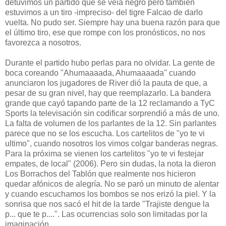
detuvimos un partido que se veía negro pero también
estuvimos a un tiro -impreciso- del tigre Falcao de darlo
vuelta. No pudo ser. Siempre hay una buena razón para que
el último tiro, ese que rompe con los pronósticos, no nos
favorezca a nosotros.
Durante el partido hubo perlas para no olvidar. La gente de
boca coreando "Ahumaaaada, Ahumaaaada" cuando
anunciaron los jugadores de River dió la pauta de que, a
pesar de su gran nivel, hay que reemplazarlo. La bandera
grande que cayó tapando parte de la 12 reclamando a TyC
Sports la televisación sin codificar sorprendió a más de uno.
La falta de volumen de los parlantes de la 12. Sin parlantes
parece que no se los escucha. Los cartelitos de "yo te vi
ultimo", cuando nosotros los vimos colgar banderas negras.
Para la próxima se vienen los cartelitos "yo te vi festejar
empates, de local" (2006). Pero sin dudas, la nota la dieron
Los Borrachos del Tablón que realmente nos hicieron
quedar afónicos de alegría. No se paró un minuto de alentar
y cuando escuchamos los bombos se nos erizó la piel. Y la
sonrisa que nos sacó el hit de la tarde "Trajiste dengue la
p... que te p....". Las ocurrencias solo son limitadas por la
imaginación.