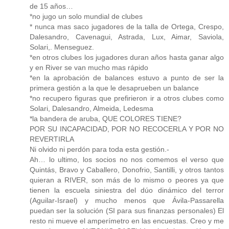
de 15 años…
*no jugo un solo mundial de clubes
* nunca mas saco jugadores de la talla de Ortega, Crespo,
Dalesandro, Cavenagui, Astrada, Lux, Aimar, Saviola,
Solari,. Menseguez.
*en otros clubes los jugadores duran años hasta ganar algo
y en River se van mucho mas rápido
*en la aprobación de balances estuvo a punto de ser la
primera gestión a la que le desaprueben un balance
*no recupero figuras que prefirieron ir a otros clubes como
Solari, Dalesandro, Almeida, Ledesma
*la bandera de aruba, QUE COLORES TIENE?
POR SU INCAPACIDAD, POR NO RECOCERLA Y POR NO
REVERTIRLA
Ni olvido ni perdón para toda esta gestión.-
Ah… lo ultimo, los socios no nos comemos el verso que
Quintás, Bravo y Caballero, Donofrio, Santilli, y otros tantos
quieran a RIVER, son más de lo mismo o peores ya que
tienen la escuela siniestra del dúo dinámico del terror
(Aguilar-Israel) y mucho menos que Ávila-Passarella
puedan ser la solución (SI para sus finanzas personales) El
resto ni mueve el amperímetro en las encuestas. Creo y me