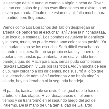
les escape detalle aunque cuanto a algún hincha de River
le tiran con balas de plomo esas filmaciones no existen o no
sirven para nada. Finalmente estamos ahí, falta mucho para
el partido pero llegamos.
Vemos como Los Borrachos del Tablón despliegan un
arsenal de banderas al escuchar "ahí viene la hinchadaaaa,
que loca que estaaaa". Los bombos devuelven la gentileza
y la boca, muda, no puede creer tanto color, tanta pasión. Ya
sin parlantes no se los escucha. Será dificil escucharlos
cuando ni siquiera llenan su propio estadio y tienen que
apelar a los turistas para intentarlo en esa vendita tercer
bandeja que, de Macri para acá, jamás pudo completarse
(gracias Elizabeth y Luis por las fotos). Algún hincha de ese
club, muy cercano a los dirigentes, nos susurró al oído que
si el derecho de admisión funcionaba y no había ningún
colado, hoy no llenaban ni la segunda bandeja.
El partido, basicamente se dividió, al igual que lo hace el
árbitro, en dos etapas, River desapareció en el primer
tiempo y se transformó en el segundo luego del gol de
Palermo. De la mano de una genialidad de Gallardo