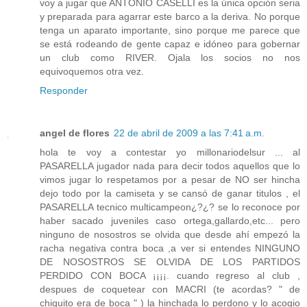
voy a jugar que ANTONIO CASELLI es la única opción seria
y preparada para agarrar este barco a la deriva. No porque
tenga un aparato importante, sino porque me parece que
se está rodeando de gente capaz e idóneo para gobernar
un club como RIVER. Ojala los socios no nos
equivoquemos otra vez.
Responder
angel de flores
22 de abril de 2009 a las 7:41 a.m.
hola te voy a contestar yo millonariodelsur ... al
PASARELLA jugador nada para decir todos aquellos que lo
vimos jugar lo respetamos por a pesar de NO ser hincha
dejo todo por la camiseta y se cansó de ganar titulos , el
PASARELLA tecnico multicampeon¿?¿? se lo reconoce por
haber sacado juveniles caso ortega,gallardo,etc... pero
ninguno de nosostros se olvida que desde ahí empezó la
racha negativa contra boca ,a ver si entendes NINGUNO
DE NOSOSTROS SE OLVIDA DE LOS PARTIDOS
PERDIDO CON BOCA ¡¡¡¡. cuando regreso al club ,
despues de coquetear con MACRI (te acordas? " de
chiquito era de boca " ) la hinchada lo perdono y lo acogio