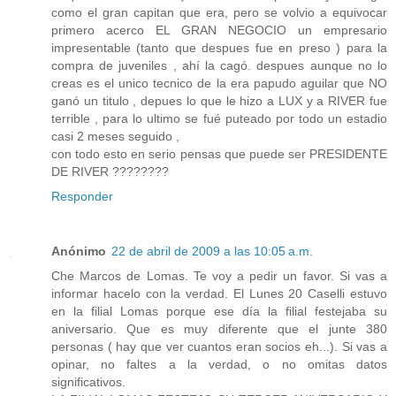
como el gran capitan que era, pero se volvio a equivocar
primero acerco EL GRAN NEGOCIO un empresario
impresentable (tanto que despues fue en preso ) para la
compra de juveniles , ahí la cagó. despues aunque no lo
creas es el unico tecnico de la era papudo aguilar que NO
ganó un titulo , depues lo que le hizo a LUX y a RIVER fue
terrible , para lo ultimo se fué puteado por todo un estadio
casi 2 meses seguido ,
con todo esto en serio pensas que puede ser PRESIDENTE
DE RIVER ????????
Responder
Anónimo
22 de abril de 2009 a las 10:05 a.m.
Che Marcos de Lomas. Te voy a pedir un favor. Si vas a
informar hacelo con la verdad. El Lunes 20 Caselli estuvo
en la filial Lomas porque ese día la filial festejaba su
aniversario. Que es muy diferente que el junte 380
personas ( hay que ver cuantos eran socios eh...). Si vas a
opinar, no faltes a la verdad, o no omitas datos
significativos.