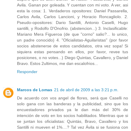
Avila. Ganan por goleada. Y cuentan con mi voto. A ver, asi
esta la cosa: 1. Verdaderos opositores: Daniel Passarella,
Carlos Avila, Carlos Lancioni, y Horacio Roncagliolo. 2.
Pseudo-opositores: Dario Santilli, Antonio Caselli, Hugo
santilli, y Rodolfo D'Onofrio. (abstencion...) 3. Inclasificable:
Mariano Mera Figueroa (de que "corno" salio?... lo unico,
un padre conocido) 4. "Oficialistas-Aguilaristas" (por favor
socios abstenerse de estos candidatos, otra vez sopa! Si
siquiera estas pensando en ellos, por favor, revee tus
posiciones, o no votes...) Diego Quintas, Cavallero, y Daniel
Bravo. Estos 2ultimos, me dan escalofrios...
Responder
Marcos de Lomas
21 de abril de 2009 a las 3:21 p.m.
De acuerdo con vos angel de flores, será que Caselli no
solo gana con las banderas y la publicidad, sino que los
encuestadores privados ya le dan más del 30% de
intención de voto en los socios habilitados. Mientras que si
se juntan los oficialistas: Quintás, Bravo, Cavallero y los
Santilli ni mueven el 1%....? Tal vez Ávila si se fusiona con