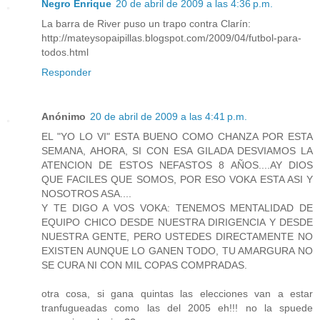
Negro Enrique
20 de abril de 2009 a las 4:36 p.m.
La barra de River puso un trapo contra Clarín:
http://mateysopaipillas.blogspot.com/2009/04/futbol-para-
todos.html
Responder
Anónimo
20 de abril de 2009 a las 4:41 p.m.
EL "YO LO VI" ESTA BUENO COMO CHANZA POR ESTA
SEMANA, AHORA, SI CON ESA GILADA DESVIAMOS LA
ATENCION DE ESTOS NEFASTOS 8 AÑOS....AY DIOS
QUE FACILES QUE SOMOS, POR ESO VOKA ESTA ASI Y
NOSOTROS ASA....
Y TE DIGO A VOS VOKA: TENEMOS MENTALIDAD DE
EQUIPO CHICO DESDE NUESTRA DIRIGENCIA Y DESDE
NUESTRA GENTE, PERO USTEDES DIRECTAMENTE NO
EXISTEN AUNQUE LO GANEN TODO, TU AMARGURA NO
SE CURA NI CON MIL COPAS COMPRADAS.
otra cosa, si gana quintas las elecciones van a estar
tranfugueadas como las del 2005 eh!!! no la spuede