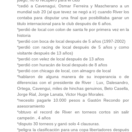
juego, no lo recupero para el club
*cedió a Cavenagui, Osmar Ferreira y Mascherano a un
mundial sub 20 (al que tevez se negó a ir) cuando River los
contaba para disputar una final que posibilitaba ganar un
titulo internacional para le club después de 6 años.
*perdió de local con colon de santa fe por primera vez en la
historia
*perdió con boca de local después de 5 años (1997-2002)
*perdió con racing de local después de 5 años y como
visitante después de 13 años)
*perdió con velez de local después de 13 años
*perdió con huracán de local después de 8 años
*perdió con chicago de local, con almagro de local
*hablaron de alguna manera de su inoperancia o de
diferencias con el presidente de River : Lux, Dalesandro,
Ortega, Cavengui, miles de hinchas genuinos, Beto Casella,
Jorge Rial, Jorge Lanata, Victor Hugo Morales.
*necesito pagarle 10.000 pesos a Gastón Recondo por
asesoramiento
*obtuvo el record de River en torneos cortos sin salir
campeón , 4 años
*disputo 30 torneos y ganó solo 4 clausuras.
*peligra la clasificación para una copa libertadores después