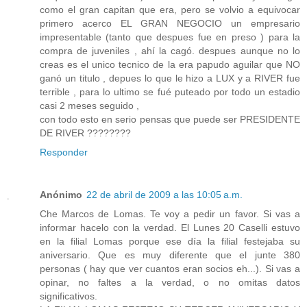
como el gran capitan que era, pero se volvio a equivocar
primero acerco EL GRAN NEGOCIO un empresario
impresentable (tanto que despues fue en preso ) para la
compra de juveniles , ahí la cagó. despues aunque no lo
creas es el unico tecnico de la era papudo aguilar que NO
ganó un titulo , depues lo que le hizo a LUX y a RIVER fue
terrible , para lo ultimo se fué puteado por todo un estadio
casi 2 meses seguido ,
con todo esto en serio pensas que puede ser PRESIDENTE
DE RIVER ????????
Responder
Anónimo
22 de abril de 2009 a las 10:05 a.m.
Che Marcos de Lomas. Te voy a pedir un favor. Si vas a
informar hacelo con la verdad. El Lunes 20 Caselli estuvo
en la filial Lomas porque ese día la filial festejaba su
aniversario. Que es muy diferente que el junte 380
personas ( hay que ver cuantos eran socios eh...). Si vas a
opinar, no faltes a la verdad, o no omitas datos
significativos.