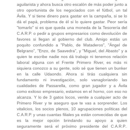
aguilarista y ahora busca otro escalón de más poder junto a
otro oportunista de los negociados con el fútbol, un tal
Ávila. Y si tiene dinero para gastar en la campaña, si se lo
dá el papá, problema de él si lo quiere gastar. Peor sería
"tomarlo" si es que queda una moneda de la Tesorería del
C.A.R.P. o pedir a grupos empresarios como devolución de
favores si llegan al gobierno del club. Amigo estás un
poquito confundido a "Pablo, de Mataderos", "Ángel de
Belgrano", "Enzo, de Saavedra", y "Miguel, del Abasto" y a
quien te escribe nadie nos dá trabajo ni tenemos relación
laboral alguna con el Frente Primero River, es más ni
siquiera conozco a su gente, solo sé que tienen un bunker
en la calle Udaondo. Ahora si tirás cualquiera sin
fundamento ni investigación, solo vanagloriando las
cualidades de Passarella, como gran jugador y a Ávila
como exitoso empresario, estamos en el horno, con eso no
alcanza. Y lo de 3 gatos locos, venite a cualquier acto de
Primero River y te aseguro que te vas a sorprender. Los
vitalicios, los socios plenos, 10 agrupaciones políticas del
C.A.R.P. y unas cuantas filiales ya están convecidas de que
es la mejor opción brindando su apoyo a quien
seguramente será el próximo presidente del C.A.R.P..