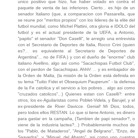
unico positivo que hizo, fue haber votado en contra el
paquete de venta de las inferiores. Cierto... es hijo de un
senador Italiano (que, a comparacion con Passarella, que
se reune por "meritos propios" con los lideres de la elite del
futbol mundial, como Michel Plattini, otra gloria e IDOLO del
futbol y es el actual presidente de la UEFA, a Antonio,
"papito" el senador "Don Caselli", le arreglo una entrevista
con el Secretario de Deportes de Italia, Rocco Crini (quien
es?... es equivalente al Secretario de Deportes de
Argentina"... no de FIFA.) y con el dueño de "enorme" club
italiano Avellino, algo asi como "Sacachispas Futbol Club",
con el perdon de Sacachispas. Ahhh! ... y es embajador de
la Orden de Malta, (la misión de la Orden está definida en
su lema "Tuitio Fidei et Obsequium Pauperum" - la defensa
de la Fe catolica y el servicio a los pobres... algo asi como
"cruzados catolicos"...) Quienes estan con Caselli?: entre
otros, los ex-Aguilaristas como Poblet-Videla, y Barujel, y el
ex-presidente de River Davicce. Genial! Mi Dios, todos,
pero todos ellos RESTAN. Lo que si tiene Antonio, es dinero
para gastar en la campaña, (Tambien de papi senador?, o
viene de la industria lactea?...) Probablemente muchos de
los "Pablo, de Mataderos", "Angel de Belgrano", "Enzo, de
Saavedra", y "Miguel, del Abasto", asi como uno cuantos