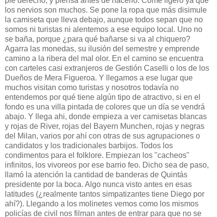
pie derecho, y piensa antes de hacerlo. Come ligero ya que
los nervios son muchos. Se pone la ropa que más disimule
la camiseta que lleva debajo, aunque todos sepan que no
somos ni turistas ni alentemos a ese equipo local. Uno no
se baña, porque ¿para qué bañarse si va al chiquero?
Agarra las monedas, su ilusión del semestre y emprende
camino a la ribera del mal olor. En el camino se encuentra
con carteles casi extranjeros de Gestión Caselli o los de los
Dueños de Mera Figueroa. Y llegamos a ese lugar que
muchos visitan como turistas y nosotros todavía no
entendemos por qué tiene algún tipo de atractivo, si en el
fondo es una villa pintada de colores que un día se vendrá
abajo. Y llega ahi, donde empieza a ver camisetas blancas
y rojas de River, rojas del Bayern Munchen, rojas y negras
del Milan, varios por ahí con otras de sus agrupaciones o
candidatos y los tradicionales barbijos. Todos los
condimentos para el folklore. Empiezan los "cacheos"
infinitos, los vivoreos por ese barrio feo. Dicho sea de paso,
llamó la atención la cantidad de banderas de Quintás
presidente por la boca. Algo nunca visto antes en esas
latitudes (¿realmente tantos simpatizantes tiene Diego por
ahí?). Llegando a los molinetes vemos como los mismos
policías de civil nos filman antes de entrar para que no se