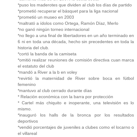
*puso los maderotes que dividen al club los días de partido
*prometió recuperar el básquet para la liga nacional
*prometió un museo en 2003
*maltrató a ídolos como Ortega, Ramón Díaz, Merlo
*no ganó ningún torneo internacional
*no llego a una final de libertadores en un año terminado en
6 ni en toda una década, hecho sin precedentes en toda la
historia del club.
*cortó la banda de la camiseta
*omitió realizar reuniones de comisión directiva cuan marca
el estatuto del club
*mandó a River a la b en voley
*revirtió la maternidad de River sobre boca en fútbol
femenino
*mantuvo al club cerrado durante días
* Relación económica con la barra por protección
* Cartel más chiquito e inoperante, una televisión es lo
mismo.
*inauguró los halls de la bronca por los resultados
deportivos
*vendió porcentajes de juveniles a clubes como el locarno o
el villareal