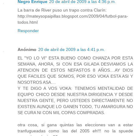
Negro Enrique
20 de abril de 2009 a las 4:36 p.m.
La barra de River puso un trapo contra Clarín:
http://mateysopaipillas.blogspot.com/2009/04/futbol-para-
todos.html
Responder
Anónimo
20 de abril de 2009 a las 4:41 p.m.
EL "YO LO VI" ESTA BUENO COMO CHANZA POR ESTA
SEMANA, AHORA, SI CON ESA GILADA DESVIAMOS LA
ATENCION DE ESTOS NEFASTOS 8 AÑOS....AY DIOS
QUE FACILES QUE SOMOS, POR ESO VOKA ESTA ASI Y
NOSOTROS ASA....
Y TE DIGO A VOS VOKA: TENEMOS MENTALIDAD DE
EQUIPO CHICO DESDE NUESTRA DIRIGENCIA Y DESDE
NUESTRA GENTE, PERO USTEDES DIRECTAMENTE NO
EXISTEN AUNQUE LO GANEN TODO, TU AMARGURA NO
SE CURA NI CON MIL COPAS COMPRADAS.
otra cosa, si gana quintas las elecciones van a estar
tranfugueadas como las del 2005 eh!!! no la spuede