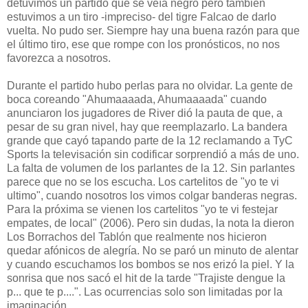
detuvimos un partido que se veía negro pero también
estuvimos a un tiro -impreciso- del tigre Falcao de darlo
vuelta. No pudo ser. Siempre hay una buena razón para que
el último tiro, ese que rompe con los pronósticos, no nos
favorezca a nosotros.
Durante el partido hubo perlas para no olvidar. La gente de
boca coreando "Ahumaaaada, Ahumaaaada" cuando
anunciaron los jugadores de River dió la pauta de que, a
pesar de su gran nivel, hay que reemplazarlo. La bandera
grande que cayó tapando parte de la 12 reclamando a TyC
Sports la televisación sin codificar sorprendió a más de uno.
La falta de volumen de los parlantes de la 12. Sin parlantes
parece que no se los escucha. Los cartelitos de "yo te vi
ultimo", cuando nosotros los vimos colgar banderas negras.
Para la próxima se vienen los cartelitos "yo te vi festejar
empates, de local" (2006). Pero sin dudas, la nota la dieron
Los Borrachos del Tablón que realmente nos hicieron
quedar afónicos de alegría. No se paró un minuto de alentar
y cuando escuchamos los bombos se nos erizó la piel. Y la
sonrisa que nos sacó el hit de la tarde "Trajiste dengue la
p... que te p....". Las ocurrencias solo son limitadas por la
imaginación.