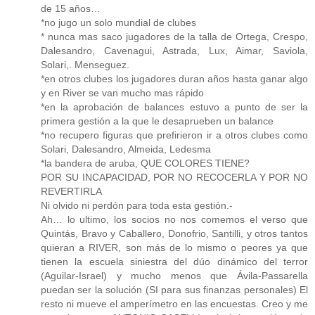
de 15 años…
*no jugo un solo mundial de clubes
* nunca mas saco jugadores de la talla de Ortega, Crespo,
Dalesandro, Cavenagui, Astrada, Lux, Aimar, Saviola,
Solari,. Menseguez.
*en otros clubes los jugadores duran años hasta ganar algo
y en River se van mucho mas rápido
*en la aprobación de balances estuvo a punto de ser la
primera gestión a la que le desaprueben un balance
*no recupero figuras que prefirieron ir a otros clubes como
Solari, Dalesandro, Almeida, Ledesma
*la bandera de aruba, QUE COLORES TIENE?
POR SU INCAPACIDAD, POR NO RECOCERLA Y POR NO
REVERTIRLA
Ni olvido ni perdón para toda esta gestión.-
Ah… lo ultimo, los socios no nos comemos el verso que
Quintás, Bravo y Caballero, Donofrio, Santilli, y otros tantos
quieran a RIVER, son más de lo mismo o peores ya que
tienen la escuela siniestra del dúo dinámico del terror
(Aguilar-Israel) y mucho menos que Ávila-Passarella
puedan ser la solución (SI para sus finanzas personales) El
resto ni mueve el amperímetro en las encuestas. Creo y me