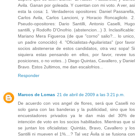
Avila. Ganan por goleada. Y cuentan con mi voto. A ver, asi
esta la cosa: 1. Verdaderos opositores: Daniel Passarella,
Carlos Avila, Carlos Lancioni, y Horacio Roncagliolo. 2.
Pseudo-opositores: Dario Santilli, Antonio Caselli, Hugo
santilli, y Rodolfo D'Onofrio. (abstencion...) 3. Inclasificable:
Mariano Mera Figueroa (de que "corno" salio?... lo unico,
un padre conocido) 4. "Oficialistas-Aguilaristas" (por favor
socios abstenerse de estos candidatos, otra vez sopa! Si
siquiera estas pensando en ellos, por favor, revee tus
posiciones, o no votes...) Diego Quintas, Cavallero, y Daniel
Bravo. Estos 2ultimos, me dan escalofrios...
Responder
Marcos de Lomas
21 de abril de 2009 a las 3:21 p.m.
De acuerdo con vos angel de flores, será que Caselli no
solo gana con las banderas y la publicidad, sino que los
encuestadores privados ya le dan más del 30% de
intención de voto en los socios habilitados. Mientras que si
se juntan los oficialistas: Quintás, Bravo, Cavallero y los
Santilli ni mueven el 1%....? Tal vez Ávila si se fusiona con