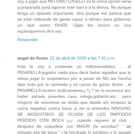
voy a jugar que ANTONIO CASELLI es la única opción seria
y preparada para agarrar este barco a la deriva. No porque
tenga un aparato importante, sino porque me parece que
se está rodeando de gente capaz e idóneo para gobernar
un club como RIVER. Ojala los socios no nos
equivoquemos otra vez.
Responder
angel de flores
22 de abril de 2009 a las 7:41 a.m.
hola te voy a contestar yo millonariodelsur ... al
PASARELLA jugador nada para decir todos aquellos que lo
vimos jugar lo respetamos por a pesar de NO ser hincha
dejo todo por la camiseta y se cansó de ganar titulos , el
PASARELLA tecnico multicampeon¿?¿? se lo reconoce por
haber sacado juveniles caso ortega,gallardo,etc... pero
ninguno de nosostros se olvida que desde ahí empezó la
racha negativa contra boca ,a ver si entendes NINGUNO
DE NOSOSTROS SE OLVIDA DE LOS PARTIDOS
PERDIDO CON BOCA ¡¡¡¡. cuando regreso al club ,
despues de coquetear con MACRI (te acordas? " de
chiquito era de boca " ) la hinchada lo perdono y lo acogio