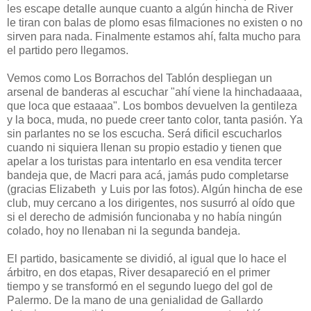
les escape detalle aunque cuanto a algún hincha de River
le tiran con balas de plomo esas filmaciones no existen o no
sirven para nada. Finalmente estamos ahí, falta mucho para
el partido pero llegamos.
Vemos como Los Borrachos del Tablón despliegan un
arsenal de banderas al escuchar "ahí viene la hinchadaaaa,
que loca que estaaaa". Los bombos devuelven la gentileza
y la boca, muda, no puede creer tanto color, tanta pasión. Ya
sin parlantes no se los escucha. Será dificil escucharlos
cuando ni siquiera llenan su propio estadio y tienen que
apelar a los turistas para intentarlo en esa vendita tercer
bandeja que, de Macri para acá, jamás pudo completarse
(gracias Elizabeth y Luis por las fotos). Algún hincha de ese
club, muy cercano a los dirigentes, nos susurró al oído que
si el derecho de admisión funcionaba y no había ningún
colado, hoy no llenaban ni la segunda bandeja.
El partido, basicamente se dividió, al igual que lo hace el
árbitro, en dos etapas, River desapareció en el primer
tiempo y se transformó en el segundo luego del gol de
Palermo. De la mano de una genialidad de Gallardo