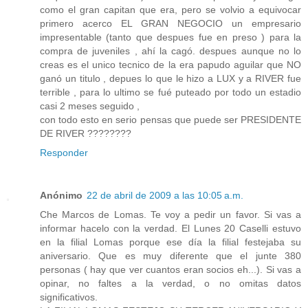
como el gran capitan que era, pero se volvio a equivocar
primero acerco EL GRAN NEGOCIO un empresario
impresentable (tanto que despues fue en preso ) para la
compra de juveniles , ahí la cagó. despues aunque no lo
creas es el unico tecnico de la era papudo aguilar que NO
ganó un titulo , depues lo que le hizo a LUX y a RIVER fue
terrible , para lo ultimo se fué puteado por todo un estadio
casi 2 meses seguido ,
con todo esto en serio pensas que puede ser PRESIDENTE
DE RIVER ????????
Responder
Anónimo
22 de abril de 2009 a las 10:05 a.m.
Che Marcos de Lomas. Te voy a pedir un favor. Si vas a
informar hacelo con la verdad. El Lunes 20 Caselli estuvo
en la filial Lomas porque ese día la filial festejaba su
aniversario. Que es muy diferente que el junte 380
personas ( hay que ver cuantos eran socios eh...). Si vas a
opinar, no faltes a la verdad, o no omitas datos
significativos.