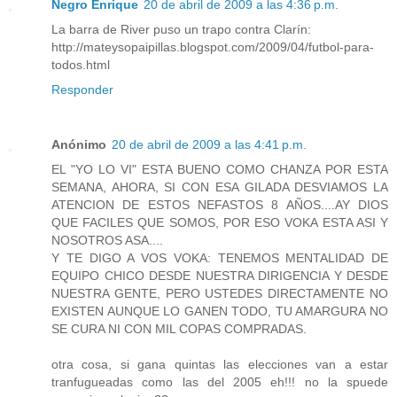
Negro Enrique
20 de abril de 2009 a las 4:36 p.m.
La barra de River puso un trapo contra Clarín:
http://mateysopaipillas.blogspot.com/2009/04/futbol-para-
todos.html
Responder
Anónimo
20 de abril de 2009 a las 4:41 p.m.
EL "YO LO VI" ESTA BUENO COMO CHANZA POR ESTA
SEMANA, AHORA, SI CON ESA GILADA DESVIAMOS LA
ATENCION DE ESTOS NEFASTOS 8 AÑOS....AY DIOS
QUE FACILES QUE SOMOS, POR ESO VOKA ESTA ASI Y
NOSOTROS ASA....
Y TE DIGO A VOS VOKA: TENEMOS MENTALIDAD DE
EQUIPO CHICO DESDE NUESTRA DIRIGENCIA Y DESDE
NUESTRA GENTE, PERO USTEDES DIRECTAMENTE NO
EXISTEN AUNQUE LO GANEN TODO, TU AMARGURA NO
SE CURA NI CON MIL COPAS COMPRADAS.
otra cosa, si gana quintas las elecciones van a estar
tranfugueadas como las del 2005 eh!!! no la spuede