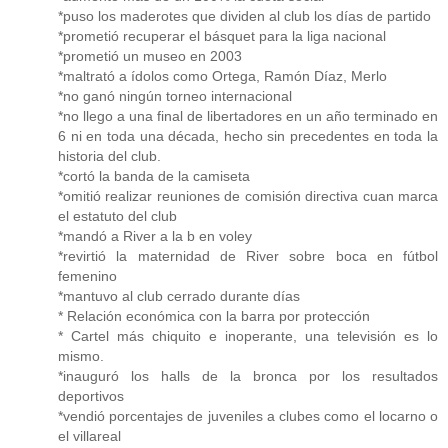
*puso los maderotes que dividen al club los días de partido
*prometió recuperar el básquet para la liga nacional
*prometió un museo en 2003
*maltrató a ídolos como Ortega, Ramón Díaz, Merlo
*no ganó ningún torneo internacional
*no llego a una final de libertadores en un año terminado en
6 ni en toda una década, hecho sin precedentes en toda la
historia del club.
*cortó la banda de la camiseta
*omitió realizar reuniones de comisión directiva cuan marca
el estatuto del club
*mandó a River a la b en voley
*revirtió la maternidad de River sobre boca en fútbol
femenino
*mantuvo al club cerrado durante días
* Relación económica con la barra por protección
* Cartel más chiquito e inoperante, una televisión es lo
mismo.
*inauguró los halls de la bronca por los resultados
deportivos
*vendió porcentajes de juveniles a clubes como el locarno o
el villareal