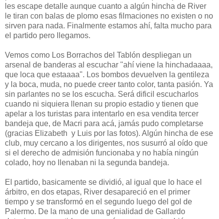
les escape detalle aunque cuanto a algún hincha de River
le tiran con balas de plomo esas filmaciones no existen o no
sirven para nada. Finalmente estamos ahí, falta mucho para
el partido pero llegamos.
Vemos como Los Borrachos del Tablón despliegan un
arsenal de banderas al escuchar "ahí viene la hinchadaaaa,
que loca que estaaaa". Los bombos devuelven la gentileza
y la boca, muda, no puede creer tanto color, tanta pasión. Ya
sin parlantes no se los escucha. Será dificil escucharlos
cuando ni siquiera llenan su propio estadio y tienen que
apelar a los turistas para intentarlo en esa vendita tercer
bandeja que, de Macri para acá, jamás pudo completarse
(gracias Elizabeth y Luis por las fotos). Algún hincha de ese
club, muy cercano a los dirigentes, nos susurró al oído que
si el derecho de admisión funcionaba y no había ningún
colado, hoy no llenaban ni la segunda bandeja.
El partido, basicamente se dividió, al igual que lo hace el
árbitro, en dos etapas, River desapareció en el primer
tiempo y se transformó en el segundo luego del gol de
Palermo. De la mano de una genialidad de Gallardo