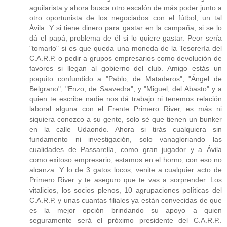
aguilarista y ahora busca otro escalón de más poder junto a
otro oportunista de los negociados con el fútbol, un tal
Ávila. Y si tiene dinero para gastar en la campaña, si se lo
dá el papá, problema de él si lo quiere gastar. Peor sería
"tomarlo" si es que queda una moneda de la Tesorería del
C.A.R.P. o pedir a grupos empresarios como devolución de
favores si llegan al gobierno del club. Amigo estás un
poquito confundido a "Pablo, de Mataderos", "Ángel de
Belgrano", "Enzo, de Saavedra", y "Miguel, del Abasto" y a
quien te escribe nadie nos dá trabajo ni tenemos relación
laboral alguna con el Frente Primero River, es más ni
siquiera conozco a su gente, solo sé que tienen un bunker
en la calle Udaondo. Ahora si tirás cualquiera sin
fundamento ni investigación, solo vanagloriando las
cualidades de Passarella, como gran jugador y a Ávila
como exitoso empresario, estamos en el horno, con eso no
alcanza. Y lo de 3 gatos locos, venite a cualquier acto de
Primero River y te aseguro que te vas a sorprender. Los
vitalicios, los socios plenos, 10 agrupaciones políticas del
C.A.R.P. y unas cuantas filiales ya están convecidas de que
es la mejor opción brindando su apoyo a quien
seguramente será el próximo presidente del C.A.R.P..