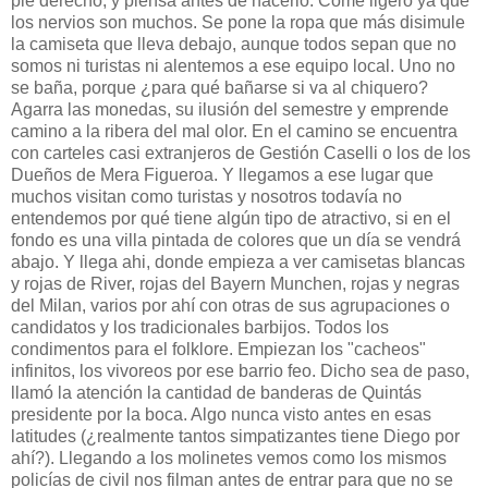
pie derecho, y piensa antes de hacerlo. Come ligero ya que
los nervios son muchos. Se pone la ropa que más disimule
la camiseta que lleva debajo, aunque todos sepan que no
somos ni turistas ni alentemos a ese equipo local. Uno no
se baña, porque ¿para qué bañarse si va al chiquero?
Agarra las monedas, su ilusión del semestre y emprende
camino a la ribera del mal olor. En el camino se encuentra
con carteles casi extranjeros de Gestión Caselli o los de los
Dueños de Mera Figueroa. Y llegamos a ese lugar que
muchos visitan como turistas y nosotros todavía no
entendemos por qué tiene algún tipo de atractivo, si en el
fondo es una villa pintada de colores que un día se vendrá
abajo. Y llega ahi, donde empieza a ver camisetas blancas
y rojas de River, rojas del Bayern Munchen, rojas y negras
del Milan, varios por ahí con otras de sus agrupaciones o
candidatos y los tradicionales barbijos. Todos los
condimentos para el folklore. Empiezan los "cacheos"
infinitos, los vivoreos por ese barrio feo. Dicho sea de paso,
llamó la atención la cantidad de banderas de Quintás
presidente por la boca. Algo nunca visto antes en esas
latitudes (¿realmente tantos simpatizantes tiene Diego por
ahí?). Llegando a los molinetes vemos como los mismos
policías de civil nos filman antes de entrar para que no se