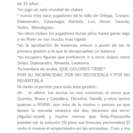
de 15 años…
*no jugo un solo mundial de clubes
* nunca mas saco jugadores de la talla de Ortega, Crespo,
Dalesandro, Cavenagui, Astrada, Lux, Aimar, Saviola,
Solari,. Menseguez.
*en otros clubes los jugadores duran años hasta ganar algo
y en River se van mucho mas rápido
*en la aprobación de balances estuvo a punto de ser la
primera gestión a la que le desaprueben un balance
*no recupero figuras que prefirieron ir a otros clubes como
Solari, Dalesandro, Almeida, Ledesma
*la bandera de aruba, QUE COLORES TIENE?
POR SU INCAPACIDAD, POR NO RECOCERLA Y POR NO
REVERTIRLA
Ni olvido ni perdón para toda esta gestión.-
Ah… lo ultimo, los socios no nos comemos el verso que
Quintás, Bravo y Caballero, Donofrio, Santilli, y otros tantos
quieran a RIVER, son más de lo mismo o peores ya que
tienen la escuela siniestra del dúo dinámico del terror
(Aguilar-Israel) y mucho menos que Ávila-Passarella
puedan ser la solución (SI para sus finanzas personales) El
resto ni mueve el amperímetro en las encuestas. Creo y me