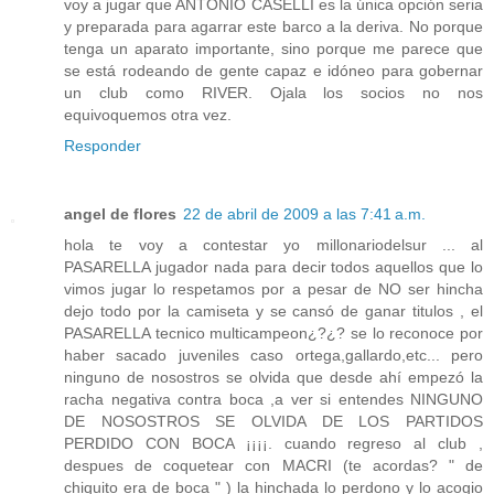
voy a jugar que ANTONIO CASELLI es la única opción seria
y preparada para agarrar este barco a la deriva. No porque
tenga un aparato importante, sino porque me parece que
se está rodeando de gente capaz e idóneo para gobernar
un club como RIVER. Ojala los socios no nos
equivoquemos otra vez.
Responder
angel de flores
22 de abril de 2009 a las 7:41 a.m.
hola te voy a contestar yo millonariodelsur ... al
PASARELLA jugador nada para decir todos aquellos que lo
vimos jugar lo respetamos por a pesar de NO ser hincha
dejo todo por la camiseta y se cansó de ganar titulos , el
PASARELLA tecnico multicampeon¿?¿? se lo reconoce por
haber sacado juveniles caso ortega,gallardo,etc... pero
ninguno de nosostros se olvida que desde ahí empezó la
racha negativa contra boca ,a ver si entendes NINGUNO
DE NOSOSTROS SE OLVIDA DE LOS PARTIDOS
PERDIDO CON BOCA ¡¡¡¡. cuando regreso al club ,
despues de coquetear con MACRI (te acordas? " de
chiquito era de boca " ) la hinchada lo perdono y lo acogio