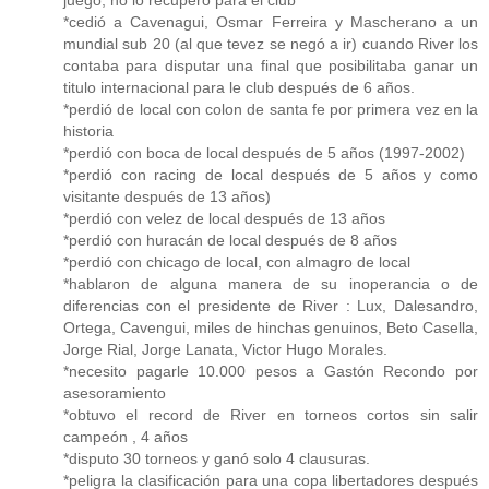
juego, no lo recupero para el club
*cedió a Cavenagui, Osmar Ferreira y Mascherano a un
mundial sub 20 (al que tevez se negó a ir) cuando River los
contaba para disputar una final que posibilitaba ganar un
titulo internacional para le club después de 6 años.
*perdió de local con colon de santa fe por primera vez en la
historia
*perdió con boca de local después de 5 años (1997-2002)
*perdió con racing de local después de 5 años y como
visitante después de 13 años)
*perdió con velez de local después de 13 años
*perdió con huracán de local después de 8 años
*perdió con chicago de local, con almagro de local
*hablaron de alguna manera de su inoperancia o de
diferencias con el presidente de River : Lux, Dalesandro,
Ortega, Cavengui, miles de hinchas genuinos, Beto Casella,
Jorge Rial, Jorge Lanata, Victor Hugo Morales.
*necesito pagarle 10.000 pesos a Gastón Recondo por
asesoramiento
*obtuvo el record de River en torneos cortos sin salir
campeón , 4 años
*disputo 30 torneos y ganó solo 4 clausuras.
*peligra la clasificación para una copa libertadores después