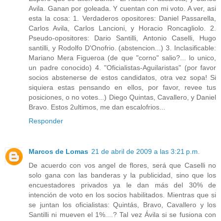
Avila. Ganan por goleada. Y cuentan con mi voto. A ver, asi
esta la cosa: 1. Verdaderos opositores: Daniel Passarella,
Carlos Avila, Carlos Lancioni, y Horacio Roncagliolo. 2.
Pseudo-opositores: Dario Santilli, Antonio Caselli, Hugo
santilli, y Rodolfo D'Onofrio. (abstencion...) 3. Inclasificable:
Mariano Mera Figueroa (de que "corno" salio?... lo unico,
un padre conocido) 4. "Oficialistas-Aguilaristas" (por favor
socios abstenerse de estos candidatos, otra vez sopa! Si
siquiera estas pensando en ellos, por favor, revee tus
posiciones, o no votes...) Diego Quintas, Cavallero, y Daniel
Bravo. Estos 2ultimos, me dan escalofrios...
Responder
Marcos de Lomas
21 de abril de 2009 a las 3:21 p.m.
De acuerdo con vos angel de flores, será que Caselli no
solo gana con las banderas y la publicidad, sino que los
encuestadores privados ya le dan más del 30% de
intención de voto en los socios habilitados. Mientras que si
se juntan los oficialistas: Quintás, Bravo, Cavallero y los
Santilli ni mueven el 1%....? Tal vez Ávila si se fusiona con