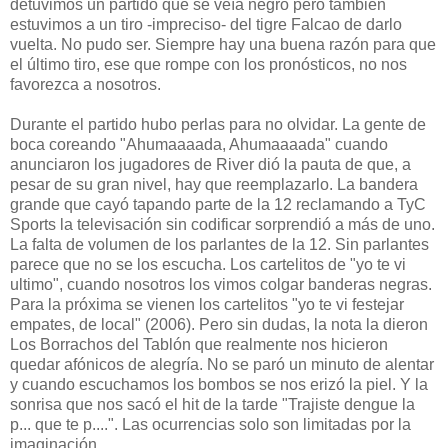
detuvimos un partido que se veía negro pero también
estuvimos a un tiro -impreciso- del tigre Falcao de darlo
vuelta. No pudo ser. Siempre hay una buena razón para que
el último tiro, ese que rompe con los pronósticos, no nos
favorezca a nosotros.
Durante el partido hubo perlas para no olvidar. La gente de
boca coreando "Ahumaaaada, Ahumaaaada" cuando
anunciaron los jugadores de River dió la pauta de que, a
pesar de su gran nivel, hay que reemplazarlo. La bandera
grande que cayó tapando parte de la 12 reclamando a TyC
Sports la televisación sin codificar sorprendió a más de uno.
La falta de volumen de los parlantes de la 12. Sin parlantes
parece que no se los escucha. Los cartelitos de "yo te vi
ultimo", cuando nosotros los vimos colgar banderas negras.
Para la próxima se vienen los cartelitos "yo te vi festejar
empates, de local" (2006). Pero sin dudas, la nota la dieron
Los Borrachos del Tablón que realmente nos hicieron
quedar afónicos de alegría. No se paró un minuto de alentar
y cuando escuchamos los bombos se nos erizó la piel. Y la
sonrisa que nos sacó el hit de la tarde "Trajiste dengue la
p... que te p....". Las ocurrencias solo son limitadas por la
imaginación.