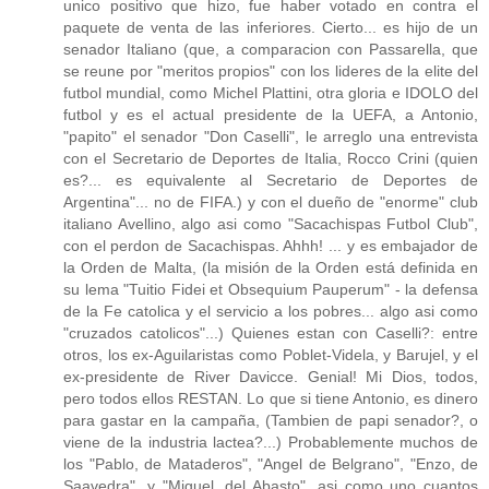
unico positivo que hizo, fue haber votado en contra el
paquete de venta de las inferiores. Cierto... es hijo de un
senador Italiano (que, a comparacion con Passarella, que
se reune por "meritos propios" con los lideres de la elite del
futbol mundial, como Michel Plattini, otra gloria e IDOLO del
futbol y es el actual presidente de la UEFA, a Antonio,
"papito" el senador "Don Caselli", le arreglo una entrevista
con el Secretario de Deportes de Italia, Rocco Crini (quien
es?... es equivalente al Secretario de Deportes de
Argentina"... no de FIFA.) y con el dueño de "enorme" club
italiano Avellino, algo asi como "Sacachispas Futbol Club",
con el perdon de Sacachispas. Ahhh! ... y es embajador de
la Orden de Malta, (la misión de la Orden está definida en
su lema "Tuitio Fidei et Obsequium Pauperum" - la defensa
de la Fe catolica y el servicio a los pobres... algo asi como
"cruzados catolicos"...) Quienes estan con Caselli?: entre
otros, los ex-Aguilaristas como Poblet-Videla, y Barujel, y el
ex-presidente de River Davicce. Genial! Mi Dios, todos,
pero todos ellos RESTAN. Lo que si tiene Antonio, es dinero
para gastar en la campaña, (Tambien de papi senador?, o
viene de la industria lactea?...) Probablemente muchos de
los "Pablo, de Mataderos", "Angel de Belgrano", "Enzo, de
Saavedra", y "Miguel, del Abasto", asi como uno cuantos