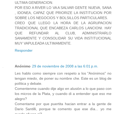
ULTIMA GENERACION.
POR ESO A RIVER LO VA A SALVAR GENTE NUEVA, SANA
, IDONEA, CAPAZ QUE PRIORIZE LA INSTITUCION POR
SOBRE LOS NEGOCIOS Y BOLSILLOS PARTICULARES.
CREO QUE LLEGO LA HORA DE LA AGRUPACION
TRADICIONAL QUE ENCABEZA CARLOS LANCIONI. HAY
QUE REFUNDAR AL CLUB, ADMINISTRARLO
SANAMENTE Y CONSOLIDAR SU VIDA INSTITUCIONAL
MUY VAPULEADA ULTIMAMENTE.
Responder
Anónimo
29 de noviembre de 2008 a las 6:01 p.m.
Les hablo como siempre con respeto a los "Anónimos" no
tengan miedo, de poner su nombre che. Este es un blog de
política y debate.
Comentenme cuando dije algo en alusiòn a lo que paso con
los micros de la Plata, y cuando di a entender que eso me
alegro?
Comentame por que puertita hacian entrar a la gente de
Dario Santilli, porque te comento que ese dìa... yo me
quede afuera si?.