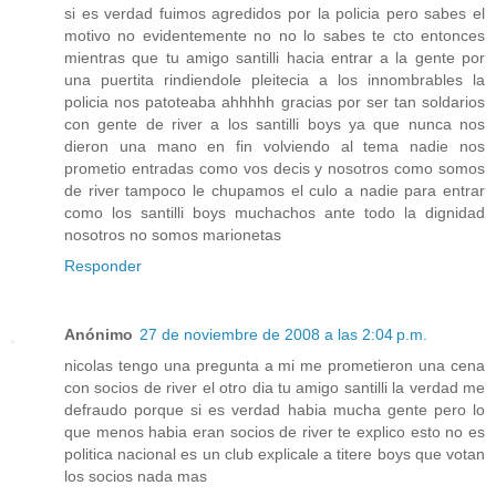
si es verdad fuimos agredidos por la policia pero sabes el
motivo no evidentemente no no lo sabes te cto entonces
mientras que tu amigo santilli hacia entrar a la gente por
una puertita rindiendole pleitecia a los innombrables la
policia nos patoteaba ahhhhh gracias por ser tan soldarios
con gente de river a los santilli boys ya que nunca nos
dieron una mano en fin volviendo al tema nadie nos
prometio entradas como vos decis y nosotros como somos
de river tampoco le chupamos el culo a nadie para entrar
como los santilli boys muchachos ante todo la dignidad
nosotros no somos marionetas
Responder
Anónimo
27 de noviembre de 2008 a las 2:04 p.m.
nicolas tengo una pregunta a mi me prometieron una cena
con socios de river el otro dia tu amigo santilli la verdad me
defraudo porque si es verdad habia mucha gente pero lo
que menos habia eran socios de river te explico esto no es
politica nacional es un club explicale a titere boys que votan
los socios nada mas