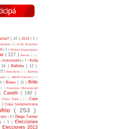
incha?
( 14 )
2018
( 5 )
ptiembre
( 2 )
9 de diciembre
FA
( 3 )
Afiches Superclasico
smo
( 227 )
Alonso
( 1 )
Avila
Autoridades
( 7 )
 )
( 24 )
Ballotta
( 12 )
23 )
Barcelona
( 1 )
Baretta
ujel
( 1 )
BBVA Frances
( 2 )
Brito
Bravo
( 11 )
 6 )
 1 )
Caravana Monumental
Caselli
( 140 )
 )
)
Copa
Chiqui Tapia
( 1 )
1 )
Copa Sudamericana
ofrio
( 253 )
Diego Turnes
Carlo
( 8 )
Elecciones
ía
( 5 )
)
Elecciones 2013