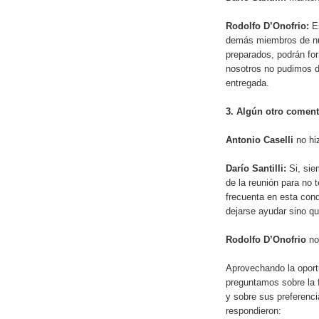
Rodolfo D’Onofrio:
Es
demás miembros de nue
preparados, podrán for
nosotros no pudimos di
entregada.
3. Algún otro coment
Antonio Caselli
no hi
Darío Santilli:
Si, siem
de la reunión para no 
frecuenta en esta con
dejarse ayudar sino que
Rodolfo D’Onofrio
no
Aprovechando la oport
preguntamos sobre la f
y sobre sus preferenci
respondieron: