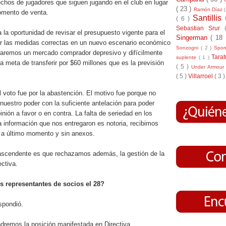
echos de jugadores que siguen jugando en el club en lugar
( 23 )
Ramón Díaz
omento de venta.
Santillis
( 6 )
Sebastian Srur
 la oportunidad de revisar el presupuesto vigente para el
Singerman
( 18
mar las medidas correctas en un nuevo escenario económico
Sonzogni
( 2 )
Spo
aremos un mercado comprador depresivo y difícilmente
Tara
suplente
( 1 )
 meta de transferir por $60 millones que es la previsión
( 5 )
Under Armou
( 5 )
Villarroel
( 3 )
 voto fue por la abastención. El motivo fue porque no
nuestro poder con la suficiente antelación para poder
inión a favor o en contra. La falta de seriedad en los
a información que nos entregaron es notoria, recibimos
 a último momento y sin anexos.
rascendente es que rechazamos además, la gestión de la
ectiva.
us representantes de socios el 28?
spondió.
remos la posición manifestada en Directiva.