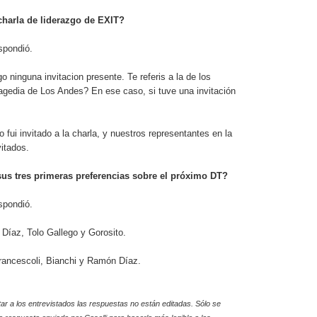
 charla de liderazgo de EXIT?
spondió.
 ninguna invitacion presente. Te referis a la de los
ragedia de Los Andes? En ese caso, si tuve una invitación
o fui invitado a la charla, y nuestros representantes en la
itados.
sus tres primeras preferencias sobre el próximo DT?
spondió.
íaz, Tolo Gallego y Gorosito.
ancescoli, Bianchi y Ramón Díaz.
tar a los entrevistados las respuestas no están editadas. Sólo se