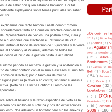
tes y auténticos. Ellos incluye en este caso el respeto por
es la de saber con quien estamos hablando. Por tal
pertinente explayarnos sobre temas puntuales sin saber
locutor.
 le explicamos que tanto Antonio Caselli como “Primero
-
 sobradamente tanto en Comisión Directiva como en las
¿De quién es h
e Representantes de Socios una postura firme, clara y
2019
( 1 )
28 de Se
o a cuestiones que afectaban el Patrimonio del club.
Adidas
( 7 )
A
( 2 )
ncuentran el fondo de inversión de 16 juveniles y la venta
Aguilari
( 2 )
es al Locarno y al Villarreal, además de todos los
Amui
( 2 )
Aragón
( 2
s desde el inicio de la gestión hasta la actualidad.
( 21 )
Ballota
Banderometro
( 
al último período se rechazó la gestión y la abstención al
( 1 )
Barreiro
( 2 )
Bar
cho de haber contado con el mismo a escasos 10 minutos
Belli
( 3 )
Boca
(
e comisión directiva; por lo tanto era de mucha
( 54 )
Burzaco
(
 alguna postura (a favor o en contra) sin tener el análisis
( 2 )
Cascio
( 1
ctiva. (Nota de El Hincha Político: El resto de las
Cavallero
( 32 
espondidas).
Libertadores
( 1
D'On
( 5 )
ota sobre el balance y la razón especifica del voto es la
Di 
Demichelis
( 2 )
tesorero nos recibió en su oficina y nos dio explicaciones
( 16 )
econom
2009
( 180 
supuesto. Nos adelanto un borrador pero sin los anexos y