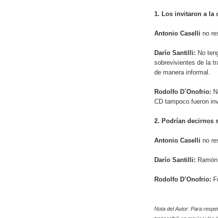
1. Los invitaron a la
Antonio Caselli
no re
Darío Santilli:
No tengo
sobrevivientes de la t
de manera informal.
Rodolfo D´Onofrio:
N
CD tampoco fueron inv
2. Podrían decirnos 
Antonio Caselli
no re
Darío Santilli:
Ramón D
Rodolfo D’Onofrio:
Fr
Nota del Autor: Para respe