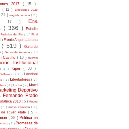
ciones 2017
( 15 )
21
( 11 )
Elecciones 2025
( 21 )
english version
( 2 )
Era
( 17 )
la
( 366 )
Estadio
)
Federico del Rio
( 1 )
Final
4 )
Frente Angel Labruna
l
( 519 )
Gallardo
4 )
Genocidio Armenio
( 1 )
n Castillo
( 18 )
Huawei
ación Institucional
Kiper
( 33 )
( 2 )
Lancioni
aDelMundo
( 2 )
Libertadores
( 5 )
uso
( 1 )
Macri
llemi
( 1 )
Luchio
( 2 )
arketing Deportivo
s Fernando Prado
udafrica 2010
( 5 )
Museo
s
( 1 )
nueva camiseta
( 1 )
 de River Plate
( 5 )
anian
( 38 )
Politica en
Promesas de
puesto
( 2 )
Quintas
Qatar Airways
( 1 )