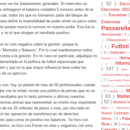
( 62 )
imos ver los lineamientos generales. El miércoles en
Elec
Elecciones 20
s entregaron el balance completo 5 minutos antes de la
Encuestas
 cual, todos los que no formamos parte del bloque de
( 2 )
ra definir la imposibilidad de poder emitir un juicio sobre
Entrevistas
Passarel
te porque nunca lo tuvimos en nuestro poder. Esa fue la
 y no el que otorgue un resultado positivo.
Monumental
( 5 
Francescoli
( 
( 1 )
é mi voto negativo sobre la gestión, porque la
Futbo
( 7 )
e “Memoria y Balance”. Por lo cual manifestamos todos,
( 8 )
Garfunkel
( 
contra a la gestión. En mi caso en particular, adjudique mi
Herna
Guarini
( 2 )
damentada en la política de futbol equivocada que
Inform
( 1 )
ón y que es la que mayor influencia tiene sobre los
( 197 )
Jara
de un ejercicio.
LaBanderaMasLarg
( 7 )
Leonardo Pel
s son: hay un plantel de mas de 50 profesionales cuando
Liberti
( 1 )
Lucas Chi
M
ar con la mitad, existe una política de primas que no se
( 5 )
Madrid
( 2 )
( 63 )
Matía
resultados por lo tanto primeros o últimos nuestros
( 52 )
Mundial S
 mismas primas que representan un monto muy importante
n de los 20 millones de pesos o mas, por otro lado no
River
( 1 )
Netshoe
Nueva Camiseta
n las operación de transferencias de derechos
Pat
Olmos.
( 8 )
es para cerrar en positivo los balances. Se hizo con
River
( 39 )
Presu
erior, se hizo con Ferrari en este y seguimos con esta
Campaña
( 36 )