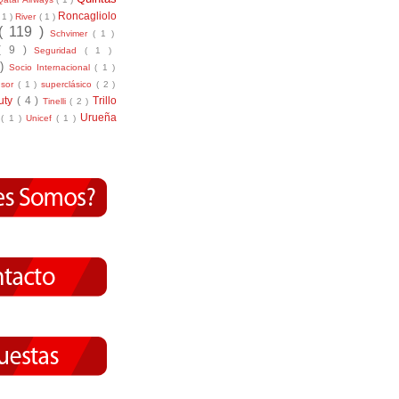
Roncagliolo
( 1 )
River
( 1 )
( 119 )
Schvimer
( 1 )
( 9 )
Seguridad
( 1 )
 )
Socio Internacional
( 1 )
nsor
( 1 )
superclásico
( 2 )
tuty
( 4 )
Trillo
Tinelli
( 2 )
Urueña
r
( 1 )
Unicef
( 1 )