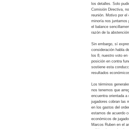
los detalles. Solo pud
Comisión Directiva, no
reunión. Motivo por el
minoría nos juntamos pa
el balance sencillamen
razón de la abstención
Sin embargo, sí expres
consideración habla d
los 8, nuestro voto en 
posición en contra fun
sostiene esta conducci
resultados económicos 
Los términos generale
nos tenemos que arregl
encuentra orientada a 
jugadores cobran las
en los gastos del orde
estamos de acuerdo co
económicos de jugador
Marcos Ruben en el ant