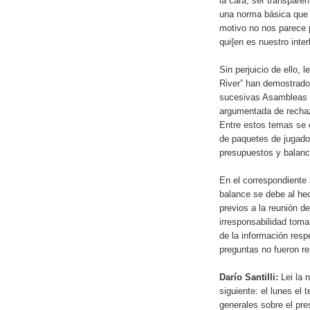
la cara, ser transparen
una norma básica que 
motivo no nos parece 
qui{en es nuestro inter
Sin perjuicio de ello,
River” han demostrado
sucesivas Asambleas d
argumentada de rechaz
Entre estos temas se e
de paquetes de jugador
presupuestos y balance
En el correspondiente 
balance se debe al he
previos a la reunión d
irresponsabilidad tomar
de la información respe
preguntas no fueron r
Darío Santilli:
Lei la n
siguiente: el lunes el 
generales sobre el pre