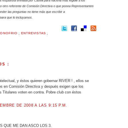
a respuesta enviada por Caselli para hacerla más legible a los
ero otro referente de Comisión Directiva o que posea Representantes
nder las preguntas no tiene más que escribir a
para que lo incluyamos.
'ONOFRIO
,
ENTREVISTAS
,
OS :
.
telectual, y éstos quieren gobernar RIVER ! , ellos se
s en Comisión Directiva y después exigen que los
 Titulares voten en contra. Pobre club con éstos
EMBRE DE 2008 A LAS 9:15 P.M.
.
S QUE ME DAN ASCO LOS 3.