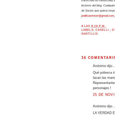
transcribió en minúsculas l
lectores del blog. Cualqui
de Socios que quiera respo
politicaenriver@gmail.com
A LAS
8:19 P.M.
LABELS:
CASELLI
,
D
SANTILLIS
36 COMENTARI
Anónimo dijo..
Qué pobreza in
lavan las mano
Representantes
personajes !
25 DE NOVI
Anónimo dijo..
LA VERDAD E