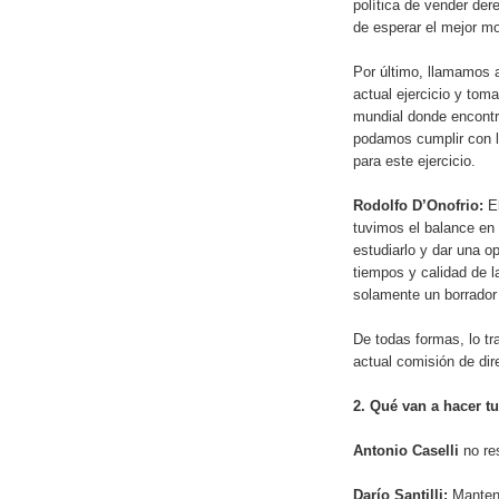
política de vender der
de esperar el mejor m
Por último, llamamos a
actual ejercicio y to
mundial donde encontr
podamos cumplir con la
para este ejercicio.
Rodolfo D’Onofrio:
El
tuvimos el balance en 
estudiarlo y dar una op
tiempos y calidad de l
solamente un borrador
De todas formas, lo t
actual comisión de dir
2. Qué van a hacer t
Antonio Caselli
no re
Darío Santilli:
Mantend