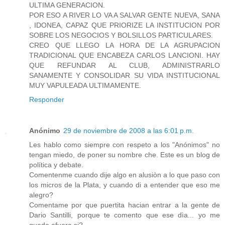
ULTIMA GENERACION.
POR ESO A RIVER LO VA A SALVAR GENTE NUEVA, SANA
, IDONEA, CAPAZ QUE PRIORIZE LA INSTITUCION POR
SOBRE LOS NEGOCIOS Y BOLSILLOS PARTICULARES.
CREO QUE LLEGO LA HORA DE LA AGRUPACION
TRADICIONAL QUE ENCABEZA CARLOS LANCIONI. HAY
QUE REFUNDAR AL CLUB, ADMINISTRARLO
SANAMENTE Y CONSOLIDAR SU VIDA INSTITUCIONAL
MUY VAPULEADA ULTIMAMENTE.
Responder
Anónimo
29 de noviembre de 2008 a las 6:01 p.m.
Les hablo como siempre con respeto a los "Anónimos" no
tengan miedo, de poner su nombre che. Este es un blog de
política y debate.
Comentenme cuando dije algo en alusiòn a lo que paso con
los micros de la Plata, y cuando di a entender que eso me
alegro?
Comentame por que puertita hacian entrar a la gente de
Dario Santilli, porque te comento que ese dìa... yo me
quede afuera si?.