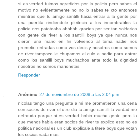
si es verdad fuimos agredidos por la policia pero sabes el
motivo no evidentemente no no lo sabes te cto entonces
mientras que tu amigo santilli hacia entrar a la gente por
una puertita rindiendole pleitecia a los innombrables la
policia nos patoteaba ahhhhh gracias por ser tan soldarios
con gente de river a los santilli boys ya que nunca nos
dieron una mano en fin volviendo al tema nadie nos
prometio entradas como vos decis y nosotros como somos
de river tampoco le chupamos el culo a nadie para entrar
como los santilli boys muchachos ante todo la dignidad
nosotros no somos marionetas
Responder
Anónimo
27 de noviembre de 2008 a las 2:04 p.m.
nicolas tengo una pregunta a mi me prometieron una cena
con socios de river el otro dia tu amigo santilli la verdad me
defraudo porque si es verdad habia mucha gente pero lo
que menos habia eran socios de river te explico esto no es
politica nacional es un club explicale a titere boys que votan
los socios nada mas