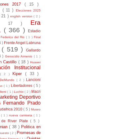
ciones 2017
( 15 )
21
( 11 )
Elecciones 2025
( 21 )
english version
( 2 )
Era
( 17 )
la
( 366 )
Estadio
)
Federico del Rio
( 1 )
Final
4 )
Frente Angel Labruna
l
( 519 )
Gallardo
4 )
Genocidio Armenio
( 1 )
n Castillo
( 18 )
Huawei
ación Institucional
Kiper
( 33 )
( 2 )
Lancioni
aDelMundo
( 2 )
Libertadores
( 5 )
uso
( 1 )
Macri
llemi
( 1 )
Luchio
( 2 )
arketing Deportivo
s Fernando Prado
udafrica 2010
( 5 )
Museo
s
( 1 )
nueva camiseta
( 1 )
 de River Plate
( 5 )
anian
( 38 )
Politica en
Promesas de
puesto
( 2 )
Quintas
Qatar Airways
( 1 )