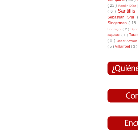
( 23 )
Ramón Díaz
Santillis
( 6 )
Sebastian Srur
Singerman
( 18
Sonzogni
( 2 )
Spo
Tara
suplente
( 1 )
( 5 )
Under Armou
( 5 )
Villarroel
( 3 )