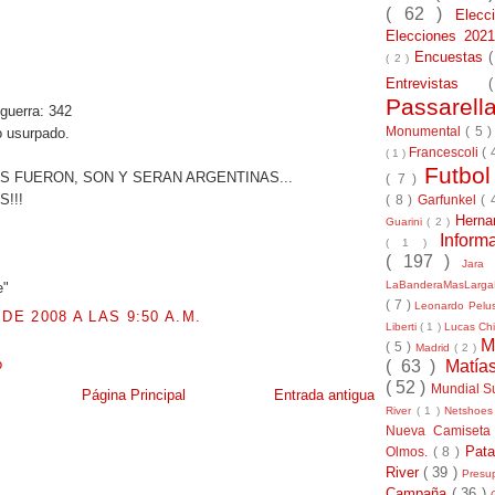
( 62 )
Elec
:
Elecciones 20
Encuestas
( 2 )
Entrevistas
Passarel
 guerra: 342
Monumental
( 5 
o usurpado.
Francescoli
( 
( 1 )
Futbo
S FUERON, SON Y SERAN ARGENTINAS...
( 7 )
!!!
( 8 )
Garfunkel
( 
Herna
Guarini
( 2 )
Inform
( 1 )
( 197 )
Jara
LaBanderaMasLarg
e"
( 7 )
Leonardo Pel
 DE 2008 A LAS 9:50 A.M.
Liberti
( 1 )
Lucas Chi
M
( 5 )
Madrid
( 2 )
o
( 63 )
Matía
( 52 )
Mundial S
Página Principal
Entrada antigua
River
( 1 )
Netshoe
Nueva Camiseta
Pat
Olmos.
( 8 )
River
( 39 )
Presu
Campaña
( 36 )