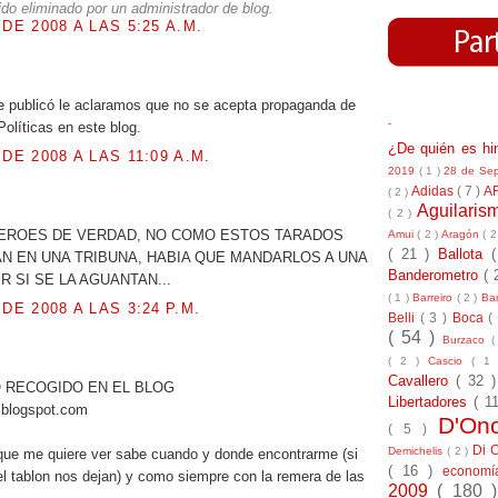
ido eliminado por un administrador de blog.
 DE 2008 A LAS 5:25 A.M.
e publicó le aclaramos que no se acepta propaganda de
-
olíticas en este blog.
¿De quién es h
 DE 2008 A LAS 11:09 A.M.
2019
( 1 )
28 de Se
Adidas
( 7 )
A
( 2 )
.
Aguilari
( 2 )
HEROES DE VERDAD, NO COMO ESTOS TARADOS
Amui
( 2 )
Aragón
( 2
( 21 )
Ballota
N EN UNA TRIBUNA, HABIA QUE MANDARLOS A UNA
Banderometro
( 
R SI SE LA AGUANTAN...
( 1 )
Barreiro
( 2 )
Bar
 DE 2008 A LAS 3:24 P.M.
Belli
( 3 )
Boca
(
( 54 )
Burzaco
(
.
( 2 )
Cascio
( 1
Cavallero
( 32 
 RECOGIDO EN EL BLOG
Libertadores
( 1
r.blogspot.com
D'On
( 5 )
Di 
Demichelis
( 2 )
que me quiere ver sabe cuando y donde encontrarme (si
( 16 )
econom
el tablon nos dejan) y como siempre con la remera de las
2009
( 180 