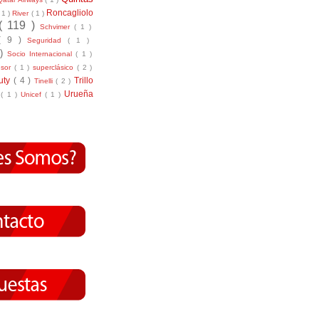
Roncagliolo
( 1 )
River
( 1 )
( 119 )
Schvimer
( 1 )
( 9 )
Seguridad
( 1 )
 )
Socio Internacional
( 1 )
nsor
( 1 )
superclásico
( 2 )
tuty
( 4 )
Trillo
Tinelli
( 2 )
Urueña
r
( 1 )
Unicef
( 1 )