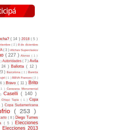
incha?
( 14 )
2018
( 5 )
ptiembre
( 2 )
9 de diciembre
FA
( 3 )
Afiches Superclasico
smo
( 227 )
Alonso
( 1 )
Avila
Autoridades
( 7 )
 )
( 24 )
Ballotta
( 12 )
23 )
Barcelona
( 1 )
Baretta
ujel
( 1 )
BBVA Frances
( 2 )
Brito
Bravo
( 11 )
 6 )
 1 )
Caravana Monumental
Caselli
( 140 )
 )
)
Copa
Chiqui Tapia
( 1 )
1 )
Copa Sudamericana
ofrio
( 253 )
Diego Turnes
Carlo
( 8 )
Elecciones
ía
( 5 )
)
Elecciones 2013