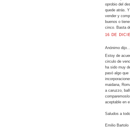
oprobio del de
quede atrás. Y
vender y comp
buenos o tiene
cinco. Basta d
16 DE DICI
Anónimo dijo..
Estoy de acuer
circulo de ven
ha sido muy de
pasó algo que 
incorporaciones
maidana, Romá
a caruzzo, bal
comparemoslo 
aceptable en e
Saludos a tod
Emilio Bartolo