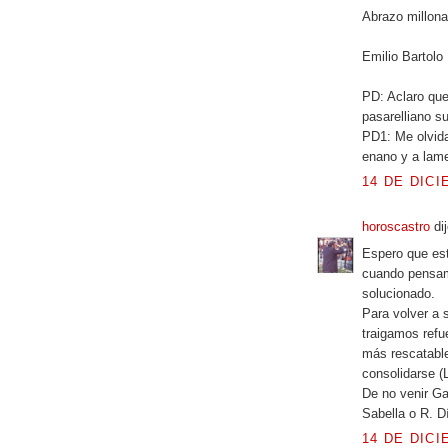
Abrazo millona
Emilio Bartolo
PD: Aclaro que
pasarelliano s
PD1: Me olvidab
enano y a lame
14 DE DICI
horoscastro
dij
Espero que est
cuando pensam
solucionado.
Para volver a 
traigamos refu
más rescatable
consolidarse (L
De no venir Gal
Sabella o R. D
14 DE DICI