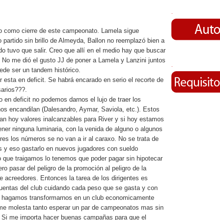
.
do como cierre de este campeonato. Lamela sigue
o partido sin brillo de Almeyda, Ballon no reemplazó bien a
 tuvo que salir. Creo que allí en el medio hay que buscar
. No me dió el gusto JJ de poner a Lamela y Lanzini juntos
.
ede ser un tandem histórico.
r esta en deficit. Se habrá encarado en serio el recorte de
arios???.
 en deficit no podemos darnos el lujo de traer los
nos encandilan (Dalesandro, Aymar, Saviola, etc.). Estos
an hoy valores inalcanzables para River y si hoy estamos
tener ninguna luminaria, con la venida de alguno o algunos
es los números se no van a ir al caraxo. No se trata de
 y eso gastarlo en nuevos jugadores con sueldo
 que traigamos lo tenemos que poder pagar sin hipotecar
ero pasar del peligro de la promoción al peligro de la
e acreedores. Entonces la tarea de los dirigentes es
 cuentas del club cuidando cada peso que se gasta y con
e hagamos transformarnos en un club economicamente
me molesta tanto esperar un par de campeonatos mas sin
. Si me importa hacer buenas campañas para que el