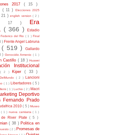
ciones 2017
( 15 )
21
( 11 )
Elecciones 2025
( 21 )
english version
( 2 )
Era
( 17 )
la
( 366 )
Estadio
)
Federico del Rio
( 1 )
Final
4 )
Frente Angel Labruna
l
( 519 )
Gallardo
4 )
Genocidio Armenio
( 1 )
n Castillo
( 18 )
Huawei
ación Institucional
Kiper
( 33 )
( 2 )
Lancioni
aDelMundo
( 2 )
Libertadores
( 5 )
uso
( 1 )
Macri
llemi
( 1 )
Luchio
( 2 )
arketing Deportivo
s Fernando Prado
udafrica 2010
( 5 )
Museo
s
( 1 )
nueva camiseta
( 1 )
 de River Plate
( 5 )
anian
( 38 )
Politica en
Promesas de
puesto
( 2 )
Quintas
Qatar Airways
( 1 )