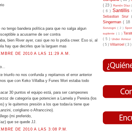
rio
( 23 )
Ramón Díaz
Santillis
( 6 )
Sebastian Srur
Singerman
( 18
 no tengo bandera política para que no salga algun
Sonzogni
( 2 )
Spo
Tara
suplente
( 1 )
usceptible a acusarme de ser contra
( 5 )
Under Armou
a, bien River ayer, casi que no lo podía creer. Eso si, al
( 5 )
Villarroel
( 3 )
la hay que decirles que la larguen mas
EMBRE DE 2010 A LAS 11:29 A.M.
o...
e triunfo no nos confunda y repitamos el error anterior
os que con Keko Villalba y Funes Mori estaba todo
sacar 30 puntos el equipo está, para ser campeones
erzoz de categoría que potencien a Lamela y Pereira (los
s) y le quitemos presión a los que todavía tiene que
anzini, corigliano o Afranccino).
lego (mi preferido,
íaz) que se quede JJ.
EMBRE DE 2010 A LAS 3:08 P.M.