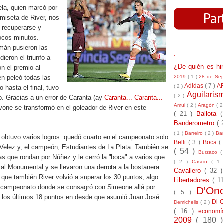
ela, quien marcó por
miseta de River, nos
 recuperarse y
pocos minutos.
mán pusieron las
-
dieron el triunfo a
¿De quién es h
on el premio al
2019
( 1 )
28 de Se
en peleó todas las
Adidas
( 7 )
A
( 2 )
 hasta el final, tuvo
Aguilari
( 2 )
o. Gracias a un error de Caranta (ay
Caranta... Caranta...
Amui
( 2 )
Aragón
( 2
vone se transformó en el goleador de River en este
( 21 )
Ballota
Banderometro
( 
( 1 )
Barreiro
( 2 )
Bar
r obtuvo varios logros: quedó cuarto en el campeonato solo
Belli
( 3 )
Boca
(
 Velez y, el campeón, Estudiantes de La Plata. También se
( 54 )
Burzaco
(
s que rondan por Núñez y le cerró la "boca" a varios que
( 2 )
Cascio
( 1
al Monumental y se llevaron una derrota a la bostanera.
Cavallero
( 32 
 que también River volvió a superar los 30 puntos, algo
Libertadores
( 1
l campeonato donde se consagró con Simeone allá por
D'On
( 5 )
 los últimos 18 puntos en desde que asumió Juan José
Di 
Demichelis
( 2 )
( 16 )
econom
2009
( 180 