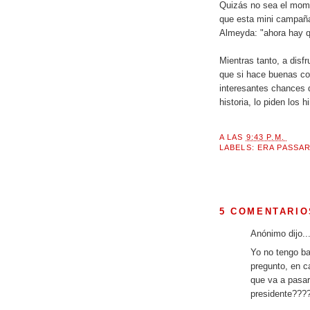
Quizás no sea el mome
que esta mini campaña
Almeyda: "ahora hay qu
Mientras tanto, a disf
que si hace buenas co
interesantes chances 
historia, lo piden los 
A LAS
9:43 P.M.
LABELS:
ERA PASSA
5 COMENTARIO
Anónimo dijo..
Yo no tengo ba
pregunto, en c
que va a pasar
presidente???