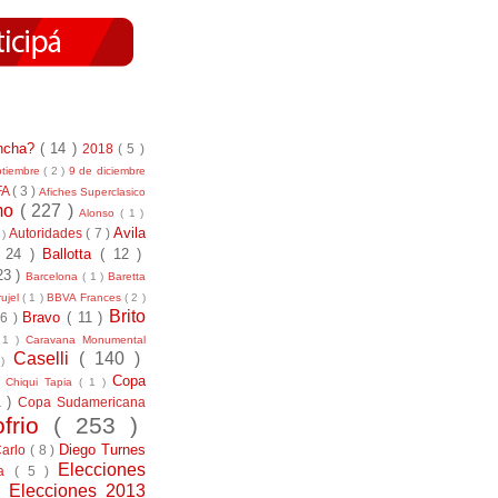
incha?
( 14 )
2018
( 5 )
ptiembre
( 2 )
9 de diciembre
FA
( 3 )
Afiches Superclasico
smo
( 227 )
Alonso
( 1 )
Avila
Autoridades
( 7 )
 )
( 24 )
Ballotta
( 12 )
23 )
Barcelona
( 1 )
Baretta
ujel
( 1 )
BBVA Frances
( 2 )
Brito
Bravo
( 11 )
 6 )
 1 )
Caravana Monumental
Caselli
( 140 )
 )
)
Copa
Chiqui Tapia
( 1 )
1 )
Copa Sudamericana
ofrio
( 253 )
Diego Turnes
Carlo
( 8 )
Elecciones
ía
( 5 )
)
Elecciones 2013