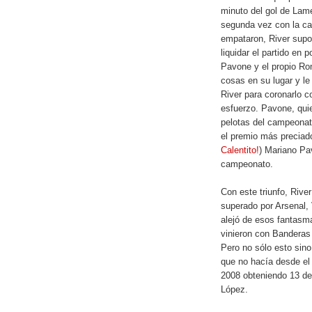
minuto del gol de Lam
segunda vez con la ca
empataron, River supo
liquidar el partido en 
Pavone y el propio Ro
cosas en su lugar y le 
River para coronarlo c
esfuerzo. Pavone, qui
pelotas del campeonato
el premio más preciad
Calentito!
) Mariano Pa
campeonato.
Con este triunfo, Rive
superado por Arsenal,
alejó de esos fantasma
vinieron con Banderas 
Pero no sólo esto sino
que no hacía desde e
2008 obteniendo 13 de
López.