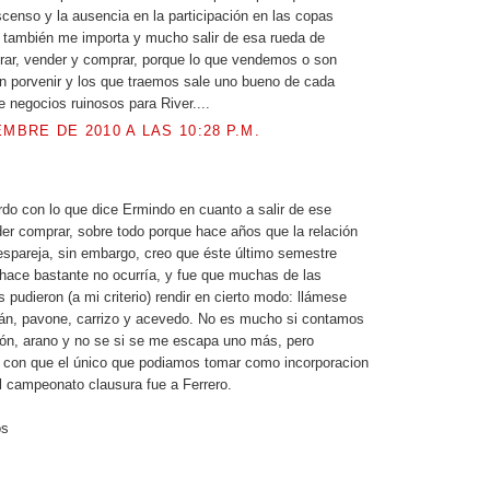
scenso y la ausencia en la participación en las copas
 también me importa y mucho salir de esa rueda de
rar, vender y comprar, porque lo que vendemos o son
n porvenir y los que traemos sale uno bueno de cada
e negocios ruinosos para River....
EMBRE DE 2010 A LAS 10:28 P.M.
.
do con lo que dice Ermindo en cuanto a salir de ese
der comprar, sobre todo porque hace años que la relación
spareja, sin embargo, creo que éste último semestre
hace bastante no ocurría, y fue que muchas de las
 pudieron (a mi criterio) rendir en cierto modo: llámese
n, pavone, carrizo y acevedo. No es mucho si contamos
lón, arano y no se si se me escapa uno más, pero
con que el único que podiamos tomar como incorporacion
l campeonato clausura fue a Ferrero.
os