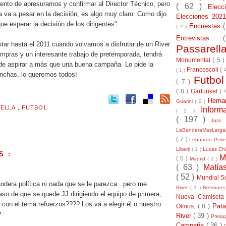
nto de apresurarnos y confirmar al Director Técnico, pero
( 62 )
Elec
 va a pesar en la decisión, es algo muy claro. Como dijo
Elecciones 20
e esperar la decisión de los dirigentes".
Encuestas
( 2 )
Entrevistas
rutar hasta el 2011 cuando volvamos a disfrutar de un River
Passarel
mpras y un interesante trabajo de pretemporada, tendrá
Monumental
( 5 
de aspirar a más que una buena campaña. Lo pide la
Francescoli
( 
( 1 )
hinchas, lo queremos todos!
Futbo
( 7 )
( 8 )
Garfunkel
( 
Herna
Guarini
( 2 )
RELLA
,
FUTBOL
Inform
( 1 )
( 197 )
Jara
LaBanderaMasLarg
( 7 )
Leonardo Pel
Liberti
( 1 )
Lucas Chi
S :
M
( 5 )
Madrid
( 2 )
( 63 )
Matía
.
( 52 )
Mundial S
ndera política ni nada que se le parezca...pero me
River
( 1 )
Netshoe
aso de que se quede JJ dirigiendo el equipo de primera,
Nueva Camiseta
 con el tema refuerzos???? Los va a elegir él o nuestro
Pat
Olmos.
( 8 )
?
River
( 39 )
Presu
Campaña
( 36 )