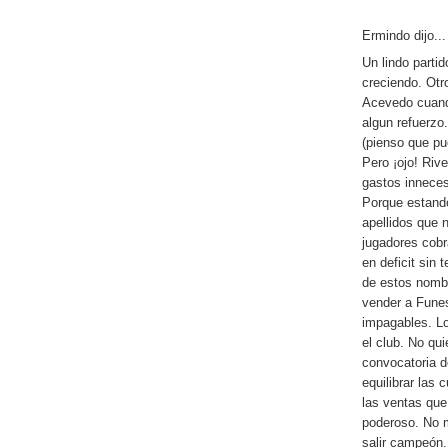
Ermindo dijo...
Un lindo parti
creciendo. Otr
Acevedo cuando
algun refuerzo
(pienso que pu
Pero ¡ojo! Rive
gastos inneces
Porque estando
apellidos que 
jugadores cobr
en deficit sin 
de estos nombr
vender a Funes
impagables. Lo
el club. No qui
convocatoria d
equilibrar las
las ventas qu
poderoso. No 
salir campeón