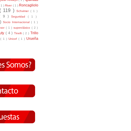
Roncagliolo
( 1 )
River
( 1 )
( 119 )
Schvimer
( 1 )
( 9 )
Seguridad
( 1 )
 )
Socio Internacional
( 1 )
nsor
( 1 )
superclásico
( 2 )
tuty
( 4 )
Trillo
Tinelli
( 2 )
Urueña
r
( 1 )
Unicef
( 1 )