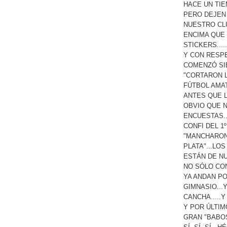
HACE UN TI
PERO DEJEN
NUESTRO CLU
ENCIMA QUE 
STICKERS.....
Y CON RESPEC
COMENZÓ SIE
"CORTARON L
FÚTBOL AMAT
ANTES QUE L
OBVIO QUE N
ENCUESTAS..
CONFI DEL 1º
"MANCHARON 
PLATA"...LO
ESTÁN DE NU
NO SÓLO CON
YA ANDAN PO
GIMNASIO...
CANCHA.....Y
Y POR ÚLTIM
GRAN "BABOSO