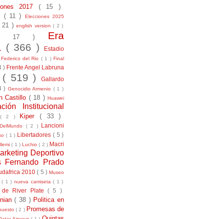
ciones 2017
( 15 )
21
( 11 )
Elecciones 2025
( 21 )
english version
( 2 )
Era
( 17 )
la
( 366 )
Estadio
)
Federico del Rio
( 1 )
Final
4 )
Frente Angel Labruna
l
( 519 )
Gallardo
4 )
Genocidio Armenio
( 1 )
n Castillo
( 18 )
Huawei
ación Institucional
Kiper
( 33 )
( 2 )
Lancioni
aDelMundo
( 2 )
Libertadores
( 5 )
uso
( 1 )
Macri
llemi
( 1 )
Luchio
( 2 )
arketing Deportivo
s Fernando Prado
udafrica 2010
( 5 )
Museo
s
( 1 )
nueva camiseta
( 1 )
 de River Plate
( 5 )
anian
( 38 )
Politica en
Promesas de
puesto
( 2 )
Quintas
Qatar Airways
( 1 )