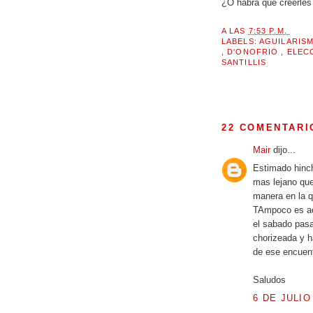
¿O habrá que creerles 
A LAS
7:53 P.M.
LABELS:
AGUILARIS
,
D'ONOFRIO
,
ELEC
SANTILLIS
22 COMENTARI
Mair
dijo...
Estimado hinch
mas lejano que
manera en la q
TAmpoco es ace
el sabado pasa
chorizeada y h
de ese encuent
Saludos
6 DE JULIO