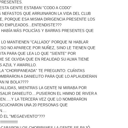
 PRESENTES.
ESTA GENTE ESTABAN "CODO A CODO"
 NEFASTOS QUE ARRUINARON LA VIDA DEL CLUB
E, PORQUE ESA MISMA DIRIGENCIA PRESENTE LOS
MO EMPLEADOS...ENTENDISTE???
 HABÍA MÁS POLICÍAS Y BARRAS PRESENTES QUE
O LO MANTIENEN "CALLADO" PORQUE NI HABLAR
ESO NO APARECE POR NUÑEZ, SINO LE TIENEN QUE
ITA PARA QUE LEA LO QUE "SIENTE" POR
ADIE SE OLVIDA QUE EN REALIDAD SU ALMA TIENE
 AZUL Y AMARILLO.
A LA "CHORIPANEADA" TE PREGUNTO: CUÁNTAS
OMBRARON A DANIELITO PARA QUE LO APLAUDIERAN
AN NI BOLA????
ALLIDAS, MIENTRAS LA GENTE NI MIRABA POR
 SALIR DANIELITO....PUSIERON EL HIMNO DE RIVER A
N.....Y LA TERCERA VEZ QUE LO NOMBRARON
ESCUCHARON UNA 20 PERSONAS QUE
....
Ó EL "MEGAEVENTO"???
!!!!!!!!!!!!
ACABARON LOS CHORIPANES LA GENTE SE RAJÓ.