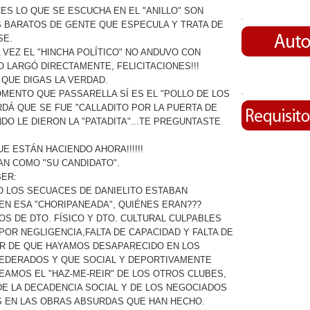
S LO QUE SE ESCUCHA EN EL "ANILLO" SON
.
 BARATOS DE GENTE QUE ESPECULA Y TRATA DE
SE.
A VEZ EL "HINCHA POLÍTICO" NO ANDUVO CON
O LARGÓ DIRECTAMENTE, FELICITACIONES!!!
QUE DIGAS LA VERDAD.
.
OMENTO QUE PASSARELLA SÍ ES EL "POLLO DE LOS
RDÁ QUE SE FUE "CALLADITO POR LA PUERTA DE
DO LE DIERON LA "PATADITA"...TE PREGUNTASTE
E ESTÁN HACIENDO AHORA!!!!!!
AN COMO "SU CANDIDATO".
BER:
O LOS SECUACES DE DANIELITO ESTABAN
EN ESA "CHORIPANEADA", QUIÉNES ERAN???
LOS DE DTO. FÍSICO Y DTO. CULTURAL CULPABLES
OR NEGLIGENCIA,FALTA DE CAPACIDAD Y FALTA DE
ER DE QUE HAYAMOS DESAPARECIDO EN LOS
EDERADOS Y QUE SOCIAL Y DEPORTIVAMENTE
AMOS EL "HAZ-ME-REIR" DE LOS OTROS CLUBES,
E LA DECADENCIA SOCIAL Y DE LOS NEGOCIADOS
S EN LAS OBRAS ABSURDAS QUE HAN HECHO.