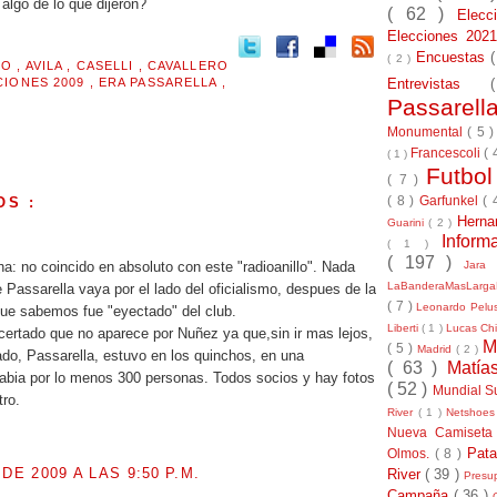
algo de lo que dijeron?
( 62 )
Elec
Elecciones 20
Encuestas
( 2 )
MO
,
AVILA
,
CASELLI
,
CAVALLERO
Entrevistas
CIONES 2009
,
ERA PASSARELLA
,
Passarel
Monumental
( 5 
Francescoli
( 
( 1 )
Futbo
( 7 )
( 8 )
Garfunkel
( 
OS :
Herna
Guarini
( 2 )
Inform
( 1 )
( 197 )
Jara
a: no coincido en absoluto con este "radioanillo". Nada
LaBanderaMasLarg
 Passarella vaya por el lado del oficialismo, despues de la
( 7 )
Leonardo Pel
ue sabemos fue "eyectado" del club.
Liberti
( 1 )
Lucas Chi
rtado que no aparece por Nuñez ya que,sin ir mas lejos,
M
( 5 )
Madrid
( 2 )
do, Passarella, estuvo en los quinchos, en una
( 63 )
Matía
abia por lo menos 300 personas. Todos socios y hay fotos
( 52 )
Mundial S
ro.
River
( 1 )
Netshoe
Nueva Camiseta
Pat
Olmos.
( 8 )
 DE 2009 A LAS 9:50 P.M.
River
( 39 )
Presu
Campaña
( 36 )