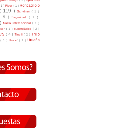
Roncagliolo
( 1 )
River
( 1 )
( 119 )
Schvimer
( 1 )
( 9 )
Seguridad
( 1 )
 )
Socio Internacional
( 1 )
nsor
( 1 )
superclásico
( 2 )
tuty
( 4 )
Trillo
Tinelli
( 2 )
Urueña
r
( 1 )
Unicef
( 1 )