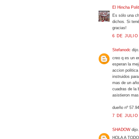
El Hincha Poli
Es sólo una c
dichos. Si ten
gracias!
6 DE JULIO
Stefanodc
dijo.
creo q es un e
esperan la mej
accion politica
instruidos par
mas de un año
cuadras de la b
asistieron mas
dueño nº 57.9
7 DE JULIO
SHADOW
dijo.
HOLA A TODO