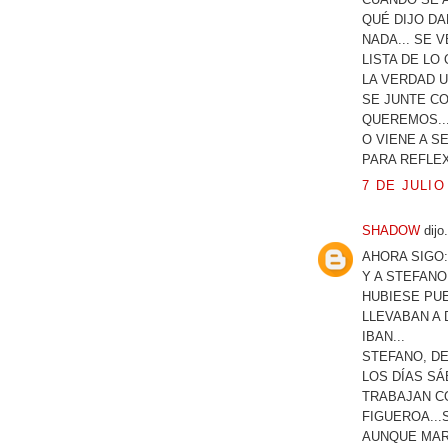
QUÉ DIJO DA
NADA... SE 
LISTA DE LO 
LA VERDAD U
SE JUNTE C
QUEREMOS...
O VIENE A S
PARA REFLEX
7 DE JULIO
SHADOW
dijo.
AHORA SIGO:
Y A STEFANO
HUBIESE PUE
LLEVABAN A 
IBAN...
STEFANO, D
LOS DÍAS S
TRABAJAN C
FIGUEROA...S
AUNQUE MAR