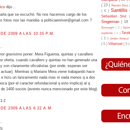
( 23 )
Ramón Díaz
tico
dijo...
Santillis
( 6 )
harla que se escuchó. No nos hacemos cargo de los
Sebastian Srur
és fotos nos las mandás a politicaenriver@gmail.com ?
Singerman
( 18
Sonzogni
( 2 )
Spo
Tara
 DE 2009 A LAS 10:35 P.M.
suplente
( 1 )
( 5 )
Under Armou
( 5 )
Villarroel
( 3 )
..
rror gravisimo poner: Mera Figueroa, quintas y cavallero
or oferta, cuando cavallero y quintas no han generado una
 y son claramente oficialistas (por ende, esperan ser
a actuar). Mientras q Mariano Mera viene trabajando hace
 e hizo un lanzamiento nada mas ni nada menos q a dos
oca (por el caracter refundacional q esto implica) al q
 de 1400 socios (evento nunca mencionado por este blog).
41-2
 DE 2009 A LAS 6:22 A.M.
..
S: