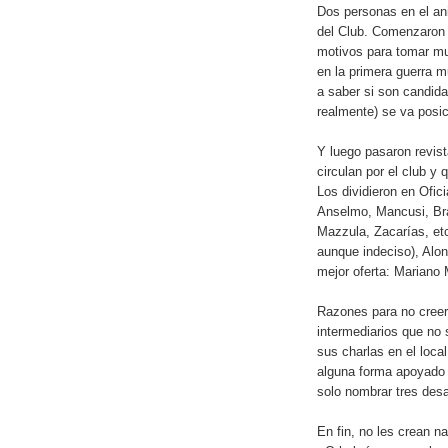
Dos personas en el ani
del Club. Comenzaron d
motivos para tomar mu
en la primera guerra m
a saber si son candid
realmente) se va posic
Y luego pasaron revis
circulan por el club y
Los dividieron en Ofic
Anselmo, Mancusi, Brav
Mazzula, Zacarías, etc)
aunque indeciso), Alon
mejor oferta: Mariano 
Razones para no creerl
intermediarios que no 
sus charlas en el local
alguna forma apoyado 
solo nombrar tres desa
En fin, no les crean n