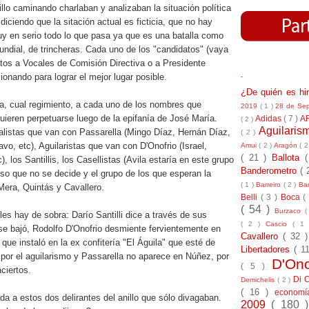
llo caminando charlaban y analizaban la situación política
iciendo que la sitación actual es ficticia, que no hay
y en serio todo lo que pasa ya que es una batalla como
undial, de trincheras. Cada uno de los "candidatos" (vaya
atos a Vocales de Comisión Directiva o a Presidente
ionando para lograr el mejor lugar posible.
-
¿De quién es h
ta, cual regimiento, a cada uno de los nombres que
2019
( 1 )
28 de Se
 quieren perpetuarse luego de la epifanía de José María.
Adidas
( 7 )
A
( 2 )
Aguilari
ialistas que van con Passarella (Mingo Díaz, Hernán Díaz,
( 2 )
o, etc), Aguilaristas que van con D'Onofrio (Israel,
Amui
( 2 )
Aragón
( 2
( 21 )
Ballota
, los Santillis, los Casellistas (Avila estaría en este grupo
Banderometro
( 
so que no se decide y el grupo de los que esperan la
( 1 )
Barreiro
( 2 )
Bar
Mera, Quintás y Cavallero.
Belli
( 3 )
Boca
(
( 54 )
Burzaco
(
es hay de sobra: Darío Santilli dice a través de sus
( 2 )
Cascio
( 1
se bajó, Rodolfo D'Onofrio desmiente fervientemente en
Cavallero
( 32 
 que instaló en la ex confitería "El Águila" que esté de
Libertadores
( 1
por el aguilarismo y Passarella no aparece en Núñez, por
D'On
( 5 )
ciertos.
Di 
Demichelis
( 2 )
( 16 )
econom
ada a estos dos delirantes del anillo que sólo divagaban.
2009
( 180 