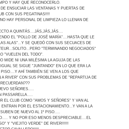
EMPO Y HAY QUE RECONOCERLO.
 DE ENSUCIAR LAS VENTANAS Y PUERTAS DE
B CON SUS PEGATINAS!!!!
NO HAY PERSONAL DE LIMPIEZA LO LLENAN DE
TO A QUINTÁS....JÁS,JÁS,JÁS....
NDO EL "POLLO DE JOSÉ MARÍA"....HASTA QUE LE
AS ALAS"...Y SE QUEDÓ CON SUS SECUACES DE
EUR...SOLITO...PERO "TERMINANDO NEGOCIADOS"
O "VUELEN DEL TODO".
O MIDE NI UNA MILÉSIMA LA AGUJA DE LAS
IGUAL SE SIGUE "JUNTANDO" EN LO QUE ERA LA
 PISO....Y AHÍ TAMBIÉN SE VEN A LOS QUE
A RIVER" CON SUS PROBLEMAS DE "REPARTIJA DE
S RECUERDAN???
EVO SEÑORES.....
 PASSARELLA.....
R EL CLUB COMO "AMOS Y SEÑORES" Y VAN AL
Y ENTRAN POR EL ESTACIONAMIENTO...Y VAN A LA
 SUBEN DE NUEVO AL 1º PISO.....
O..... Y NO POR ESO MENOS DESPRECIABLE....EL
" Y "VIEJITO VERDE" DE RIVER!!!!!!