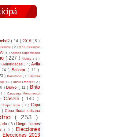
incha?
( 14 )
2018
( 5 )
ptiembre
( 2 )
9 de diciembre
FA
( 3 )
Afiches Superclasico
smo
( 227 )
Alonso
( 1 )
Avila
Autoridades
( 7 )
 )
( 24 )
Ballotta
( 12 )
23 )
Barcelona
( 1 )
Baretta
ujel
( 1 )
BBVA Frances
( 2 )
Brito
Bravo
( 11 )
 6 )
 1 )
Caravana Monumental
Caselli
( 140 )
 )
)
Copa
Chiqui Tapia
( 1 )
1 )
Copa Sudamericana
ofrio
( 253 )
Diego Turnes
Carlo
( 8 )
Elecciones
ía
( 5 )
)
Elecciones 2013