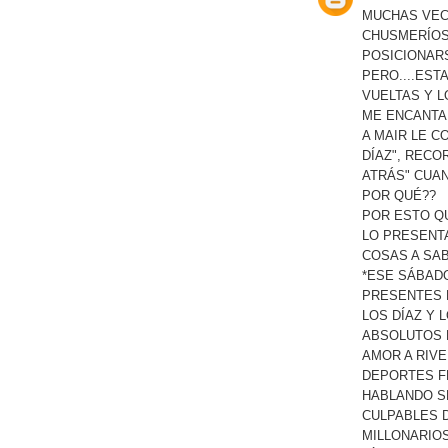
MUCHAS VECE
CHUSMERÍOS
POSICIONAR
PERO....EST
VUELTAS Y L
ME ENCANTA 
A MAIR LE C
DÍAZ", RECO
ATRÁS" CUAN
POR QUÉ??
POR ESTO QU
LO PRESENT
COSAS A SA
*ESE SÁBAD
PRESENTES 
LOS DÍAZ Y 
ABSOLUTOS P
AMOR A RIV
DEPORTES F
HABLANDO SE
CULPABLES D
MILLONARIO