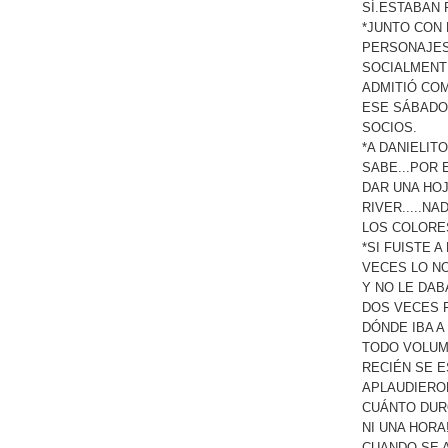
SÍ.ESTABAN
*JUNTO CON 
PERSONAJES
SOCIALMENT
ADMITIÓ CO
ESE SÁBADO
SOCIOS.
*A DANIELIT
SABE...POR 
DAR UNA HOJ
RIVER.....N
LOS COLORES
*SI FUISTE 
VECES LO N
Y NO LE DAB
DOS VECES F
DÓNDE IBA A
TODO VOLUME
RECIÉN SE 
APLAUDIERON
CUÁNTO DUR
NI UNA HORA!!!!
CUANDO SE 