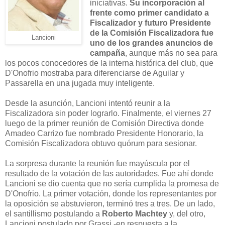
iniciativas.
Su incorporación al
frente como primer candidato a
Fiscalizador y futuro Presidente
de la Comisión Fiscalizadora fue
Lancioni
uno de los grandes anuncios de
campaña
, aunque más no sea para
los pocos conocedores de la interna histórica del club, que
D'Onofrio mostraba para diferenciarse de Aguilar y
Passarella en una jugada muy inteligente.
Desde la asunción, Lancioni intentó reunir a la
Fiscalizadora sin poder lograrlo. Finalmente, el viernes 27
luego de la primer reunión de Comisión Directiva donde
Amadeo Carrizo fue nombrado Presidente Honorario, la
Comisión Fiscalizadora obtuvo quórum para sesionar.
La sorpresa durante la reunión fue mayúscula por el
resultado de la votación de las autoridades. Fue ahí donde
Lancioni se dio cuenta que no sería cumplida la promesa de
D'Onofrio. La primer votación, donde los representantes por
la oposición se abstuvieron, terminó tres a tres. De un lado,
el santillismo postulando a
Roberto Machtey
y, del otro,
Lancioni postulado por Grassi -en respuesta a la