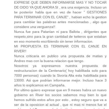
EXPRESE QUE DEBEN INFORMARSE MAS Y NO TOCAR
DE OIDO YA QUE AHORA SI , era una exigencia. Incluso un
tw posterior habla que en vez de hacer " GESTIONES
PARA TERMINAR CON EL CANJE" , habian echo la gestion
para cambiar las palabras antes mencionadas , algo que
considere una verguenza!!
Nunca fue para Patanian ni para Ballota , dirigentes que
respeto,sino para la gran cantidad de twiteros que estaban
en eso momento escribiendo sin tener informacion.
MI PROPUESTA ES TERMINAR CON EL CANJE EN
RIVER!!
Nunca criticaria en publico una propuesta de matias y
Andres mas con la buena relacion que tengo.
Nosotros ya expresamos nuestra propuesta de
restructuracion de la Centenario( hoy habilitada solo para
7000 personas) cuando la Sivoria Alta esta habilitada para
13000. Asi que podrian informarse mejor. Incluso hace 3
años lo explicamos en Campaña.
Por ultimo quiero expresar que en 9 meses habra un nuevo
gobierno en River los socios sabemos muy bien lo que
hemos sufrido estos años por esto , estoy seguro que va a
ser de la oposicion al actual , que ni mas ni menos fue el