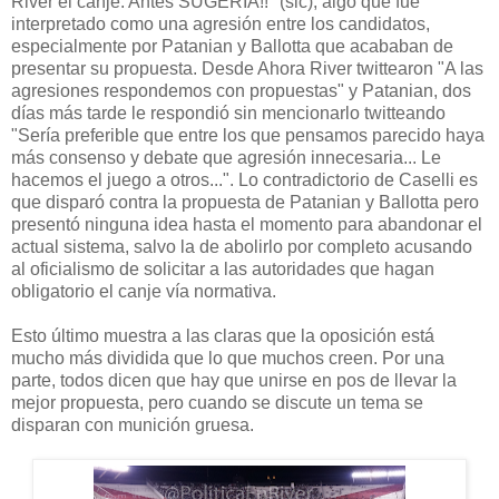
River el canje. Antes SUGERIA!!" (sic), algo que fue
interpretado como una agresión entre los candidatos,
especialmente por Patanian y Ballotta que acababan de
presentar su propuesta. Desde Ahora River twittearon "A las
agresiones respondemos con propuestas" y Patanian, dos
días más tarde le respondió sin mencionarlo twitteando
"Sería preferible que entre los que pensamos parecido haya
más consenso y debate que agresión innecesaria... Le
hacemos el juego a otros...". Lo contradictorio de Caselli es
que disparó contra la propuesta de Patanian y Ballotta pero
presentó ninguna idea hasta el momento para abandonar el
actual sistema, salvo la de abolirlo por completo acusando
al oficialismo de solicitar a las autoridades que hagan
obligatorio el canje vía normativa.
Esto último muestra a las claras que la oposición está
mucho más dividida que lo que muchos creen. Por una
parte, todos dicen que hay que unirse en pos de llevar la
mejor propuesta, pero cuando se discute un tema se
disparan con munición gruesa.