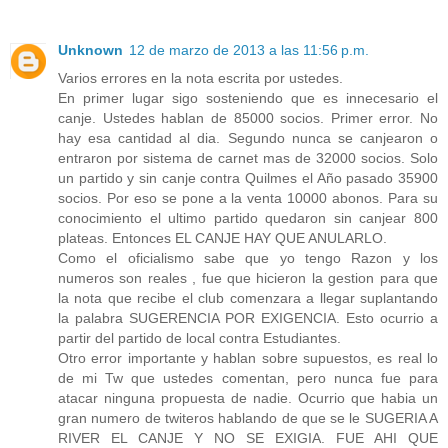
Unknown
12 de marzo de 2013 a las 11:56 p.m.
Varios errores en la nota escrita por ustedes.
En primer lugar sigo sosteniendo que es innecesario el
canje. Ustedes hablan de 85000 socios. Primer error. No
hay esa cantidad al dia. Segundo nunca se canjearon o
entraron por sistema de carnet mas de 32000 socios. Solo
un partido y sin canje contra Quilmes el Año pasado 35900
socios. Por eso se pone a la venta 10000 abonos. Para su
conocimiento el ultimo partido quedaron sin canjear 800
plateas. Entonces EL CANJE HAY QUE ANULARLO.
Como el oficialismo sabe que yo tengo Razon y los
numeros son reales , fue que hicieron la gestion para que
la nota que recibe el club comenzara a llegar suplantando
la palabra SUGERENCIA POR EXIGENCIA. Esto ocurrio a
partir del partido de local contra Estudiantes.
Otro error importante y hablan sobre supuestos, es real lo
de mi Tw que ustedes comentan, pero nunca fue para
atacar ninguna propuesta de nadie. Ocurrio que habia un
gran numero de twiteros hablando de que se le SUGERIA A
RIVER EL CANJE Y NO SE EXIGIA. FUE AHI QUE