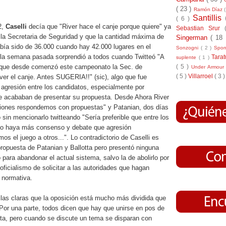
( 23 )
Ramón Díaz
Santillis
( 6 )
2,
Caselli
decía que "River hace el canje porque quiere" ya
Sebastian Srur
 la Secretaria de Seguridad y que la cantidad máxima de
Singerman
( 18
bía sido de 36.000 cuando hay 42.000 lugares en el
Sonzogni
( 2 )
Spo
 la semana pasada sorprendió a todos cuando Twitteó "A
Tara
suplente
( 1 )
( 5 )
o que desde comenzó este campeonato la Sec. de
Under Armou
( 5 )
Villarroel
( 3 )
er el canje. Antes SUGERIA!!" (sic), algo que fue
 agresión entre los candidatos, especialmente por
ue acababan de presentar su propuesta. Desde Ahora River
esiones respondemos con propuestas" y Patanian, dos días
 sin mencionarlo twitteando "Sería preferible que entre los
o haya más consenso y debate que agresión
os el juego a otros...". Lo contradictorio de Caselli es
propuesta de Patanian y Ballotta pero presentó ninguna
para abandonar el actual sistema, salvo la de abolirlo por
ficialismo de solicitar a las autoridades que hagan
a normativa.
 las claras que la oposición está mucho más dividida que
Por una parte, todos dicen que hay que unirse en pos de
sta, pero cuando se discute un tema se disparan con