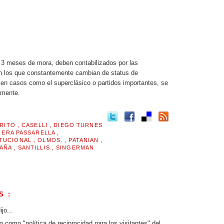
 3 meses de mora, deben contabilizados por las
n los que constantemente cambian de status de
 en casos como el superclásico o partidos importantes, se
amente.
RITO
,
CASELLI
,
DIEGO TURNES
,
ERA PASSARELLA
,
ITUCIONAL
,
OLMOS.
,
PATANIAN
,
PAÑA
,
SANTILLIS
,
SINGERMAN
S :
jo...
 como "política de reciprocidad para los visitantes" del