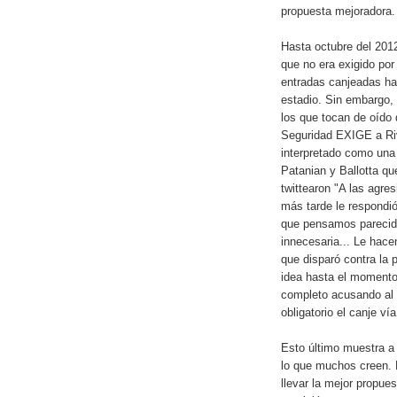
propuesta mejoradora.
Hasta octubre del 201
que no era exigido por
entradas canjeadas ha
estadio. Sin embargo,
los que tocan de oíd
Seguridad EXIGE a Riv
interpretado como una
Patanian y Ballotta q
twittearon "A las agr
más tarde le respondió
que pensamos parecid
innecesaria... Le hacem
que disparó contra la 
idea hasta el momento 
completo acusando al o
obligatorio el canje ví
Esto último muestra a
lo que muchos creen. 
llevar la mejor propue