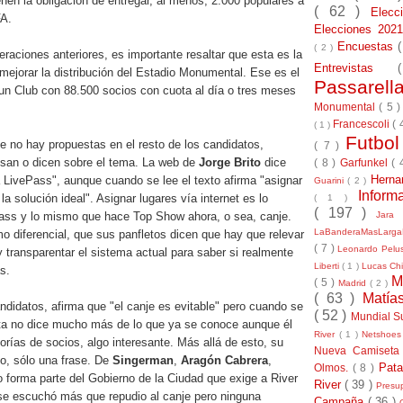
enen la obligación de entregar, al menos, 2.000 populares a
( 62 )
Elec
FA.
Elecciones 20
Encuestas
( 2 )
eraciones anteriores, es importante resaltar que esta es la
Entrevistas
mejorar la distribución del Estadio Monumental. Ese es el
Passarel
un Club con 88.500 socios con cuota al día o tres meses
Monumental
( 5 
Francescoli
( 
( 1 )
Futbo
e no hay propuestas en el resto de los candidatos,
( 7 )
san o dicen sobre el tema. La web de
Jorge Brito
dice
( 8 )
Garfunkel
( 
Herna
 LivePass", aunque cuando se lee el texto afirma "asignar
Guarini
( 2 )
Inform
 la solución ideal". Asignar lugares vía internet es lo
( 1 )
( 197 )
Jara
ss y lo mismo que hace Top Show ahora, o sea, canje.
LaBanderaMasLarg
 diferencial, que sus panfletos dicen que hay que relevar
( 7 )
Leonardo Pel
y transparentar el sistema actual para saber si realmente
Liberti
( 1 )
Lucas Chi
as.
M
( 5 )
Madrid
( 2 )
( 63 )
Matía
andidatos, afirma que "el canje es evitable" pero cuando se
( 52 )
Mundial S
ta no dice mucho más de lo que ya se conoce aunque él
River
( 1 )
Netshoe
rías de socios, algo interesante. Más allá de esto, su
Nueva Camiseta
o, sólo una frase. De
Singerman
,
Aragón Cabrera
,
Pat
Olmos.
( 8 )
 forma parte del Gobierno de la Ciudad que exige a River
River
( 39 )
Presu
se escuchó más que repudio al canje pero ninguna
Campaña
( 36 )