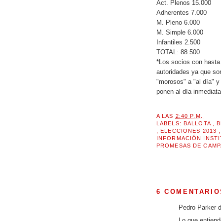
Act. Plenos 15.000
Adherentes 7.000
M. Pleno 6.000
M. Simple 6.000
Infantiles 2.500
TOTAL: 88.500
*Los socios con hasta
autoridades ya que so
"morosos" a "al día" y
ponen al día inmediat
A LAS
2:40 P.M.
LABELS:
BALLOTA
,
B
,
ELECCIONES 2013
INFORMACIÓN INST
PROMESAS DE CAM
6 COMENTARIO
Pedro Parker di
Lo que entiendo