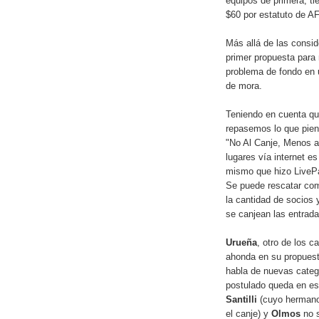
equipos de primera, ti
$60 por estatuto de A
Más allá de las consid
primer propuesta para 
problema de fondo en 
de mora.
Teniendo en cuenta qu
repasemos lo que pien
"No Al Canje, Menos a
lugares vía internet es
mismo que hizo LivePa
Se puede rescatar como
la cantidad de socios 
se canjean las entrad
Urueña
, otro de los c
ahonda en su propues
habla de nuevas catego
postulado queda en es
Santilli
(cuyo hermano
el canje) y
Olmos
no 