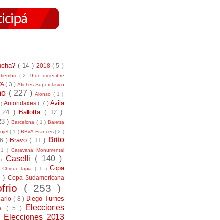
incha?
( 14 )
2018
( 5 )
ptiembre
( 2 )
9 de diciembre
FA
( 3 )
Afiches Superclasico
smo
( 227 )
Alonso
( 1 )
Avila
Autoridades
( 7 )
 )
( 24 )
Ballotta
( 12 )
23 )
Barcelona
( 1 )
Baretta
ujel
( 1 )
BBVA Frances
( 2 )
Brito
Bravo
( 11 )
 6 )
 1 )
Caravana Monumental
Caselli
( 140 )
 )
)
Copa
Chiqui Tapia
( 1 )
1 )
Copa Sudamericana
ofrio
( 253 )
Diego Turnes
Carlo
( 8 )
Elecciones
ía
( 5 )
)
Elecciones 2013