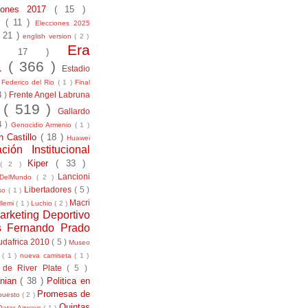
ciones 2017
( 15 )
21
( 11 )
Elecciones 2025
( 21 )
english version
( 2 )
Era
( 17 )
la
( 366 )
Estadio
)
Federico del Rio
( 1 )
Final
4 )
Frente Angel Labruna
l
( 519 )
Gallardo
4 )
Genocidio Armenio
( 1 )
n Castillo
( 18 )
Huawei
ación Institucional
Kiper
( 33 )
( 2 )
Lancioni
aDelMundo
( 2 )
Libertadores
( 5 )
uso
( 1 )
Macri
llemi
( 1 )
Luchio
( 2 )
arketing Deportivo
s Fernando Prado
udafrica 2010
( 5 )
Museo
s
( 1 )
nueva camiseta
( 1 )
 de River Plate
( 5 )
anian
( 38 )
Politica en
Promesas de
puesto
( 2 )
Quintas
Qatar Airways
( 1 )