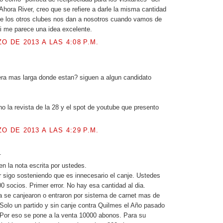
Ahora River, creo que se refiere a darle la misma cantidad
e los otros clubes nos dan a nosotros cuando vamos de
mi me parece una idea excelente.
O DE 2013 A LAS 4:08 P.M.
.
era mas larga donde estan? siguen a algun candidato
 la revista de la 28 y el spot de youtube que presento
O DE 2013 A LAS 4:29 P.M.
.
en la nota escrita por ustedes.
r sigo sosteniendo que es innecesario el canje. Ustedes
0 socios. Primer error. No hay esa cantidad al dia.
 se canjearon o entraron por sistema de carnet mas de
Solo un partido y sin canje contra Quilmes el Año pasado
Por eso se pone a la venta 10000 abonos. Para su