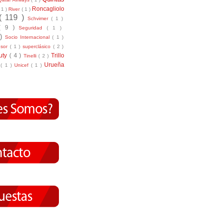
Roncagliolo
( 1 )
River
( 1 )
( 119 )
Schvimer
( 1 )
( 9 )
Seguridad
( 1 )
 )
Socio Internacional
( 1 )
nsor
( 1 )
superclásico
( 2 )
tuty
( 4 )
Trillo
Tinelli
( 2 )
Urueña
r
( 1 )
Unicef
( 1 )