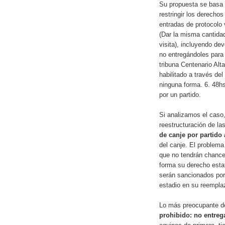
Su propuesta se basa 
restringir los derechos
entradas de protocolo v
(Dar la misma cantidad
visita), incluyendo de
no entregándoles para
tribuna Centenario Alta
habilitado a través de
ninguna forma. 6. 48hs
por un partido.
Si analizamos el caso,
reestructuración de la
de canje por partido 
del canje. El problem
que no tendrán chances
forma su derecho estat
serán sancionados por 
estadio en su reemplaz
Lo más preocupante d
prohibido: no entrega