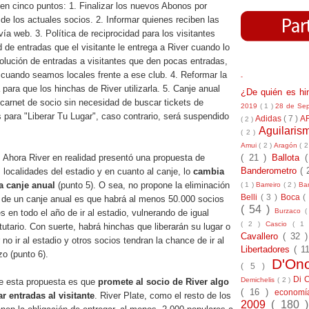
en cinco puntos: 1. Finalizar los nuevos Abonos por
 de los actuales socios. 2. Informar quienes reciben las
ía web. 3. Política de reciprocidad para los visitantes
 de entradas que el visitante le entrega a River cuando lo
volución de entradas a visitantes que den pocas entradas,
 cuando seamos locales frente a ese club. 4. Reformar la
-
 para que los hinchas de River utilizarla. 5. Canje anual
¿De quién es h
l carnet de socio sin necesidad de buscar tickets de
2019
( 1 )
28 de Se
 para "Liberar Tu Lugar", caso contrario, será suspendido
Adidas
( 7 )
A
( 2 )
Aguilari
( 2 )
Amui
( 2 )
Aragón
( 2
( 21 )
Ballota
 Ahora River en realidad presentó una propuesta de
Banderometro
( 
s localidades del estadio y en cuanto al canje, lo
cambia
a canje anual
(punto 5). O sea, no propone la eliminación
( 1 )
Barreiro
( 2 )
Bar
Belli
( 3 )
Boca
(
a de un canje anual es que habrá al menos 50.000 socios
( 54 )
Burzaco
(
 en todo el año de ir al estadio, vulnerando de igual
( 2 )
Cascio
( 1
utario. Con suerte, habrá hinchas que liberarán su lugar o
Cavallero
( 32 
no ir al estadio y otros socios tendran la chance de ir al
Libertadores
( 1
o (punto 6).
D'On
( 5 )
Di 
Demichelis
( 2 )
e esta propuesta es que
promete al socio de River algo
( 16 )
econom
r entradas al visitante
. River Plate, como el resto de los
2009
( 180 