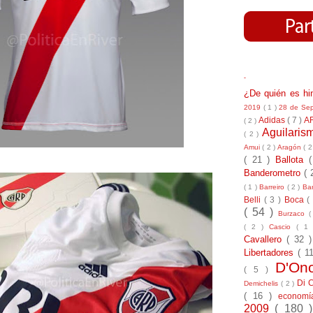
-
¿De quién es h
2019
( 1 )
28 de Se
Adidas
( 7 )
A
( 2 )
Aguilari
( 2 )
Amui
( 2 )
Aragón
( 2
( 21 )
Ballota
Banderometro
( 
( 1 )
Barreiro
( 2 )
Bar
Belli
( 3 )
Boca
(
( 54 )
Burzaco
(
( 2 )
Cascio
( 1
Cavallero
( 32 
Libertadores
( 1
D'On
( 5 )
Di 
Demichelis
( 2 )
( 16 )
econom
2009
( 180 