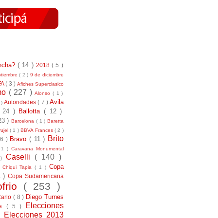
incha?
( 14 )
2018
( 5 )
ptiembre
( 2 )
9 de diciembre
FA
( 3 )
Afiches Superclasico
smo
( 227 )
Alonso
( 1 )
Avila
Autoridades
( 7 )
 )
( 24 )
Ballotta
( 12 )
23 )
Barcelona
( 1 )
Baretta
ujel
( 1 )
BBVA Frances
( 2 )
Brito
Bravo
( 11 )
 6 )
 1 )
Caravana Monumental
Caselli
( 140 )
 )
)
Copa
Chiqui Tapia
( 1 )
1 )
Copa Sudamericana
ofrio
( 253 )
Diego Turnes
Carlo
( 8 )
Elecciones
ía
( 5 )
)
Elecciones 2013