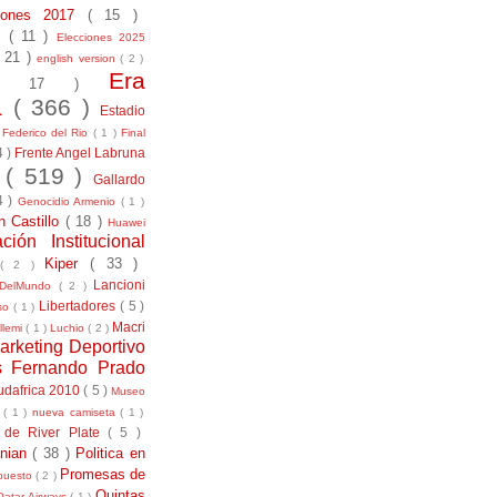
ciones 2017
( 15 )
21
( 11 )
Elecciones 2025
( 21 )
english version
( 2 )
Era
( 17 )
la
( 366 )
Estadio
)
Federico del Rio
( 1 )
Final
4 )
Frente Angel Labruna
l
( 519 )
Gallardo
4 )
Genocidio Armenio
( 1 )
n Castillo
( 18 )
Huawei
ación Institucional
Kiper
( 33 )
( 2 )
Lancioni
aDelMundo
( 2 )
Libertadores
( 5 )
uso
( 1 )
Macri
llemi
( 1 )
Luchio
( 2 )
arketing Deportivo
s Fernando Prado
udafrica 2010
( 5 )
Museo
s
( 1 )
nueva camiseta
( 1 )
 de River Plate
( 5 )
anian
( 38 )
Politica en
Promesas de
puesto
( 2 )
Quintas
Qatar Airways
( 1 )