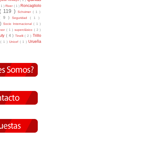
Roncagliolo
( 1 )
River
( 1 )
( 119 )
Schvimer
( 1 )
( 9 )
Seguridad
( 1 )
 )
Socio Internacional
( 1 )
nsor
( 1 )
superclásico
( 2 )
tuty
( 4 )
Trillo
Tinelli
( 2 )
Urueña
r
( 1 )
Unicef
( 1 )