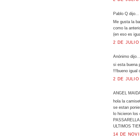
Pablo Q dijo...
Me gusta la ba
como la anteri
(en eso es ig
2 DE JULIO
Anónimo dijo..
si esta buena 
!!!bueno igual q
2 DE JULIO
ANGEL MAIDAN
hola la camise
se estan poni
lo hicieron lo
PASSARELLA 
ULTIMOS TI
14 DE NOVI