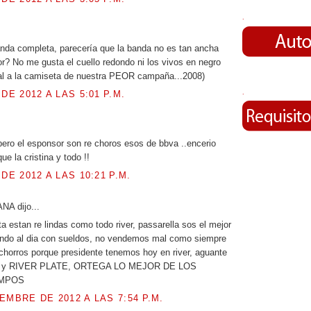
.
nda completa, parecería que la banda no es tan ancha
or? No me gusta el cuello redondo ni los vivos en negro
ual a la camiseta de nuestra PEOR campaña...2008)
 DE 2012 A LAS 5:01 P.M.
.
.
pero el esponsor son re choros esos de bbva ..encerio
ue la cristina y todo !!
 DE 2012 A LAS 10:21 P.M.
A dijo...
ta estan re lindas como todo river, passarella sos el mejor
endo al dia con sueldos, no vendemos mal como siempre
s chorros porque presidente tenemos hoy en river, aguante
y RIVER PLATE, ORTEGA LO MEJOR DE LOS
EMPOS
EMBRE DE 2012 A LAS 7:54 P.M.