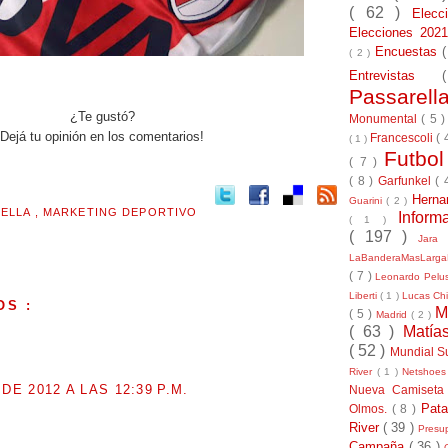
( 62 )
Elec
Elecciones 20
Encuestas
( 2 )
Entrevistas
Passarel
¿Te gustó?
Monumental
( 5 
Dejá tu opinión en los comentarios!
Francescoli
( 
( 1 )
Futbo
( 7 )
( 8 )
Garfunkel
( 
Herna
Guarini
( 2 )
RELLA
,
MARKETING DEPORTIVO
Inform
( 1 )
( 197 )
Jara
LaBanderaMasLarg
( 7 )
Leonardo Pel
Liberti
( 1 )
Lucas Chi
OS :
M
( 5 )
Madrid
( 2 )
( 63 )
Matía
.
( 52 )
Mundial S
River
( 1 )
Netshoe
 DE 2012 A LAS 12:39 P.M.
Nueva Camiseta
Pat
Olmos.
( 8 )
River
( 39 )
Presu
.
Campaña
( 36 )