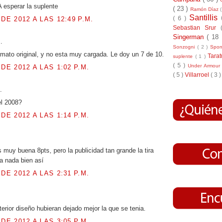
 esperar la suplente
( 23 )
Ramón Díaz
Santillis
( 6 )
 DE 2012 A LAS 12:49 P.M.
Sebastian Srur
Singerman
( 18
..
Sonzogni
( 2 )
Spo
rmato original, y no esta muy cargada. Le doy un 7 de 10.
Tara
suplente
( 1 )
( 5 )
Under Armou
 DE 2012 A LAS 1:02 P.M.
( 5 )
Villarroel
( 3 )
.
el 2008?
 DE 2012 A LAS 1:14 P.M.
.
 muy buena 8pts, pero la publicidad tan grande la tira
a nada bien así
 DE 2012 A LAS 2:31 P.M.
.
terior diseño hubieran dejado mejor la que se tenia.
 DE 2012 A LAS 3:05 P.M.