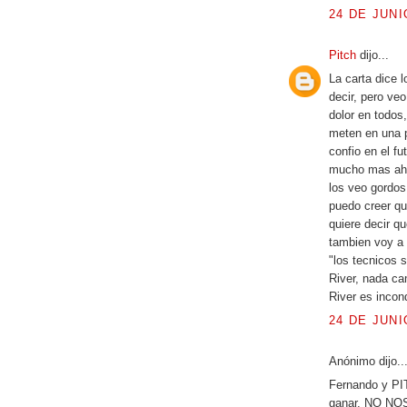
24 DE JUNI
Pitch
dijo...
La carta dice 
decir, pero ve
dolor en todos
meten en una p
confio en el f
mucho mas ahor
los veo gordos,
puedo creer qu
quiere decir q
tambien voy a 
"los tecnicos s
River, nada ca
River es incond
24 DE JUNI
Anónimo dijo..
Fernando y P
ganar. NO NO