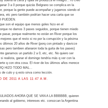
y buena la carta y ojala se produzca el milagro...Yo creo
anar 3 a 0 porque quizás Belgrano se complica en la
r, porque la gente puede acompañar y jugamos siendo el
era, etc pero también podrían hacer una carta que se
NO PUEDEN.
ue son el equipo que menos goles hizo en el
orque no damos 3 pases seguidos, porque tienen miedo
e pasar, porque realmente no están en River porque los
 mejores que el resto si no por la corrupción y la pésima
los últimos 20 años de River (porq con pintado y davicce
s pero tambien afanaron toda la guita de los pases)
te ganamos un partido 2 a 0, etc, etc. No quiero ser
 si realista, ganar el domingo tendría más q ver con la
uerte q con otra cosa. El river de los últimos años merece
PORQ HIZO TODO MAL...
de culo y q esto sirva como lección.
O DE 2011 A LAS 11:47 A.M.
.
LIADOS AHORA QUE SE VAN A LA BBBBBB, quieren
onando al gobierno, intereses etc. conozcan la Argentina