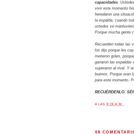
capacidades
. Ustedes
vivir este momento hi
heredaron una situació
la espalda, cuando tod
ustedes se mantuvieron
Porque mucha gente 
Recuerden todas las ve
los dijo porque les ca
metieron goles, porque
ganaron las espaldas 
superaron al rival. Y e
buenos. Porque eran l
para este momento. 
RECUÉRDENLO. SÉP
A LAS
9:26 A.M.
48 COMENTARI