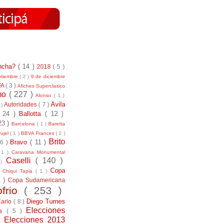
incha?
( 14 )
2018
( 5 )
ptiembre
( 2 )
9 de diciembre
FA
( 3 )
Afiches Superclasico
smo
( 227 )
Alonso
( 1 )
Avila
Autoridades
( 7 )
 )
( 24 )
Ballotta
( 12 )
23 )
Barcelona
( 1 )
Baretta
ujel
( 1 )
BBVA Frances
( 2 )
Brito
Bravo
( 11 )
 6 )
 1 )
Caravana Monumental
Caselli
( 140 )
 )
)
Copa
Chiqui Tapia
( 1 )
1 )
Copa Sudamericana
ofrio
( 253 )
Diego Turnes
Carlo
( 8 )
Elecciones
ía
( 5 )
)
Elecciones 2013