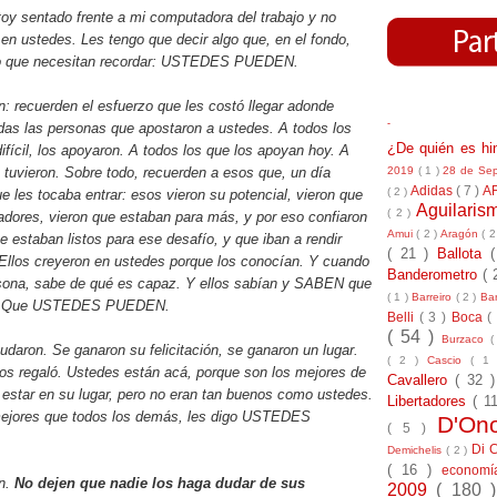
oy sentado frente a mi computadora del trabajo y no
en ustedes. Les tengo que decir algo que, en el fondo,
ro que necesitan recordar: USTEDES PUEDEN.
: recuerden el esfuerzo que les costó llegar adonde
-
das las personas que apostaron a ustedes. A todos los
¿De quién es h
ícil, los apoyaron. A todos los que los apoyan hoy. A
2019
( 1 )
28 de Se
 tuvieron. Sobre todo, recuerden a esos que, un día
Adidas
( 7 )
A
( 2 )
ue les tocaba entrar: esos vieron su potencial, vieron que
Aguilari
( 2 )
adores, vieron que estaban para más, y por eso confiaron
Amui
( 2 )
Aragón
( 2
 estaban listos para ese desafío, y que iban a rendir
( 21 )
Ballota
Ellos creyeron en ustedes porque los conocían. Y cuando
Banderometro
( 
sona, sabe de qué es capaz. Y ellos sabían y SABEN que
( 1 )
Barreiro
( 2 )
Bar
s. Que USTEDES PUEDEN.
Belli
( 3 )
Boca
(
( 54 )
Burzaco
(
udaron. Se ganaron su felicitación, se ganaron un lugar.
( 2 )
Cascio
( 1
los regaló. Ustedes están acá, porque son los mejores de
Cavallero
( 32 
 estar en su lugar, pero no eran tan buenos como ustedes.
Libertadores
( 1
mejores que todos los demás, les digo USTEDES
D'On
( 5 )
Di 
Demichelis
( 2 )
( 16 )
econom
n.
No dejen que nadie los haga dudar de sus
2009
( 180 