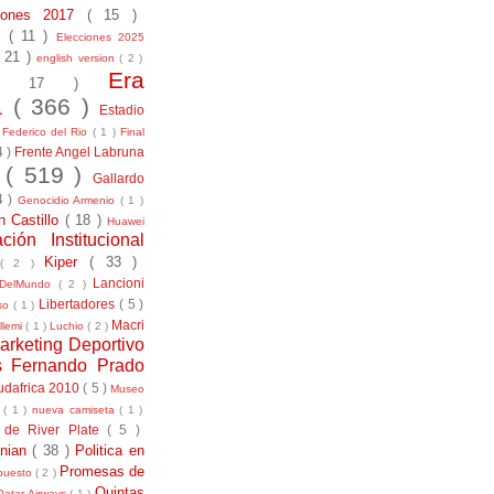
ciones 2017
( 15 )
21
( 11 )
Elecciones 2025
( 21 )
english version
( 2 )
Era
( 17 )
la
( 366 )
Estadio
)
Federico del Rio
( 1 )
Final
4 )
Frente Angel Labruna
l
( 519 )
Gallardo
4 )
Genocidio Armenio
( 1 )
n Castillo
( 18 )
Huawei
ación Institucional
Kiper
( 33 )
( 2 )
Lancioni
aDelMundo
( 2 )
Libertadores
( 5 )
uso
( 1 )
Macri
llemi
( 1 )
Luchio
( 2 )
arketing Deportivo
s Fernando Prado
udafrica 2010
( 5 )
Museo
s
( 1 )
nueva camiseta
( 1 )
 de River Plate
( 5 )
anian
( 38 )
Politica en
Promesas de
puesto
( 2 )
Quintas
Qatar Airways
( 1 )