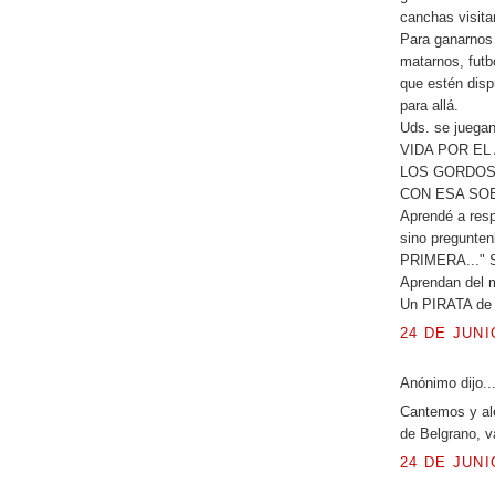
canchas visi
Para ganarnos 
matarnos, futb
que estén disp
para allá.
Uds. se jueg
VIDA POR EL A
LOS GORDOS E
CON ESA SOB
Aprendé a re
sino pregunte
PRIMERA..." Sí
Aprendan del 
Un PIRATA de 
24 DE JUNI
Anónimo dijo..
Cantemos y ale
de Belgrano, v
24 DE JUNI