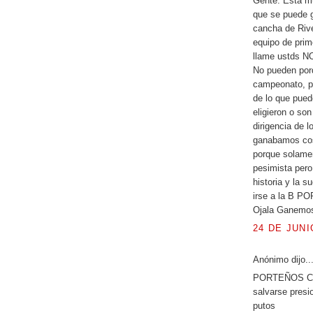
Gente: Está mu
que se puede g
cancha de Rive
equipo de prim
llame ustds 
No pueden porq
campeonato, p
de lo que pued
eligieron o son
dirigencia de 
ganabamos cosa
porque solamen
pesimista pero
historia y la s
irse a la B 
Ojala Ganemos 
24 DE JUNI
Anónimo dijo..
PORTEÑOS CU
salvarse presi
putos