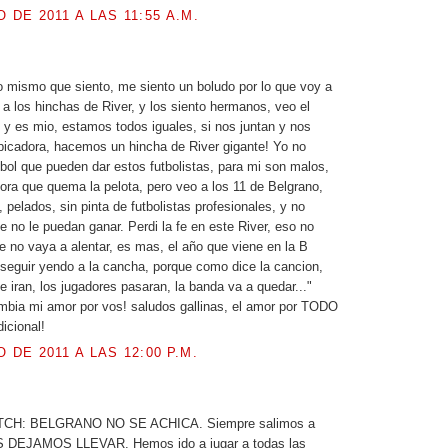
O DE 2011 A LAS 11:55 A.M.
lo mismo que siento, me siento un boludo por lo que voy a
o a los hinchas de River, y los siento hermanos, veo el
, y es mio, estamos todos iguales, si nos juntan y nos
icadora, hacemos un hincha de River gigante! Yo no
utbol que pueden dar estos futbolistas, para mi son malos,
a que quema la pelota, pero veo a los 11 de Belgrano,
 pelados, sin pinta de futbolistas profesionales, y no
e no le puedan ganar. Perdi la fe en este River, eso no
ue no vaya a alentar, es mas, el año que viene en la B
seguir yendo a la cancha, porque como dice la cancion,
e iran, los jugadores pasaran, la banda va a quedar..."
mbia mi amor por vos! saludos gallinas, el amor por TODO
icional!
O DE 2011 A LAS 12:00 P.M.
.
ITCH: BELGRANO NO SE ACHICA. Siempre salimos a
S DEJAMOS LLEVAR. Hemos ido a jugar a todas las