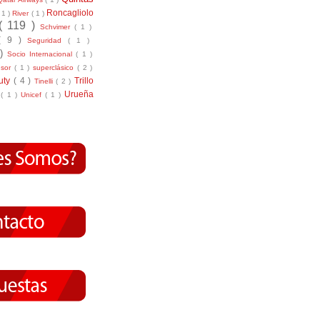
Roncagliolo
( 1 )
River
( 1 )
( 119 )
Schvimer
( 1 )
( 9 )
Seguridad
( 1 )
 )
Socio Internacional
( 1 )
nsor
( 1 )
superclásico
( 2 )
tuty
( 4 )
Trillo
Tinelli
( 2 )
Urueña
r
( 1 )
Unicef
( 1 )