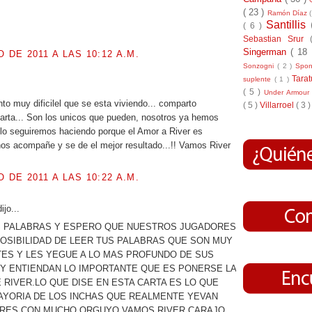
( 23 )
Ramón Díaz
.
Santillis
( 6 )
Sebastian Srur
Singerman
( 18
O DE 2011 A LAS 10:12 A.M.
Sonzogni
( 2 )
Spo
Tara
suplente
( 1 )
.
( 5 )
Under Armou
 muy dificilel que se esta viviendo... comparto
( 5 )
Villarroel
( 3 )
carta... Son los unicos que pueden, nosotros ya hemos
 lo seguiremos haciendo porque el Amor a River es
s nos acompañe y se de el mejor resultado...!! Vamos River
O DE 2011 A LAS 10:22 A.M.
jo...
 PALABRAS Y ESPERO QUE NUESTROS JUGADORES
OSIBILIDAD DE LEER TUS PALABRAS QUE SON MUY
ES Y LES YEGUE A LO MAS PROFUNDO DE SUS
Y ENTIENDAN LO IMPORTANTE QUE ES PONERSE LA
 RIVER.LO QUE DISE EN ESTA CARTA ES LO QUE
MAYORIA DE LOS INCHAS QUE REALMENTE YEVAN
RES CON MUCHO ORGUYO,VAMOS RIVER CARAJO,