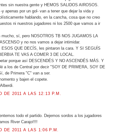
tantes sin nuestra gente y HEMOS SALIDOS AIROSOS.
-y apenas por un gol- van a tener que dejar la vida y
olísticamente hablando, en la cancha, cosa que no creo
uestos ni nuestros jugadores ni los 2500 que vamos a ir
an mucho, sí, pero NOSOTROS TB NOS JUGAMOS LA
SCENSO y no nos vamos a dejar intimidar.
SOS QUE DECÍS, les pintaron la cara. Y SI SEGUÍS
ERBIA TE VAS A COMER 3 DE LOCAL.
spetar porque así DESCENDÉS Y NO ASCENDÉS MÁS. Y
nlé a los de Central por decir "SOY DE PRIMERA, SOY DE
, de Primera "C" van a ser.
momento y bajen el copete.
Alberdi.
O DE 2011 A LAS 12:13 P.M.
.
ntemos todo el partido. Dejemos sordos a los jugadores
amos River Carajo!!!!
O DE 2011 A LAS 1:06 P.M.