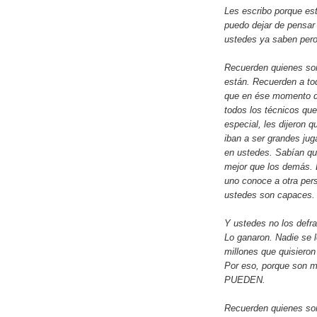
Les escribo porque est
puedo dejar de pensar 
ustedes ya saben pe
Recuerden quienes son
están. Recuerden a to
que en ése momento dif
todos los técnicos que
especial, les dijeron q
iban a ser grandes jug
en ustedes. Sabían que
mejor que los demás. 
uno conoce a otra per
ustedes son capace
Y ustedes no los defra
Lo ganaron. Nadie se 
millones que quisieron
Por eso, porque son 
PUEDEN.
Recuerden quienes so