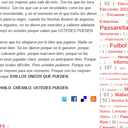
 son los mejores para salir de esto. Son los que les toca
( 62 )
Elec
stórico. Son los que van a ser recordados como los que
Elecciones 20
n insostenible, y en el momento en el que todos les dieron
Encuestas
( 2 )
o parecía negro, cuando los hinchas lloraron de angustia,
Entrevistas
 erguidos, no se dieron por vencidos y salieron adelante.
Passarel
creyó en ustedes porque saben que USTEDES PUEDEN.
Monumental
( 5 
Francescoli
( 
( 1 )
ces que los elogiaron por lo bien que jugaron. Nadie se
Futbo
( 7 )
yeran bien. Se los dijeron porque se lo ganaron: porque
( 8 )
Garfunkel
( 
 salvaron goles, porque marcaron bien, porque no les
Herna
Guarini
( 2 )
en esas jugadas clave, porque se anticiparon bien. Porque
Inform
( 1 )
ran rivales difíciles. Pero ustedes pudieron. Porque son
( 197 )
Jara
os mejores para ese momento. Porque son los mejores
LaBanderaMasLarg
Porque
SON LOS ÚNICOS QUE PUEDEN.
( 7 )
Leonardo Pel
Liberti
( 1 )
Lucas Chi
ANLO. CRÉANLO. USTEDES PUEDEN.
M
( 5 )
Madrid
( 2 )
( 63 )
Matía
( 52 )
Mundial S
River
( 1 )
Netshoe
Nueva Camiseta
Pat
Olmos.
( 8 )
River
( 39 )
Presu
OS :
Campaña
( 36 )