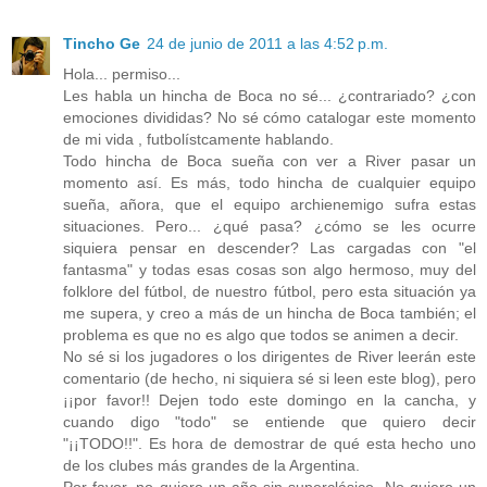
Tincho Ge
24 de junio de 2011 a las 4:52 p.m.
Hola... permiso...
Les habla un hincha de Boca no sé... ¿contrariado? ¿con
emociones divididas? No sé cómo catalogar este momento
de mi vida , futbolístcamente hablando.
Todo hincha de Boca sueña con ver a River pasar un
momento así. Es más, todo hincha de cualquier equipo
sueña, añora, que el equipo archienemigo sufra estas
situaciones. Pero... ¿qué pasa? ¿cómo se les ocurre
siquiera pensar en descender? Las cargadas con "el
fantasma" y todas esas cosas son algo hermoso, muy del
folklore del fútbol, de nuestro fútbol, pero esta situación ya
me supera, y creo a más de un hincha de Boca también; el
problema es que no es algo que todos se animen a decir.
No sé si los jugadores o los dirigentes de River leerán este
comentario (de hecho, ni siquiera sé si leen este blog), pero
¡¡por favor!! Dejen todo este domingo en la cancha, y
cuando digo "todo" se entiende que quiero decir
"¡¡TODO!!". Es hora de demostrar de qué esta hecho uno
de los clubes más grandes de la Argentina.
Por favor, no quiero un año sin superclásico. No quiero un