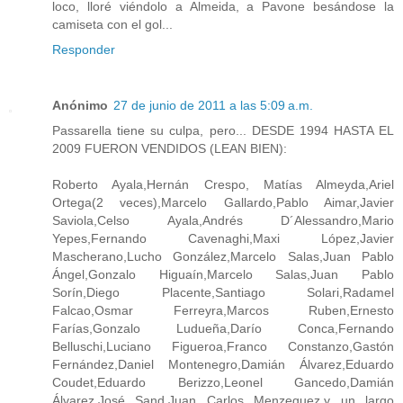
loco, lloré viéndolo a Almeida, a Pavone besándose la
camiseta con el gol...
Responder
Anónimo
27 de junio de 2011 a las 5:09 a.m.
Passarella tiene su culpa, pero... DESDE 1994 HASTA EL
2009 FUERON VENDIDOS (LEAN BIEN):
Roberto Ayala,Hernán Crespo, Matías Almeyda,Ariel
Ortega(2 veces),Marcelo Gallardo,Pablo Aimar,Javier
Saviola,Celso Ayala,Andrés D´Alessandro,Mario
Yepes,Fernando Cavenaghi,Maxi López,Javier
Mascherano,Lucho González,Marcelo Salas,Juan Pablo
Ángel,Gonzalo Higuaín,Marcelo Salas,Juan Pablo
Sorín,Diego Placente,Santiago Solari,Radamel
Falcao,Osmar Ferreyra,Marcos Ruben,Ernesto
Farías,Gonzalo Ludueña,Darío Conca,Fernando
Belluschi,Luciano Figueroa,Franco Constanzo,Gastón
Fernández,Daniel Montenegro,Damián Álvarez,Eduardo
Coudet,Eduardo Berizzo,Leonel Gancedo,Damián
Álvarez,José Sand,Juan Carlos Menzeguez,y un largo