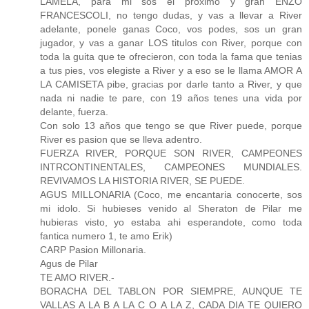
LAMELA, para mi sos el proximo y gran ENZO
FRANCESCOLI, no tengo dudas, y vas a llevar a River
adelante, ponele ganas Coco, vos podes, sos un gran
jugador, y vas a ganar LOS titulos con River, porque con
toda la guita que te ofrecieron, con toda la fama que tenias
a tus pies, vos elegiste a River y a eso se le llama AMOR A
LA CAMISETA pibe, gracias por darle tanto a River, y que
nada ni nadie te pare, con 19 años tenes una vida por
delante, fuerza.
Con solo 13 años que tengo se que River puede, porque
River es pasion que se lleva adentro.
FUERZA RIVER, PORQUE SON RIVER, CAMPEONES
INTRCONTINENTALES, CAMPEONES MUNDIALES.
REVIVAMOS LA HISTORIA RIVER, SE PUEDE.
AGUS MILLONARIA (Coco, me encantaria conocerte, sos
mi idolo. Si hubieses venido al Sheraton de Pilar me
hubieras visto, yo estaba ahi esperandote, como toda
fantica numero 1, te amo Erik)
CARP Pasion Millonaria.
Agus de Pilar
TE AMO RIVER.-
BORACHA DEL TABLON POR SIEMPRE, AUNQUE TE
VALLAS A LA B A LA C O A LA Z, CADA DIA TE QUIERO