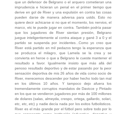
que un defensor de Belgrano o el arquero cometieran una
imprudencia e hicieran un penal en el primer tiempo que
derive en gol de River y una expulsión en contra las cosas
pueden darse de manera adversa para ustds. Esto no
quiere decir achicarse si no que el momento, los nervios, el
marco, etc te puede jugar en contra. También podría pasar
que los jugadores de River sientan presión, Belgrano
juegue inteligentemente al contra ataque y gané 3 a 0 y el
partido se suspenda por incidentes...Como yo creo que
River está partido en mil pedazos tengo la esperanza que
se produzca el milagro, que Lamela se la crea y se
convierta en heroe o que a Belgrano le cueste mantener el
resultado a favor. Igualmente insisto que más allá del
penoso resultado deportivo y de estar pasando por la peor
sensación deportiva de mis 26 años de vida como socio de
River, merecemos descender por haber hecho todo tan mal
en los últimos 10 años. Y tampoco dejo afuera los
tremendamente corruptos mandatos de Davicce y Pintado
en los que se vendieron jugadores por más de 100 millones
de dolares (salas, almeyda, crespo, ortega, gallardo, solari,
etc, etc, etc) y nadie decía nada por los exitos futbolisticos.
River es el más grande por el fútbol pero sobre todo por lo
que representa como institución (educativa, deportiva y