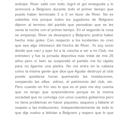
anticipe. River salió con todo, logró el gol enseguida y lo
arrinconó a Belgrano durante todo el primer tiempo que
puedo haber terminado 3 a 0 en favor de River. No es
soberbia mía porque todos los jugadores de Belgrano
dijeron al termino del partido que pensaban que se les
venia la noche con el primer tiempo. En el segundo la cosa
se emparejó, River se desesperó y Belgrano podría haber
hecho más goles. Con respecto a los incidentes no creo
que sea algo intrinseco del hincha de River...Yo soy socio
desde que nací y ayer fui a la cancha a ver a mi Club, me
entristecí y fue la jornada deportiva más triste de mis 26
años pero ni bien se suspendió el partido me fui rápido
para no ligarme una piedra. No me entra en la cabeza
como la misma gente que dice que Aguilar destruyó al club
puede quedarse horas quemando las instalaciones,
rompiendo las sillas, vidrios, el patrimonio del club, etc.
Pero cuando en frío veo lo que es el país me doy cuenta
que no tengo que sorprenderme porque es la misma
sociedad que no comulga con unos cuantos gobiernos pero
no tiene problemas en hacer piquetes, saqueos y faltarle el
respeto a las instituciones. Independientemente de todo lo
que dije vuelvo a felicitar a Belgrano y espero que lo que