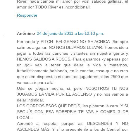
River, nada cambia mi amor por vos! saludos gallinas, el
amor por TODO River es incondicional!
Responder
Anónimo
24 de junio de 2011 a las 12:13 p.m.
Fernando y PITCH: BELGRANO NO SE ACHICA. Siempre
salimos a ganar. NO NOS DEJAMOS LLEVAR. Hemos ido a
jugar a todas las canchas visitantes sin nuestra gente y
HEMOS SALIDOS AIROSOS. Para ganarnos -y apenas por
un gol- van a tener que dejar la vida y matarnos,
futbolísticamente hablando, en la cancha, cosa que no creo
que estén dispuestos ni nuestros jugadores ni los 2500 que
vamos a ir para allá.
Uds. se juegan mucho, sí, pero NOSOTROS TB NOS
JUGAMOS LA VIDA POR EL ASCENSO y no nos vamos a
dejar intimidar.
LOS GORDOS ESOS QUE DECÍS, les pintaron la cara. Y SI
SEGUÍS CON ESA SOBERBIA TE VAS A COMER 3 DE
LOCAL.
Aprendé a respetar porque así DESCENDÉS Y NO
ASCENDÉS MÁS. Y sino preguntenlé a los de Central por