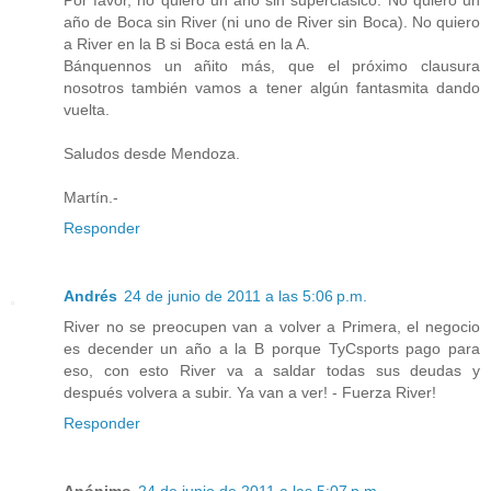
año de Boca sin River (ni uno de River sin Boca). No quiero
a River en la B si Boca está en la A.
Bánquennos un añito más, que el próximo clausura
nosotros también vamos a tener algún fantasmita dando
vuelta.
Saludos desde Mendoza.
Martín.-
Responder
Andrés
24 de junio de 2011 a las 5:06 p.m.
River no se preocupen van a volver a Primera, el negocio
es decender un año a la B porque TyCsports pago para
eso, con esto River va a saldar todas sus deudas y
después volvera a subir. Ya van a ver! - Fuerza River!
Responder
Anónimo
24 de junio de 2011 a las 5:07 p.m.