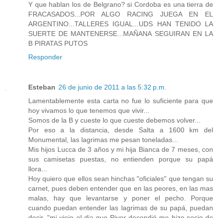
Y que hablan los de Belgrano? si Cordoba es una tierra de
FRACASADOS...POR ALGO RACING JUEGA EN EL
ARGENTINO...TALLERES IGUAL...UDS HAN TENIDO LA
SUERTE DE MANTENERSE...MAÑANA SEGUIRAN EN LA
B PIRATAS PUTOS
Responder
Esteban
26 de junio de 2011 a las 5:32 p.m.
Lamentablemente esta carta no fue lo suficiente para que
hoy vivamos lo que tenemos que vivir...
Somos de la B y cueste lo que cueste debemos volver...
Por eso a la distancia, desde Salta a 1600 km del
Monumental, las lagrimas me pesan toneladas...
Mis hijos Lucca de 3 años y mi hija Bianca de 7 meses, con
sus camisetas puestas, no entienden porque su papá
llora...
Hoy quiero que ellos sean hinchas "oficiales" que tengan su
carnet, pues deben entender que en las peores, en las mas
malas, hay que levantarse y poner el pecho. Porque
cuando puedan entender las lagrimas de su papá, puedan
decir, "mi viejo el dia que River decendió me hizo socio de