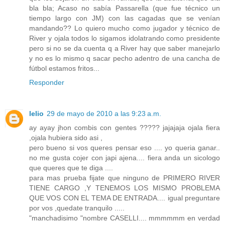
bla bla; Acaso no sabía Passarella (que fue técnico un
tiempo largo con JM) con las cagadas que se venían
mandando?? Lo quiero mucho como jugador y técnico de
River y ojala todos lo sigamos idolatrando como presidente
pero si no se da cuenta q a River hay que saber manejarlo
y no es lo mismo q sacar pecho adentro de una cancha de
fútbol estamos fritos...
Responder
lelio
29 de mayo de 2010 a las 9:23 a.m.
ay ayay jhon combis con gentes ????? jajajaja ojala fiera
,ojala hubiera sido asi ,
pero bueno si vos queres pensar eso .... yo queria ganar..
no me gusta cojer con japi ajena.... fiera anda un sicologo
que queres que te diga ....
para mas prueba fijate que ninguno de PRIMERO RIVER
TIENE CARGO ,Y TENEMOS LOS MISMO PROBLEMA
QUE VOS CON EL TEMA DE ENTRADA.... igual preguntare
por vos ,quedate tranquilo .....
"manchadisimo "nombre CASELLI.... mmmmmm en verdad