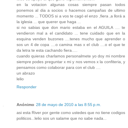
en la votacion algunas cosas siempre pasan todos
ponemos al dia a socios o hacemos campañas de ultimo
momento ... TODOS si a vos te cagó el enzo ,fiera ,a llorá a
la iglesia ... que querer que haga ...
si no sabias que don mario estaba en el AGUILA .... te
vendieron mal a el candidato ... tene cuidado que en la
esquina venden buzones ....tenes mucho que aprender o
sos un 4 de copa ....o camina mas x el club ....o el que te
da letra te esta cachando fiera.....
cuando quieras charlamos personalmete yo doy mi nombre
siempre podes preguntar x mi y nos vemos x la confiteria, y
pensamos como colaborar para con el club ....
un abrazo
lelio
Responder
Anónimo
28 de mayo de 2010 a las 8:55 p.m.
asi esta River por gente como ustedes que no tiene codigos
politicos...lelio sos un salame que no sabe nada...