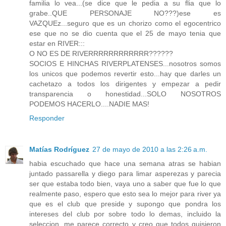
familia lo vea...(se dice que le pedia a su flia que lo
grabe..QUE PERSONAJE NO???)ese es
VAZQUEz...seguro que es un chorizo como el egocentrico
ese que no se dio cuenta que el 25 de mayo tenia que
estar en RIVER:::
O NO ES DE RIVERRRRRRRRRRRR??????
SOCIOS E HINCHAS RIVERPLATENSES...nosotros somos
los unicos que podemos revertir esto...hay que darles un
cachetazo a todos los dirigentes y empezar a pedir
transparencia o honestidad...SOLO NOSOTROS
PODEMOS HACERLO....NADIE MAS!
Responder
Matías Rodríguez
27 de mayo de 2010 a las 2:26 a.m.
habia escuchado que hace una semana atras se habian
juntado passarella y diego para limar asperezas y parecia
ser que estaba todo bien, vaya uno a saber que fue lo que
realmente paso, espero que esto sea lo mejor para river ya
que es el club que preside y supongo que pondra los
intereses del club por sobre todo lo demas, incluido la
seleccion, me parece correcto y creo que todos quisieron