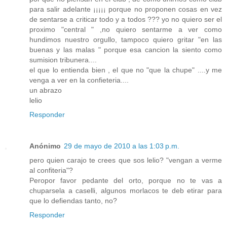
para salir adelante ¡¡¡¡¡ porque no proponen cosas en vez
de sentarse a criticar todo y a todos ??? yo no quiero ser el
proximo "central " ,no quiero sentarme a ver como
hundimos nuestro orgullo, tampoco quiero gritar "en las
buenas y las malas " porque esa cancion la siento como
sumision tribunera....
el que lo entienda bien , el que no "que la chupe" ....y me
venga a ver en la confieteria....
un abrazo
lelio
Responder
Anónimo
29 de mayo de 2010 a las 1:03 p.m.
pero quien carajo te crees que sos lelio? "vengan a verme
al confiteria"?
Peropor favor pedante del orto, porque no te vas a
chuparsela a caselli, algunos morlacos te deb etirar para
que lo defiendas tanto, no?
Responder