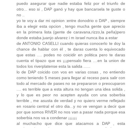
puedo asegurar que nadie estaba feliz por el triunfo de
otro... eso si , DAP ganó y hay que bancarsela te guste o
no ..
yo te voy a dar mi opinion :entre donodrio o DAP , siempre
iba a elegir esta opcion , tengo mucha gente que aprecio
en la primera lista (gente de caravana,rizzo,la peña)pero
donde estaba juanjo alvarez i m israel nunca iba a estar
de ANTONIO CASELLI cuando quieras conocerlo te doy la
chance de hablar con él , te daras cuenta lo equivocado
que estas .... podes no coicidir en politica pero te daras
cuenta el tipazo que es ¡¡¡pensalo fiera ....en la union de
todos los riverplatense esta la salida ......
lo de DAP coicido con vos en varias cosas , no entiendo
como teniendo 5 meses para llegar al receso para salir con
todo al mercado de pases no se prepararon o preocuparon
.... es terrible que a esta altura no tengan una idea solida ,
y lo que es peor no acepten ayuda con una soberbia
terrible , me asusta de verdad y no quiero verme reflejado
en rosario central el otro dia...y no ve vengan a decir que
por que somos RIVER no nos van a pasar nada porque esa
soberbia nos va a condenar ¡¡¡¡¡¡
al muchacho que dice que atacamos a DAP , esta