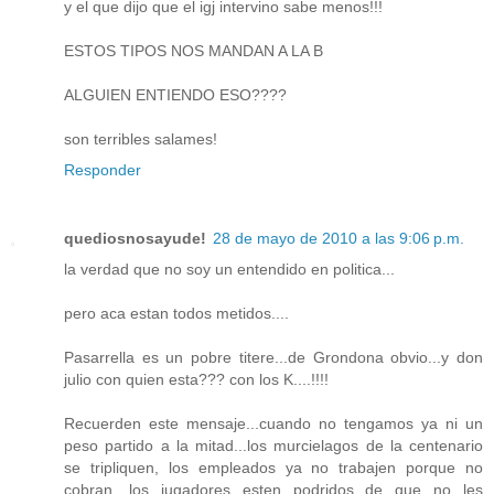
y el que dijo que el igj intervino sabe menos!!!
ESTOS TIPOS NOS MANDAN A LA B
ALGUIEN ENTIENDO ESO????
son terribles salames!
Responder
quediosnosayude!
28 de mayo de 2010 a las 9:06 p.m.
la verdad que no soy un entendido en politica...
pero aca estan todos metidos....
Pasarrella es un pobre titere...de Grondona obvio...y don
julio con quien esta??? con los K....!!!!
Recuerden este mensaje...cuando no tengamos ya ni un
peso partido a la mitad...los murcielagos de la centenario
se tripliquen, los empleados ya no trabajen porque no
cobran, los jugadores esten podridos de que no les