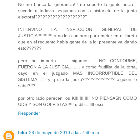
No me banco la ignorancia!!! no soporto la gente necia...
sucede q todavia seguimos con la historieta de la junta
electoral????????????????????''
INTERVINO LA INSPECCION GENERAL DE
JUSTICIA!!!!!!!!!!!! o no les contaron para meter en el libreto
que en el recuento habia gente de la igj presente validando
esto??????
pero no importa......... sigamos..... NO CONFORME,
FUERON A LA JUSTICIA......... y como frutillita de la torta,
cayo en el juzgado MAS INCORRUPTIBLE DEL
SISTEMA....... y q dijo la jueza????????????? alguien lo
sabe???
por otro lado parecen los K!!!!!!!!!!!! NO PIENSASN COMO
UDS Y SON GOLPISTAS!!!!! q dificilllllll esss
Responder
lelio
28 de mayo de 2010 a las 7:40 p.m.