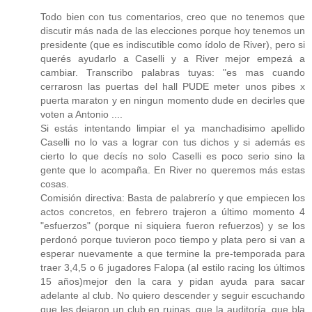
Todo bien con tus comentarios, creo que no tenemos que
discutir más nada de las elecciones porque hoy tenemos un
presidente (que es indiscutible como ídolo de River), pero si
querés ayudarlo a Caselli y a River mejor empezá a
cambiar. Transcribo palabras tuyas: "es mas cuando
cerrarosn las puertas del hall PUDE meter unos pibes x
puerta maraton y en ningun momento dude en decirles que
voten a Antonio ....
Si estás intentando limpiar el ya manchadisimo apellido
Caselli no lo vas a lograr con tus dichos y si además es
cierto lo que decís no solo Caselli es poco serio sino la
gente que lo acompaña. En River no queremos más estas
cosas.
Comisión directiva: Basta de palabrerío y que empiecen los
actos concretos, en febrero trajeron a último momento 4
"esfuerzos" (porque ni siquiera fueron refuerzos) y se los
perdonó porque tuvieron poco tiempo y plata pero si van a
esperar nuevamente a que termine la pre-temporada para
traer 3,4,5 o 6 jugadores Falopa (al estilo racing los últimos
15 años)mejor den la cara y pidan ayuda para sacar
adelante al club. No quiero descender y seguir escuchando
que les dejaron un club en ruinas, que la auditoría, que bla