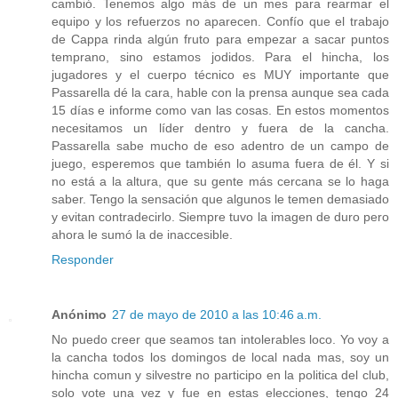
cambió. Tenemos algo más de un mes para rearmar el
equipo y los refuerzos no aparecen. Confío que el trabajo
de Cappa rinda algún fruto para empezar a sacar puntos
temprano, sino estamos jodidos. Para el hincha, los
jugadores y el cuerpo técnico es MUY importante que
Passarella dé la cara, hable con la prensa aunque sea cada
15 días e informe como van las cosas. En estos momentos
necesitamos un líder dentro y fuera de la cancha.
Passarella sabe mucho de eso adentro de un campo de
juego, esperemos que también lo asuma fuera de él. Y si
no está a la altura, que su gente más cercana se lo haga
saber. Tengo la sensación que algunos le temen demasiado
y evitan contradecirlo. Siempre tuvo la imagen de duro pero
ahora le sumó la de inaccesible.
Responder
Anónimo
27 de mayo de 2010 a las 10:46 a.m.
No puedo creer que seamos tan intolerables loco. Yo voy a
la cancha todos los domingos de local nada mas, soy un
hincha comun y silvestre no participo en la politica del club,
solo vote una vez y fue en estas elecciones, tengo 24