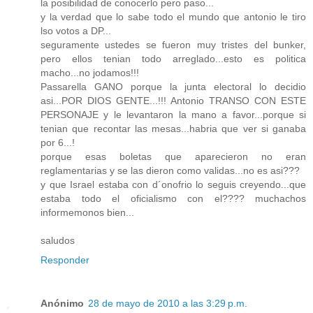
la posibilidad de conocerlo pero paso...
y la verdad que lo sabe todo el mundo que antonio le tiro
lso votos a DP...
seguramente ustedes se fueron muy tristes del bunker,
pero ellos tenian todo arreglado...esto es politica
macho...no jodamos!!!
Passarella GANO porque la junta electoral lo decidio
asi...POR DIOS GENTE...!!! Antonio TRANSO CON ESTE
PERSONAJE y le levantaron la mano a favor...porque si
tenian que recontar las mesas...habria que ver si ganaba
por 6...!
porque esas boletas que aparecieron no eran
reglamentarias y se las dieron como validas...no es asi???
y que Israel estaba con d´onofrio lo seguis creyendo...que
estaba todo el oficialismo con el???? muchachos
informemonos bien...
saludos
Responder
Anónimo
28 de mayo de 2010 a las 3:29 p.m.