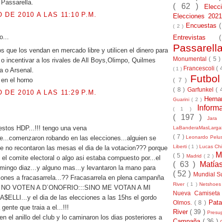
 Passarella.
( 62 )
Elec
 DE 2010 A LAS 11:10 P.M.
Elecciones 20
Encuestas
( 2 )
o...
Entrevistas
Passarel
os que los vendan en mercado libre y utilicen el dinero para
Monumental
( 5 
 o incentivar a los rivales de All Boys,Olimpo, Quilmes
Francescoli
( 
( 1 )
a o Arsenal.
Futbo
en el horno
( 7 )
( 8 )
Garfunkel
( 
 DE 2010 A LAS 11:29 P.M.
Herna
Guarini
( 2 )
Inform
( 1 )
( 197 )
Jara
estos HDP...!!! tengo una vena
LaBanderaMasLarg
( 7 )
...comenzaron robando en las elecciones...alguien se
Leonardo Pel
Liberti
( 1 )
Lucas Chi
e no recontaron las mesas el dia de la votacion??? porque
M
( 5 )
Madrid
( 2 )
el comite electoral o algo asi estaba compuesto por...el
( 63 )
Matía
..mingo diaz...y alguno mas...y levantaron la mano para
( 52 )
Mundial S
ciones a fracasarrela...?? Fracasarrela en plena campanña
River
( 1 )
Netshoe
cia NO VOTEN A D´ONOFRIO:::SINO ME VOTAN A MI
Nueva Camiseta
LLI...y el dia de las elecciones a las 15hs el gordo
Pat
Olmos.
( 8 )
a gente que traia a el...!!!
River
( 39 )
Presu
n el anillo del club y lo caminaron los dias posteriores a
Campaña
( 36 )