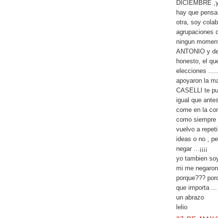
DICIEMBRE ,y 
hay que pensar 
otra, soy col
agrupaciones 
ningun moment
ANTONIO y de 
honesto, el qu
elecciones ....
apoyaron la ma
CASELLI te pue
igual que antes
come en la con
como siempre ..
vuelvo a repet
ideas o no , 
negar ...¡¡¡¡
yo tambien soy
mi me negaron 
porque??? porq
que importa ..
un abrazo
lelio