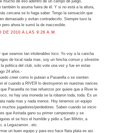
be mucho de eso adentro de un campo de juego,
también lo asuma fuera de él. Y si no está a la altura,
ás cercana se lo haga saber. Tengo la sensación que
en demasiado y evitan contradecirlo. Siempre tuvo la
 pero ahora le sumó la de inaccesible.
 DE 2010 A LAS 9:28 A.M.
.
 que seamos tan intolerables loco. Yo voy a la cancha
ngos de local nada mas, soy un hincha comun y silvestre
 la politica del club, solo vote una vez y fue en estas
ngo 24 años.-
uedo creer como lo putean a Pasarella o se sienten
n el cuando a RIVER lo destruyeron en nuestras narices.
que Pasarella no trae refuerzos por quiere que a River le
oco, no hay una moneda se la robaron toda, toda. Es un
lata nada mas y nada menos. Hoy tenemos un equipo
n muchos jugadores/perdedores. Saben cuando se inicio
es que Astrada gano su primer campeonato y se
iguras el se hizo el humilde y pidio a San MArtin, a
o, a Leguizamon...etc.
mar un buen equipo y para eso hace flata plata es asi.