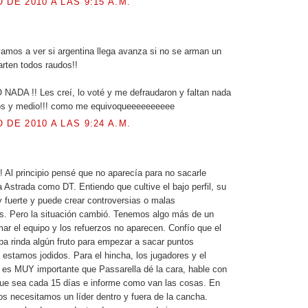
 DE 2010 A LAS 9:15 A.M.
.
 vamos a ver si argentina llega avanza si no se arman un
arten todos raudos!!
ADA !! Les creí, lo voté y me defraudaron y faltan nada
os y medio!!! como me equivoqueeeeeeeeee
 DE 2010 A LAS 9:24 A.M.
! Al principio pensé que no aparecía para no sacarle
 Astrada como DT. Entiendo que cultive el bajo perfil, su
fuerte y puede crear controversias o malas
es. Pero la situación cambió. Tenemos algo más de un
ar el equipo y los refuerzos no aparecen. Confío que el
pa rinda algún fruto para empezar a sacar puntos
 estamos jodidos. Para el hincha, los jugadores y el
 es MUY importante que Passarella dé la cara, hable con
que sea cada 15 días e informe como van las cosas. En
 necesitamos un líder dentro y fuera de la cancha.