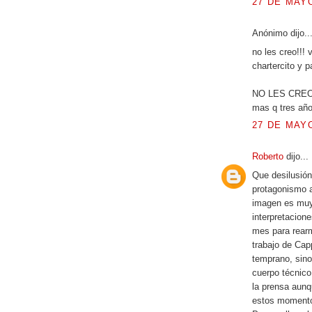
27 DE MAYO
Anónimo dijo..
no les creo!!!
chartercito y p
NO LES CREO N
mas q tres añ
27 DE MAYO
Roberto
dijo...
Que desilusión
protagonismo a
imagen es muy 
interpretacion
mes para rearm
trabajo de Cap
temprano, sino
cuerpo técnico
la prensa aun
estos momentos