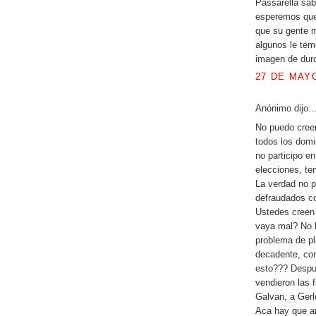
Passarella sa
esperemos que 
que su gente m
algunos le tem
imagen de duro
27 DE MAYO
Anónimo dijo..
No puedo creer
todos los domi
no participo en
elecciones, te
La verdad no p
defraudados co
Ustedes creen 
vaya mal? No l
problema de p
decadente, co
esto??? Despu
vendieron las f
Galvan, a Gerl
Aca hay que ar