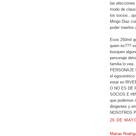
las elecciones
modo de clausu
los socios...q
Mingo Diaz com
poder traerlos 
Esos 250mil q
quien es??? se
busquen algun
personaje detr
familia lo vea.
PERSONAJE NO
el egocentrico
estar en RIVER
O NO ES DE
SOCIOS E HIN
que podemos re
dirigentes y e
NOSOTROS P
26 DE MAYO
Matías Rodrí