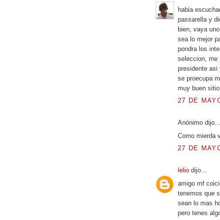
habia escucha
passarella y d
bien, vaya uno
sea lo mejor p
pondra los inte
seleccion, me 
presidente asi
se proecupa ma
muy buen sitio
27 DE MAYO
Anónimo dijo..
Como mierda vo
27 DE MAYO
lelio
dijo...
amigo mf coici
tenemos que se
sean lo mas ho
pero tenes a