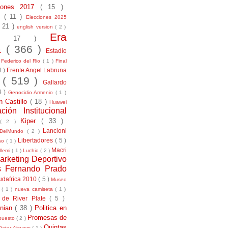
ciones 2017
( 15 )
21
( 11 )
Elecciones 2025
( 21 )
english version
( 2 )
Era
( 17 )
la
( 366 )
Estadio
)
Federico del Rio
( 1 )
Final
4 )
Frente Angel Labruna
l
( 519 )
Gallardo
4 )
Genocidio Armenio
( 1 )
n Castillo
( 18 )
Huawei
ación Institucional
Kiper
( 33 )
( 2 )
Lancioni
aDelMundo
( 2 )
Libertadores
( 5 )
uso
( 1 )
Macri
llemi
( 1 )
Luchio
( 2 )
arketing Deportivo
s Fernando Prado
udafrica 2010
( 5 )
Museo
s
( 1 )
nueva camiseta
( 1 )
 de River Plate
( 5 )
anian
( 38 )
Politica en
Promesas de
puesto
( 2 )
Quintas
Qatar Airways
( 1 )