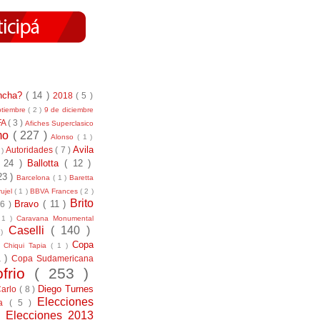
incha?
( 14 )
2018
( 5 )
ptiembre
( 2 )
9 de diciembre
FA
( 3 )
Afiches Superclasico
smo
( 227 )
Alonso
( 1 )
Avila
Autoridades
( 7 )
 )
( 24 )
Ballotta
( 12 )
23 )
Barcelona
( 1 )
Baretta
ujel
( 1 )
BBVA Frances
( 2 )
Brito
Bravo
( 11 )
 6 )
 1 )
Caravana Monumental
Caselli
( 140 )
 )
)
Copa
Chiqui Tapia
( 1 )
1 )
Copa Sudamericana
ofrio
( 253 )
Diego Turnes
Carlo
( 8 )
Elecciones
ía
( 5 )
)
Elecciones 2013