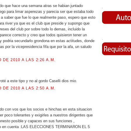
do que hace una semana atras se habian juntado
.
iego para limar asperezas y parecia ser que estaba todo
 a saber que fue lo que realmente paso, espero que esto
ara river ya que es el club que preside y supongo que
reses del club por sobre todo lo demas, incluido la
parece correcto y creo que todos quisieron tener un
.
 y podria secundarlo grondona en estas actitudes, donde
s por la vicepresidencia fifa que por la afa, un saludo
 DE 2010 A LAS 2:26 A.M.
.
té a este tipo y no al gordo Caselli dios mio.
 DE 2010 A LAS 2:50 A.M.
do con vos que los socios e hinchas en esta situacion
r poco tolerantes y exigirles a nuestros dirigentes que
nesto posible y capaces en sus funciones ,
lgo en cuenta :LAS ELECCIONES TERMINARON EL 5