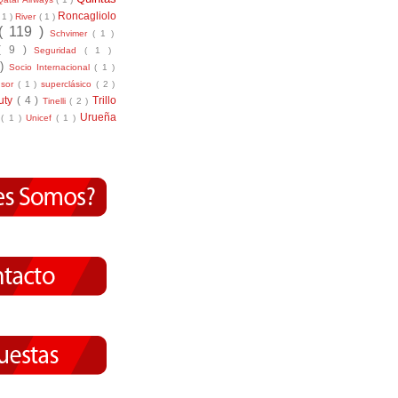
Roncagliolo
( 1 )
River
( 1 )
( 119 )
Schvimer
( 1 )
( 9 )
Seguridad
( 1 )
 )
Socio Internacional
( 1 )
nsor
( 1 )
superclásico
( 2 )
tuty
( 4 )
Trillo
Tinelli
( 2 )
Urueña
r
( 1 )
Unicef
( 1 )