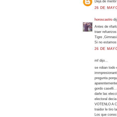
Dejá de mentir
26 DE MAYO
horoscastro
dij
Antes de rifarl
traer refuerzos
Tigre ,Gimnasi
Si no estamos 
26 DE MAYO
mf dijo...
se roban todo 
immpresionante
pregunta porqu
aparentemente 
gordo caselli.
darle las elec
electoral de
VOTENLO A CA$E
traidor le tiro l
Los que conoce