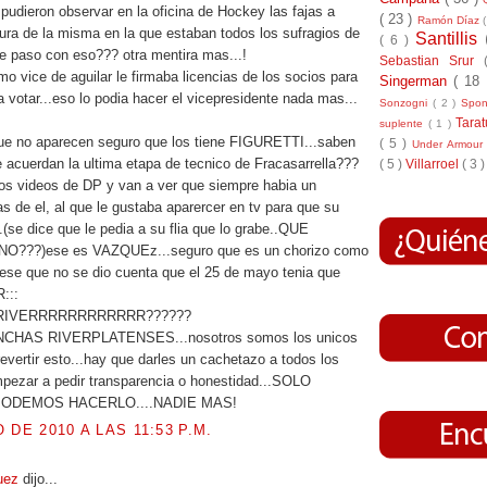
 pudieron observar en la oficina de Hockey las fajas a
( 23 )
Ramón Díaz
ra de la misma en la que estaban todos los sufragios de
Santillis
( 6 )
ue paso con eso??? otra mentira mas...!
Sebastian Srur
o vice de aguilar le firmaba licencias de los socios para
Singerman
( 18
a votar...eso lo podia hacer el vicepresidente nada mas...
Sonzogni
( 2 )
Spo
Tara
suplente
( 1 )
ue no aparecen seguro que los tiene FIGURETTI...saben
( 5 )
Under Armou
 acuerdan la ultima etapa de tecnico de Fracasarrella???
( 5 )
Villarroel
( 3 )
os videos de DP y van a ver que siempre habia un
as de el, al que le gustaba aparercer en tv para que su
..(se dice que le pedia a su flia que lo grabe..QUE
???)ese es VAZQUEz...seguro que es un chorizo como
 ese que no se dio cuenta que el 25 de mayo tenia que
:::
 RIVERRRRRRRRRRRR??????
CHAS RIVERPLATENSES...nosotros somos los unicos
vertir esto...hay que darles un cachetazo a todos los
mpezar a pedir transparencia o honestidad...SOLO
ODEMOS HACERLO....NADIE MAS!
 DE 2010 A LAS 11:53 P.M.
guez
dijo...