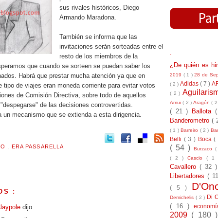
sus rivales históricos, Diego
Armando Maradona.
También se informa que las
invitaciones serán sorteadas entre el
-
resto de los miembros de la
¿De quién es h
speramos que cuando se sorteen se puedan saber los
2019
( 1 )
28 de Se
nados. Habrá que prestar mucha atención ya que en
Adidas
( 7 )
A
( 2 )
e tipo de viajes eran moneda corriente para evitar votos
Aguilari
( 2 )
iones de Comisión Directiva, sobre todo de aquellos
Amui
( 2 )
Aragón
( 2
 "despegarse" de las decisiones controvertidas.
( 21 )
Ballota
un mecanismo que se extienda a esta dirigencia.
Banderometro
( 
( 1 )
Barreiro
( 2 )
Bar
Belli
( 3 )
Boca
(
( 54 )
MO
,
ERA PASSARELLA
Burzaco
(
( 2 )
Cascio
( 1
Cavallero
( 32 
Libertadores
( 1
D'On
( 5 )
OS :
Di 
Demichelis
( 2 )
( 16 )
econom
Claypole
dijo...
2009
( 180 