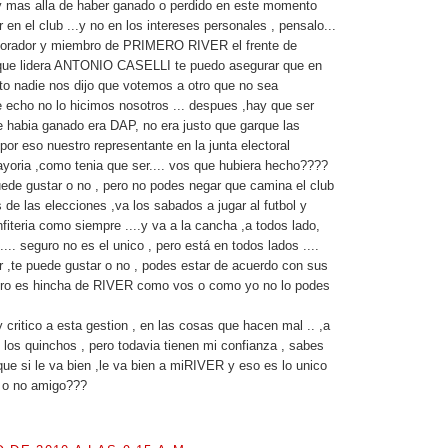
mas alla de haber ganado o perdido en este momento
en el club ...y no en los intereses personales , pensalo...
aborador y miembro de PRIMERO RIVER el frente de
que lidera ANTONIO CASELLI te puedo asegurar que en
o nadie nos dijo que votemos a otro que no sea
echo no lo hicimos nosotros ... despues ,hay que ser
e habia ganado era DAP, no era justo que garque las
.por eso nuestro representante en la junta electoral
yoria ,como tenia que ser.... vos que hubiera hecho????
de gustar o no , pero no podes negar que camina el club
 de las elecciones ,va los sabados a jugar al futbol y
fiteria como siempre ....y va a la cancha ,a todos lado,
.. seguro no es el unico , pero está en todos lados ....
ir ,te puede gustar o no , podes estar de acuerdo con sus
pero es hincha de RIVER como vos o como yo no lo podes
 critico a esta gestion , en las cosas que hacen mal .. ,a
los quinchos , pero todavia tienen mi confianza , sabes
ue si le va bien ,le va bien a miRIVER y eso es lo unico
. o no amigo???