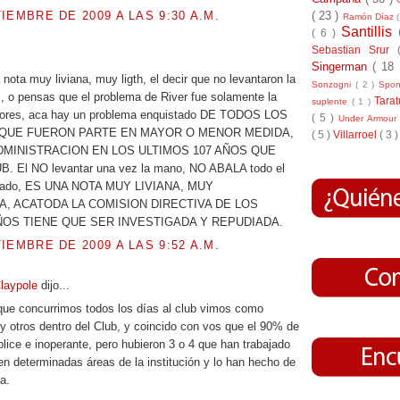
IEMBRE DE 2009 A LAS 9:30 A.M.
( 23 )
Ramón Díaz
Santillis
( 6 )
Sebastian Srur
.
Singerman
( 18
nota muy liviana, muy ligth, el decir que no levantaron la
Sonzogni
( 2 )
Spo
 o pensas que el problema de River fue solamente la
Tara
suplente
( 1 )
dores, aca hay un problema enquistado DE TODOS LOS
( 5 )
Under Armou
 QUE FUERON PARTE EN MAYOR O MENOR MEDIDA,
( 5 )
Villarroel
( 3 )
ADMINISTRACION EN LOS ULTIMOS 107 AÑOS QUE
. El NO levantar una vez la mano, NO ABALA todo el
lizado, ES UNA NOTA MUY LIVIANA, MUY
, ACATODA LA COMISION DIRECTIVA DE LOS
ÑOS TIENE QUE SER INVESTIGADA Y REPUDIADA.
IEMBRE DE 2009 A LAS 9:52 A.M.
Claypole
dijo...
 que concurrimos todos los días al club vimos como
 y otros dentro del Club, y coincido con vos que el 90% de
lice e inoperante, pero hubieron 3 o 4 que han trabajado
en determinadas áreas de la institución y lo han hecho de
a.