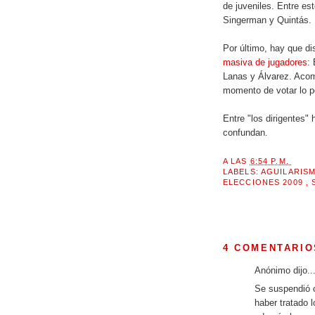
de juveniles. Entre es
Singerman y Quintás.
Por último, hay que di
masiva de jugadores
: 
Lanas y Álvarez. Acom
momento de votar lo p
Entre "los dirigentes"
confundan.
A LAS
6:54 P.M.
LABELS:
AGUILARIS
ELECCIONES 2009
,
4 COMENTARIO
Anónimo dijo..
Se suspendió o
haber tratado 