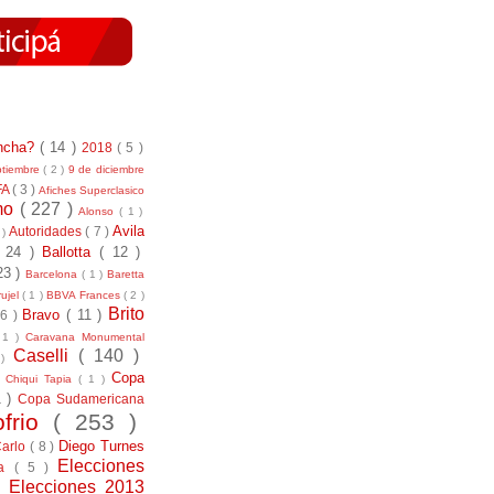
incha?
( 14 )
2018
( 5 )
ptiembre
( 2 )
9 de diciembre
FA
( 3 )
Afiches Superclasico
smo
( 227 )
Alonso
( 1 )
Avila
Autoridades
( 7 )
 )
( 24 )
Ballotta
( 12 )
23 )
Barcelona
( 1 )
Baretta
ujel
( 1 )
BBVA Frances
( 2 )
Brito
Bravo
( 11 )
 6 )
 1 )
Caravana Monumental
Caselli
( 140 )
 )
)
Copa
Chiqui Tapia
( 1 )
1 )
Copa Sudamericana
ofrio
( 253 )
Diego Turnes
Carlo
( 8 )
Elecciones
ía
( 5 )
)
Elecciones 2013