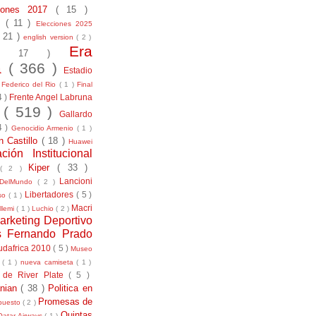
ciones 2017
( 15 )
21
( 11 )
Elecciones 2025
( 21 )
english version
( 2 )
Era
( 17 )
la
( 366 )
Estadio
)
Federico del Rio
( 1 )
Final
4 )
Frente Angel Labruna
l
( 519 )
Gallardo
4 )
Genocidio Armenio
( 1 )
n Castillo
( 18 )
Huawei
ación Institucional
Kiper
( 33 )
( 2 )
Lancioni
aDelMundo
( 2 )
Libertadores
( 5 )
uso
( 1 )
Macri
llemi
( 1 )
Luchio
( 2 )
arketing Deportivo
s Fernando Prado
udafrica 2010
( 5 )
Museo
s
( 1 )
nueva camiseta
( 1 )
 de River Plate
( 5 )
anian
( 38 )
Politica en
Promesas de
puesto
( 2 )
Quintas
Qatar Airways
( 1 )