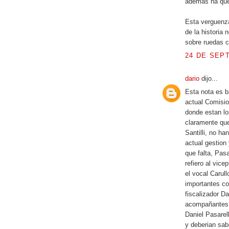
además ha qued
Esta verguenz
de la historia
sobre ruedas c
24 DE SEPT
dario
dijo...
Esta nota es b
actual Comisio
donde estan lo
claramente que
Santilli, no h
actual gestion
que falta, Pas
refiero al vic
el vocal Carul
importantes co
fiscalizador D
acompañantes en
Daniel Pasarel
y deberian sabe