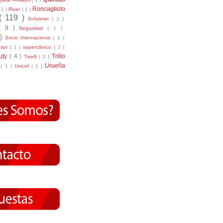
Roncagliolo
( 1 )
River
( 1 )
( 119 )
Schvimer
( 1 )
( 9 )
Seguridad
( 1 )
 )
Socio Internacional
( 1 )
nsor
( 1 )
superclásico
( 2 )
tuty
( 4 )
Trillo
Tinelli
( 2 )
Urueña
r
( 1 )
Unicef
( 1 )