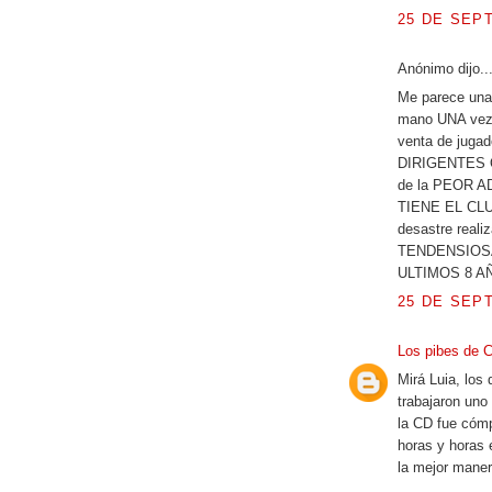
25 DE SEPT
Anónimo dijo..
Me parece una 
mano UNA vez,
venta de juga
DIRIGENTES
de la PEOR 
TIENE EL CLUB
desastre rea
TENDENSIOSA
ULTIMOS 8 A
25 DE SEPT
Los pibes de 
Mirá Luia, los
trabajaron uno
la CD fue cómp
horas y horas 
la mejor maner