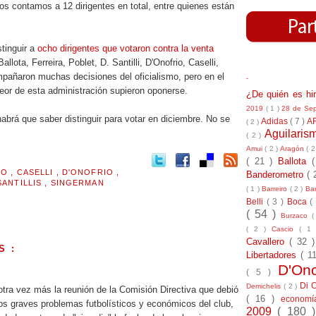
tos contamos a 12 dirigentes en total, entre quienes están
stinguir a
ocho dirigentes que votaron contra la venta
Ballota, Ferreira, Poblet, D. Santilli, D'Onofrio, Caselli,
pañaron muchas decisiones del oficialismo, pero en el
-
eor de esta administración supieron oponerse.
¿De quién es h
2019
( 1 )
28 de Se
 habrá que saber distinguir para votar en diciembre. No se
Adidas
( 7 )
A
( 2 )
Aguilari
( 2 )
Amui
( 2 )
Aragón
( 2
( 21 )
Ballota
MO
,
CASELLI
,
D'ONOFRIO
,
Banderometro
( 
SANTILLIS
,
SINGERMAN
( 1 )
Barreiro
( 2 )
Bar
Belli
( 3 )
Boca
(
( 54 )
Burzaco
(
( 2 )
Cascio
( 1
Cavallero
( 32 
S :
Libertadores
( 1
D'On
.
( 5 )
Di 
Demichelis
( 2 )
tra vez más la reunión de la Comisión Directiva que debió
( 16 )
econom
los graves problemas futbolísticos y económicos del club,
2009
( 180 