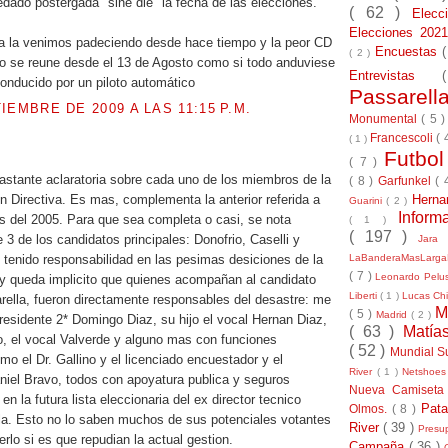
ado postergada "sine die" la fecha de las elecciones.
( 62 )
Elec
Elecciones 20
a la venimos padeciendo desde hace tiempo y la peor CD
Encuestas
( 2 )
 no se reune desde el 13 de Agosto como si todo anduviese
Entrevistas
onducido por un piloto automático
Passarel
IEMBRE DE 2009 A LAS 11:15 P.M.
Monumental
( 5 
Francescoli
( 
( 1 )
Futbo
( 7 )
astante aclaratoria sobre cada uno de los miembros de la
( 8 )
Garfunkel
( 
Herna
n Directiva. Es mas, complementa la anterior referida a
Guarini
( 2 )
Inform
s del 2005. Para que sea completa o casi, se nota
( 1 )
( 197 )
 3 de los candidatos principales: Donofrio, Caselli y
Jara
LaBanderaMasLarg
an tenido responsabilidad en las pesimas desiciones de la
( 7 )
Leonardo Pel
 y queda implicito que quienes acompañan al candidato
Liberti
( 1 )
Lucas Chi
arella, fueron directamente responsables del desastre: me
M
( 5 )
Madrid
( 2 )
epresidente 2* Domingo Diaz, su hijo el vocal Hernan Diaz,
( 63 )
Matía
lo, el vocal Valverde y alguno mas con funciones
( 52 )
Mundial S
mo el Dr. Gallino y el licenciado encuestador y el
River
( 1 )
Netshoe
aniel Bravo, todos con apoyatura publica y seguros
Nueva Camiseta
 la futura lista eleccionaria del ex director tecnico
Pat
Olmos.
( 8 )
la. Esto no lo saben muchos de sus potenciales votantes
River
( 39 )
Presu
rlo si es que repudian la actual gestion.
Campaña
( 36 )