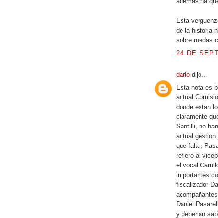
además ha qued
Esta verguenz
de la historia
sobre ruedas c
24 DE SEPT
dario
dijo...
Esta nota es b
actual Comisio
donde estan lo
claramente que
Santilli, no h
actual gestion
que falta, Pas
refiero al vic
el vocal Carul
importantes co
fiscalizador D
acompañantes en
Daniel Pasarel
y deberian sabe