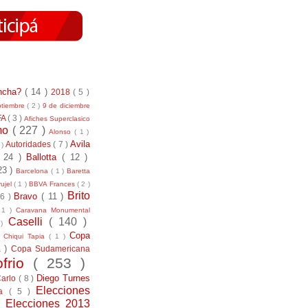
incha?
( 14 )
2018
( 5 )
ptiembre
( 2 )
9 de diciembre
FA
( 3 )
Afiches Superclasico
smo
( 227 )
Alonso
( 1 )
Avila
Autoridades
( 7 )
 )
( 24 )
Ballotta
( 12 )
23 )
Barcelona
( 1 )
Baretta
ujel
( 1 )
BBVA Frances
( 2 )
Brito
Bravo
( 11 )
 6 )
 1 )
Caravana Monumental
Caselli
( 140 )
 )
)
Copa
Chiqui Tapia
( 1 )
1 )
Copa Sudamericana
ofrio
( 253 )
Diego Turnes
Carlo
( 8 )
Elecciones
ía
( 5 )
)
Elecciones 2013