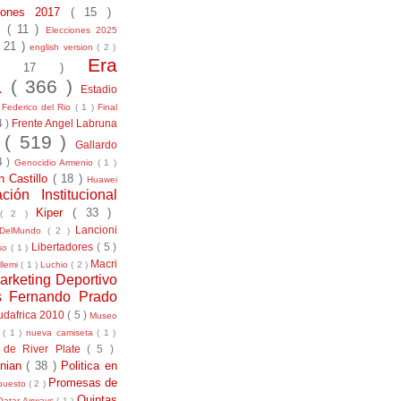
ciones 2017
( 15 )
21
( 11 )
Elecciones 2025
( 21 )
english version
( 2 )
Era
( 17 )
la
( 366 )
Estadio
)
Federico del Rio
( 1 )
Final
4 )
Frente Angel Labruna
l
( 519 )
Gallardo
4 )
Genocidio Armenio
( 1 )
n Castillo
( 18 )
Huawei
ación Institucional
Kiper
( 33 )
( 2 )
Lancioni
aDelMundo
( 2 )
Libertadores
( 5 )
uso
( 1 )
Macri
llemi
( 1 )
Luchio
( 2 )
arketing Deportivo
s Fernando Prado
udafrica 2010
( 5 )
Museo
s
( 1 )
nueva camiseta
( 1 )
 de River Plate
( 5 )
anian
( 38 )
Politica en
Promesas de
puesto
( 2 )
Quintas
Qatar Airways
( 1 )