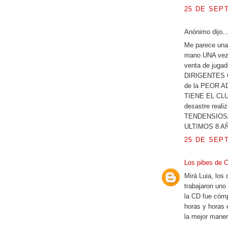
25 DE SEPT
Anónimo dijo..
Me parece una 
mano UNA vez,
venta de juga
DIRIGENTES
de la PEOR 
TIENE EL CLUB
desastre rea
TENDENSIOSA
ULTIMOS 8 A
25 DE SEPT
Los pibes de 
Mirá Luia, los
trabajaron uno
la CD fue cómp
horas y horas 
la mejor maner