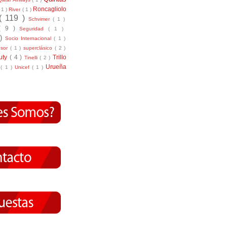
Roncagliolo
( 1 )
River
( 1 )
( 119 )
Schvimer
( 1 )
( 9 )
Seguridad
( 1 )
 )
Socio Internacional
( 1 )
nsor
( 1 )
superclásico
( 2 )
tuty
( 4 )
Trillo
Tinelli
( 2 )
Urueña
r
( 1 )
Unicef
( 1 )