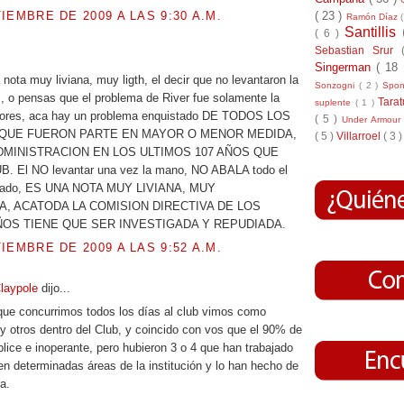
IEMBRE DE 2009 A LAS 9:30 A.M.
( 23 )
Ramón Díaz
Santillis
( 6 )
Sebastian Srur
.
Singerman
( 18
nota muy liviana, muy ligth, el decir que no levantaron la
Sonzogni
( 2 )
Spo
 o pensas que el problema de River fue solamente la
Tara
suplente
( 1 )
dores, aca hay un problema enquistado DE TODOS LOS
( 5 )
Under Armou
 QUE FUERON PARTE EN MAYOR O MENOR MEDIDA,
( 5 )
Villarroel
( 3 )
ADMINISTRACION EN LOS ULTIMOS 107 AÑOS QUE
. El NO levantar una vez la mano, NO ABALA todo el
lizado, ES UNA NOTA MUY LIVIANA, MUY
, ACATODA LA COMISION DIRECTIVA DE LOS
ÑOS TIENE QUE SER INVESTIGADA Y REPUDIADA.
IEMBRE DE 2009 A LAS 9:52 A.M.
Claypole
dijo...
 que concurrimos todos los días al club vimos como
 y otros dentro del Club, y coincido con vos que el 90% de
lice e inoperante, pero hubieron 3 o 4 que han trabajado
en determinadas áreas de la institución y lo han hecho de
a.