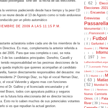
ado postergada "sine die" la fecha de las elecciones.
( 62 )
Elec
Elecciones 20
a la venimos padeciendo desde hace tiempo y la peor CD
Encuestas
( 2 )
 no se reune desde el 13 de Agosto como si todo anduviese
Entrevistas
onducido por un piloto automático
Passarel
IEMBRE DE 2009 A LAS 11:15 P.M.
Monumental
( 5 
Francescoli
( 
( 1 )
Futbo
( 7 )
astante aclaratoria sobre cada uno de los miembros de la
( 8 )
Garfunkel
( 
Herna
n Directiva. Es mas, complementa la anterior referida a
Guarini
( 2 )
Inform
s del 2005. Para que sea completa o casi, se nota
( 1 )
( 197 )
 3 de los candidatos principales: Donofrio, Caselli y
Jara
LaBanderaMasLarg
an tenido responsabilidad en las pesimas desiciones de la
( 7 )
Leonardo Pel
 y queda implicito que quienes acompañan al candidato
Liberti
( 1 )
Lucas Chi
arella, fueron directamente responsables del desastre: me
M
( 5 )
Madrid
( 2 )
epresidente 2* Domingo Diaz, su hijo el vocal Hernan Diaz,
( 63 )
Matía
lo, el vocal Valverde y alguno mas con funciones
( 52 )
Mundial S
mo el Dr. Gallino y el licenciado encuestador y el
River
( 1 )
Netshoe
aniel Bravo, todos con apoyatura publica y seguros
Nueva Camiseta
 la futura lista eleccionaria del ex director tecnico
Pat
Olmos.
( 8 )
la. Esto no lo saben muchos de sus potenciales votantes
River
( 39 )
Presu
rlo si es que repudian la actual gestion.
Campaña
( 36 )