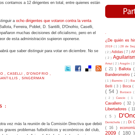
tos contamos a 12 dirigentes en total, entre quienes están
stinguir a
ocho dirigentes que votaron contra la venta
Ballota, Ferreira, Poblet, D. Santilli, D'Onofrio, Caselli,
pañaron muchas decisiones del oficialismo, pero en el
-
eor de esta administración supieron oponerse.
¿De quién es h
2019
( 1 )
28 de Se
 habrá que saber distinguir para votar en diciembre. No se
Adidas
( 7 )
A
( 2 )
Aguilari
( 2 )
Amui
( 2 )
Aragón
( 2
( 21 )
Ballota
MO
,
CASELLI
,
D'ONOFRIO
,
Banderometro
( 
SANTILLIS
,
SINGERMAN
( 1 )
Barreiro
( 2 )
Bar
Belli
( 3 )
Boca
(
( 54 )
Burzaco
(
( 2 )
Cascio
( 1
Cavallero
( 32 
S :
Libertadores
( 1
D'On
.
( 5 )
Di 
Demichelis
( 2 )
tra vez más la reunión de la Comisión Directiva que debió
( 16 )
econom
los graves problemas futbolísticos y económicos del club,
2009
( 180 