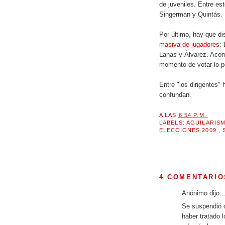
de juveniles. Entre es
Singerman y Quintás.
Por último, hay que di
masiva de jugadores
: 
Lanas y Álvarez. Acom
momento de votar lo p
Entre "los dirigentes"
confundan.
A LAS
6:54 P.M.
LABELS:
AGUILARIS
ELECCIONES 2009
,
4 COMENTARIO
Anónimo dijo..
Se suspendió o
haber tratado 